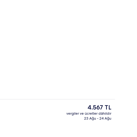
ma yerinde)
Resepsiyon
Şu
4.567 TL
anki
vergiler ve ücretler dâhildir
fiyat
23 Ağu - 24 Ağu
Dış mekân
4.567 TL