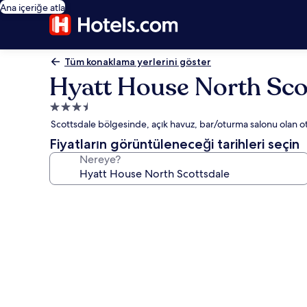
Ana içeriğe atla
Tüm konaklama yerlerini göster
Hyatt House North Sco
3.5
yıldızlı
Scottsdale bölgesinde, açık havuz, bar/oturma salonu olan ot
konaklama
Fiyatların görüntüleneceği tarihleri seçin
yeri
Nereye?
Hyatt
House
North
Scottsdale
için
fotoğraf