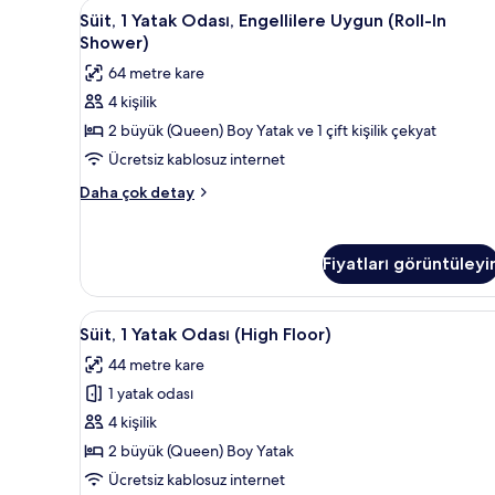
fotoğrafları
Süit,
Anti alerjik yatak takımı, odad
4
Boy
Süit, 1 Yatak Odası, Engellilere Uygun (Roll-In
görün
1
Yatak
Shower)
ve
Yatak
64 metre kare
Çekyat,
Odası,
Mutfak
4 kişilik
Engellilere
hakkında
2 büyük (Queen) Boy Yatak ve 1 çift kişilik çekyat
Uygun
daha
fazla
(Roll-
Ücretsiz kablosuz internet
detay
In
Süit,
Daha çok detay
Shower)
1
Yatak
için
Odası,
tüm
Fiyatları görüntüleyi
Engellilere
fotoğrafları
Uygun
görün
(Roll-
Süit,
Anti alerjik yatak takımı, odad
5
In
Süit, 1 Yatak Odası (High Floor)
1
Shower)
44 metre kare
hakkında
Yatak
daha
1 yatak odası
Odası
fazla
(High
4 kişilik
detay
Floor)
2 büyük (Queen) Boy Yatak
için
Ücretsiz kablosuz internet