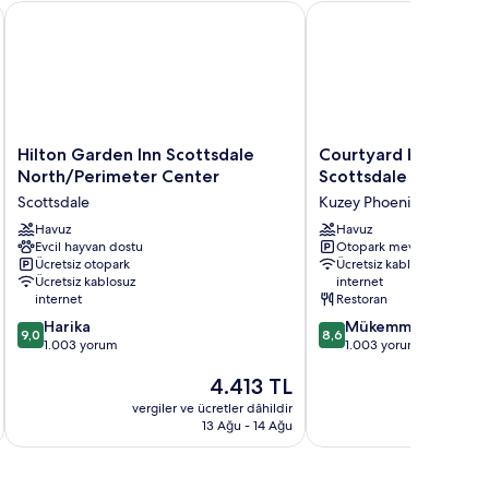
Hilton Garden Inn Scottsdale North/Perimeter Center
Courtyard by Marriott 
Hilton
Courtyard
Hilton Garden Inn Scottsdale
Courtyard by Marrio
Garden
by
North/Perimeter Center
Scottsdale North
Inn
Marriott
Scottsdale
Kuzey Phoenix
Scottsdale
Scottsdale
North/Perimeter
Havuz
North
Havuz
Evcil hayvan dostu
Otopark mevcut
Center
Kuzey
Ücretsiz otopark
Ücretsiz kablosuz
Scottsdale
Phoenix
Ücretsiz kablosuz
internet
internet
Restoran
10
10
Harika
Mükemmel
9,0
8,6
üzerinden
üzerinden
1.003 yorum
1.003 yorum
9.0,
8.6,
Güncel
4.413 TL
Harika,
Mükemmel,
fiyat:
1.003
1.003
vergiler ve ücretler dâhildir
vergiler v
4.413 TL
yorum
yorum
13 Ağu - 14 Ağu