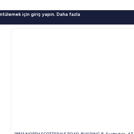
ntülemek için giriş yapın. Daha fazla
18513 NORTH SCOTTSDALE ROAD, BUILDING B, Scottsdale, AZ