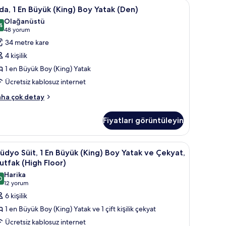
masa
tay
da,
Anti alerjik yatak takımı, odada kasa, masa
4
a, 1 En Büyük (King) Boy Yatak (Den)
Olağanüstü
n
4
9,4 / 10
(48
48 yorum
üyük
yorum)
34 metre kare
King)
4 kişilik
oy
1 en Büyük Boy (King) Yatak
atak
Ücretsiz kablosuz internet
Den)
in
a,
ha çok detay
üm
otoğrafları
Fiyatları görüntüleyin
yük
örün
ing)
oy
masa
tüdyo
Anti alerjik yatak takımı, odada kasa, masa
6
tak
üdyo Süit, 1 En Büyük (King) Boy Yatak ve Çekyat,
it,
en)
tfak (High Floor)
kkında
Harika
ha
0
n
9,0 / 10
(12
12 yorum
zla
üyük
yorum)
6 kişilik
tay
King)
1 en Büyük Boy (King) Yatak ve 1 çift kişilik çekyat
oy
Ücretsiz kablosuz internet