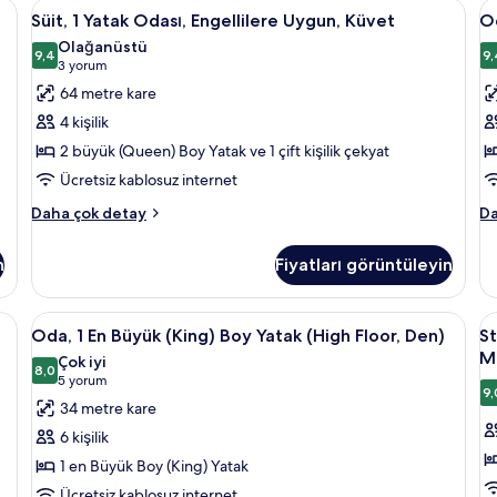
a kasa, masa
Süit,
Anti alerjik yatak takımı, odada kasa, 
de
O
daha
4
Süit, 1 Yatak Odası, Engellilere Uygun, Küvet
Od
1
1
fazla
Olağanüstü
detay
Yatak
9,4
E
9,
9,4 / 10
(3
3 yorum
Odası,
B
yorum)
64 metre kare
Engellilere
(
4 kişilik
Uygun,
B
2 büyük (Queen) Boy Yatak ve 1 çift kişilik çekyat
Küvet
Y
Ücretsiz kablosuz internet
için
(
tüm
iç
Süit,
Od
Daha çok detay
Da
1
1
fotoğrafları
t
Yatak
En
görün
f
n
Fiyatları görüntüleyin
Odası,
Bü
g
Engellilere
(K
Uygun,
B
a kasa, masa
Oda,
Anti alerjik yatak takımı, odada kasa, 
S
4
Küvet
Ya
Oda, 1 En Büyük (King) Boy Yatak (High Floor, Den)
St
1
Sü
hakkında
(D
Mu
Çok iyi
daha
En
8,0
ha
1
8,0 / 10
(5
5 yorum
fazla
da
9,
Büyük
E
yorum)
34 metre kare
detay
fa
(King)
B
de
6 kişilik
Boy
(
1 en Büyük Boy (King) Yatak
Yatak
B
Ücretsiz kablosuz internet