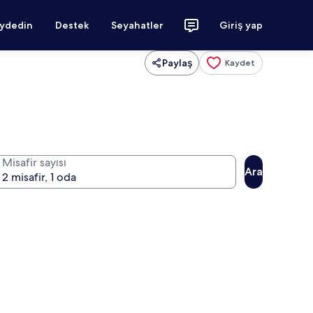
aydedin
Destek
Seyahatler
Giriş yap
Paylaş
Kaydet
Misafir sayısı
Ara