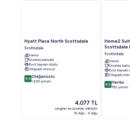
Hyatt Place North Scottsdale
Home2 Suites 
Hyatt
Home2
Hyatt Place North Scottsdale
Home2 Suit
Place
Suites
Scottsdale
Scottsdale
North
by
Scottsdale
Havuz
Scottsdale
Hilton
Ücretsiz kahvaltı
Scottsdale
Scottsdale
Havuz
Evcil hayvan dostu
Ücretsiz kahva
North
Otopark mevcut
Evcil hayvan 
Scottsdale
Otopark mev
10
Olağanüstü
9,4
üzerinden
1.200 yorum
10
Harika
9,0
9.4,
üzerinden
782 yorum
Olağanüstü,
9.0,
1.200
Harika,
Güncel
4.077 TL
yorum
782
fiyat:
yorum
vergiler ve ücretler dâhildir
4.077 TL
10 Ağu - 11 Ağu