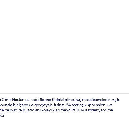
Bar (konakla
inic Hastanesi hedeflerine 5 dakikalık sürüş mesafesindedir. Açık
nunda bir içecekle gevşeyebilirsiniz. 24 saat açık spor salonu ve
de çekyat ve buzdolabı kolaylıkları mevcuttur. Misafirler yardıma
Lobi
yor.