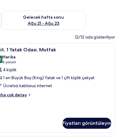
t Ağu 14 - Ağu 16
Önümüzdeki hafta sonu için müsaitliği kontrol et Ağu 21 - Ağ
Gelecek hafta sonu
Ağu 21 - Ağu 23
12/12 oda gösteriliyor
masa
it,
Anti alerjik yatak takımı, odada kasa, masa
5
it, 1 Yatak Odası, Mutfak
Harika
atak
0
9,0 / 10
(6
6 yorum
dası,
yorum)
4 kişilik
utfak
1 en Büyük Boy (King) Yatak ve 1 çift kişilik çekyat
in
Ücretsiz kablosuz internet
üm
it,
otoğrafları
ha çok detay
örün
tak
ası,
tfak
kkında
Fiyatları görüntüleyin
ha
zla