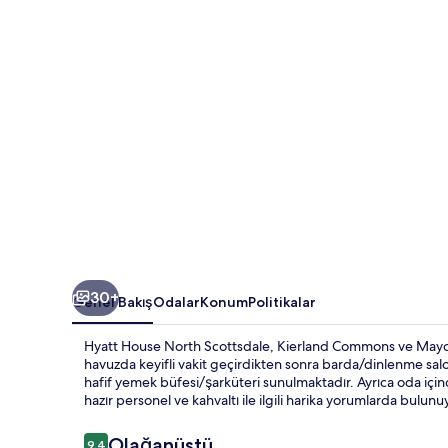
galerisi
30+
Genel Bakış
Odalar
Konum
Politikalar
Hyatt House North Scottsdale, Kierland Commons ve Mayo Cl
havuzda keyifli vakit geçirdikten sonra barda/dinlenme salo
hafif yemek büfesi/şarküteri sunulmaktadır. Ayrıca oda için
hazır personel ve kahvaltı ile ilgili harika yorumlarda bulunu
Yorumlar
Olağanüstü
9,4