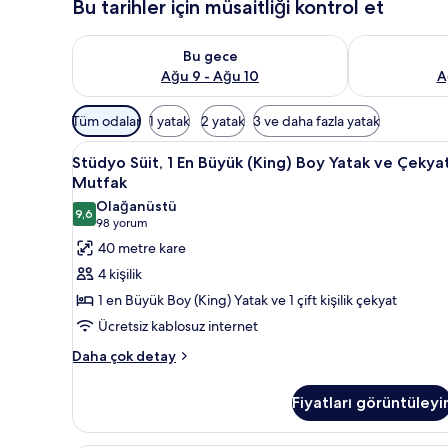
Bu tarihler için müsaitliği kontrol et
Bu gece için müsaitliği kontrol et Ağu 9 - Ağu 10
Yarın için müs
Bu gece
Ağu 9 - Ağu 10
A
Odalar
Tüm odalar
1 yatak
2 yatak
3 ve daha fazla yatak
için
Stüdyo
Anti alerjik yatak takımı, odad
mevcut
6
Stüdyo Süit, 1 En Büyük (King) Boy Yatak ve Çekyat
Süit,
filtreler
Mutfak
1
Olağanüstü
9,6
En
9,6 / 10
(98
98 yorum
Büyük
yorum)
40 metre kare
(King)
4 kişilik
Boy
1 en Büyük Boy (King) Yatak ve 1 çift kişilik çekyat
Yatak
Ücretsiz kablosuz internet
ve
Stüdyo
Çekyat,
Daha çok detay
Süit,
Mutfak
1
için
Fiyatları görüntüleyi
En
tüm
Büyük
(King)