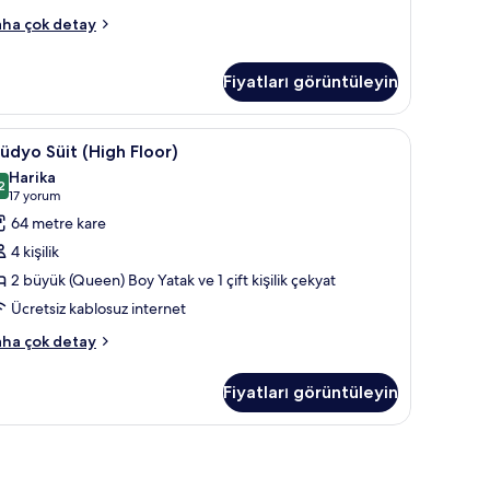
atak
üdyo
ha çok detay
e
it,
ekyat,
utfak
Fiyatları görüntüleyin
yük
High
ing)
loor)
masa
tüdyo
Anti alerjik yatak takımı, odada kasa, masa
oy
7
üdyo Süit (High Floor)
in
tak
üit
Harika
üm
High
2
,2 / 10
(17
17 yorum
kyat,
otoğrafları
loor)
yorum)
tfak
64 metre kare
örün
in
igh
4 kişilik
oor)
üm
kkında
2 büyük (Queen) Boy Yatak ve 1 çift kişilik çekyat
otoğrafları
ha
Ücretsiz kablosuz internet
örün
zla
tay
üdyo
ha çok detay
it
igh
Fiyatları görüntüleyin
oor)
kkında
ha
zla
tay