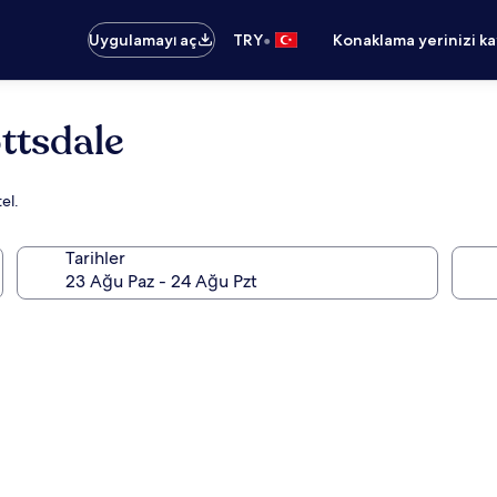
•
Uygulamayı aç
TRY
Konaklama yerinizi k
ttsdale
el.
Tarihler