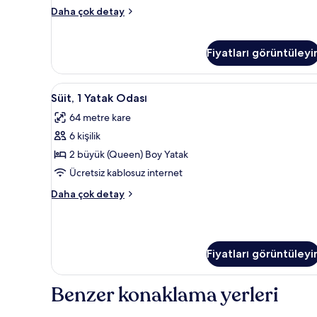
tüm
Süit,
Daha çok detay
fotoğrafları
1
görün
Yatak
Odası
Fiyatları görüntüleyi
(High
Floor)
hakkında
Süit,
Anti alerjik yatak takımı, odad
5
Süit, 1 Yatak Odası
daha
1
fazla
64 metre kare
Yatak
detay
6 kişilik
Odası
için
2 büyük (Queen) Boy Yatak
tüm
Ücretsiz kablosuz internet
fotoğrafları
Süit,
Daha çok detay
görün
1
Yatak
Odası
hakkında
Fiyatları görüntüleyi
daha
fazla
detay
Benzer konaklama yerleri