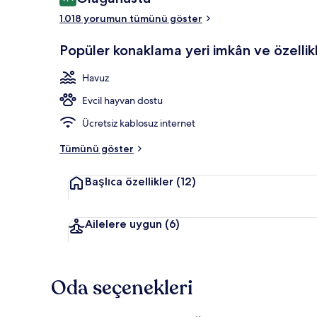
9,4/10
1.018 yorumun tümünü göster
Teras/veran
Popüler konaklama yeri imkân ve özellikl
Havuz
Evcil hayvan dostu
Ücretsiz kablosuz internet
Tümünü göster
Başlıca özellikler
(12)
Ailelere uygun
(6)
Oda seçenekleri