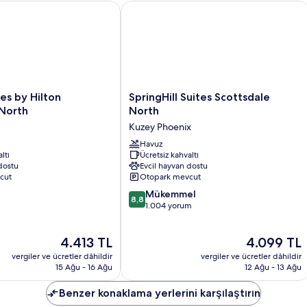
fazla
by Hilton Scottsdale North
SpringHill Suites Scottsdale North
detay
SpringHill
es by Hilton
SpringHill Suites Scottsdale
Suites
 North
North
Scottsdale
Kuzey Phoenix
North
Kuzey
Havuz
ltı
Ücretsiz kahvaltı
Phoenix
dostu
Evcil hayvan dostu
cut
Otopark mevcut
10
Mükemmel
8,8
üzerinden
1.004 yorum
8.8,
Mükemmel,
Güncel
Güncel
4.413 TL
4.099 TL
1.004
fiyat:
fiyat:
yorum
vergiler ve ücretler dâhildir
vergiler ve ücretler dâhildir
4.413 TL
4.099 TL
15 Ağu - 16 Ağu
12 Ağu - 13 Ağu
Benzer konaklama yerlerini karşılaştırın