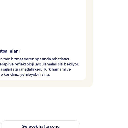
tsal alanı
in tam hizmet veren spasında rahatlatıcı
rapi ve refleksoloji uygulamaları sizi bekliyor.
asajları sizi rahatlatırken, Türk hamamı ve
 kendinizi yenileyebilirsiniz.
et Ağu 7 - Ağu 9
Önümüzdeki hafta sonu için müsaitliği kontrol et Ağu 14 - Ağu
Gelecek hafta sonu