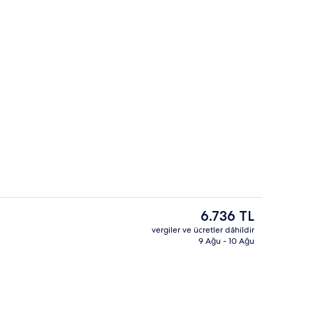
le yemeği, akşam yemeği ve brunch sunulur
Dış mekân
Şu
6.736 TL
anki
vergiler ve ücretler dâhildir
fiyat
9 Ağu - 10 Ağu
Süit | Minibar, odada kasa, masa, dizüstü bilgisayar çalışma alanı
Lobi
6.736 TL