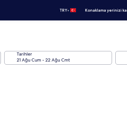
•
TRY
Konaklama yerinizi k
Tarihler