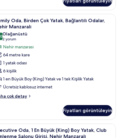
Fiyatları görüntüleyin
zla
tay
amily
Minibar, odada kasa, masa, dizüstü bilgisayar 
11
mily Oda, Birden Çok Yatak, Bağlantılı Odalar,
da,
hir Manzaralı
irden
Olağanüstü
,0
ok
10,0 / 10
(2
2 yorum
atak,
yorum)
Nehir manzarası
ğlantılı
64 metre kare
dalar,
1 yatak odası
ehir
6 kişilik
anzaralı
1 en Büyük Boy (King) Yatak ve 1 tek Kişilik Yatak
in
Ücretsiz kablosuz internet
üm
otoğrafları
mily
ha çok detay
örün
a,
rden
Fiyatları görüntüleyin
k
tak,
ğlantılı
alanı
isayar çalışma alanı
xecutive
Minibar, odada kasa, masa, dizüstü bilgisayar 
9
alar,
ecutive Oda, 1 En Büyük (King) Boy Yatak, Club
da,
hir
nlenme Salonu Girişi, Nehir Manzaralı