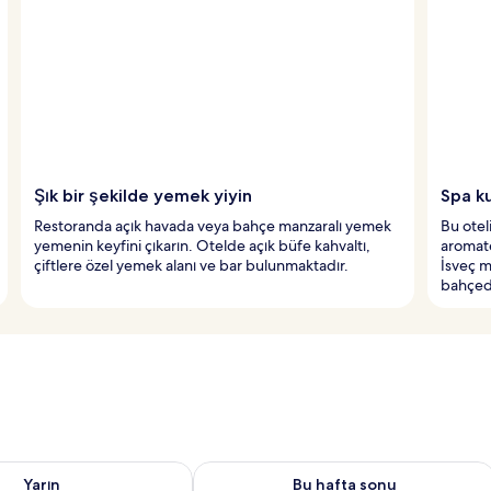
Şık bir şekilde yemek yiyin
Spa ku
Restoranda açık havada veya bahçe manzaralı yemek
Bu otel
yemenin keyfini çıkarın. Otelde açık büfe kahvaltı,
aromate
çiftlere özel yemek alanı ve bar bulunmaktadır.
İsveç m
bahçede
aitliği kontrol et Ağu 8 - Ağu 9
Bu hafta sonu için müsaitliği kontrol 
Yarın
Bu hafta sonu