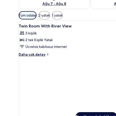
Ağu 7 - Ağu 8
A
Odalar
Tüm odalar
2 yatak
1 yatak
için
Twin
Minibar, odada kasa, masa, dizü
mevcut
17
Twin Room With River View
Room
filtreler
3 kişilik
With
2 tek Kişilik Yatak
River
View
Ücretsiz kablosuz internet
için
Twin
Daha çok detay
tüm
Room
With
fotoğrafları
River
görün
View
hakkında
daha
fazla
detay