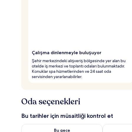
Çalışma dinlenmeyle buluşuyor
Şehir merkezindeki alışveriş bölgesinde yer alan bu
otelde iş merkezi ve toplantı odaları bulunmaktadır.
Konuklar spa hizmetlerinden ve 24 saat oda
servisinden yararlanabilirler.
Oda seçenekleri
Bu tarihler için müsaitliği kontrol et
Bu gece için müsaitliği kontrol et Ağu 7 - Ağu 8
Yarın için müs
Bu gece