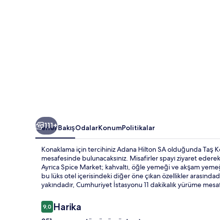
111+
Genel Bakış
Odalar
Konum
Politikalar
Konaklama için tercihiniz Adana Hilton SA olduğunda Taş 
mesafesinde bulunacaksınız. Misafirler spayı ziyaret ederek İ
Ayrıca Spice Market; kahvaltı, öğle yemeği ve akşam yemeğ
bu lüks otel içerisindeki diğer öne çıkan özellikler arasındad
yakındadır, Cumhuriyet İstasyonu 11 dakikalık yürüme mesa
Yorumlar
Harika
9,0
9,0/10