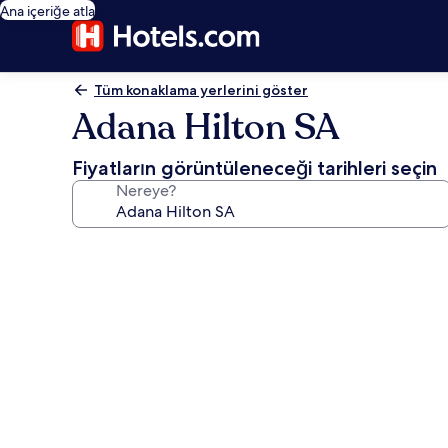
Ana içeriğe atla
Tüm konaklama yerlerini göster
Adana Hilton SA
Fiyatların görüntüleneceği tarihleri seçin
Nereye?
Adana
Hilton
SA
için
fotoğraf
galerisi