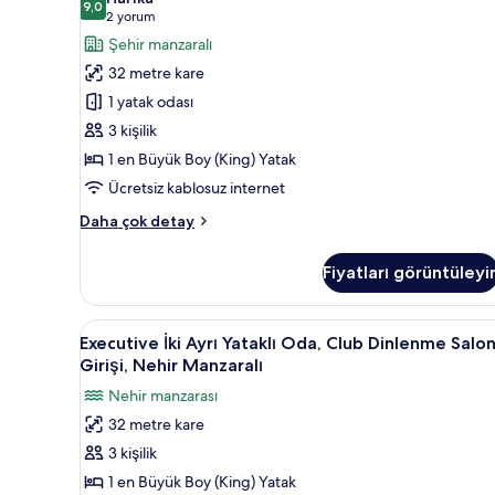
hakkında
En
9,0
9,0 / 10
(2
2 yorum
daha
Büyük
yorum)
Şehir manzaralı
fazla
(King)
detay
32 metre kare
Boy
1 yatak odası
Yatak,
3 kişilik
Engellilere
1 en Büyük Boy (King) Yatak
Uygun
için
Ücretsiz kablosuz internet
tüm
Oda,
Daha çok detay
fotoğrafları
1
En
görün
Fiyatları görüntüleyi
Büyük
(King)
Boy
Executive
Minibar, odada kasa, masa, dizü
9
Yatak,
Executive İki Ayrı Yataklı Oda, Club Dinlenme Salo
İki
Engellilere
Girişi, Nehir Manzaralı
Uygun
Ayrı
Nehir manzarası
hakkında
Yataklı
daha
32 metre kare
Oda,
fazla
3 kişilik
Club
detay
Dinlenme
1 en Büyük Boy (King) Yatak