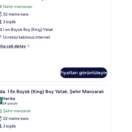
nzaralı
Nehir manzarası
kkında
n
ha
32 metre kare
üyük
zla
3 kişilik
King)
tay
oy
1 en Büyük Boy (King) Yatak
atak,
Ücretsiz kablosuz internet
lub
ecutive
ha çok detay
inlenme
a,
alonu
rişi,
yük
ehir
ing)
Fiyatları görüntüleyin
anzaralı
oy
tak,
in
isayar çalışma alanı
da,
Minibar, odada kasa, masa, dizüstü bilgisayar 
ub
üm
9
a, 1 En Büyük (King) Boy Yatak, Şehir Manzaralı
nlenme
otoğrafları
Harika
lonu
n
2
,2 / 10
(24
örün
24 yorum
rişi,
üyük
hir
yorum)
Şehir manzaralı
nzaralı
King)
32 metre kare
kkında
oy
ha
3 kişilik
atak,
zla