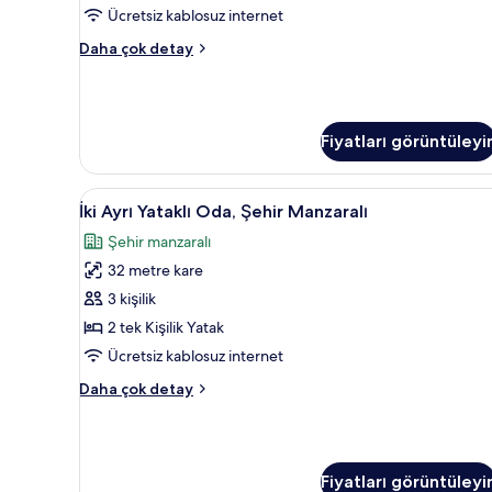
Salonu
Ücretsiz kablosuz internet
Girişi,
Executive
Daha çok detay
Nehir
İki
Manzaralı
Ayrı
Yataklı
için
Oda,
tüm
Fiyatları görüntüleyi
Club
fotoğrafları
Dinlenme
Salonu
görün
İki
Minibar, odada kasa, masa, dizü
Girişi,
6
İki Ayrı Yataklı Oda, Şehir Manzaralı
Ayrı
Nehir
Şehir manzaralı
Manzaralı
Yataklı
hakkında
32 metre kare
Oda,
daha
Şehir
3 kişilik
fazla
Manzaralı
detay
2 tek Kişilik Yatak
için
Ücretsiz kablosuz internet
tüm
İki
Daha çok detay
fotoğrafları
Ayrı
görün
Yataklı
Oda,
Şehir
Fiyatları görüntüleyi
Manzaralı