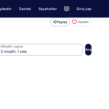
aydedin
Destek
Seyahatler
Giriş yap
Paylaş
Kaydet
Misafir sayısı
Ara