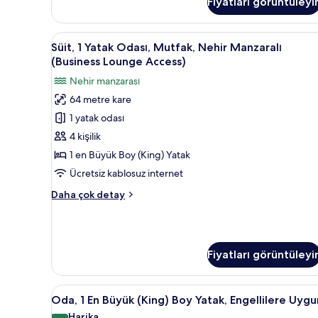
Fiyatları görüntüleyi
Süit,
Minibar, odada kasa, masa, dizü
10
Süit, 1 Yatak Odası, Mutfak, Nehir Manzaralı
1
(Business Lounge Access)
Yatak
Nehir manzarası
Odası,
64 metre kare
Mutfak,
1 yatak odası
Nehir
Manzaralı
4 kişilik
(Business
1 en Büyük Boy (King) Yatak
Lounge
Ücretsiz kablosuz internet
Access)
Süit,
Daha çok detay
için
1
tüm
Yatak
Odası,
fotoğrafları
Mutfak,
görün
Fiyatları görüntüleyi
Nehir
Manzaralı
(Business
Oda,
Oda, 1 En Büyük (King) Boy Yata
Lounge
6
Oda, 1 En Büyük (King) Boy Yatak, Engellilere Uygu
1
Access)
Harika