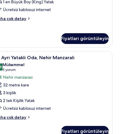
1 en Büyük Boy (King) Yatak
ehir
tay
Ücretsiz kablosuz internet
anzaralı
in
a,
ha çok detay
üm
otoğrafları
yük
örün
Fiyatları görüntüleyin
ing)
oy
tak,
isayar çalışma alanı
i
Minibar, odada kasa, masa, dizüstü bilgisayar 
hir
9
i Ayrı Yataklı Oda, Nehir Manzaralı
yrı
nzaralı
Mükemmel
kkında
taklı
8
8,8 / 10
(5
5 yorum
ha
da,
yorum)
Nehir manzarası
zla
ehir
tay
32 metre kare
anzaralı
3 kişilik
in
2 tek Kişilik Yatak
üm
Ücretsiz kablosuz internet
otoğrafları
örün
ha çok detay
rı
taklı
Fiyatları görüntüleyin
a,