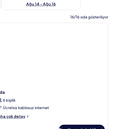
Ağu 14 - Ağu 16
16/16 oda gösteriliyor
isayar çalışma alanı
da
6 kişilik
Ücretsiz kablosuz internet
da
ha çok detay
kkında
ha