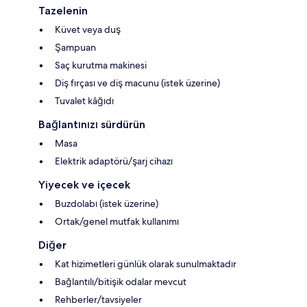
Tazelenin
Küvet veya duş
Şampuan
Saç kurutma makinesi
Diş fırçası ve diş macunu (istek üzerine)
Tuvalet kâğıdı
Bağlantınızı sürdürün
Masa
Elektrik adaptörü/şarj cihazı
Yiyecek ve içecek
Buzdolabı (istek üzerine)
Ortak/genel mutfak kullanımı
Diğer
Kat hizimetleri günlük olarak sunulmaktadır
Bağlantılı/bitişik odalar mevcut
Rehberler/tavsiyeler