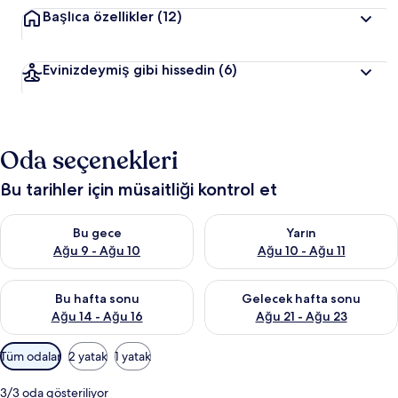
Başlıca özellikler
(12)
Evinizdeymiş gibi hissedin
(6)
Oda seçenekleri
Bu tarihler için müsaitliği kontrol et
Bu gece için müsaitliği kontrol et Ağu 9 - Ağu 10
Yarın için müsaitliği kontrol et
Bu gece
Yarın
Ağu 9 - Ağu 10
Ağu 10 - Ağu 11
Bu hafta sonu için müsaitliği kontrol et Ağu 14 - Ağu 16
Önümüzdeki hafta sonu için mü
Bu hafta sonu
Gelecek hafta sonu
Ağu 14 - Ağu 16
Ağu 21 - Ağu 23
Odalar
Tüm odalar
2 yatak
1 yatak
için
mevcut
3/3 oda gösteriliyor