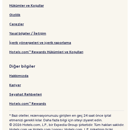
n
Hükümler ve Koşullar
t
ı
Gizlilik
Çerezler
Yasal bilgiler / İletişim
İçerik yönergeleri ve içerik raporlama
Hotels.com™ Rewards Hükümleri ve Koşulları
Diğer bilgiler
Hakkımızda
Kariyer
Seyahat Rehberleri
Hotels.com™ Rewards
* Bazı oteller, rezervasyonunuzu girişten en geç 24 saat önce iptal
etmenizi gerekli kılar. Daha fazla bilgi için siteyi ziyaret edin.
© 2026 Hotels.com, L.P., bir Expedia Group şirketidir. Tüm hakları saklıdır.
Hotels.com ve Hotels.com Logosu; Hotels.com, L.P. şirketinin ticâri