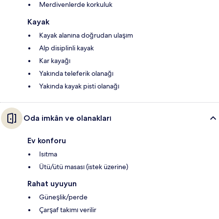
Merdivenlerde korkuluk
Kayak
Kayak alanına doğrudan ulaşım
Alp disiplinli kayak
Kar kayağı
Yakında teleferik olanağı
Yakında kayak pisti olanağı
Oda imkân ve olanakları
Ev konforu
Isıtma
Ütü/ütü masası (istek üzerine)
Rahat uyuyun
Güneşlik/perde
Çarşaf takımı verilir