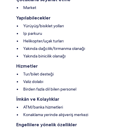
Market
Yapılabilecekler
Yürüyüş/bisiklet yolları
Ip parkuru
Helikopter/uçak turları
Yakında dağcılık/tırmanma olanağı
Yakında binicilik olanağı
Hizmetler
Tur/bilet desteği
Valiz dolabı
Birden fazla dil bilen personel
İmkân ve Kolaylıklar
ATM/banka hizmetleri
Konaklama yerinde alışveriş merkezi
Engellilere yönelik özellikler