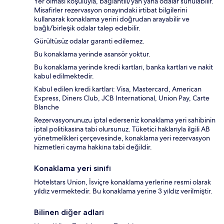
Yer olması koşuluyla, bağlantılı/yan yana odalar sunulabilir.
Misafirler rezervasyon onayındaki irtibat bilgilerini
kullanarak konaklama yerini doğrudan arayabilir ve
bağlı/birleşik odalar talep edebilir.
Gürültüsüz odalar garanti edilemez.
Bu konaklama yerinde asansör yoktur.
Bu konaklama yerinde kredi kartları, banka kartları ve nakit
kabul edilmektedir.
Kabul edilen kredi kartları: Visa, Mastercard, American
Express, Diners Club, JCB International, Union Pay, Carte
Blanche
Rezervasyonunuzu iptal ederseniz konaklama yeri sahibinin
iptal politikasına tabi olursunuz. Tüketici haklarıyla ilgili AB
yönetmelikleri çerçevesinde, konaklama yeri rezervasyon
hizmetleri cayma hakkına tabi değildir.
Konaklama yeri sınıfı
Hotelstars Union, İsviçre konaklama yerlerine resmi olarak
yıldız vermektedir. Bu konaklama yerine 3 yıldız verilmiştir.
Bilinen diğer adları