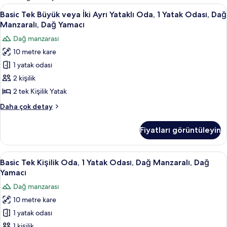
filtreler
Basic
Masa, güneşlik/perde, ütü/ütü masası,
10
Basic Tek Büyük veya İki Ayrı Yataklı Oda, 1 Yatak Odası, Dağ
Tek
Manzaralı, Dağ Yamacı
Büyük
Dağ manzarası
veya
10 metre kare
İki
1 yatak odası
Ayrı
Yataklı
2 kişilik
Oda,
2 tek Kişilik Yatak
1
Basic
Daha çok detay
Yatak
Tek
Odası,
Büyük
Fiyatları görüntüleyin
veya
Dağ
İki
Manzaralı,
Ayrı
Basic
Masa, güneşlik/perde, ütü/ütü masası,
Dağ
7
Yataklı
Basic Tek Kişilik Oda, 1 Yatak Odası, Dağ Manzaralı, Dağ
Tek
Oda,
Yamacı
Yamacı
1
Kişilik
için
Dağ manzarası
Yatak
Oda,
tüm
Odası,
10 metre kare
1
fotoğrafları
Dağ
1 yatak odası
Yatak
Manzaralı,
görün
Dağ
Odası,
1 kişilik