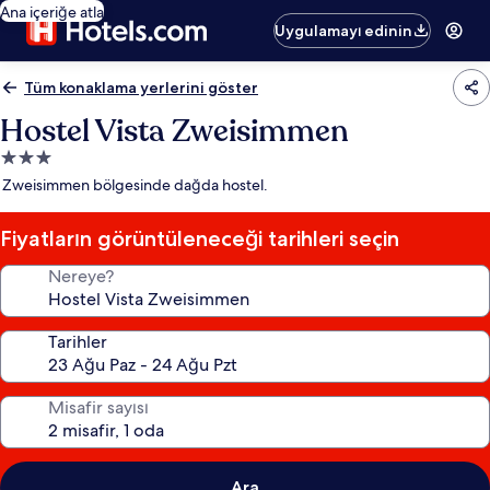
Ana içeriğe atla
Uygulamayı edinin
Tüm konaklama yerlerini göster
Hostel Vista Zweisimmen
3.0
yıldızlı
Zweisimmen bölgesinde dağda hostel.
konaklama
yeri
Fiyatların görüntüleneceği tarihleri seçin
Nereye?
Tarihler
Misafir sayısı
Ara