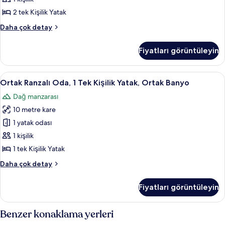
Yamacı
Dağ
2 tek Kişilik Yatak
hakkında
Manzaralı,
daha
Basic
Daha çok detay
Dağ
fazla
Tek
detay
Yamacı
Kişilik
Fiyatları görüntüleyin
Oda,
için
1
tüm
Yatak
Ortak
Ortak Ranzalı Oda, 1 Tek Kişilik Yatak
fotoğrafları
3
Odası,
Ortak Ranzalı Oda, 1 Tek Kişilik Yatak, Ortak Banyo
Ranzalı
Dağ
görün
Dağ manzarası
Manzaralı,
Oda,
Dağ
10 metre kare
1
Yamacı
Tek
1 yatak odası
hakkında
Kişilik
daha
1 kişilik
fazla
Yatak,
1 tek Kişilik Yatak
detay
Ortak
Ortak
Daha çok detay
Banyo
Ranzalı
için
Oda,
Fiyatları görüntüleyin
1
tüm
Tek
fotoğrafları
Kişilik
Benzer konaklama yerleri
görün
Yatak,