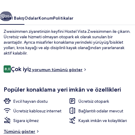
ceki
Sonraki
30+
Genel Bakış
Odalar
Konum
Politikalar
Zweisimmen ziyaretinizin keyfini Hostel Vista Zweisimmen ile çıkarın.
Ücretsiz vale hizmeti olmayan otopark ek olarak sunulan bir
avantajdır. Ayrıca misafirler konaklama yerindeki yürüyüş/bisiklet
yolları, kros kayağı ve alp disiplinli kayak olanağından yararlanarak
aktif kalabilir.
Yorumlar
Çok iyi
8,0
2 yorumun tümünü göster
8,0/10
Ekoloji turları
Popüler konaklama yeri imkân ve özellikleri
Evcil hayvan dostu
Ücretsiz otopark
Ücretsiz kablosuz internet
Bağlantılı odalar mevcut
Sigara içilmez
Kayak imkân ve kolaylıkları
Tümünü göster