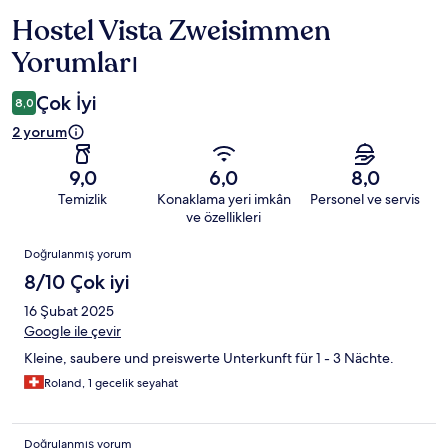
Hostel Vista Zweisimmen
Yorumlar
Yorumları
Çok İyi
8,0
2 yorum
9,0
6,0
8,0
Temizlik
Konaklama yeri imkân
Personel ve servis
ve özellikleri
Yorumlar
Doğrulanmış yorum
8/10 Çok iyi
16 Şubat 2025
Google ile çevir
Kleine, saubere und preiswerte Unterkunft für 1 - 3 Nächte.
Roland, 1 gecelik seyahat
Doğrulanmış yorum