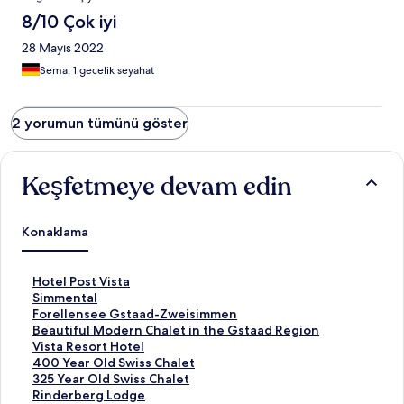
8/10 Çok iyi
28 Mayıs 2022
Sema, 1 gecelik seyahat
2 yorumun tümünü göster
Keşfetmeye devam edin
Konaklama
H
Hotel Post Vista
o
S
Simmental
t
i
F
Forellensee Gstaad-Zweisimmen
e
m
o
B
Beautiful Modern Chalet in the Gstaad Region
l
m
r
e
V
Vista Resort Hotel
P
e
e
a
i
4
400 Year Old Swiss Chalet
o
n
l
u
s
0
3
325 Year Old Swiss Chalet
s
t
l
t
t
0
2
R
Rinderberg Lodge