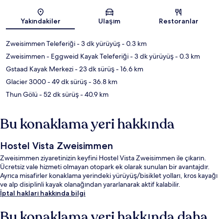
Harita
Yakındakiler
Ulaşım
Restoranlar
Zweisimmen Teleferiği
- 3 dk yürüyüş
- 0.3 km
Zweisimmen - Eggweid Kayak Teleferiği
- 3 dk yürüyüş
- 0.3 km
Gstaad Kayak Merkezi
- 23 dk sürüş
- 16.6 km
Glacier 3000
- 49 dk sürüş
- 36.8 km
Thun Gölü
- 52 dk sürüş
- 40.9 km
Bu konaklama yeri hakkında
Hostel Vista Zweisimmen
Zweisimmen ziyaretinizin keyfini Hostel Vista Zweisimmen ile çıkarın.
Ücretsiz vale hizmeti olmayan otopark ek olarak sunulan bir avantajdır.
Ayrıca misafirler konaklama yerindeki yürüyüş/bisiklet yolları, kros kayağı
ve alp disiplinli kayak olanağından yararlanarak aktif kalabilir.
İptal hakları hakkında bilgi
Bu konaklama yeri hakkında daha