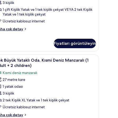
3 kişilik
1 çift Kişilik Yatak ve 1 tek kişilik çekyat VEYA 2 tek Kişilik
Yatak ve 1 tek kişilik çekyat
ild)
Ücretsiz kablosuz internet
in
üm
k
ha çok detay
yük
otoğrafları
taklı
örün
da
Fiyatları görüntüleyin
ults
z kablosuz İnternet
ek
Odada kasa, masa, ses yalıtımı, ücretsiz kablo
5
k Büyük Yataklı Oda, Kısmi Deniz Manzaralı (1
üyük
ult + 2 children)
ild)
taklı
kkında
Kısmi deniz manzaralı
da,
ha
27 metre kare
zla
ısmi
tay
1 yatak odası
eniz
anzaralı
3 kişilik
2 tek Kişilik XL Yatak ve 1 tek kişilik çekyat
dult
Ücretsiz kablosuz internet
k
ha çok detay