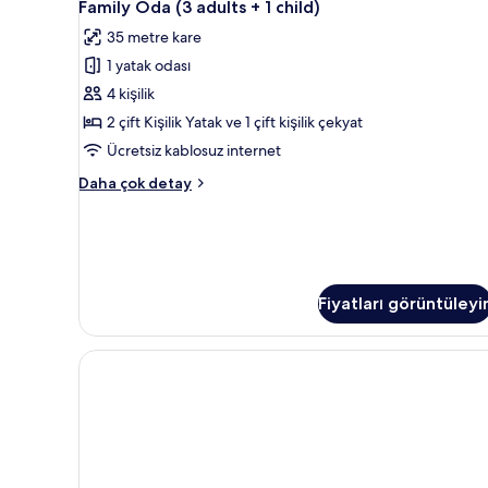
5
Manzaralı
Family Oda (3 adults + 1 child)
Oda
görün
(2
35 metre kare
adults
(3
+
1 yatak odası
adults
1
+
4 kişilik
child)
1
hakkında
2 çift Kişilik Yatak ve 1 çift kişilik çekyat
daha
child)
Ücretsiz kablosuz internet
fazla
için
detay
Family
Daha çok detay
tüm
Oda
fotoğrafları
(3
adults
görün
+
1
child)
Fiyatları görüntüleyi
hakkında
daha
fazla
detay