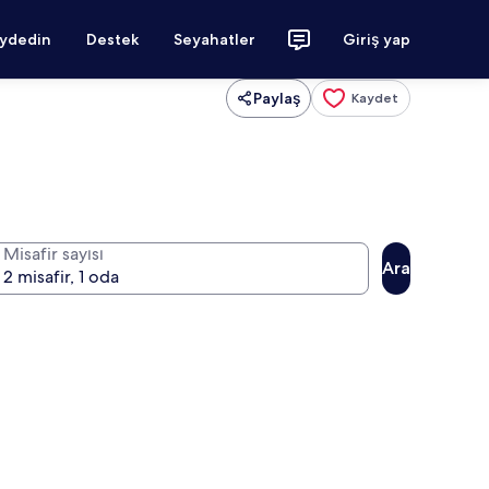
aydedin
Destek
Seyahatler
Giriş yap
Paylaş
Kaydet
Misafir sayısı
Ara