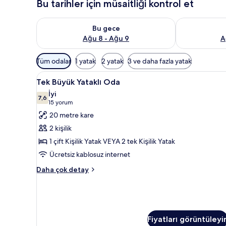
Bu tarihler için müsaitliği kontrol et
Bu gece için müsaitliği kontrol et Ağu 8 - Ağu 9
Yarın için müs
Bu gece
Ağu 8 - Ağu 9
A
Odalar
Tüm odalar
1 yatak
2 yatak
3 ve daha fazla yatak
için
Tek
Odada kasa, masa, ses yalıtımı,
mevcut
4
Tek Büyük Yataklı Oda
Büyük
filtreler
İyi
Yataklı
7,6
7,6 / 10
(15
15 yorum
Oda
yorum)
20 metre kare
için
2 kişilik
tüm
1 çift Kişilik Yatak VEYA 2 tek Kişilik Yatak
fotoğrafları
Ücretsiz kablosuz internet
görün
Tek
Daha çok detay
Büyük
Yataklı
Oda
hakkında
daha
Fiyatları görüntüleyi
fazla