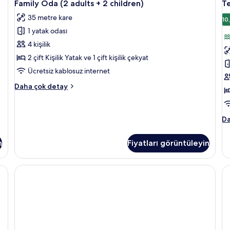
5
Manzaralı
Family Oda (2 adults + 2 children)
Te
fa
Oda
B
(3
de
35 metre kare
adults)
(2
Ya
10
hakkında
1 yatak odası
adults
O
daha
+
D
4 kişilik
fazla
2
M
detay
2 çift Kişilik Yatak ve 1 çift kişilik çekyat
children)
(
Ücretsiz kablosuz internet
için
A
Family
Daha çok detay
tüm
iç
Oda
fotoğrafları
t
(2
adults
görün
f
Te
Da
+
g
Bü
2
Ya
children)
n
Fiyatları görüntüleyin
Od
hakkında
De
daha
Ma
fazla
(3
detay
Ad
ha
da
fa
de