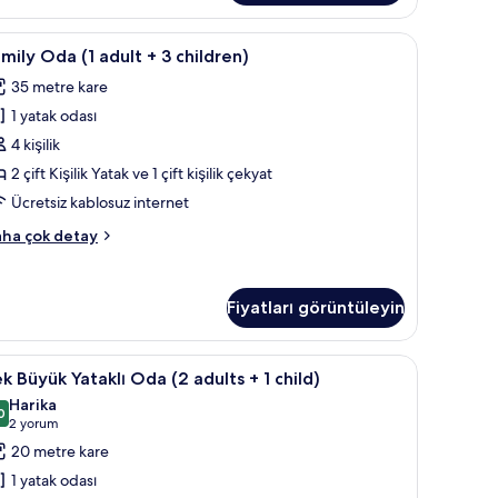
niz
nzaralı
z kablosuz İnternet
amily
Odada kasa, masa, ses yalıtımı, ücretsiz kablo
6
kkında
mily Oda (1 adult + 3 children)
da
ha
35 metre kare
zla
tay
1 yatak odası
dult
4 kişilik
2 çift Kişilik Yatak ve 1 çift kişilik çekyat
hildren)
Ücretsiz kablosuz internet
in
mily
ha çok detay
üm
da
otoğrafları
ult
örün
Fiyatları görüntüleyin
ildren)
z kablosuz İnternet
ek
Odada kasa, masa, ses yalıtımı, ücretsiz kablo
4
kkında
k Büyük Yataklı Oda (2 adults + 1 child)
üyük
ha
Harika
zla
taklı
0
9,0 / 10
(2
2 yorum
tay
da
yorum)
20 metre kare
2
1 yatak odası
dults