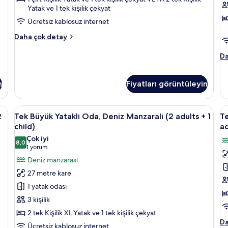
Yatak ve 1 tek kişilik çekyat
+
+
2
1
Ücretsiz kablosuz internet
children)
ch
Tek
Daha çok detay
için
iç
Büyük
Yataklı
tüm
t
Te
Da
Oda
Bü
fotoğrafları
f
(1
Ya
görün
g
adult
O
n
Fiyatları görüntüleyin
+
(2
2
ad
 ücretsiz kablosuz İnternet
children)
Tek
Odada kasa, masa, ses yalıtımı, ücretsi
T
+
5
2
Tek Büyük Yataklı Oda, Deniz Manzaralı (2 adults + 1
Te
hakkında
1
Büyük
B
child)
ad
daha
ch
Yataklı
Ya
fazla
ha
Çok iyi
8,0
Oda,
O
detay
8,0 / 10
(1
da
1 yorum
Deniz
fa
K
yorum)
Deniz manzarası
de
Manzaralı
D
27 metre kare
(2
M
1 yatak odası
adults
(1
3 kişilik
+
a
2 tek Kişilik XL Yatak ve 1 tek kişilik çekyat
1
+
Te
Da
Ücretsiz kablosuz internet
child)
2