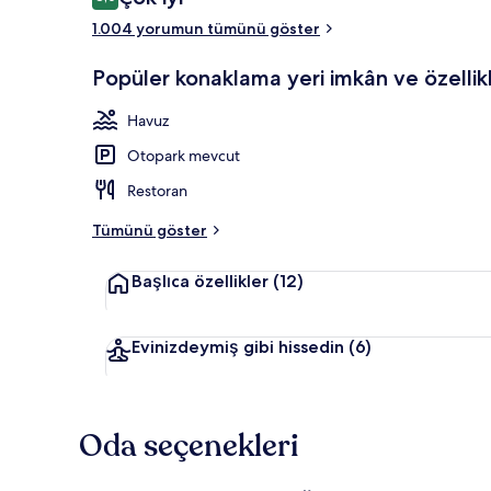
8,0/10
1.004 yorumun tümünü göster
Teras/veran
Popüler konaklama yeri imkân ve özellikl
Havuz
Otopark mevcut
Restoran
Tümünü göster
Başlıca özellikler
(12)
Evinizdeymiş gibi hissedin
(6)
Oda seçenekleri