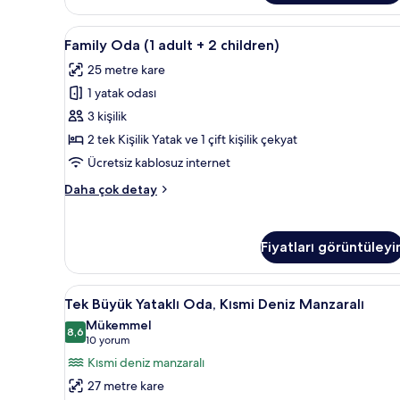
detay
Family
Odada kasa, masa, ses yalıtımı,
5
Family Oda (1 adult + 2 children)
Oda
25 metre kare
(1
1 yatak odası
adult
+
3 kişilik
2
2 tek Kişilik Yatak ve 1 çift kişilik çekyat
children)
Ücretsiz kablosuz internet
için
Family
Daha çok detay
tüm
Oda
fotoğrafları
(1
adult
görün
Fiyatları görüntüleyi
+
2
children)
Tek
Odada kasa, masa, ses yalıtımı,
8
hakkında
Tek Büyük Yataklı Oda, Kısmi Deniz Manzaralı
Büyük
daha
Mükemmel
fazla
Yataklı
8,6
8,6 / 10
(10
10 yorum
detay
Oda,
yorum)
Kısmi deniz manzaralı
Kısmi
27 metre kare
Deniz