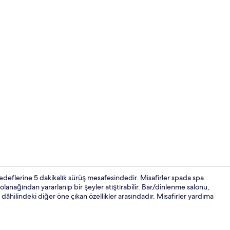
Konaklama y
edeflerine 5 dakikalık sürüş mesafesindedir. Misafirler spada spa
 olanağından yararlanıp bir şeyler atıştırabilir. Bar/dinlenme salonu,
 dâhilindeki diğer öne çıkan özellikler arasındadır. Misafirler yardıma
Kahvaltı sun