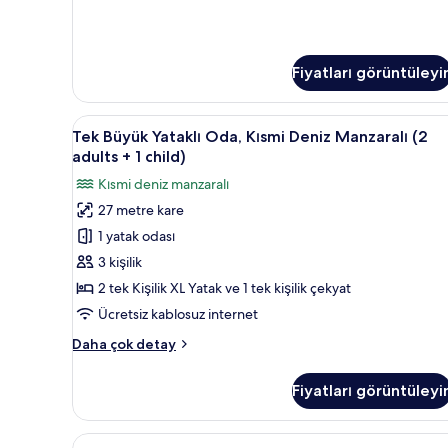
Büyük
için
Yataklı
Oda,
tüm
Deniz
fotoğrafları
Fiyatları görüntüleyi
Manzaralı
görün
(1
adult
Tek
Odada kasa, masa, ses yalıtımı,
+
5
Tek Büyük Yataklı Oda, Kısmi Deniz Manzaralı (2
Büyük
2
adults + 1 child)
children)
Yataklı
Kısmi deniz manzaralı
hakkında
Oda,
daha
27 metre kare
Kısmi
fazla
1 yatak odası
Deniz
detay
Manzaralı
3 kişilik
(2
2 tek Kişilik XL Yatak ve 1 tek kişilik çekyat
adults
Ücretsiz kablosuz internet
+
Tek
Daha çok detay
1
Büyük
child)
Yataklı
Fiyatları görüntüleyi
Oda,
için
Kısmi
tüm
Deniz
Family
Odada kasa, masa, ses yalıtımı,
fotoğrafları