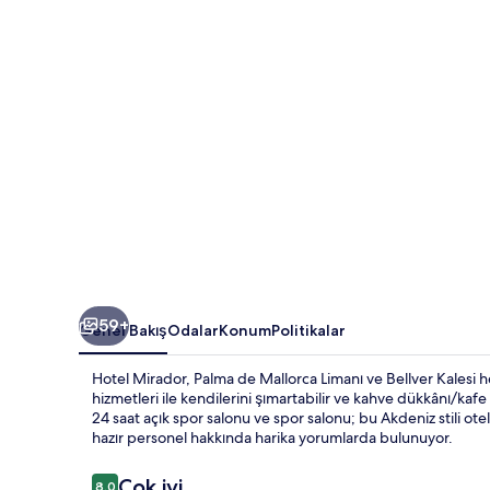
59+
Genel Bakış
Odalar
Konum
Politikalar
Hotel Mirador, Palma de Mallorca Limanı ve Bellver Kalesi h
hizmetleri ile kendilerini şımartabilir ve kahve dükkânı/kafe
24 saat açık spor salonu ve spor salonu; bu Akdeniz stili otel
hazır personel hakkında harika yorumlarda bulunuyor.
Yorumlar
Çok iyi
8,0