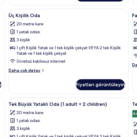
hakkında
De
daha
Ma
 ücretsiz kablosuz İnternet
Üç
Odada kasa, masa, ses yalıtımı, ücretsi
F
fazla
4
ha
Üç Kişilik Oda
Fa
detay
Kişilik
O
da
20 metre kare
Oda
fa
(1
de
1 yatak odası
için
a
tüm
+
3 kişilik
fotoğrafları
3
1 çift Kişilik Yatak ve 1 tek kişilik çekyat VEYA 2 tek Kişilik
Yatak ve 1 tek kişilik çekyat
görün
c
iç
Ücretsiz kablosuz internet
Fa
Da
t
Üç
O
Daha çok detay
f
Kişilik
(1
Oda
ad
g
n
Fiyatları görüntüleyin
hakkında
+
daha
3
fazla
ch
 ücretsiz kablosuz İnternet
Tek
Odada kasa, masa, ses yalıtımı, ücretsi
T
4
detay
ha
Tek Büyük Yataklı Oda (1 adult + 2 children)
Te
Büyük
B
da
20 metre kare
Yataklı
fa
Ya
9,
de
1 yatak odası
Oda
O
(1
(
3 kişilik
adult
a
1 çift Kişilik Yatak ve 1 tek kişilik çekyat VEYA 2 tek Kişilik