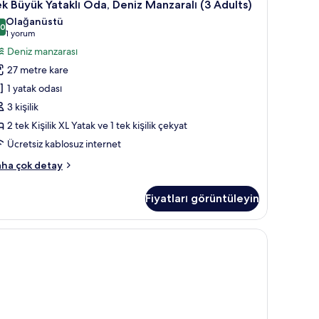
6
k Büyük Yataklı Oda, Deniz Manzaralı (3 Adults)
zla
üyük
tay
Olağanüstü
taklı
,0
10,0 / 10
(1
1 yorum
da,
yorum)
Deniz manzarası
eniz
27 metre kare
anzaralı
1 yatak odası
3
3 kişilik
dults)
2 tek Kişilik XL Yatak ve 1 tek kişilik çekyat
in
üm
Ücretsiz kablosuz internet
otoğrafları
k
ha çok detay
örün
yük
taklı
Fiyatları görüntüleyin
a,
niz
nzaralı
ults)
kkında
ha
zla
tay