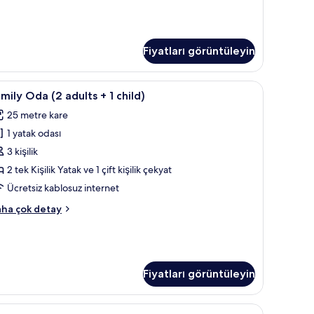
yük
hildren)
taklı
a,
in
smi
üm
Fiyatları görüntüleyin
niz
otoğrafları
nzaralı
örün
z kablosuz İnternet
amily
Odada kasa, masa, ses yalıtımı, ücretsiz kablo
ult
5
mily Oda (2 adults + 1 child)
da
25 metre kare
2
ildren)
1 yatak odası
dults
kkında
3 kişilik
ha
zla
2 tek Kişilik Yatak ve 1 çift kişilik çekyat
tay
ild)
Ücretsiz kablosuz internet
in
mily
ha çok detay
üm
da
otoğrafları
ults
örün
Fiyatları görüntüleyin
ild)
kkında
z kablosuz İnternet
ha
ek
Odada kasa, masa, ses yalıtımı, ücretsiz kablo