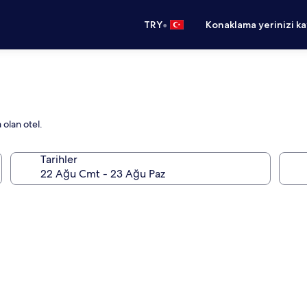
•
TRY
Konaklama yerinizi k
olan otel.
Tarihler