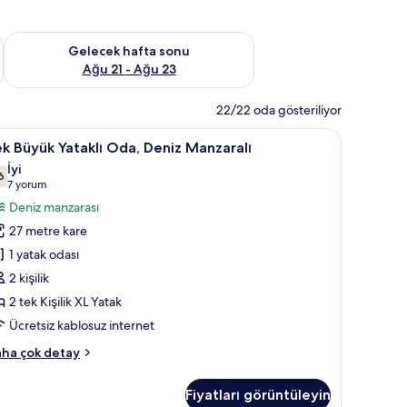
t Ağu 14 - Ağu 16
Önümüzdeki hafta sonu için müsaitliği kontrol et Ağu 21 - Ağ
Gelecek hafta sonu
Ağu 21 - Ağu 23
22/22 oda gösteriliyor
z kablosuz İnternet
ek
Odada kasa, masa, ses yalıtımı, ücretsiz kablo
6
k Büyük Yataklı Oda, Deniz Manzaralı
üyük
İyi
taklı
6
,6 / 10
(7
7 yorum
da,
yorum)
Deniz manzarası
eniz
27 metre kare
anzaralı
1 yatak odası
in
2 kişilik
üm
2 tek Kişilik XL Yatak
otoğrafları
örün
Ücretsiz kablosuz internet
k
ha çok detay
yük
taklı
Fiyatları görüntüleyin
a,