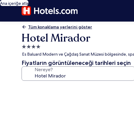
Ana içeriğe atla
Tüm konaklama yerlerini göster
Hotel Mirador
4.0
yıldızlı
Es Baluard Modern ve Çağdaş Sanat Müzesi bölgesinde, spa 
konaklama
Fiyatların görüntüleneceği tarihleri seçin
yeri
Nereye?
Hotel
Mirador
için
fotoğraf
galerisi