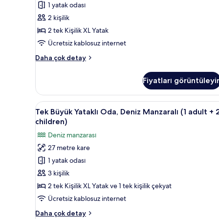
1 yatak odası
Manzaralı
2 kişilik
için
2 tek Kişilik XL Yatak
tüm
fotoğrafları
Ücretsiz kablosuz internet
görün
Tek
Daha çok detay
Büyük
Yataklı
Fiyatları görüntüleyi
Oda,
Kısmi
Deniz
Tek
Odada kasa, masa, ses yalıtımı,
5
Manzaralı
Tek Büyük Yataklı Oda, Deniz Manzaralı (1 adult + 
Büyük
hakkında
children)
daha
Yataklı
Deniz manzarası
fazla
Oda,
detay
27 metre kare
Deniz
1 yatak odası
Manzaralı
(1
3 kişilik
adult
2 tek Kişilik XL Yatak ve 1 tek kişilik çekyat
+
Ücretsiz kablosuz internet
2
Tek
Daha çok detay
children)