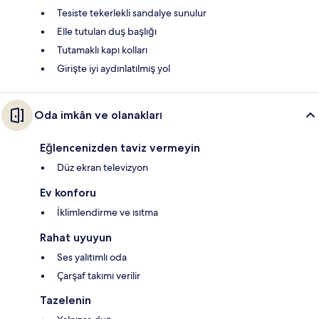
Tesiste tekerlekli sandalye sunulur
Elle tutulan duş başlığı
Tutamaklı kapı kolları
Girişte iyi aydınlatılmış yol
Oda imkân ve olanakları
Eğlencenizden taviz vermeyin
Düz ekran televizyon
Ev konforu
İklimlendirme ve ısıtma
Rahat uyuyun
Ses yalıtımlı oda
Çarşaf takımı verilir
Tazelenin