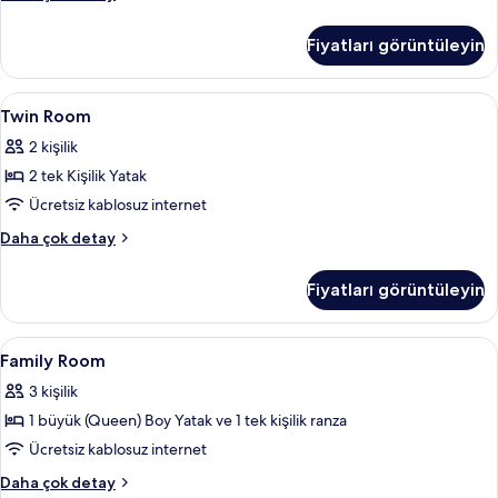
Kişilik
Oda
Fiyatları görüntüleyin
hakkında
daha
fazla
Twin
Masa, ses yalıtımı, ücretsiz kablosuz İn
8
detay
Twin Room
Room
2 kişilik
için
2 tek Kişilik Yatak
tüm
fotoğrafları
Ücretsiz kablosuz internet
görün
Twin
Daha çok detay
Room
hakkında
Fiyatları görüntüleyin
daha
fazla
detay
Family
Masa, ses yalıtımı, ücretsiz kablosuz İn
4
Family Room
Room
3 kişilik
için
1 büyük (Queen) Boy Yatak ve 1 tek kişilik ranza
tüm
fotoğrafları
Ücretsiz kablosuz internet
görün
Family
Daha çok detay