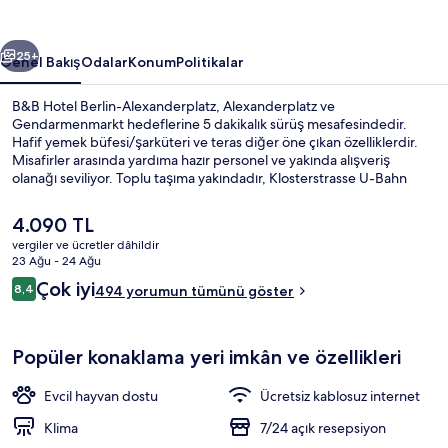
galerisi
ceki
Sonraki
25+
Genel Bakış
Odalar
Konum
Politikalar
B&B Hotel Berlin-Alexanderplatz, Alexanderplatz ve
Gendarmenmarkt hedeflerine 5 dakikalık sürüş mesafesindedir.
Hafif yemek büfesi/şarküteri ve teras diğer öne çıkan özelliklerdir.
Misafirler arasında yardıma hazır personel ve yakında alışveriş
olanağı seviliyor. Toplu taşıma yakındadır, Klosterstrasse U-Bahn
İstasyonu 4 dakikalık ve Alexanderplatz U-Bahn İstasyonu 6 dakikalık
yürüme mesafesinde bulunur.
Şu
4.090 TL
anki
vergiler ve ücretler dâhildir
fiyat
23 Ağu - 24 Ağu
Üç Kişilik Oda | Masa, ses yalıtımı, ücr
4.090 TL
Yorumlar
Çok iyi
8,4
494 yorumun tümünü göster
8,4/10
Popüler konaklama yeri imkân ve özellikleri
Evcil hayvan dostu
Ücretsiz kablosuz internet
Klima
7/24 açık resepsiyon