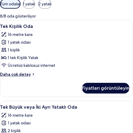
Odalar
Tüm odalar
1 yatak
2 yatak
için
mevcut
8/8 oda gösteriliyor
filtreler
Tek
Tek Kişilik Oda | Masa, ses yalıtımı, üc
4
Tek Kişilik Oda
Kişilik
16 metre kare
Oda
1 yatak odası
için
tüm
1 kişilik
fotoğrafları
1 tek Kişilik Yatak
görün
Ücretsiz kablosuz internet
Tek
Daha çok detay
Kişilik
Oda
Fiyatları görüntüleyin
hakkında
daha
fazla
Tek
Tek Büyük veya İki Ayrı Yataklı Oda | Ma
3
detay
Tek Büyük veya İki Ayrı Yataklı Oda
Büyük
16 metre kare
veya
1 yatak odası
İki
Ayrı
2 kişilik