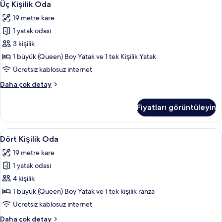
4
fazla
Üç Kişilik Oda
Kişilik
detay
19 metre kare
Oda
1 yatak odası
için
tüm
3 kişilik
fotoğrafları
1 büyük (Queen) Boy Yatak ve 1 tek Kişilik Yatak
görün
Ücretsiz kablosuz internet
Üç
Daha çok detay
Kişilik
Oda
Fiyatları görüntüleyin
hakkında
daha
fazla
Dört
Dört Kişilik Oda | Masa, ses yalıtımı, ü
4
detay
Dört Kişilik Oda
Kişilik
19 metre kare
Oda
1 yatak odası
için
tüm
4 kişilik
fotoğrafları
1 büyük (Queen) Boy Yatak ve 1 tek kişilik ranza
görün
Ücretsiz kablosuz internet
Dört
Daha çok detay