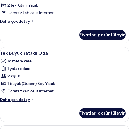
Yataklı
2 tek Kişilik Yatak
Oda
Ücretsiz kablosuz internet
için
Tek
Daha çok detay
tüm
Büyük
fotoğrafları
veya
Fiyatları görüntüleyin
İki
görün
Ayrı
Yataklı
Tek
Tek Büyük Yataklı Oda | Masa, ses yalıt
4
Oda
Tek Büyük Yataklı Oda
Büyük
hakkında
16 metre kare
daha
Yataklı
fazla
1 yatak odası
Oda
detay
için
2 kişilik
tüm
1 büyük (Queen) Boy Yatak
fotoğrafları
Ücretsiz kablosuz internet
görün
Tek
Daha çok detay
Büyük
Yataklı
Fiyatları görüntüleyin
Oda
hakkında
daha
Üç
Üç Kişilik Oda | Masa, ses yalıtımı, ücr