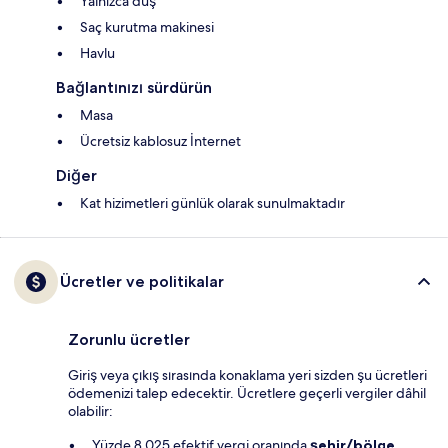
Yalnızca duş
Saç kurutma makinesi
Havlu
Bağlantınızı sürdürün
Masa
Ücretsiz kablosuz İnternet
Diğer
Kat hizimetleri günlük olarak sunulmaktadır
Ücretler ve politikalar
Zorunlu ücretler
Giriş veya çıkış sırasında konaklama yeri sizden şu ücretleri
ödemenizi talep edecektir. Ücretlere geçerli vergiler dâhil
olabilir:
Yüzde 8.025 efektif vergi oranında
şehir/bölge