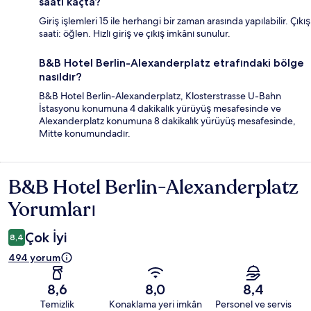
saati kaçta?
Giriş işlemleri 15 ile herhangi bir zaman arasında yapılabilir. Çıkış
saati: öğlen. Hızlı giriş ve çıkış imkânı sunulur.
B&B Hotel Berlin-Alexanderplatz etrafındaki bölge
nasıldır?
B&B Hotel Berlin-Alexanderplatz, Klosterstrasse U-Bahn
İstasyonu konumuna 4 dakikalık yürüyüş mesafesinde ve
Alexanderplatz konumuna 8 dakikalık yürüyüş mesafesinde,
Mitte konumundadır.
B&B Hotel Berlin-Alexanderplatz
Yorumlar
Yorumları
Çok İyi
8,4
494 yorum
8,6
8,0
8,4
Temizlik
Konaklama yeri imkân
Personel ve servis