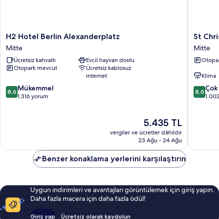
H2
St
H2 Hotel Berlin Alexanderplatz
St Chr
Hotel
Christop
Mitte
Mitte
Berlin
Hotel
Ücretsiz kahvaltı
Evcil hayvan dostu
Otopa
Alexanderplatz
Berlin
Otopark mevcut
Ücretsiz kablosuz
Mitte
-
internet
Klima
Alexand
10
10
Mükemmel
Mitte
Çok 
8,6
8,0
üzerinden
üzerind
1.316 yorum
1.00
8.6,
8.0,
Mükemmel,
Çok
Güncel
5.435 TL
1.316
İyi,
fiyat:
yorum
1.002
vergiler ve ücretler dâhildir
5.435 TL
yorum
23 Ağu - 24 Ağu
Benzer konaklama yerlerini karşılaştırın
Uygun indirimleri ve avantajları görüntülemek için giriş yapın.
Daha fazla macera için daha fazla ödül!
Giriş yap
Ücretsiz olarak kaydolun