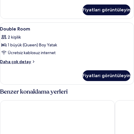
Room
hakkında
Fiyatları görüntüleyin
daha
fazla
detay
Double
Masa, ses yalıtımı, ücretsiz kablosuz İn
6
Double Room
Room
2 kişilik
için
1 büyük (Queen) Boy Yatak
tüm
fotoğrafları
Ücretsiz kablosuz internet
görün
Double
Daha çok detay
Room
hakkında
Fiyatları görüntüleyin
daha
fazla
detay
Benzer konaklama yerleri
H2 Hotel Berlin Alexanderplatz
St Christ