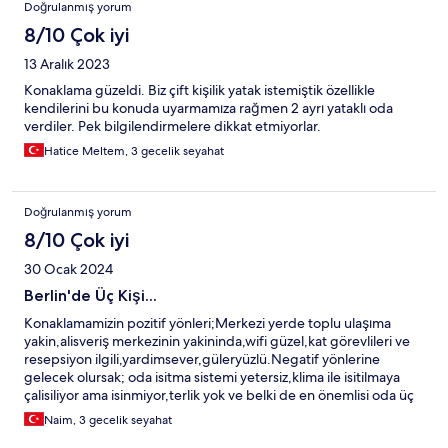
Doğrulanmış yorum
8/10 Çok iyi
13 Aralık 2023
Konaklama güzeldi. Biz çift kişilik yatak istemiştik özellikle
kendilerini bu konuda uyarmamıza rağmen 2 ayrı yataklı oda
verdiler. Pek bilgilendirmelere dikkat etmiyorlar.
Hatice Meltem, 3 gecelik seyahat
Doğrulanmış yorum
8/10 Çok iyi
30 Ocak 2024
Berlin'de Üç Kişi...
Konaklamamizin pozitif yönleri;Merkezi yerde toplu ulaşıma
yakin,alisveriş merkezinin yakininda,wifi güzel,kat görevlileri ve
resepsiyon ilgili,yardimsever,güleryüzlü.Negatif yönlerine
gelecek olursak; oda isitma sistemi yetersiz,klima ile isitilmaya
çalisiliyor ama isinmiyor,terlik yok ve belki de en önemlisi oda üç
kişilik degil çok dar.
Naim, 3 gecelik seyahat