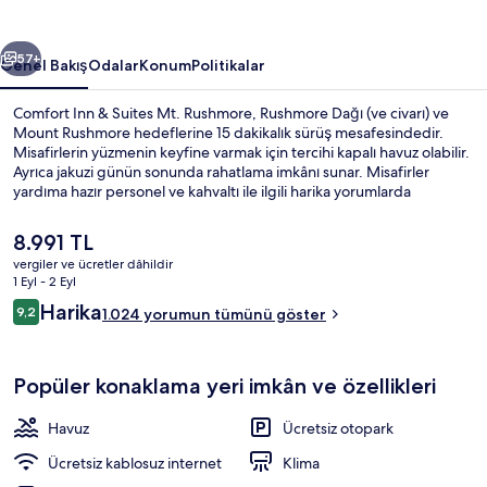
için
fotoğraf
ceki
Sonraki
galerisi
57+
Genel Bakış
Odalar
Konum
Politikalar
Comfort Inn & Suites Mt. Rushmore, Rushmore Dağı (ve civarı) ve
Mount Rushmore hedeflerine 15 dakikalık sürüş mesafesindedir.
Misafirlerin yüzmenin keyfine varmak için tercihi kapalı havuz olabilir.
Ayrıca jakuzi günün sonunda rahatlama imkânı sunar. Misafirler
yardıma hazır personel ve kahvaltı ile ilgili harika yorumlarda
bulunuyor.
Şu
8.991 TL
anki
vergiler ve ücretler dâhildir
fiyat
1 Eyl - 2 Eyl
Konaklama yeri imkân ve özellikleri
8.991 TL
Yorumlar
Harika
9,2
1.024 yorumun tümünü göster
9,2/10
Popüler konaklama yeri imkân ve özellikleri
Havuz
Ücretsiz otopark
Ücretsiz kablosuz internet
Klima