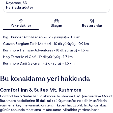
Keystone, SD
Haritada göster
Harita
Yakındakiler
Ulaşım
Restoranlar
Big Thunder Altın Madeni
- 3 dk yürüyüş
- 0.3 km
Gutzon Borglum Tarih Merkezi
- 10 dk yürüyüş
- 0.9 km
Rushmore Tramway Adventures
- 18 dk yürüyüş
- 1.5 km
Holy Terror Mini Golf
- 19 dk yürüyüş
- 1.7 km
Rushmore Dağı (ve civarı)
- 2 dk sürüş
- 1.5 km
Bu konaklama yeri hakkında
Comfort Inn & Suites Mt. Rushmore
Comfort Inn & Suites Mt. Rushmore, Rushmore Dağı (ve civarı) ve Mount
Rushmore hedeflerine 15 dakikalık sürüş mesafesindedir. Misafirlerin
yüzmenin keyfine varmak için tercihi kapalı havuz olabilir. Ayrıca jakuzi
günün sonunda rahatlama imkânı sunar. Misafirler yardıma hazır