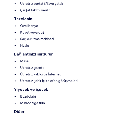
Ücretsiz portatif/ilave yatak
Çarşaf takımı verilir
Tazelenin
Özel banyo
Küvet veya duş
Saç kurutma makinesi
Havlu
Bağlantınızı sürdürün
Masa
Ücretsiz gazete
Ücretsiz kablosuz İnternet
Ücretsiz şehir içi telefon görüşmeleri
Yiyecek ve içecek
Buzdolabı
Mikrodalga fırın
Diğer