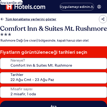
Ana içeriğe atla
Uygulamayı edinin
Tüm konaklama yerlerini göster
Comfort Inn & Suites Mt. Rushmore
3.0
yıldızlı
Rushmore Dağı (ve civarı) bölgesinde, kapalı havuz olan otel.
konaklama
yeri
Fiyatların görüntüleneceği tarihleri seçin
Nereye?
Tarihler
Misafir sayısı
Ara