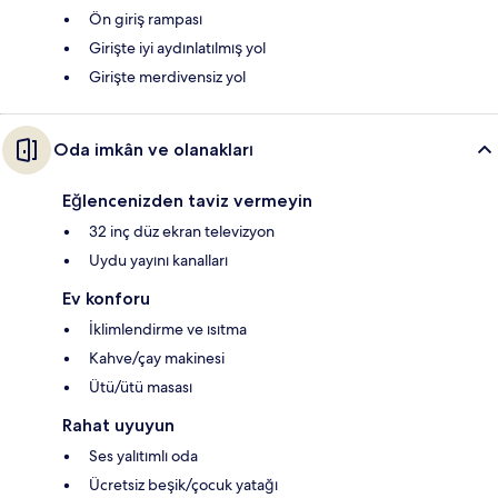
Ön giriş rampası
Girişte iyi aydınlatılmış yol
Girişte merdivensiz yol
Oda imkân ve olanakları
Eğlencenizden taviz vermeyin
32 inç düz ekran televizyon
Uydu yayını kanalları
Ev konforu
İklimlendirme ve ısıtma
Kahve/çay makinesi
Ütü/ütü masası
Rahat uyuyun
Ses yalıtımlı oda
Ücretsiz beşik/çocuk yatağı