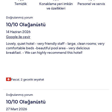
Temizlik
Konaklama yeri imkân
Personel ve servis
ve özellikleri
Yorumlar
Doğrulanmış yorum
10/10 Olağanüstü
14 Haziran 2026
Google ile çevir
Lovely, quiet hotel - very friendly staff - large, clean rooms; very
comfortable beds -beautiful pool area - very delicious
breakfast. - We can highly recommend this hotel!
Pascal, 2 gecelik seyahat
Doğrulanmış yorum
10/10 Olağanüstü
27 Mart 2026