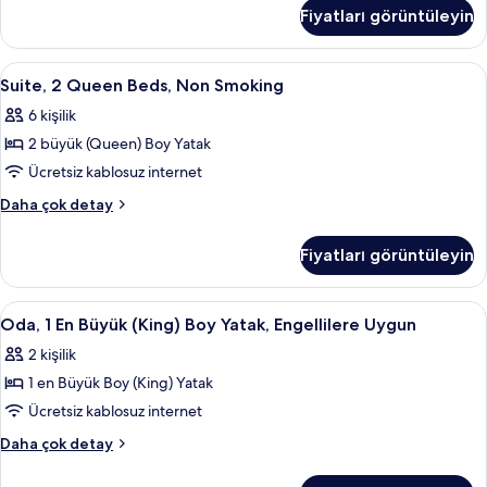
King
fotoğrafları
Fiyatları görüntüleyin
Bed,
görün
Accessible
hakkında
Suite,
Masa, ses yalıtımı, ütü/ütü masası, ücr
4
daha
Suite, 2 Queen Beds, Non Smoking
2
fazla
6 kişilik
detay
Queen
2 büyük (Queen) Boy Yatak
Beds,
Non
Ücretsiz kablosuz internet
Smoking
Suite,
Daha çok detay
için
2
Queen
tüm
Fiyatları görüntüleyin
Beds,
fotoğrafları
Non
görün
Smoking
Oda,
Oda, 1 En Büyük (King) Boy Yatak, Engel
5
hakkında
Oda, 1 En Büyük (King) Boy Yatak, Engellilere Uygun
1
daha
2 kişilik
fazla
En
detay
1 en Büyük Boy (King) Yatak
Büyük
(King)
Ücretsiz kablosuz internet
Boy
Oda,
Daha çok detay
Yatak,
1
En