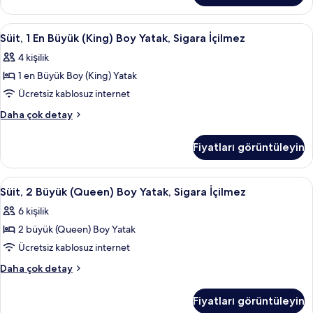
tüm
(Queen)
fotoğrafları
Boy
Süit,
Süit, 1 En Büyük (King) Boy Yatak, Siga
3
görün
Yatak
Süit, 1 En Büyük (King) Boy Yatak, Sigara İçilmez
1
hakkında
4 kişilik
daha
En
fazla
1 en Büyük Boy (King) Yatak
Büyük
detay
(King)
Ücretsiz kablosuz internet
Boy
Süit,
Daha çok detay
Yatak,
1
En
Sigara
Fiyatları görüntüleyin
Büyük
İçilmez
(King)
için
Boy
Süit,
Masa, ses yalıtımı, ütü/ütü masası, ücr
3
tüm
Yatak,
Süit, 2 Büyük (Queen) Boy Yatak, Sigara İçilmez
2
Sigara
fotoğrafları
6 kişilik
İçilmez
Büyük
görün
hakkında
2 büyük (Queen) Boy Yatak
(Queen)
daha
Boy
Ücretsiz kablosuz internet
fazla
Yatak,
detay
Süit,
Daha çok detay
Sigara
2
Büyük
İçilmez
Fiyatları görüntüleyin
(Queen)
için