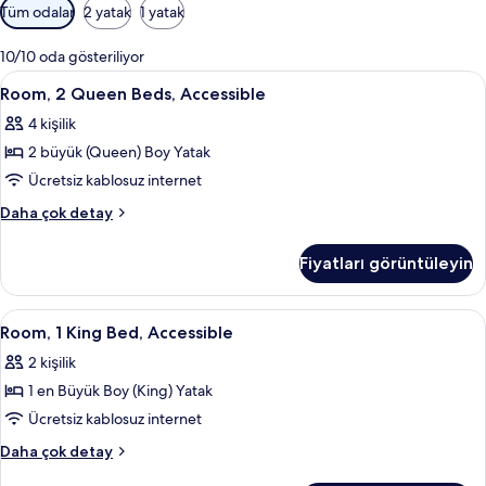
Odalar
Tüm odalar
2 yatak
1 yatak
için
mevcut
10/10 oda gösteriliyor
filtreler
Room,
Masa, ses yalıtımı, ütü/ütü masası, ücr
4
Room, 2 Queen Beds, Accessible
2
4 kişilik
Queen
2 büyük (Queen) Boy Yatak
Beds,
Accessible
Ücretsiz kablosuz internet
için
Room,
Daha çok detay
tüm
2
Queen
fotoğrafları
Fiyatları görüntüleyin
Beds,
görün
Accessible
hakkında
Room,
Masa, ses yalıtımı, ütü/ütü masası, ücr
5
daha
Room, 1 King Bed, Accessible
1
fazla
2 kişilik
detay
King
1 en Büyük Boy (King) Yatak
Bed,
Accessible
Ücretsiz kablosuz internet
için
Room,
Daha çok detay
tüm
1