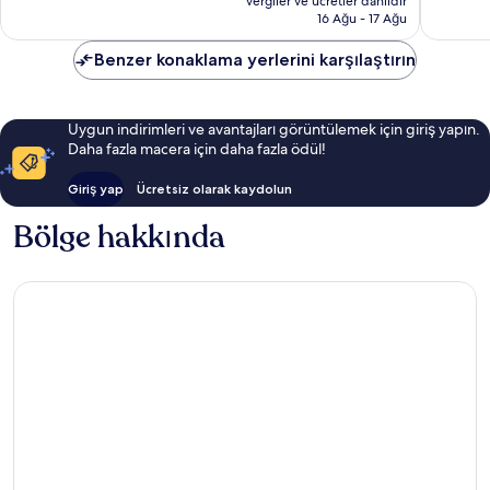
1.332
vergiler ve ücretler dâhildir
5.351 TL
16 Ağu - 17 Ağu
yorum
Benzer konaklama yerlerini karşılaştırın
Uygun indirimleri ve avantajları görüntülemek için giriş yapın.
Daha fazla macera için daha fazla ödül!
Giriş yap
Ücretsiz olarak kaydolun
Bölge hakkında