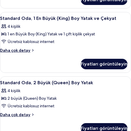
En
için
Büyük
tüm
(King)
Standard
Standard Oda, 1 En Büyük (King) Boy Ya
5
fotoğrafları
Boy
Standard Oda, 1 En Büyük (King) Boy Yatak ve Çekyat
Oda,
Yatak
görün
4 kişilik
hakkında
1
daha
1 en Büyük Boy (King) Yatak ve 1 çift kişilik çekyat
En
fazla
Büyük
Ücretsiz kablosuz internet
detay
(King)
Standard
Daha çok detay
Boy
Oda,
1
Yatak
Fiyatları görüntüleyin
En
ve
Büyük
Çekyat
(King)
Standard
Standard Oda, 2 Büyük (Queen) Boy Yata
6
için
Boy
Standard Oda, 2 Büyük (Queen) Boy Yatak
Oda,
Yatak
tüm
4 kişilik
ve
2
fotoğrafları
Çekyat
2 büyük (Queen) Boy Yatak
Büyük
görün
hakkında
(Queen)
Ücretsiz kablosuz internet
daha
Boy
fazla
Standard
Daha çok detay
detay
Yatak
Oda,
2
için
Fiyatları görüntüleyin
Büyük