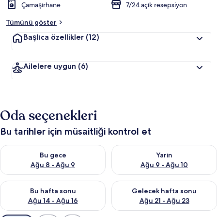
Çamaşırhane
7/24 açık resepsiyon
Tümünü göster
Başlıca özellikler
(12)
Ailelere uygun
(6)
Oda seçenekleri
Bu tarihler için müsaitliği kontrol et
Bu gece için müsaitliği kontrol et Ağu 8 - Ağu 9
Yarın için müsaitliği kontrol e
Bu gece
Yarın
Ağu 8 - Ağu 9
Ağu 9 - Ağu 10
Bu hafta sonu için müsaitliği kontrol et Ağu 14 - Ağu 16
Önümüzdeki hafta sonu için mü
Bu hafta sonu
Gelecek hafta sonu
Ağu 14 - Ağu 16
Ağu 21 - Ağu 23