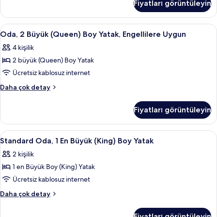
Engellilere
Fiyatları görüntüleyin
Büyük
Uygun
(King)
için
Boy
Oda,
Masa, ses yalıtımı, ütü/ütü masası, ücr
4
tüm
Yatak,
Oda, 2 Büyük (Queen) Boy Yatak, Engellilere Uygun
2
Engellilere
fotoğrafları
4 kişilik
Uygun
Büyük
görün
hakkında
2 büyük (Queen) Boy Yatak
(Queen)
daha
Boy
Ücretsiz kablosuz internet
fazla
Yatak,
detay
Oda,
Daha çok detay
Engellilere
2
Büyük
Uygun
Fiyatları görüntüleyin
(Queen)
için
Boy
tüm
Yatak,
Standard
Standard Oda, 1 En Büyük (King) Boy Ya
7
fotoğrafları
Engellilere
Standard Oda, 1 En Büyük (King) Boy Yatak
Oda,
Uygun
görün
2 kişilik
hakkında
1
daha
1 en Büyük Boy (King) Yatak
En
fazla
Büyük
Ücretsiz kablosuz internet
detay
(King)
Standard
Daha çok detay
Boy
Oda,
1
Yatak
Fiyatları görüntüleyin