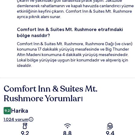
çıkarın ve yakındaki golf sahasında pratik yapın. Jakuzide
demlenerek rahatlamanın ve kapalı havuzda canlandırıcı yüzme
etkinliğinin keyfini çıkarın. Comfort Inn & Suites Mt. Rushmore
ayrıca piknik alanı sunar.
Comfort Inn & Suites Mt. Rushmore etrafındaki
bölge nasıldır?
Comfort Inn & Suites Mt. Rushmore, Rushmore Dağı (ve civarı)
konumuna 17 dakikalık yürüyüş mesafesinde ve Big Thunder
Altın Madeni konumuna 4 dakikalık yürüyüş mesafesindedir.
Lokal bölge yürüyüşe uygun bir konumdadır ve alışveriş için
idealdir.
Comfort Inn & Suites Mt.
Yorumlar
Rushmore Yorumları
Harika
9,2
1.024 yorum
9,2
8,8
9,4