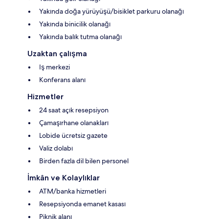
Yakında doğa yürüyüşü/bisiklet parkuru olanağı
Yakında binicilik olanağı
Yakında balık tutma olanağı
Uzaktan çalışma
Iş merkezi
Konferans alanı
Hizmetler
24 saat açık resepsiyon
Çamaşırhane olanakları
Lobide ücretsiz gazete
Valiz dolabı
Birden fazla dil bilen personel
İmkân ve Kolaylıklar
ATM/banka hizmetleri
Resepsiyonda emanet kasası
Piknik alanı