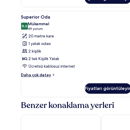
daha
fazla
detay
Superior
Superior Oda | Odadan manza
6
Superior Oda
Oda
Mükemmel
için
8,6
8,6 / 10
(49
49 yorum
tüm
yorum)
20 metre kare
fotoğrafları
1 yatak odası
görün
2 kişilik
2 tek Kişilik Yatak
Ücretsiz kablosuz internet
Superior
Daha çok detay
Oda
hakkında
Fiyatları görüntüleyi
daha
fazla
detay
Benzer konaklama yerleri
Hobo Stockholm
Clarion Hote