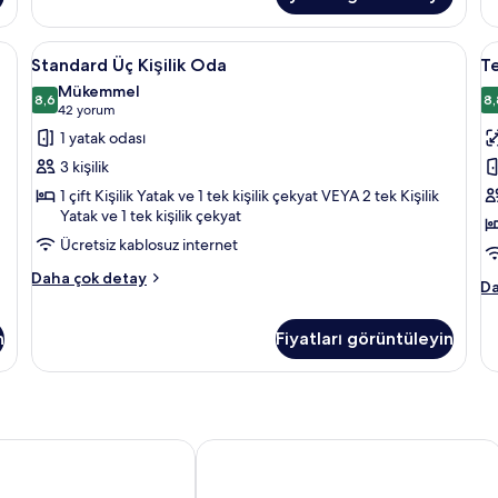
ve
hakkında
İki
daha
Ay
ra
Standard
Standard Üç Kişilik Oda | Anti alerjik 
T
fazla
4
Ya
Standard Üç Kişilik Oda
Te
detay
Üç
B
O
Mükemmel
Kişilik
8,6
ha
Ya
8,
8,6 / 10
(42
42 yorum
da
Oda
O
yorum)
1 yatak odası
fa
için
(
de
3 kişilik
tüm
c
1 çift Kişilik Yatak ve 1 tek kişilik çekyat VEYA 2 tek Kişilik
fotoğrafları
b
Yatak ve 1 tek kişilik çekyat
görün
iç
Ücretsiz kablosuz internet
t
Standard
Daha çok detay
f
Te
Da
Üç
g
Bü
Kişilik
Ya
Oda
n
Fiyatları görüntüleyin
O
hakkında
(1
daha
c
fazla
be
detay
ha
da
l Amaranten
Haymarket by Scandic
fa
de