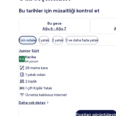
Bu tarihler için müsaitliği kontrol et
Bu gece için müsaitliği kontrol et Ağu 6 - Ağu 7
Yarın için müs
Bu gece
Ağu 6 - Ağu 7
A
Odalar
Tüm odalar
1 yatak
2 yatak
3 ve daha fazla yatak
için
Junior
Junior Süit | Anti alerjik yatak
mevcut
9
Junior Süit
Süit
filtreler
Harika
için
9,0
9,0 / 10
(64
64 yorum
tüm
yorum)
28 metre kare
fotoğrafları
1 yatak odası
görün
2 kişilik
1 çift Kişilik Yatak
Ücretsiz kablosuz internet
Junior
Daha çok detay
Süit
hakkında
Fiyatları görüntüleyi