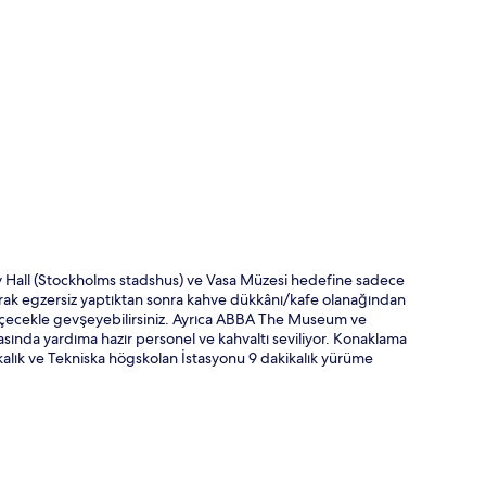
ta
ty Hall (Stockholms stadshus) ve Vasa Müzesi hedefine sadece
arak egzersiz yaptıktan sonra kahve dükkânı/kafe olanağından
r içecekle gevşeyebilirsiniz. Ayrıca ABBA The Museum ve
rasında yardıma hazır personel ve kahvaltı seviliyor. Konaklama
alık ve Tekniska högskolan İstasyonu 9 dakikalık yürüme