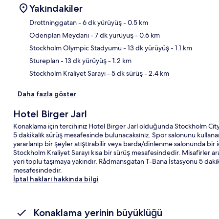
Yakındakiler
Drottninggatan
- 6 dk yürüyüş
- 0.5 km
Odenplan Meydanı
- 7 dk yürüyüş
- 0.6 km
Hari
Stockholm Olympic Stadyumu
- 13 dk yürüyüş
- 1.1 km
Stureplan
- 13 dk yürüyüş
- 1.2 km
Stockholm Kraliyet Sarayı
- 5 dk sürüş
- 2.4 km
Daha fazla göster
Hotel Birger Jarl
Konaklama için tercihiniz Hotel Birger Jarl olduğunda Stockholm Ci
5 dakikalık sürüş mesafesinde bulunacaksınız. Spor salonunu kullan
yararlanıp bir şeyler atıştırabilir veya barda/dinlenme salonunda bi
Stockholm Kraliyet Sarayı kısa bir sürüş mesafesindedir. Misafirler a
yeri toplu taşımaya yakındır, Rådmansgatan T-Bana İstasyonu 5 dakik
mesafesindedir.
İptal hakları hakkında bilgi
Konaklama yerinin büyüklüğü