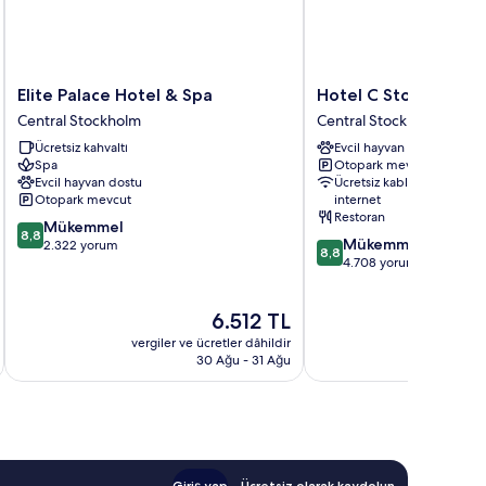
Elite
Hotel
Elite Palace Hotel & Spa
Hotel C Stockholm
Palace
C
Central Stockholm
Central Stockholm
Hotel
Stockholm
Ücretsiz kahvaltı
Evcil hayvan dostu
&
Central
Spa
Otopark mevcut
Spa
Stockholm
Evcil hayvan dostu
Ücretsiz kablosuz
Central
Otopark mevcut
internet
Stockholm
Restoran
10
Mükemmel
8,8
10
Mükemmel
üzerinden
2.322 yorum
8,8
üzerinden
4.708 yorum
8.8,
8.8,
Mükemmel,
Mükemmel,
2.322
Güncel
6.512 TL
4.708
yorum
fiyat:
yorum
vergiler ve ücretler dâhildir
vergiler v
6.512 TL
30 Ağu - 31 Ağu
Giriş yap
Ücretsiz olarak kaydolun