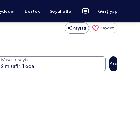
aydedin
Destek
Seyahatler
Giriş yap
Paylaş
Kaydet
Misafir sayısı
Ara