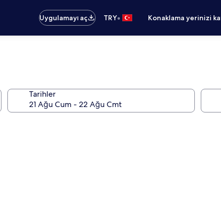
•
Uygulamayı aç
TRY
Konaklama yerinizi k
Tarihler