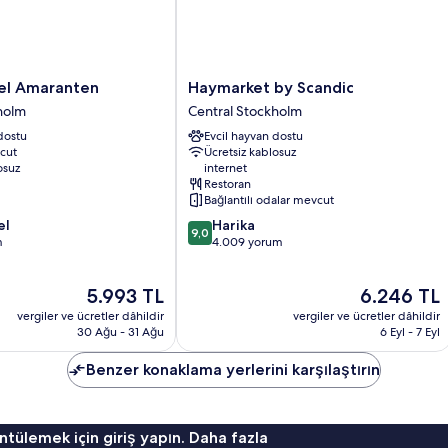
Haymarket
tel Amaranten
Haymarket by Scandic
by
holm
Central Stockholm
Scandic
dostu
Evcil hayvan dostu
Central
cut
Ücretsiz kablosuz
Stockholm
osuz
internet
Restoran
Bağlantılı odalar mevcut
10
el
Harika
9,0
üzerinden
m
4.009 yorum
9.0,
Harika,
Güncel
Güncel
5.993 TL
6.246 TL
4.009
fiyat:
fiyat:
yorum
vergiler ve ücretler dâhildir
vergiler ve ücretler dâhildir
5.993 TL
6.246 TL
30 Ağu - 31 Ağu
6 Eyl - 7 Eyl
Benzer konaklama yerlerini karşılaştırın
ntülemek için giriş yapın. Daha fazla