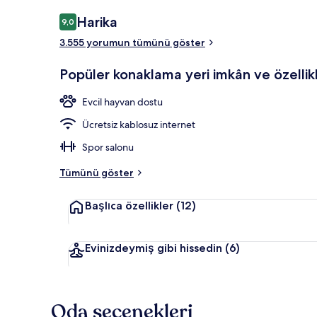
Dış mekân
Yorumlar
Harika
9,0
9,0/10
3.555 yorumun tümünü göster
Popüler konaklama yeri imkân ve özellikl
Evcil hayvan dostu
Ücretsiz kablosuz internet
Spor salonu
Tümünü göster
Başlıca özellikler
(12)
Evinizdeymiş gibi hissedin
(6)
Oda seçenekleri