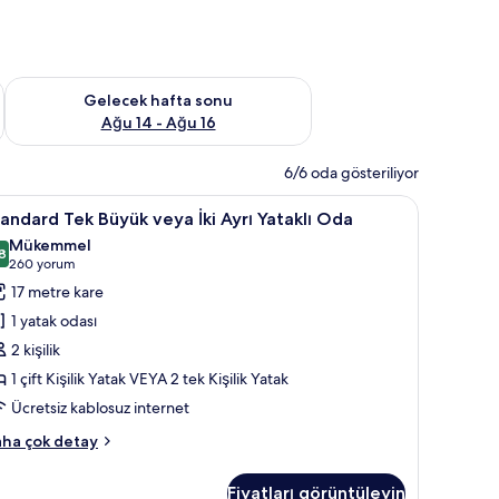
et Ağu 7 - Ağu 9
Önümüzdeki hafta sonu için müsaitliği kontrol et Ağu 14 - Ağu
Gelecek hafta sonu
Ağu 14 - Ağu 16
6/6 oda gösteriliyor
Anti alerjik yatak takımı, odada kasa, masa
tandard
Standard Tek Büyük veya İki Ayrı Yataklı Oda |
5
andard Tek Büyük veya İki Ayrı Yataklı Oda
ek
Mükemmel
üyük
8
8,8 / 10
(260
260 yorum
eya
yorum)
17 metre kare
i
1 yatak odası
yrı
2 kişilik
taklı
1 çift Kişilik Yatak VEYA 2 tek Kişilik Yatak
da
Ücretsiz kablosuz internet
in
üm
andard
ha çok detay
otoğrafları
k
yük
örün
Fiyatları görüntüleyin