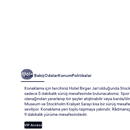
61+
Genel Bakış
Odalar
Konum
Politikalar
Konaklama için tercihiniz Hotel Birger Jarl olduğunda Stoc
sadece 5 dakikalık sürüş mesafesinde bulunacaksınız. Spor
olanağından yararlanıp bir şeyler atıştırabilir veya barda/
Museum ve Stockholm Kraliyet Sarayı kısa bir sürüş mesafesi
seviliyor. Konaklama yeri toplu taşımaya yakındır, Rådmans
9 dakikalık yürüme mesafesindedir.
VIP Access