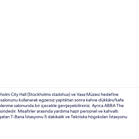
Restoran
kholm City Hall (Stockholms stadshus) ve Vasa Müzesi hedefine
 salonunu kullanarak egzersiz yaptıktan sonra kahve dükkânı/kafe
dinlenme salonunda bir içecekle gevşeyebilirsiniz. Ayrıca ABBA The
Junior Süit |
ndedir. Misafirler arasında yardıma hazır personel ve kahvaltı
gatan T-Bana İstasyonu 5 dakikalık ve Tekniska högskolan İstasyonu