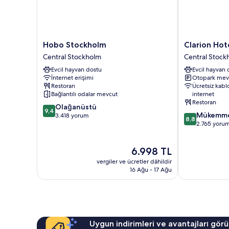
Hobo
Clarion
Hobo Stockholm
Clarion Ho
Stockholm
Hotel
Central Stockholm
Central Stock
Central
Amaranten
Evcil hayvan dostu
Evcil hayvan 
Stockholm
Central
İnternet erişimi
Otopark mev
Stockholm
Restoran
Ücretsiz kabl
Bağlantılı odalar mevcut
internet
Restoran
10
Olağanüstü
9,4
10
Mükemm
üzerinden
3.418 yorum
8,8
üzerinden
2.765 yoru
9.4,
8.8,
Olağanüstü,
Mükemmel,
3.418
Güncel
6.998 TL
2.765
yorum
fiyat:
yorum
vergiler ve ücretler dâhildir
6.998 TL
16 Ağu - 17 Ağu
Uygun indirimleri ve avantajları görü