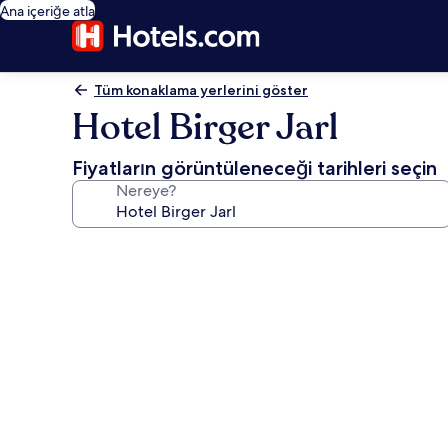
Ana içeriğe atla
Tüm konaklama yerlerini göster
Hotel Birger Jarl
Fiyatların görüntüleneceği tarihleri seçin
Nereye?
Hotel
Birger
Jarl
için
fotoğraf
galerisi