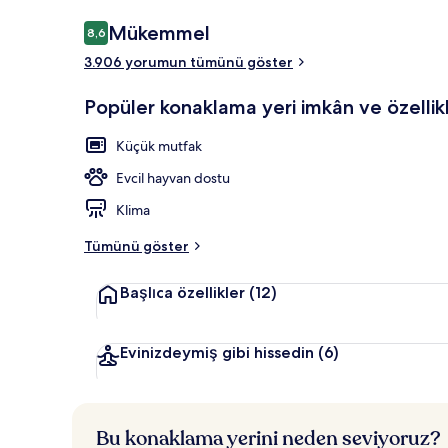
Yorumlar
Mükemmel
8,6
8,6/10
3.906 yorumun tümünü göster
Dış mekân
Popüler konaklama yeri imkân ve özellikl
Küçük mutfak
Evcil hayvan dostu
Klima
Tümünü göster
Başlıca özellikler
(12)
Evinizdeymiş gibi hissedin
(6)
Bu konaklama yerini neden seviyoruz?