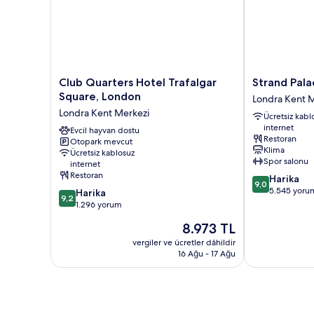
Club
Strand
Club Quarters Hotel Trafalgar
Strand Pala
Quarters
Palace
Square, London
Londra Kent 
Hotel
Hotel
Londra Kent Merkezi
Ücretsiz kabl
Trafalgar
Londra
internet
Square,
Evcil hayvan dostu
Kent
Restoran
Otopark mevcut
London
Merkezi
Klima
Ücretsiz kablosuz
Londra
Spor salonu
internet
Kent
Restoran
10
Harika
Merkezi
9,0
üzerinden
5.545 yoru
10
Harika
9,2
9.0,
üzerinden
1.296 yorum
Harika,
9.2,
Güncel
8.973 TL
5.545
Harika,
fiyat:
yorum
1.296
vergiler ve ücretler dâhildir
8.973 TL
16 Ağu - 17 Ağu
yorum