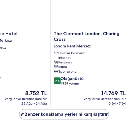
The
ce Hotel
The Clermont London, Charing
Clermont
Cross
Merkezi
London,
Londra Kent Merkezi
osuz
Charing
Cross
Ücretsiz kablosuz
internet
Londra
Restoran
Kent
Klima
Merkezi
Spor salonu
m
10
Olağanüstü
9,4
üzerinden
1.939 yorum
9.4,
Güncel
Güncel
8.752 TL
14.769 TL
Olağanüstü,
fiyat:
fiyat:
1.939
vergiler ve ücretler dâhildir
vergiler ve ücretler dâhildir
8.752 TL
14.769 TL
23 Ağu - 24 Ağu
6 Eyl - 7 Eyl
yorum
Benzer konaklama yerlerini karşılaştırın