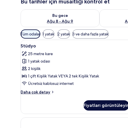
Bu tarihler için müsaitliği kontrol et
Bu gece için müsaitliği kontrol et Ağu 8 - Ağu 9
Yarın için müs
Bu gece
Ağu 8 - Ağu 9
A
Odalar
Tüm odalar
1 yatak
2 yatak
3 ve daha fazla yatak
için
Stüdyo
Stüdyo | Mısır pamuklu çarşaf t
mevcut
5
Stüdyo
için
filtreler
25 metre kare
tüm
1 yatak odası
fotoğrafları
görün
2 kişilik
1 çift Kişilik Yatak VEYA 2 tek Kişilik Yatak
Ücretsiz kablosuz internet
Stüdyo
Daha çok detay
hakkında
daha
Fiyatları görüntüleyi
fazla
detay