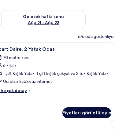
t Ağu 14 - Ağu 16
Önümüzdeki hafta sonu için müsaitliği kontrol et Ağu 21 - Ağ
Gelecek hafta sonu
Ağu 21 - Ağu 23
6/6 oda gösteriliyor
klu çarşaf takımı, kaliteli yatak takımı, odada kasa, masa
part
Apart Daire, 2 Yatak Odası | Mısır pamuklu çarş
5
art Daire, 2 Yatak Odası
aire,
70 metre kare
6 kişilik
atak
dası
1 çift Kişilik Yatak, 1 çift kişilik çekyat ve 2 tek Kişilik Yatak
in
Ücretsiz kablosuz internet
üm
art
ha çok detay
otoğrafları
ire,
örün
tak
ası
Fiyatları görüntüleyin
kkında
ha
atak takımı, odada kasa, masa
zla
tay