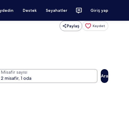
aydedin
Destek
Seyahatler
Giriş yap
Paylaş
Kaydet
Misafir sayısı
Ara