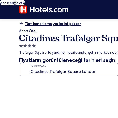
Ana içeriğe atla
Tüm konaklama yerlerini göster
Apart Otel
Citadines Trafalgar Sq
4.0
yıldızlı
Trafalgar Square ile yürüme mesafesinde, şehir merkezinde 
konaklama
Fiyatların görüntüleneceği tarihleri seçin
yeri
Nereye?
Citadines
Trafalgar
Square
London
için