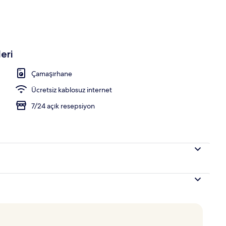
eri
Çamaşırhane
Ücretsiz kablosuz internet
7/24 açık resepsiyon