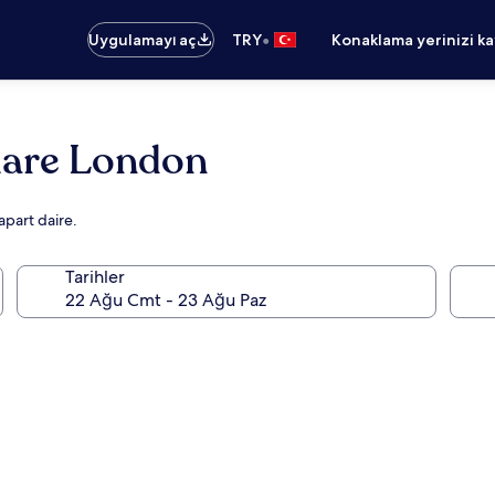
•
Uygulamayı aç
TRY
Konaklama yerinizi k
uare London
apart daire.
Tarihler