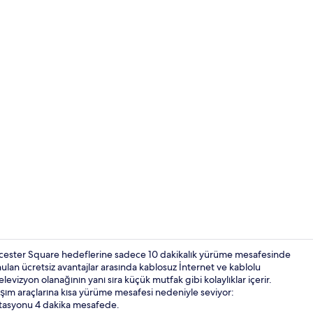
Her gün ücret
eicester Square hedeflerine sadece 10 dakikalık yürüme mesafesinde
nulan ücretsiz avantajlar arasında kablosuz İnternet ve kablolu
levizyon olanağının yanı sıra küçük mutfak gibi kolaylıklar içerir.
Resepsiyon
laşım araçlarına kısa yürüme mesafesi nedeniyle seviyor:
tasyonu 4 dakika mesafede.