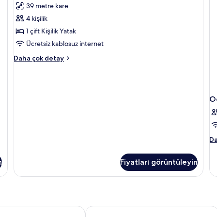
39 metre kare
apartment
4 kişilik
için
tüm
1 çift Kişilik Yatak
fotoğrafları
Ücretsiz kablosuz internet
görün
1-
Daha çok detay
bedroom
apartment
hakkında
daha
O
fazla
detay
O
Da
ha
da
n
Fiyatları görüntüleyin
fa
de
 Hotel
The Clermont London, Charing Cross