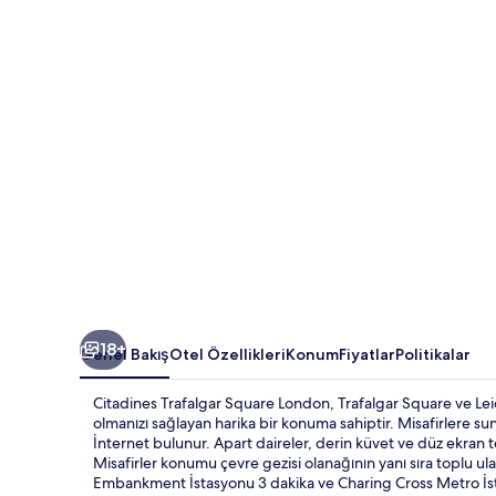
fotoğraf
galerisi
18+
Genel Bakış
Otel Özellikleri
Konum
Fiyatlar
Politikalar
Citadines Trafalgar Square London, Trafalgar Square ve L
olmanızı sağlayan harika bir konuma sahiptir. Misafirlere su
İnternet bulunur. Apart daireler, derin küvet ve düz ekran te
Misafirler konumu çevre gezisi olanağının yanı sıra toplu u
Embankment İstasyonu 3 dakika ve Charing Cross Metro İs