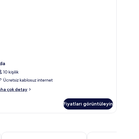
da
10 kişilik
Ücretsiz kablosuz internet
da
ha çok detay
kkında
ha
Fiyatları görüntüleyin
zla
tay
Zedwell Piccadilly Circus
Marlin Waterloo