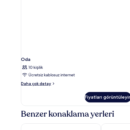
Oda
10 kişilik
Ücretsiz kablosuz internet
Oda
Daha çok detay
hakkında
daha
Fiyatları görüntüleyi
fazla
detay
Benzer konaklama yerleri
Club Quarters Hotel Trafalgar Square, London
Strand Palace