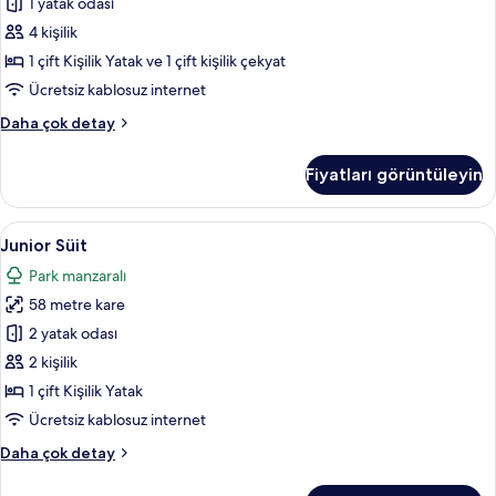
fotoğrafları
1 yatak odası
görün
4 kişilik
1 çift Kişilik Yatak ve 1 çift kişilik çekyat
Ücretsiz kablosuz internet
Family
Daha çok detay
Dubleks
hakkında
Fiyatları görüntüleyin
daha
fazla
detay
Junior
Junior Süit | Kaliteli yatak takımı, min
4
Junior Süit
Süit
Park manzaralı
için
58 metre kare
tüm
fotoğrafları
2 yatak odası
görün
2 kişilik
1 çift Kişilik Yatak
Ücretsiz kablosuz internet
Junior
Daha çok detay
Süit
hakkında