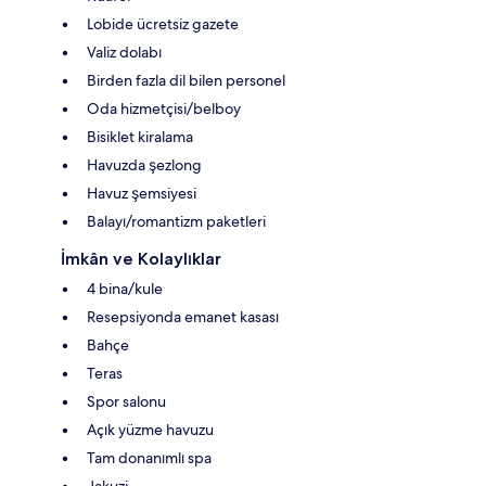
Lobide ücretsiz gazete
Valiz dolabı
Birden fazla dil bilen personel
Oda hizmetçisi/belboy
Bisiklet kiralama
Havuzda şezlong
Havuz şemsiyesi
Balayı/romantizm paketleri
İmkân ve Kolaylıklar
4 bina/kule
Resepsiyonda emanet kasası
Bahçe
Teras
Spor salonu
Açık yüzme havuzu
Tam donanımlı spa
Jakuzi