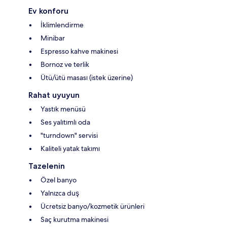
Ev konforu
İklimlendirme
Minibar
Espresso kahve makinesi
Bornoz ve terlik
Ütü/ütü masası (istek üzerine)
Rahat uyuyun
Yastık menüsü
Ses yalıtımlı oda
"turndown" servisi
Kaliteli yatak takımı
Tazelenin
Özel banyo
Yalnızca duş
Ücretsiz banyo/kozmetik ürünleri
Saç kurutma makinesi