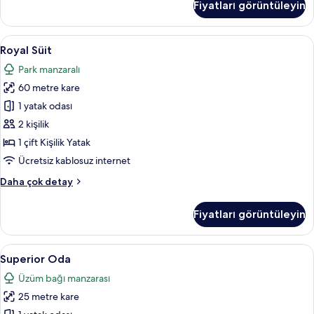
Fiyatları görüntüleyin
daha
fazla
detay
Royal
Royal Süit | Kaliteli yatak takımı, mini
4
Royal Süit
Süit
Park manzaralı
için
60 metre kare
tüm
fotoğrafları
1 yatak odası
görün
2 kişilik
1 çift Kişilik Yatak
Ücretsiz kablosuz internet
Royal
Daha çok detay
Süit
hakkında
Fiyatları görüntüleyin
daha
fazla
detay
Superior
Superior Oda | Kaliteli yatak takımı, m
2
Superior Oda
Oda
Üzüm bağı manzarası
için
25 metre kare
tüm