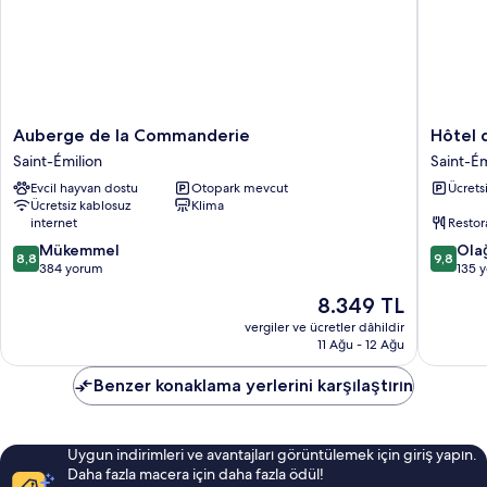
Auberge
Hôtel
Auberge de la Commanderie
Hôtel 
de
de
Saint-Émilion
Saint-Ém
la
Pavie
Evcil hayvan dostu
Otopark mevcut
Ücrets
Commanderie
Saint-
Ücretsiz kablosuz
Klima
Saint-
Émilion
internet
Restor
Émilion
10
10
Mükemmel
Ola
8,8
9,8
üzerinden
üzerind
384 yorum
135 
8.8,
9.8,
Güncel
8.349 TL
Mükemmel,
Olağanü
fiyat:
384
135
vergiler ve ücretler dâhildir
8.349 TL
11 Ağu - 12 Ağu
yorum
yorum
Benzer konaklama yerlerini karşılaştırın
Uygun indirimleri ve avantajları görüntülemek için giriş yapın.
Daha fazla macera için daha fazla ödül!