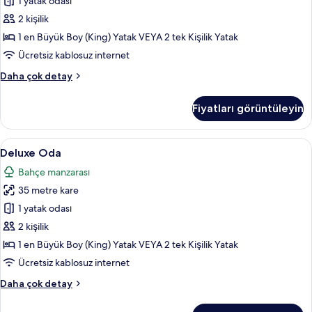
fotoğrafları
1 yatak odası
görün
2 kişilik
1 en Büyük Boy (King) Yatak VEYA 2 tek Kişilik Yatak
Ücretsiz kablosuz internet
Superior
Daha çok detay
Oda
hakkında
Fiyatları görüntüleyin
daha
fazla
detay
Deluxe
Deluxe Oda | Kaliteli yatak takımı, mi
2
Deluxe Oda
Oda
Bahçe manzarası
için
35 metre kare
tüm
fotoğrafları
1 yatak odası
görün
2 kişilik
1 en Büyük Boy (King) Yatak VEYA 2 tek Kişilik Yatak
Ücretsiz kablosuz internet
Deluxe
Daha çok detay
Oda
hakkında