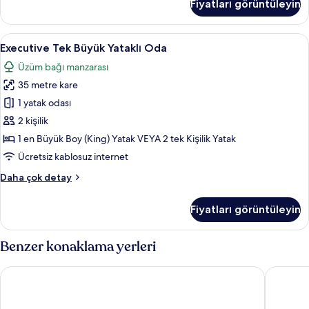
Fiyatları görüntüleyin
daha
fazla
detay
Executive
Executive Tek Büyük Yataklı Oda | Üz
2
Executive Tek Büyük Yataklı Oda
Tek
Üzüm bağı manzarası
Büyük
35 metre kare
Yataklı
Oda
1 yatak odası
için
2 kişilik
tüm
1 en Büyük Boy (King) Yatak VEYA 2 tek Kişilik Yatak
fotoğrafları
Ücretsiz kablosuz internet
görün
Executive
Daha çok detay
Tek
Büyük
Fiyatları görüntüleyin
Yataklı
Oda
hakkında
Benzer konaklama yerleri
daha
fazla
Auberge de la Commanderie
Hôtel de
detay