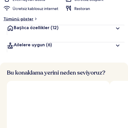
r
Ücretsiz kablosuz internet
Restoran
d
e
Tümünü göster
n
Başlıca özellikler
(12)
e
n
Ailelere uygun
(6)
y
ü
k
s
e
k
Bu konaklama yerini neden seviyoruz?
p
u
a
n
a
l
a
n