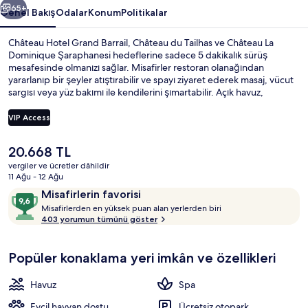
65+
Genel Bakış
Odalar
Konum
Politikalar
Château Hotel Grand Barrail, Château du Tailhas ve Château La
Dominique Şaraphanesi hedeflerine sadece 5 dakikalık sürüş
mesafesinde olmanızı sağlar. Misafirler restoran olanağından
yararlanıp bir şeyler atıştırabilir ve spayı ziyaret ederek masaj, vücut
sargısı veya yüz bakımı ile kendilerini şımartabilir. Açık havuz,
bar/dinlenme salonu ve spor salonu; bu lüks otel dâhilindeki diğer
öne çıkan özellikler arasındadır. Misafirler yardıma hazır personel ve
VIP Access
konaklama yerinin genel durumu ile ilgili harika yorumlarda
bulunuyor.
Şu
20.668 TL
Ücretsiz valesiz otopark
anki
vergiler ve ücretler dâhildir
fiyat
11 Ağu - 12 Ağu
20.668 TL
Yorumlar
10
Misafirlerin favorisi
M
üzerinden
Misafirlerden en yüksek puan alan yerlerden biri
i
403 yorumun tümünü göster
9,6,
s
Misafirlerin
a
favorisi
Popüler konaklama yeri imkân ve özellikleri
f
i
r
Havuz
Spa
l
e
Evcil hayvan dostu
Ücretsiz otopark