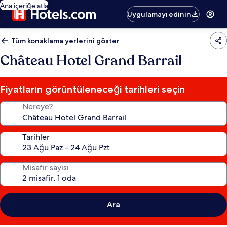
Ana içeriğe atla
Uygulamayı edinin
Tüm konaklama yerlerini göster
Château Hotel Grand Barrail
Fiyatların görüntüleneceği tarihleri seçin
Nereye?
Tarihler
Misafir sayısı
Ara