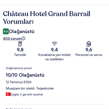
Château Hotel Grand Barrail
Yorumlar
Yorumları
Olağanüstü
9,6
403 yorum
9,8
9,4
9,6
Temizlik
Konaklama yeri imkân
Personel ve servis
ve özellikleri
Yorumlar
Doğrulanmış yorum
10/10 Olağanüstü
12 Temmuz 2026
Muazzam bir oteldi. Teşekkürler
Çaglar, 2 gecelik seyahat