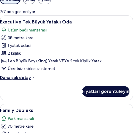
için
mevcut
7/7 oda gösteriliyor
filtreler
Executive
Executive Tek Büyük Yataklı Oda | Kona
2
Executive Tek Büyük Yataklı Oda
Tek
Üzüm bağı manzarası
Büyük
35 metre kare
Yataklı
Oda
1 yatak odası
için
2 kişilik
tüm
1 en Büyük Boy (King) Yatak VEYA 2 tek Kişilik Yatak
fotoğrafları
Ücretsiz kablosuz internet
görün
Executive
Daha çok detay
Tek
Büyük
Fiyatları görüntüleyin
Yataklı
Oda
hakkında
Family
Family Dubleks | Kaliteli yatak takımı,
4
daha
Family Dubleks
Dubleks
fazla
Park manzaralı
detay
için
70 metre kare
tüm