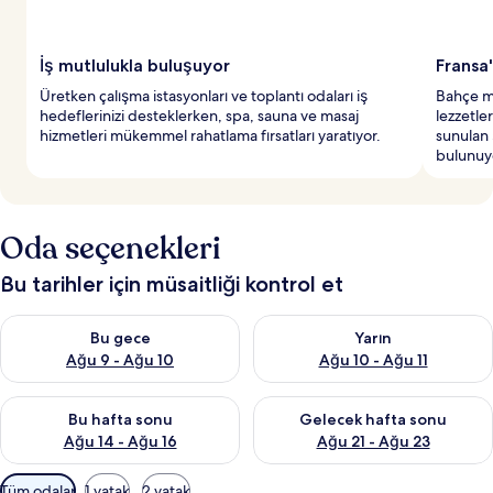
y
e
r
İş mutlulukla buluşuyor
Fransa'
l
Üretken çalışma istasyonları ve toplantı odaları iş
Bahçe ma
e
hedeflerinizi desteklerken, spa, sauna ve masaj
lezzetler
r
hizmetleri mükemmel rahatlama fırsatları yaratıyor.
sunulan
d
bulunuy
e
n
b
i
Oda seçenekleri
r
i
Bu tarihler için müsaitliği kontrol et
Bu gece için müsaitliği kontrol et Ağu 9 - Ağu 10
Yarın için müsaitliği kontrol et
Bu gece
Yarın
Ağu 9 - Ağu 10
Ağu 10 - Ağu 11
Bu hafta sonu için müsaitliği kontrol et Ağu 14 - Ağu 16
Önümüzdeki hafta sonu için mü
Bu hafta sonu
Gelecek hafta sonu
Ağu 14 - Ağu 16
Ağu 21 - Ağu 23
Odalar
Tüm odalar
1 yatak
2 yatak