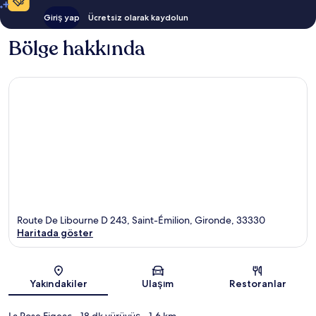
Giriş yap
Ücretsiz olarak kaydolun
Bölge hakkında
Route De Libourne D 243, Saint-Émilion, Gironde, 33330
Haritada göster
Harita
Yakındakiler
Ulaşım
Restoranlar
La Rose Figeac
- 18 dk yürüyüş
- 1.6 km