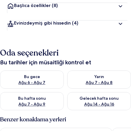
Başlıca özellikler
(8)
Evinizdeymiş gibi hissedin
(4)
Oda seçenekleri
Bu tarihler için müsaitliği kontrol et
Bu gece için müsaitliği kontrol et Ağu 6 - Ağu 7
Yarın için müsaitliği kontrol e
Bu gece
Yarın
Ağu 6 - Ağu 7
Ağu 7 - Ağu 8
Bu hafta sonu için müsaitliği kontrol et Ağu 7 - Ağu 9
Önümüzdeki hafta sonu için müs
Bu hafta sonu
Gelecek hafta sonu
Ağu 7 - Ağu 9
Ağu 14 - Ağu 16
Benzer konaklama yerleri
Ramada Encore by Wyndham Gimpo Han River Hotel
Inter Cit