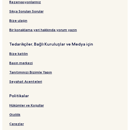
Rezervasyonlarınız
t
n
ğ
a
B
t
l
ğ
Sıkça Sorulan Sorular
a
ı
a
l
ğ
n
a
Bize ulaşın
l
t
n
a
ı
t
Bir konaklama yeri hakkında yorum yazın
n
ı
t
Tedarikçiler, Bağlı Kuruluşlar ve Medya için
ı
Bize katılın
Basın merkezi
Tanıtımınızı Bizimle Yapın
Seyahat Acenteleri
Politikalar
Hükümler ve Koşullar
Gizlilik
Çerezler