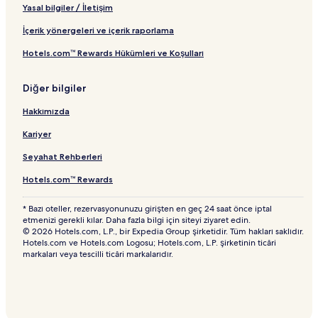
Yasal bilgiler / İletişim
İçerik yönergeleri ve içerik raporlama
Hotels.com™ Rewards Hükümleri ve Koşulları
Diğer bilgiler
Hakkımızda
Kariyer
Seyahat Rehberleri
Hotels.com™ Rewards
* Bazı oteller, rezervasyonunuzu girişten en geç 24 saat önce iptal
etmenizi gerekli kılar. Daha fazla bilgi için siteyi ziyaret edin.
© 2026 Hotels.com, L.P., bir Expedia Group şirketidir. Tüm hakları saklıdır.
Hotels.com ve Hotels.com Logosu; Hotels.com, L.P. şirketinin ticâri
markaları veya tescilli ticâri markalarıdır.