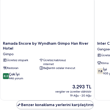
Ramada
Inter
Ramada Encore by Wyndham Gimpo Han River
Inter C
Encore
City
Hotel
Gangse
by
Seoul
Gimpo
Ücrets
Wyndham
Gangse
Gimpo
Ücretsiz otopark
Ücretsiz kablosuz
gu
Klima
internet
Han
Restoran
Bağlantılı odalar mevcut
10
River
İyi
7,8
üzerind
Hotel
935 
10
Çok İyi
8,0
7.8,
Gimpo
üzerinden
446 yorum
İyi,
8.0,
Güncel
3.293 TL
935
Çok
fiyat:
yorum
İyi,
vergiler ve ücretler dâhildir
3.293 TL
19 Ağu - 20 Ağu
446
yorum
Benzer konaklama yerlerini karşılaştırın