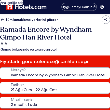
Ana içeriğe atla
Uygulamayı edinin
Tüm konaklama yerlerini göster
Ramada Encore by Wyndham
Gimpo Han River Hotel
2.0
yıldızlı
Gimpo bölgesinde restoran olan otel.
konaklama
yeri
Fiyatların görüntüleneceği tarihleri seçin
Nereye?
Tarihler
Misafir sayısı