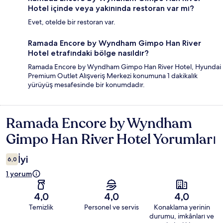
Hotel içinde veya yakınında restoran var mı?
Evet, otelde bir restoran var.
Ramada Encore by Wyndham Gimpo Han River
Hotel etrafındaki bölge nasıldır?
Ramada Encore by Wyndham Gimpo Han River Hotel, Hyundai
Premium Outlet Alışveriş Merkezi konumuna 1 dakikalık
yürüyüş mesafesinde bir konumdadır.
Ramada Encore by Wyndham
Yorumlar
Gimpo Han River Hotel Yorumları
İyi
6,0
1 yorum
4,0
4,0
4,0
Temizlik
Personel ve servis
Konaklama yerinin
durumu, imkânları ve