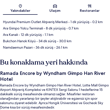
Harita
Yakındakiler
Ulaşım
Restoranlar
Hyundai Premium Outlet Alışveriş Merkezi
- 1 dk yürüyüş
- 0.2 km
Ara Gimpo Yolcu Terminali
- 8 dk yürüyüş
- 0.7 km
Ara Kanalı
- 12 dk yürüyüş
- 1.1 km
Bukchon Hanok Köyü
- 34 dk sürüş
- 30.0 km
Namdaemun Pazarı
- 36 dk sürüş
- 26.1 km
Bu konaklama yeri hakkında
Ramada Encore by Wyndham Gimpo Han River
Hotel
Ramada Encore by Wyndham Gimpo Han River Hotel, Lotte Mall Gimpo
Airport Alışveriş Kompleksi ve KINTEX Sergi Salonu 1 hedeflerine 15
dakikalık sürüş mesafesinde olmanızı sağlar. Misafirler restoran
olanağından yararlanıp bir şeyler atıştırabilir ve egzersiz için spor
salonunu ziyaret edebilir. Ayrıca Hongik Üniversitesi ve Gocheok Sky
Dome kısa bir sürüş mesafesindedir.