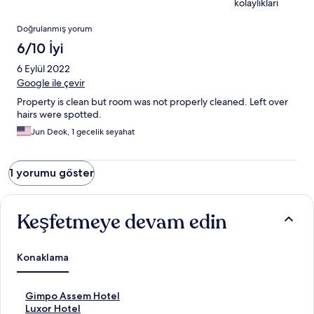
kolaylıkları
Yorumlar
Doğrulanmış yorum
6/10 İyi
6 Eylül 2022
Google ile çevir
Property is clean but room was not properly cleaned. Left over
hairs were spotted.
Jun Deok, 1 gecelik seyahat
1 yorumu göster
Keşfetmeye devam edin
Konaklama
G
Gimpo Assem Hotel
i
L
Luxor Hotel