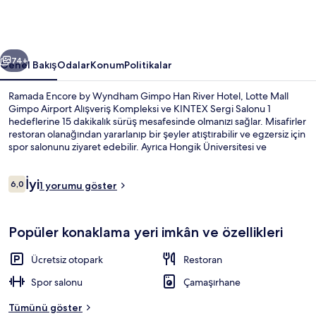
Han
River
Hotel
ceki
Sonraki
için
74+
Genel Bakış
Odalar
Konum
Politikalar
fotoğraf
Ramada Encore by Wyndham Gimpo Han River Hotel, Lotte Mall
galerisi
Gimpo Airport Alışveriş Kompleksi ve KINTEX Sergi Salonu 1
hedeflerine 15 dakikalık sürüş mesafesinde olmanızı sağlar. Misafirler
restoran olanağından yararlanıp bir şeyler atıştırabilir ve egzersiz için
spor salonunu ziyaret edebilir. Ayrıca Hongik Üniversitesi ve
Gocheok Sky Dome kısa bir sürüş mesafesindedir.
Yorumlar
İyi
6,0
1 yorumu göster
6,0/10
Lobi
Popüler konaklama yeri imkân ve özellikleri
Ücretsiz otopark
Restoran
Spor salonu
Çamaşırhane
Tümünü göster