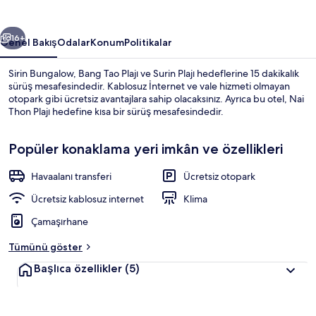
ceki
Sonraki
16+
Genel Bakış
Odalar
Konum
Politikalar
Sirin Bungalow, Bang Tao Plajı ve Surin Plajı hedeflerine 15 dakikalık
sürüş mesafesindedir. Kablosuz İnternet ve vale hizmeti olmayan
otopark gibi ücretsiz avantajlara sahip olacaksınız. Ayrıca bu otel, Nai
Thon Plajı hedefine kısa bir sürüş mesafesindedir.
Popüler konaklama yeri imkân ve özellikleri
Havaalanı transferi
Ücretsiz otopark
Dış mekân detayı
Ücretsiz kablosuz internet
Klima
Çamaşırhane
Tümünü göster
Başlıca özellikler
(5)