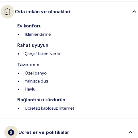
Oda imkân ve olanakları
Ev konforu
İklimlendirme
Rahat uyuyun
Çarşaf takımı verilir
Tazelenin
Özel banyo
Yalnızca duş
Havlu
Bağlantınızı sürdürün
Ücretsiz kablosuz İnternet
Ücretler ve politikalar