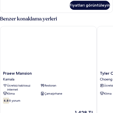
hakkında
Fiyatları görüntüleyin
daha
fazla
detay
Benzer konaklama yerleri
Praew Mansion
Tyler Ch
Praew
Tyler
Praew Mansion
Tyler 
Mansion
Cherngt
Kamala
Choeng 
Kamala
Choeng
Ücretsiz kablosuz
Restoran
Ücrets
Thale
internet
Klima
Çamaşırhane
Klima
10
4,8
8 yorum
üzerinden
4.8,
Güncel
1.428 TL