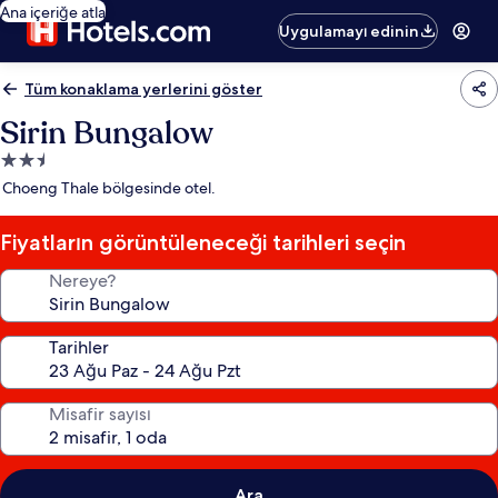
Ana içeriğe atla
Uygulamayı edinin
Tüm konaklama yerlerini göster
Sirin Bungalow
2.5
yıldızlı
Choeng Thale bölgesinde otel.
konaklama
yeri
Fiyatların görüntüleneceği tarihleri seçin
Nereye?
Tarihler
Misafir sayısı
Ara