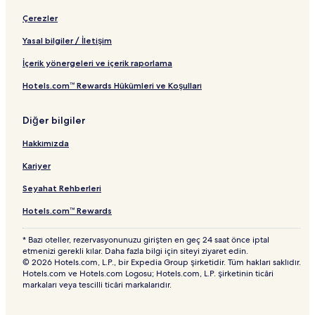
Çerezler
Yasal bilgiler / İletişim
İçerik yönergeleri ve içerik raporlama
Hotels.com™ Rewards Hükümleri ve Koşulları
Diğer bilgiler
Hakkımızda
Kariyer
Seyahat Rehberleri
Hotels.com™ Rewards
* Bazı oteller, rezervasyonunuzu girişten en geç 24 saat önce iptal
etmenizi gerekli kılar. Daha fazla bilgi için siteyi ziyaret edin.
© 2026 Hotels.com, L.P., bir Expedia Group şirketidir. Tüm hakları saklıdır.
Hotels.com ve Hotels.com Logosu; Hotels.com, L.P. şirketinin ticâri
markaları veya tescilli ticâri markalarıdır.