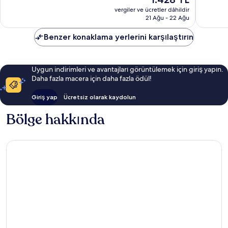
8
fiyat:
yorum
vergiler ve ücretler dâhildir
1.428 TL
21 Ağu - 22 Ağu
Benzer konaklama yerlerini karşılaştırın
Uygun indirimleri ve avantajları görüntülemek için giriş yapın.
Daha fazla macera için daha fazla ödül!
Giriş yap
Ücretsiz olarak kaydolun
Bölge hakkında