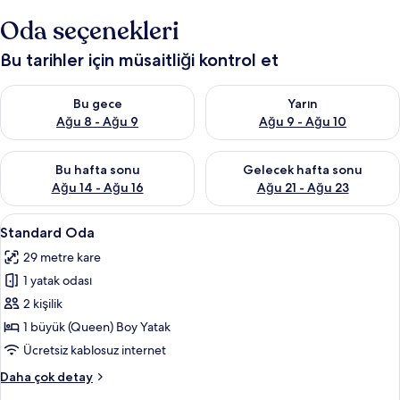
Oda seçenekleri
Bu tarihler için müsaitliği kontrol et
Bu gece için müsaitliği kontrol et Ağu 8 - Ağu 9
Yarın için müsaitliği kontrol e
Bu gece
Yarın
Ağu 8 - Ağu 9
Ağu 9 - Ağu 10
Bu hafta sonu için müsaitliği kontrol et Ağu 14 - Ağu 16
Önümüzdeki hafta sonu için mü
Bu hafta sonu
Gelecek hafta sonu
Ağu 14 - Ağu 16
Ağu 21 - Ağu 23
Standard
Standard Oda | Ücretsiz kablosuz İnter
7
Standard Oda
Oda
29 metre kare
için
1 yatak odası
tüm
fotoğrafları
2 kişilik
görün
1 büyük (Queen) Boy Yatak
Ücretsiz kablosuz internet
Standard
Daha çok detay
Oda