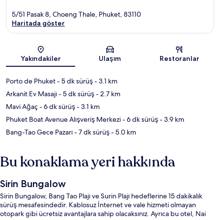
5/51 Pasak 8, Choeng Thale, Phuket, 83110
Haritada göster
Harita
Yakındakiler
Ulaşım
Restoranlar
Porto de Phuket
- 5 dk sürüş
- 3.1 km
Arkanit Ev Masajı
- 5 dk sürüş
- 2.7 km
Mavi Ağaç
- 6 dk sürüş
- 3.1 km
Phuket Boat Avenue Alışveriş Merkezi
- 6 dk sürüş
- 3.9 km
Bang-Tao Gece Pazarı
- 7 dk sürüş
- 5.0 km
Bu konaklama yeri hakkında
Sirin Bungalow
Sirin Bungalow, Bang Tao Plajı ve Surin Plajı hedeflerine 15 dakikalık
sürüş mesafesindedir. Kablosuz İnternet ve vale hizmeti olmayan
otopark gibi ücretsiz avantajlara sahip olacaksınız. Ayrıca bu otel, Nai