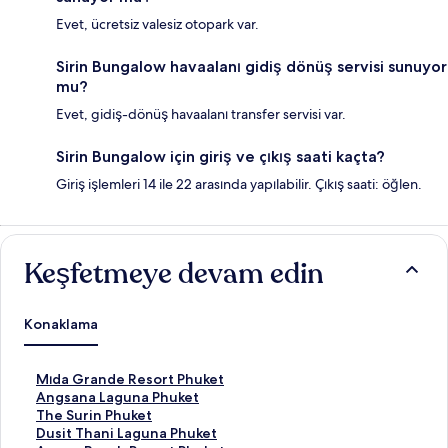
Evet, ücretsiz valesiz otopark var.
Sirin Bungalow havaalanı gidiş dönüş servisi sunuyor
mu?
Evet, gidiş-dönüş havaalanı transfer servisi var.
Sirin Bungalow için giriş ve çıkış saati kaçta?
Giriş işlemleri 14 ile 22 arasında yapılabilir. Çıkış saati: öğlen.
Keşfetmeye devam edin
Konaklama
M
Mıda Grande Resort Phuket
ı
A
Angsana Laguna Phuket
d
n
T
The Surin Phuket
a
g
h
D
Dusit Thani Laguna Phuket