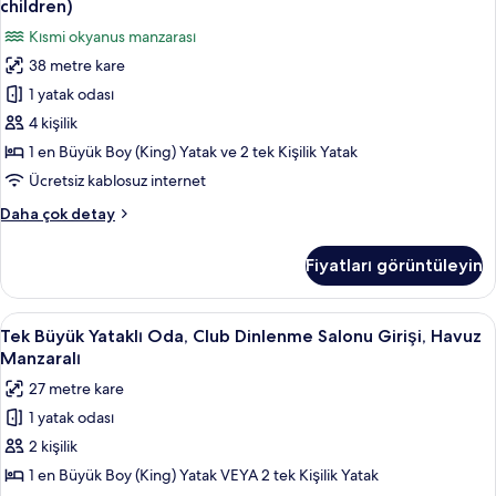
children)
hakkında
Teras,
Kısmi okyanus manzarası
daha
Kısmi
fazla
38 metre kare
Deniz
detay
1 yatak odası
Manzarası
(2
4 kişilik
Adults
1 en Büyük Boy (King) Yatak ve 2 tek Kişilik Yatak
+
Ücretsiz kablosuz internet
2
Family
Daha çok detay
children)
Oda,
için
Teras,
Fiyatları görüntüleyin
Kısmi
tüm
Deniz
fotoğrafları
Manzarası
Tek
Tek Büyük Yataklı Oda, Club Dinlenme 
görün
4
(2
Tek Büyük Yataklı Oda, Club Dinlenme Salonu Girişi, Havuz
Büyük
Adults
Manzaralı
+
Yataklı
27 metre kare
2
Oda,
children)
1 yatak odası
Club
hakkında
2 kişilik
Dinlenme
daha
fazla
Salonu
1 en Büyük Boy (King) Yatak VEYA 2 tek Kişilik Yatak
detay