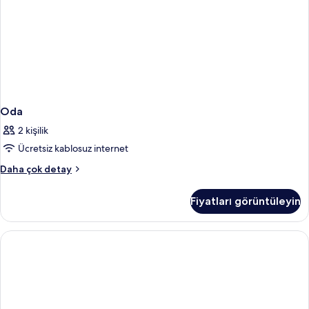
fazla
detay
Oda
2 kişilik
Ücretsiz kablosuz internet
Oda
Daha çok detay
hakkında
daha
Fiyatları görüntüleyin
fazla
detay