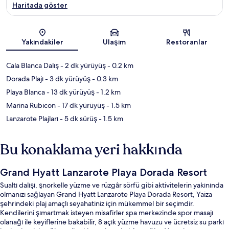
Haritada göster
Harita
Yakındakiler
Ulaşım
Restoranlar
Cala Blanca Dalış
- 2 dk yürüyüş
- 0.2 km
Dorada Plajı
- 3 dk yürüyüş
- 0.3 km
Playa Blanca
- 13 dk yürüyüş
- 1.2 km
Marina Rubicon
- 17 dk yürüyüş
- 1.5 km
Lanzarote Plajları
- 5 dk sürüş
- 1.5 km
Bu konaklama yeri hakkında
Grand Hyatt Lanzarote Playa Dorada Resort
Sualtı dalışı, şnorkelle yüzme ve rüzgâr sörfü gibi aktivitelerin yakınında
olmanızı sağlayan Grand Hyatt Lanzarote Playa Dorada Resort, Yaiza
şehrindeki plaj amaçlı seyahatiniz için mükemmel bir seçimdir.
Kendilerini şımartmak isteyen misafirler spa merkezinde spor masajı
olanağı ile keyiflerine bakabilir, 8 açık yüzme havuzu ve ücretsiz su parkı