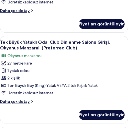
Girişi,
Ücretsiz kablosuz internet
Havuz
Tek
Daha çok detay
Manzaralı
Büyük
için
Yataklı
Fiyatları görüntüleyin
Oda,
tüm
Club
fotoğrafları
Dinlenme
Tek
Tek Büyük Yataklı Oda, Club Dinlenme 
görün
4
Salonu
Tek Büyük Yataklı Oda, Club Dinlenme Salonu Girişi,
Büyük
Girişi,
Okyanus Manzaralı (Preferred Club)
Havuz
Yataklı
Okyanus manzarası
Manzaralı
Oda,
hakkında
27 metre kare
Club
daha
1 yatak odası
Dinlenme
fazla
detay
Salonu
2 kişilik
Girişi,
1 en Büyük Boy (King) Yatak VEYA 2 tek Kişilik Yatak
Okyanus
Ücretsiz kablosuz internet
Manzaralı
Tek
Daha çok detay
(Preferred
Büyük
Club)
Yataklı
Fiyatları görüntüleyin
Oda,
için
Club
tüm
Dinlenme