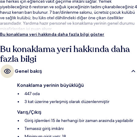
ise herkes için eğlenceli vakit geçirme imkânı sağlar. Yemek
yiyebileceğiniz 6 restoran ve soğuk içeceğinizin tadını çıkarabileceğiniz 4
havuz kenarı barı bulunur. 7 bar/dinlenme salonu, ücretsiz çocuk kulübü
ve sağlık kulübü; bu lüks otel dâhilindeki diğer öne çıkan özellikler
arasındadır. Yardıma hazır personel ve konaklama yerinin genel durumu
misafirlerden iyi puan alıyor.
Bu konaklama yeri hakkında daha fazla bilgi göster
Bu konaklama yeri hakkında daha
fazla bilgi
Genel bakış
Konaklama yerinin büyüklüğü
447 oda
3 kat üzerine yerleşmiş olarak düzenlenmiştir
Varış/Çıkış
Giriş işlemleri 15 ile herhangi bir zaman arasında yapılabilir
Temassız giriş imkânı
Minimum giriş yaşı: 18