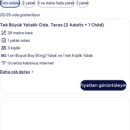
Odalar
Tüm odalar
2 yatak
3 ve daha fazla yatak
1 yatak
için
mevcut
25/25 oda gösteriliyor
filtreler
Tek
Minibar, odada kasa, masa, güneşlik/
4
Tek Büyük Yataklı Oda, Teras (2 Adults + 1 Child)
Büyük
28 metre kare
Yataklı
1 yatak odası
Oda,
Teras
3 kişilik
(2
1 en Büyük Boy (King) Yatak ve 1 tek Kişilik Yatak
Adults
Ücretsiz kablosuz internet
+
Tek
Daha çok detay
1
Büyük
Child)
Yataklı
Fiyatları görüntüleyin
Oda,
için
Teras
tüm
(2
fotoğrafları
Adults
görün
+
1
Child)
hakkında
daha