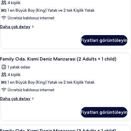
fazla
4 kişilik
Adults
detay
+
1 en Büyük Boy (King) Yatak ve 2 tek Kişilik Yatak
1
Ücretsiz kablosuz internet
Child)
Family
Daha çok detay
için
Oda
tüm
(3
Fiyatları görüntüleyin
Adults
fotoğrafları
+
görün
1
Family
Minibar, odada kasa, masa, güneşlik/
4
Child)
Family Oda, Kısmi Deniz Manzarası (2 Adults + 1 child)
Oda,
hakkında
1 yatak odası
daha
Kısmi
fazla
4 kişilik
Deniz
detay
Manzarası
1 en Büyük Boy (King) Yatak ve 2 tek Kişilik Yatak
(2
Ücretsiz kablosuz internet
Adults
Family
Daha çok detay
+
Oda,
1
Kısmi
Fiyatları görüntüleyin
Deniz
child)
Manzarası
için
(2
Family
Minibar, odada kasa, masa, güneşlik/
tüm
4
Adults
Family Oda, Kısmi Deniz Manzarası (3 Adults + 1 child)