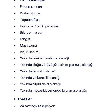
Deniz kenarında
Fitness sınıfları
Pilates sınıfları
Yoga sınıfları
Konserler/canlı gösteriler
Bilardo masası
Langırt
Masa tenisi
Plaj kullanımı
Yakında bisiklet kiralama olanağı
Yakında doğa yürüyüşü/bisiklet parkuru olanağı
Yakında binicilik olanağı
Yakında yelkencilik olanağı
Yakında tüplü dalış olanağı
Yakında motosiklet/moped kiralama olanağı
Hizmetler
24 saat açık resepsiyon