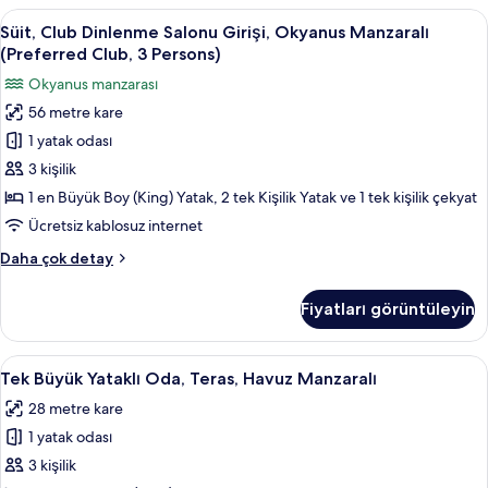
Okyanus
Süit,
Minibar, odada kasa, masa, güneşlik/
için
9
Manzaralı
Süit, Club Dinlenme Salonu Girişi, Okyanus Manzaralı
Club
tüm
(Preferred
(Preferred Club, 3 Persons)
Club,
Dinlenme
fotoğrafları
Okyanus manzarası
2
Salonu
görün
Adults
56 metre kare
Girişi,
+
1 yatak odası
Okyanus
1
Child)
Manzaralı
3 kişilik
hakkında
(Preferred
1 en Büyük Boy (King) Yatak, 2 tek Kişilik Yatak ve 1 tek kişilik çekyat
daha
Club,
fazla
Ücretsiz kablosuz internet
3
detay
Süit,
Daha çok detay
Persons)
Club
için
Dinlenme
Fiyatları görüntüleyin
Salonu
tüm
Girişi,
fotoğrafları
Okyanus
Tek
Minibar, odada kasa, masa, güneşlik/
görün
5
Manzaralı
Tek Büyük Yataklı Oda, Teras, Havuz Manzaralı
Büyük
(Preferred
28 metre kare
Club,
Yataklı
3
1 yatak odası
Oda,
Persons)
Teras,
3 kişilik
hakkında