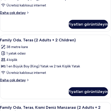
daha
Manzarası
Ücretsiz kablosuz internet
fazla
için
detay
Tek
Daha çok detay
tüm
Büyük
fotoğrafları
Yataklı
Fiyatları görüntüleyin
görün
Oda,
Teras,
Kısmi
Family
Minibar, odada kasa, masa, güneşlik/
5
Deniz
Family Oda, Teras (2 Adults + 2 Children)
Oda,
Manzarası
38 metre kare
hakkında
Teras
daha
1 yatak odası
(2
fazla
Adults
4 kişilik
detay
+
1 en Büyük Boy (King) Yatak ve 2 tek Kişilik Yatak
2
Ücretsiz kablosuz internet
Children)
Family
Daha çok detay
için
Oda,
tüm
Teras
Fiyatları görüntüleyin
(2
fotoğrafları
Adults
görün
+
Family
Minibar, odada kasa, masa, güneşlik/
4
2
Family Oda, Teras, Kısmi Deniz Manzarası (2 Adults + 2
Oda,
Children)