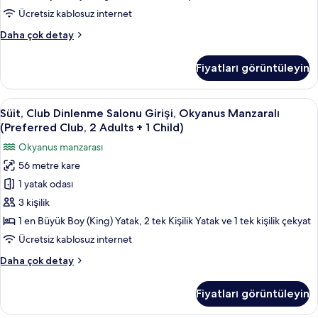
Club)
Ücretsiz kablosuz internet
için
Süit,
Daha çok detay
tüm
Club
fotoğrafları
Dinlenme
Fiyatları görüntüleyin
Salonu
görün
Girişi,
Okyanus
Süit,
Minibar, odada kasa, masa, güneşlik/
9
Manzaralı
Süit, Club Dinlenme Salonu Girişi, Okyanus Manzaralı
Club
(Preferred
(Preferred Club, 2 Adults + 1 Child)
Club)
Dinlenme
Okyanus manzarası
hakkında
Salonu
daha
56 metre kare
Girişi,
fazla
1 yatak odası
Okyanus
detay
Manzaralı
3 kişilik
(Preferred
1 en Büyük Boy (King) Yatak, 2 tek Kişilik Yatak ve 1 tek kişilik çekyat
Club,
Ücretsiz kablosuz internet
2
Süit,
Daha çok detay
Adults
Club
+
Dinlenme
Fiyatları görüntüleyin
Salonu
1
Girişi,
Child)