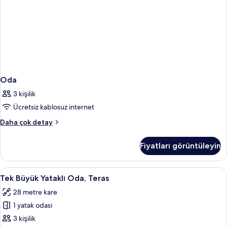
Oda
3 kişilik
Ücretsiz kablosuz internet
Oda
Daha çok detay
hakkında
daha
Fiyatları görüntüleyin
fazla
detay
Tek
Minibar, odada kasa, masa, güneşlik/
4
Tek Büyük Yataklı Oda, Teras
Büyük
28 metre kare
Yataklı
1 yatak odası
Oda,
Teras
3 kişilik