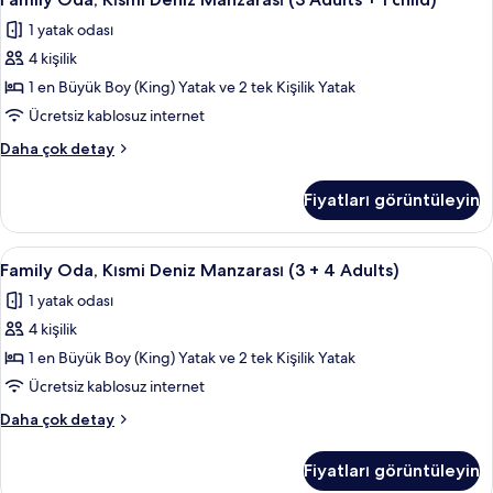
Oda,
+
fotoğrafları
1 yatak odası
1
Kısmi
görün
child)
4 kişilik
Deniz
hakkında
Manzarası
1 en Büyük Boy (King) Yatak ve 2 tek Kişilik Yatak
daha
(3
fazla
Ücretsiz kablosuz internet
detay
Adults
Family
Daha çok detay
+
Oda,
1
Kısmi
Fiyatları görüntüleyin
Deniz
child)
Manzarası
için
(3
Family
Minibar, odada kasa, masa, güneşlik/
tüm
4
Adults
Family Oda, Kısmi Deniz Manzarası (3 + 4 Adults)
Oda,
+
fotoğrafları
1 yatak odası
1
Kısmi
görün
child)
4 kişilik
Deniz
hakkında
Manzarası
1 en Büyük Boy (King) Yatak ve 2 tek Kişilik Yatak
daha
(3
fazla
Ücretsiz kablosuz internet
detay
+
Family
Daha çok detay
4
Oda,
Adults)
Kısmi
Fiyatları görüntüleyin
Deniz
için