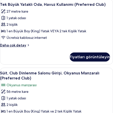
Tek
Tek Büyük Yataklı Oda, Havuz Kullanım
fotoğrafları
4
Salonu
Tek Büyük Yataklı Oda, Havuz Kullanımı (Preferred Club)
Büyük
görün
Girişi,
27 metre kare
Okyanus
Yataklı
Manzaralı
1 yatak odası
Oda,
(Preferred
Havuz
2 kişilik
Club)
Kullanımı
hakkında
1 en Büyük Boy (King) Yatak VEYA 2 tek Kişilik Yatak
daha
(Preferred
Ücretsiz kablosuz internet
fazla
Club)
detay
Tek
Daha çok detay
için
Büyük
tüm
Yataklı
Fiyatları görüntüleyin
Oda,
fotoğrafları
Havuz
görün
Kullanımı
Süit,
Minibar, odada kasa, masa, güneşlik/
12
(Preferred
Süit, Club Dinlenme Salonu Girişi, Okyanus Manzaralı
Club
Club)
(Preferred Club)
hakkında
Dinlenme
Okyanus manzarası
daha
Salonu
fazla
56 metre kare
Girişi,
detay
1 yatak odası
Okyanus
Manzaralı
2 kişilik
(Preferred
1 en Büyük Boy (King) Yatak ve 2 tek Kişilik Yatak