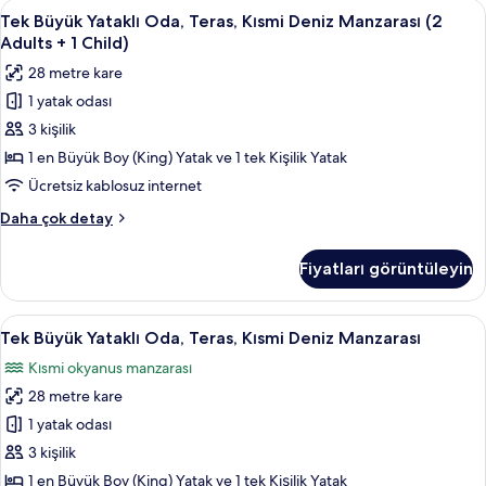
Tek
Minibar, odada kasa, masa, güneşlik/
tüm
4
Manzaralı
Tek Büyük Yataklı Oda, Teras, Kısmi Deniz Manzarası (2
Büyük
(2
fotoğrafları
Adults + 1 Child)
Adults
Yataklı
görün
28 metre kare
+
Oda,
1
1 yatak odası
Teras,
Child)
3 kişilik
Kısmi
hakkında
daha
Deniz
1 en Büyük Boy (King) Yatak ve 1 tek Kişilik Yatak
fazla
Manzarası
Ücretsiz kablosuz internet
detay
(2
Tek
Daha çok detay
Adults
Büyük
+
Yataklı
Fiyatları görüntüleyin
Oda,
1
Teras,
Child)
Kısmi
Tek
Minibar, odada kasa, masa, güneşlik/
için
4
Deniz
Tek Büyük Yataklı Oda, Teras, Kısmi Deniz Manzarası
Büyük
Manzarası
tüm
Kısmi okyanus manzarası
(2
Yataklı
fotoğrafları
Adults
28 metre kare
Oda,
görün
+
Teras,
1 yatak odası
1
Kısmi
Child)
3 kişilik
hakkında
Deniz
1 en Büyük Boy (King) Yatak ve 1 tek Kişilik Yatak