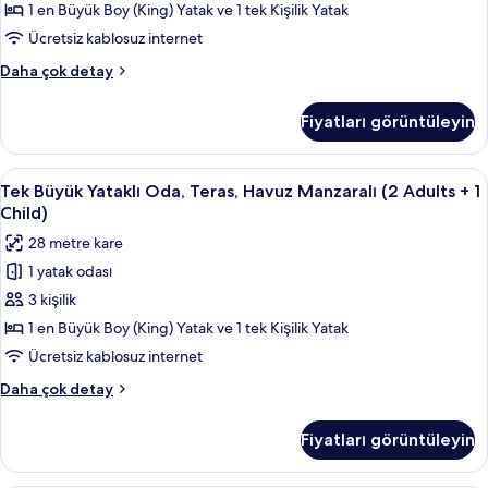
için
1 en Büyük Boy (King) Yatak ve 1 tek Kişilik Yatak
tüm
Ücretsiz kablosuz internet
fotoğrafları
Tek
Daha çok detay
görün
Büyük
Yataklı
Fiyatları görüntüleyin
Oda,
Teras
hakkında
Tek
Minibar, odada kasa, masa, güneşlik/
4
daha
Tek Büyük Yataklı Oda, Teras, Havuz Manzaralı (2 Adults + 1
Büyük
fazla
Child)
detay
Yataklı
28 metre kare
Oda,
1 yatak odası
Teras,
3 kişilik
Havuz
Manzaralı
1 en Büyük Boy (King) Yatak ve 1 tek Kişilik Yatak
(2
Ücretsiz kablosuz internet
Adults
Tek
Daha çok detay
+
Büyük
1
Yataklı
Fiyatları görüntüleyin
Oda,
Child)
Teras,
için
Havuz