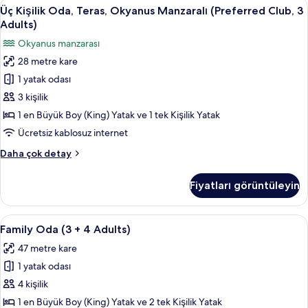
Üç
Üç Kişilik Oda, Teras, Okyanus Manzara
için
4
Girişi,
Üç Kişilik Oda, Teras, Okyanus Manzaralı (Preferred Club, 3
Kişilik
Havuz
tüm
Adults)
Manzaralı
Oda,
fotoğrafları
Okyanus manzarası
(Preferred
Teras,
görün
Club,
28 metre kare
Okyanus
3
1 yatak odası
Manzaralı
Adults)
hakkında
(Preferred
3 kişilik
daha
Club,
1 en Büyük Boy (King) Yatak ve 1 tek Kişilik Yatak
fazla
3
detay
Ücretsiz kablosuz internet
Adults)
Üç
Daha çok detay
için
Kişilik
tüm
Oda,
Fiyatları görüntüleyin
Teras,
fotoğrafları
Okyanus
görün
Manzaralı
Family
Minibar, odada kasa, masa, güneşlik/
5
(Preferred
Family Oda (3 + 4 Adults)
Oda
Club,
47 metre kare
3
(3
Adults)
1 yatak odası
+
hakkında
4
4 kişilik
daha
Adults)
fazla
1 en Büyük Boy (King) Yatak ve 2 tek Kişilik Yatak