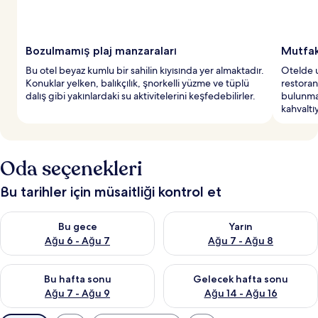
Bozulmamış plaj manzaraları
Mutfak
Bu otel beyaz kumlu bir sahilin kıyısında yer almaktadır.
Otelde u
Konuklar yelken, balıkçılık, şnorkelli yüzme ve tüplü
restoran
dalış gibi yakınlardaki su aktivitelerini keşfedebilirler.
bulunmak
kahvaltı
Oda seçenekleri
Bu tarihler için müsaitliği kontrol et
Bu gece için müsaitliği kontrol et Ağu 6 - Ağu 7
Yarın için müsaitliği kontrol e
Bu gece
Yarın
Ağu 6 - Ağu 7
Ağu 7 - Ağu 8
Bu hafta sonu için müsaitliği kontrol et Ağu 7 - Ağu 9
Önümüzdeki hafta sonu için müs
Bu hafta sonu
Gelecek hafta sonu
Ağu 7 - Ağu 9
Ağu 14 - Ağu 16