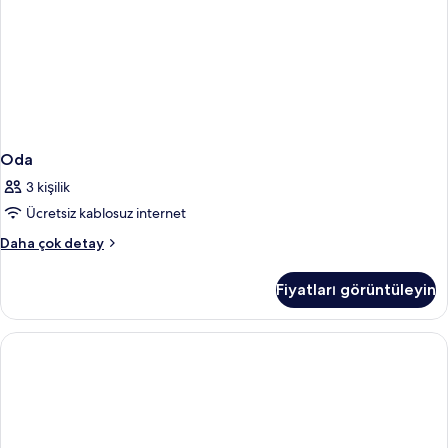
Oda
3 kişilik
Ücretsiz kablosuz internet
Oda
Daha çok detay
hakkında
daha
Fiyatları görüntüleyin
fazla
detay