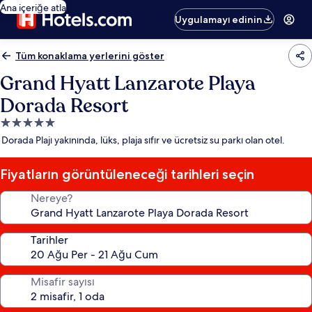
Ana içeriğe atla
Uygulamayı edinin
Tüm konaklama yerlerini göster
Grand Hyatt Lanzarote Playa
Dorada Resort
5.0
yıldızlı
Dorada Plajı yakınında, lüks, plaja sıfır ve ücretsiz su parkı olan otel.
konaklama
yeri
Fiyatların görüntüleneceği tarihleri seçin
Nereye?
Tarihler
Misafir sayısı