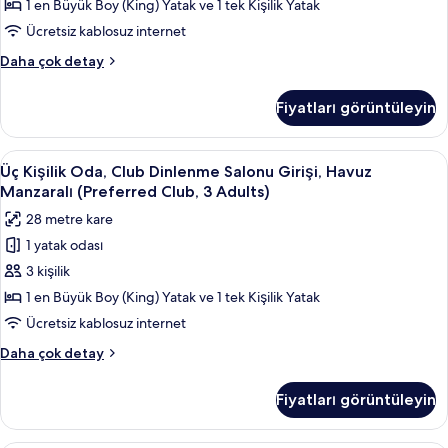
Havuz
daha
1 en Büyük Boy (King) Yatak ve 1 tek Kişilik Yatak
fazla
Manzaralı
Ücretsiz kablosuz internet
detay
için
Tek
Daha çok detay
tüm
Büyük
fotoğrafları
Yataklı
Fiyatları görüntüleyin
Oda,
görün
Teras,
Havuz
Üç
Minibar, odada kasa, masa, güneşlik/
4
Manzaralı
Üç Kişilik Oda, Club Dinlenme Salonu Girişi, Havuz
Kişilik
hakkında
Manzaralı (Preferred Club, 3 Adults)
daha
Oda,
28 metre kare
fazla
Club
detay
1 yatak odası
Dinlenme
3 kişilik
Salonu
Girişi,
1 en Büyük Boy (King) Yatak ve 1 tek Kişilik Yatak
Havuz
Ücretsiz kablosuz internet
Manzaralı
Üç
Daha çok detay
(Preferred
Kişilik
Club,
Oda,
Fiyatları görüntüleyin
Club
3
Dinlenme
Adults)
Salonu