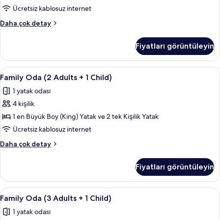
detay
için
Ücretsiz kablosuz internet
tüm
Family
Daha çok detay
fotoğrafları
Oda
görün
(3
Fiyatları görüntüleyin
+
4
Adults)
Family
Minibar, odada kasa, masa, güneşlik/
5
hakkında
Family Oda (2 Adults + 1 Child)
Oda
daha
1 yatak odası
fazla
(2
detay
4 kişilik
Adults
+
1 en Büyük Boy (King) Yatak ve 2 tek Kişilik Yatak
1
Ücretsiz kablosuz internet
Child)
Family
Daha çok detay
için
Oda
tüm
(2
Fiyatları görüntüleyin
Adults
fotoğrafları
+
görün
1
Family
Minibar, odada kasa, masa, güneşlik/
5
Child)
Family Oda (3 Adults + 1 Child)
Oda
hakkında
1 yatak odası
daha
(3