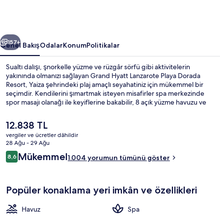
Resort
için
fotoğraf
ceki
Sonraki
galerisi
157+
Genel Bakış
Odalar
Konum
Politikalar
Sualtı dalışı, şnorkelle yüzme ve rüzgâr sörfü gibi aktivitelerin
yakınında olmanızı sağlayan Grand Hyatt Lanzarote Playa Dorada
Resort, Yaiza şehrindeki plaj amaçlı seyahatiniz için mükemmel bir
seçimdir. Kendilerini şımartmak isteyen misafirler spa merkezinde
spor masajı olanağı ile keyiflerine bakabilir, 8 açık yüzme havuzu ve
ücretsiz su parkı ise herkes için eğlenceli vakit geçirme imkânı sağlar.
Yemek yiyebileceğiniz 6 restoran ve soğuk içeceğinizin tadını
Şu
12.838 TL
çıkarabileceğiniz 4 havuz kenarı barı bulunur. 7 bar/dinlenme salonu,
anki
vergiler ve ücretler dâhildir
ücretsiz çocuk kulübü ve sağlık kulübü; bu lüks otel dâhilindeki diğer
fiyat
28 Ağu - 29 Ağu
öne çıkan özellikler arasındadır. Yardıma hazır personel ve konaklama
8 açık yüzme havuzu, havuz şemsiyeler
12.838 TL
Yorumlar
yerinin genel durumu misafirlerden iyi puan alıyor.
Mükemmel
8,6
1.004 yorumun tümünü göster
8,6/10
Popüler konaklama yeri imkân ve özellikleri
Havuz
Spa