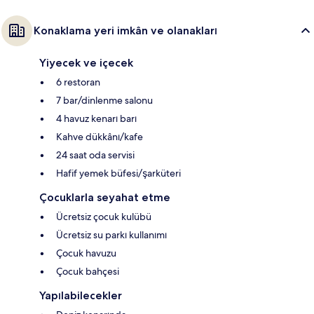
Konaklama yeri imkân ve olanakları
Yiyecek ve içecek
6 restoran
7 bar/dinlenme salonu
4 havuz kenarı barı
Kahve dükkânı/kafe
24 saat oda servisi
Hafif yemek büfesi/şarküteri
Çocuklarla seyahat etme
Ücretsiz çocuk kulübü
Ücretsiz su parkı kullanımı
Çocuk havuzu
Çocuk bahçesi
Yapılabilecekler