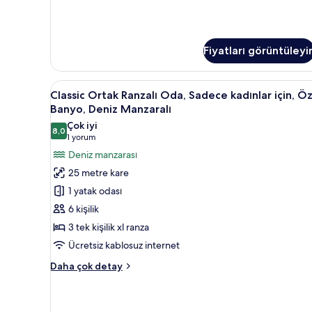
Ranzalı
Oda
hakkında
daha
Fiyatları görüntüleyi
fazla
detay
Classic
Classic Ortak Ranzalı Oda, Sade
4
Classic Ortak Ranzalı Oda, Sadece kadınlar için, Ö
Ortak
Banyo, Deniz Manzaralı
Ranzalı
Çok iyi
8,0
Oda,
8,0 / 10
(1
1 yorum
Sadece
yorum)
Deniz manzarası
kadınlar
25 metre kare
için,
1 yatak odası
Özel
6 kişilik
Banyo,
3 tek kişilik xl ranza
Deniz
Ücretsiz kablosuz internet
Manzaralı
için
Classic
Daha çok detay
tüm
Ortak
Ranzalı
fotoğrafları
Oda,
görün