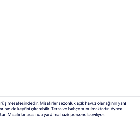
Superior Dört
rüş mesafesindedir. Misafirler sezonluk açık havuz olanağının yanı
larının da keyfini çıkarabilir. Teras ve bahçe sunulmaktadır. Ayrıca
ur. Misafirler arasında yardıma hazır personel seviliyor.
Teras/veran