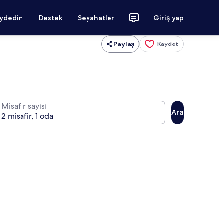
aydedin
Destek
Seyahatler
Giriş yap
Paylaş
Kaydet
Misafir sayısı
Ara