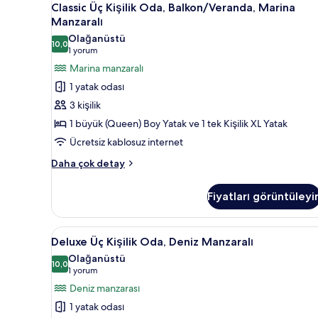
Banyo,
3
Classic Üç Kişilik Oda, Balkon/Veranda, Marina
Üç
Avlu
Manzaralı
Manzaralı
Kişilik
Olağanüstü
hakkında
10,0
Oda,
10,0 / 10
(1
1 yorum
daha
Balkon/Veranda,
yorum)
fazla
Marina manzaralı
Marina
detay
1 yatak odası
Manzaralı
3 kişilik
için
1 büyük (Queen) Boy Yatak ve 1 tek Kişilik XL Yatak
tüm
Ücretsiz kablosuz internet
fotoğrafları
görün
Classic
Daha çok detay
Üç
Kişilik
Fiyatları görüntüleyi
Oda,
Balkon/Veranda,
Marina
Deluxe
Deluxe Üç Kişilik Oda, Deniz Man
5
Manzaralı
Deluxe Üç Kişilik Oda, Deniz Manzaralı
Üç
hakkında
Olağanüstü
daha
Kişilik
10,0
10,0 / 10
(1
1 yorum
fazla
Oda,
yorum)
Deniz manzarası
detay
Deniz
1 yatak odası
Manzaralı