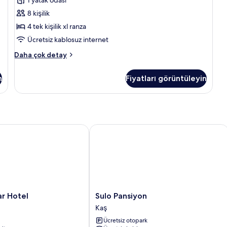
1 yatak odası
8 kişilik
4 tek kişilik xl ranza
Ücretsiz kablosuz internet
Comfort
Daha çok detay
Ortak
Ranzalı
n
Fiyatları görüntüleyin
Oda,
Karma
Ranzalı
Oda
hakkında
daha
Hotel
Sulo Pansiyon
fazla
detay
Sulo
r Hotel
Sulo Pansiyon
Pansiyon
Kaş
Kaş
Ücretsiz otopark