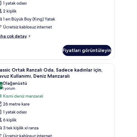
1 yatak odası
2 kişilik
1 en Büyük Boy (King) Yatak
Ücretsiz kablosuz internet
andard
ha çok detay
da
kkında
Fiyatları görüntüleyin
ha
zla
tay
r çalışma alanı, güneşlik/perde
assic
Kaliteli yatak takımı, dizüstü bilgisayar çalışm
3
assic Ortak Ranzalı Oda, Sadece kadınlar için,
rtak
vuz Kullanımı, Deniz Manzaralı
anzalı
Olağanüstü
,0
da,
10,0 / 10
(1
1 yorum
adece
yorum)
Kısmi deniz manzaralı
adınlar
26 metre kare
in,
1 yatak odası
avuz
6 kişilik
ullanımı,
3 tek kişilik xl ranza
eniz
Ücretsiz kablosuz internet
anzaralı