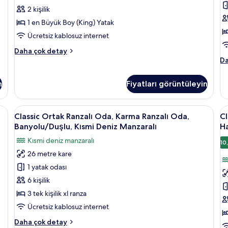
detay
Boy
2 kişilik
Yatak,
1 en Büyük Boy (King) Yatak
Balkon,
Ücretsiz kablosuz internet
Kısmi
Classic
Daha çok detay
Deniz
Oda,
St
Da
Manzaralı
1
O
En
ha
için
n
Fiyatları görüntüleyin
Büyük
da
tüm
(King)
fa
fotoğrafları
Boy
de
ilgisayar çalışma alanı, güneşlik/perde
Classic
Kaliteli yatak takımı, dizüstü bilgisaya
Cl
görün
3
Yatak,
Classic Ortak Ranzalı Oda, Karma Ranzalı Oda,
Cl
Ortak
O
Balkon,
Banyolu/Duşlu, Kısmi Deniz Manzaralı
Ha
Kısmi
Ranzalı
R
Kısmi deniz manzaralı
Deniz
10
Oda,
O
Manzaralı
26 metre kare
Karma
S
hakkında
1 yatak odası
Ranzalı
k
daha
fazla
Oda,
iç
6 kişilik
detay
Banyolu/Duşlu,
H
3 tek kişilik xl ranza
Kısmi
K
Ücretsiz kablosuz internet
Deniz
D
Classic
Daha çok detay
Manzaralı
M