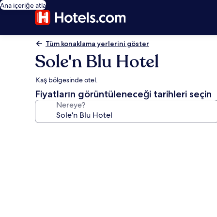
Ana içeriğe atla
Tüm konaklama yerlerini göster
Sole'n Blu Hotel
Kaş bölgesinde otel.
Fiyatların görüntüleneceği tarihleri seçin
Nereye?
Sole'n
Blu
Hotel
için
fotoğraf
galerisi