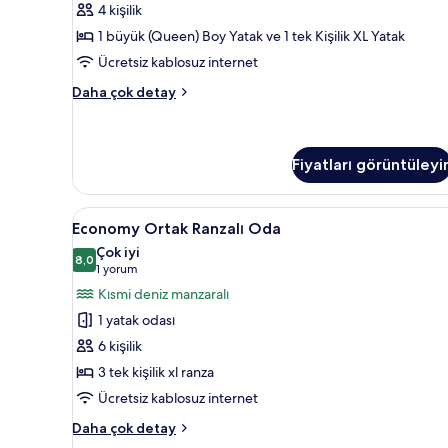
4 kişilik
için
1 büyük (Queen) Boy Yatak ve 1 tek Kişilik XL Yatak
tüm
Ücretsiz kablosuz internet
fotoğrafları
görün
Deluxe
Daha çok detay
Üç
Kişilik
Oda,
Deniz
Fiyatları görüntüleyi
Manzaralı
hakkında
Economy
Kaliteli yatak takımı, dizüstü b
daha
3
Economy Ortak Ranzalı Oda
fazla
Ortak
Çok iyi
detay
Ranzalı
8,0
8,0 / 10
(1
1 yorum
Oda
yorum)
Kısmi deniz manzaralı
için
1 yatak odası
tüm
6 kişilik
fotoğrafları
3 tek kişilik xl ranza
görün
Ücretsiz kablosuz internet
Economy
Daha çok detay
Ortak