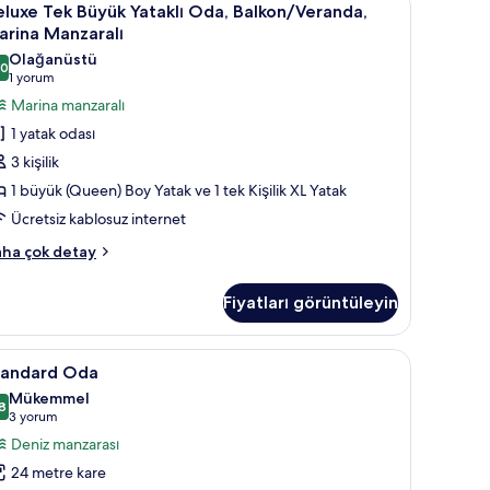
5
tak,
luxe Tek Büyük Yataklı Oda, Balkon/Veranda,
ek
lkon,
arina Manzaralı
niz
üyük
Olağanüstü
nzaralı
,0
taklı
10,0 / 10
(1
1 yorum
kkında
da,
yorum)
Marina manzaralı
ha
alkon/Veranda,
zla
1 yatak odası
tay
arina
3 kişilik
anzaralı
1 büyük (Queen) Boy Yatak ve 1 tek Kişilik XL Yatak
in
Ücretsiz kablosuz internet
üm
otoğrafları
luxe
ha çok detay
k
örün
yük
Fiyatları görüntüleyin
taklı
a,
lkon/Veranda,
e
k, Balkon, Kısmi Deniz Manzaralı | Kaliteli yatak takımı, dizüstü bilgisayar ça
tandard
Kaliteli yatak takımı, dizüstü bilgisayar çalışm
7
rina
tandard Oda
da
nzaralı
Mükemmel
kkında
in
8
8,8 / 10
(3
3 yorum
ha
üm
yorum)
Deniz manzarası
zla
otoğrafları
tay
24 metre kare
örün