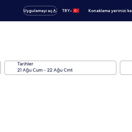
•
Uygulamayı aç
TRY
Konaklama yerinizi k
Tarihler