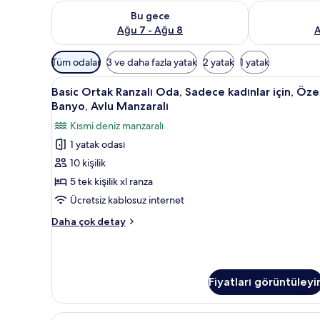
Bu gece için müsaitliği kontrol et Ağu 7 - Ağu 8
Yarın için müs
Bu gece
Ağu 7 - Ağu 8
A
Odalar
Tüm odalar
3 ve daha fazla yatak
2 yatak
1 yatak
için
Basic
Basic Ortak Ranzalı Oda, Sadece
mevcut
3
Basic Ortak Ranzalı Oda, Sadece kadınlar için, Öze
Ortak
filtreler
Banyo, Avlu Manzaralı
Ranzalı
Kısmi deniz manzaralı
Oda,
1 yatak odası
Sadece
10 kişilik
kadınlar
için,
5 tek kişilik xl ranza
Özel
Ücretsiz kablosuz internet
Banyo,
Basic
Daha çok detay
Avlu
Ortak
Manzaralı
Ranzalı
Oda,
için
Sadece
tüm
Fiyatları görüntüleyi
kadınlar
fotoğrafları
için,
Özel
görün
Classic
Classic Üç Kişilik Oda, Balkon/