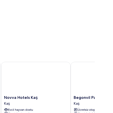
Novva Hotels Kaş
Begonvil Pansiyon
Novva
Begonvil
Novva Hotels Kaş
Begonvil Pansiyon
Hotels
Pansiyon
Kaş
Kaş
Kaş
Kaş
Evcil hayvan dostu
Ücretsiz otopark
Kaş