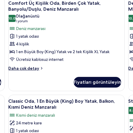
5
Manzaralı
Ya
Comfort Üç Kişilik Oda, Birden Çok Yatak,
De
Üç
T
hakkında
Ba
Banyolu/Duşlu, Deniz Manzaralı
M
daha
Kişilik
De
B
Olağanüstü
fazla
Ma
10,0
10
Oda,
Ya
10,0 / 10
(1
1 yorum
detay
ha
Birden
O
yorum)
Deniz manzarası
da
Çok
B
fa
1 yatak odası
de
Yatak,
M
4 kişilik
Banyolu/Duşlu,
M
1 en Büyük Boy (King) Yatak ve 2 tek Kişilik XL Yatak
Deniz
iç
Ücretsiz kablosuz internet
Manzaralı
t
için
f
Comfort
De
Daha çok detay
Da
Üç
Te
tüm
g
Kişilik
Bü
fotoğrafları
n
Fiyatları görüntüleyin
Oda,
Ya
görün
Birden
Od
Çok
Ba
zaralı | Kaliteli yatak takımı, dizüstü bilgisayar çalışma alanı, güneşlik/perd
Classic
Classic Oda, 1 En Büyük (King) Boy Yata
S
6
Yatak,
Ma
Classic Oda, 1 En Büyük (King) Boy Yatak, Balkon,
S
Oda,
O
Banyolu/Duşlu,
Ma
Kısmi Deniz Manzaralı
Deniz
1
ha
iç
8,
Kısmi deniz manzaralı
Manzaralı
da
En
t
hakkında
fa
24 metre kare
Büyük
f
daha
de
1 yatak odası
(King)
g
fazla