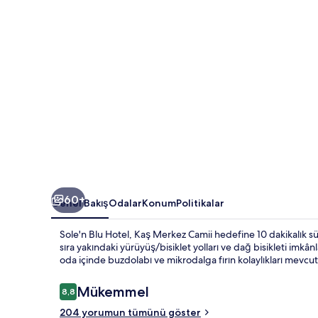
60+
Genel Bakış
Odalar
Konum
Politikalar
Sole'n Blu Hotel, Kaş Merkez Camii hedefine 10 dakikalık sü
sıra yakındaki yürüyüş/bisiklet yolları ve dağ bisikleti imkân
oda içinde buzdolabı ve mikrodalga fırın kolaylıkları mevcutt
Yorumlar
Mükemmel
8,8
8,8/10
204 yorumun tümünü göster