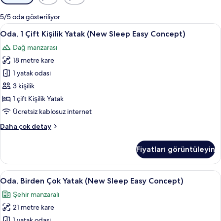
için
mevcut
5/5 oda gösteriliyor
filtreler
Oda,
Oda, 1 Çift Kişilik Yatak (New Sleep Ea
15
Oda, 1 Çift Kişilik Yatak (New Sleep Easy Concept)
1
Dağ manzarası
Çift
18 metre kare
Kişilik
Yatak
1 yatak odası
(New
3 kişilik
Sleep
1 çift Kişilik Yatak
Easy
Ücretsiz kablosuz internet
Concept)
Oda,
Daha çok detay
için
1
tüm
Çift
Fiyatları görüntüleyin
fotoğrafları
Kişilik
Yatak
görün
(New
Oda,
Oda, Birden Çok Yatak (New Sleep Easy
10
Sleep
Oda, Birden Çok Yatak (New Sleep Easy Concept)
Birden
Easy
Şehir manzaralı
Concept)
Çok
hakkında
21 metre kare
Yatak
daha
(New
1 yatak odası