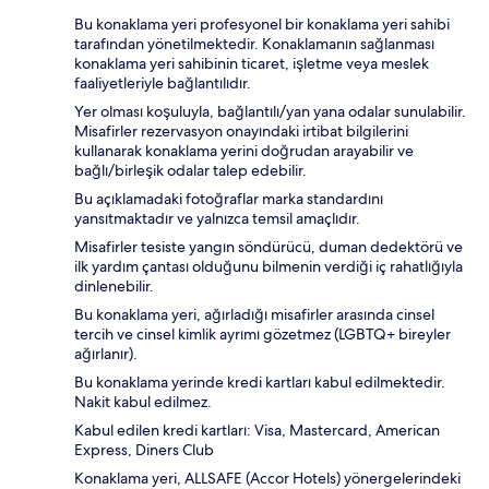
Bu konaklama yeri profesyonel bir konaklama yeri sahibi
tarafından yönetilmektedir. Konaklamanın sağlanması
konaklama yeri sahibinin ticaret, işletme veya meslek
faaliyetleriyle bağlantılıdır.
Yer olması koşuluyla, bağlantılı/yan yana odalar sunulabilir.
Misafirler rezervasyon onayındaki irtibat bilgilerini
kullanarak konaklama yerini doğrudan arayabilir ve
bağlı/birleşik odalar talep edebilir.
Bu açıklamadaki fotoğraflar marka standardını
yansıtmaktadır ve yalnızca temsil amaçlıdır.
Misafirler tesiste yangın söndürücü, duman dedektörü ve
ilk yardım çantası olduğunu bilmenin verdiği iç rahatlığıyla
dinlenebilir.
Bu konaklama yeri, ağırladığı misafirler arasında cinsel
tercih ve cinsel kimlik ayrımı gözetmez (LGBTQ+ bireyler
ağırlanır).
Bu konaklama yerinde kredi kartları kabul edilmektedir.
Nakit kabul edilmez.
Kabul edilen kredi kartları: Visa, Mastercard, American
Express, Diners Club
Konaklama yeri, ALLSAFE (Accor Hotels) yönergelerindeki