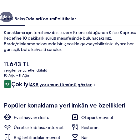
ceki
Sonraki
60+
Genel Bakış
Odalar
Konum
Politikalar
Konaklama için tercihiniz ibis Luzern Kriens olduğunda Kilise Köprüsü
hedefine 10 dakikalık sürüş mesafesinde bulunacaksınız.
Barda/dinlenme salonunda bir içecekle gevşeyebilirsiniz. Ayrıca her
gün açık büfe kahvaltı sunulur.
Şu
11.643 TL
anki
vergiler ve ücretler dâhildir
fiyat
10 Ağu - 11 Ağu
11.643 TL
Yorumlar
Çok iyi
8,0
Dış mekân
498 yorumun tümünü göster
8,0/10
Popüler konaklama yeri imkân ve özellikleri
Evcil hayvan dostu
Otopark mevcut
Ücretsiz kablosuz internet
Restoran
Bağlantılı odalar mevcut
Bar