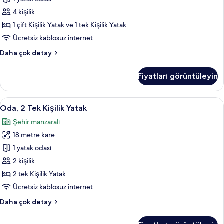
fazla
Sleep
detay
4 kişilik
Easy
1 çift Kişilik Yatak ve 1 tek Kişilik Yatak
Concept)
Ücretsiz kablosuz internet
için
Oda,
Daha çok detay
tüm
Birden
fotoğrafları
Çok
Fiyatları görüntüleyin
görün
Yatak
(New
Sleep
Oda,
Oda, 2 Tek Kişilik Yatak | Odadan man
9
Easy
Oda, 2 Tek Kişilik Yatak
2
Concept)
Şehir manzaralı
hakkında
Tek
daha
18 metre kare
Kişilik
fazla
Yatak
1 yatak odası
detay
için
2 kişilik
tüm
2 tek Kişilik Yatak
fotoğrafları
Ücretsiz kablosuz internet
görün
Oda,
Daha çok detay
2
Tek