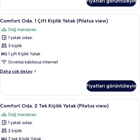
Fiyatları görüntüleyin
Kişilik
Yatak
hakkında
Comfort
Comfort Oda, 1 Çift Kişilik Yatak (Pilat
10
daha
Comfort Oda, 1 Çift Kişilik Yatak (Pilatus view)
Oda,
fazla
Dağ manzarası
detay
1
1 yatak odası
Çift
Kişilik
3 kişilik
Yatak
1 çift Kişilik Yatak
(Pilatus
Ücretsiz kablosuz internet
view)
Comfort
Daha çok detay
için
Oda,
tüm
1
Fiyatları görüntüleyin
Çift
fotoğrafları
Kişilik
görün
Yatak
Comfort
Comfort Oda, 2 Tek Kişilik Yatak (Pilat
10
(Pilatus
Comfort Oda, 2 Tek Kişilik Yatak (Pilatus view)
Oda,
view)
Dağ manzarası
hakkında
2
daha
1 yatak odası
Tek
fazla
Kişilik
2 kişilik
detay
Yatak
2 tek Kişilik Yatak