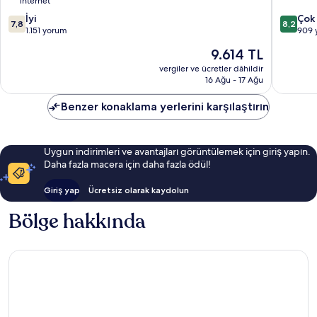
internet
Neuenki
10
10
İyi
by
Çok 
7,8
8,2
üzerinden
üzerind
1.151 yorum
IHG
909 
7.8,
8.2,
Neuenki
Güncel
9.614 TL
İyi,
Çok
fiyat:
1.151
İyi,
vergiler ve ücretler dâhildir
9.614 TL
16 Ağu - 17 Ağu
yorum
909
yorum
Benzer konaklama yerlerini karşılaştırın
Uygun indirimleri ve avantajları görüntülemek için giriş yapın.
Daha fazla macera için daha fazla ödül!
Giriş yap
Ücretsiz olarak kaydolun
Bölge hakkında