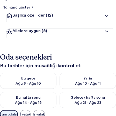
Tümünü göster
Başlıca özellikler
(12)
Ailelere uygun
(6)
Oda seçenekleri
Bu tarihler için müsaitliği kontrol et
Bu gece için müsaitliği kontrol et Ağu 9 - Ağu 10
Yarın için müsaitliği kontrol et
Bu gece
Yarın
Ağu 9 - Ağu 10
Ağu 10 - Ağu 11
Bu hafta sonu için müsaitliği kontrol et Ağu 14 - Ağu 16
Önümüzdeki hafta sonu için mü
Bu hafta sonu
Gelecek hafta sonu
Ağu 14 - Ağu 16
Ağu 21 - Ağu 23
Odalar
Tüm odalar
1 yatak
2 yatak