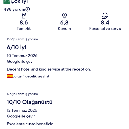
Çok İyi
8,0
498 yorum
8,6
6,8
8,4
Temizlik
Konum
Personel ve servis
Yorumlar
Doğrulanmış yorum
6/10 İyi
10 Temmuz 2026
Google ile çevir
Decent hotel and kind service at the reception.
Jorge, 1 gecelik seyahat
Doğrulanmış yorum
10/10 Olağanüstü
12 Temmuz 2026
Google ile çevir
Excelente custo beneficio