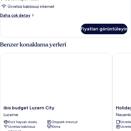
(Pilatus
Ücretsiz kablosuz internet
view)
Comfort
Daha çok detay
için
Oda,
tüm
2
Fiyatları görüntüleyin
Tek
fotoğrafları
Kişilik
görün
Yatak
Benzer konaklama yerleri
(Pilatus
view)
ibis budget Luzern City
Holiday 
hakkında
daha
fazla
detay
ibis
Holiday
ibis budget Luzern City
Holida
budget
Inn
Lucerne
Neuenki
Luzern
Express
Evcil hayvan dostu
Otopark mevcut
Ücretsi
City
Luzern
Ücretsiz kablosuz
Klima
Ücrets
Lucerne
-