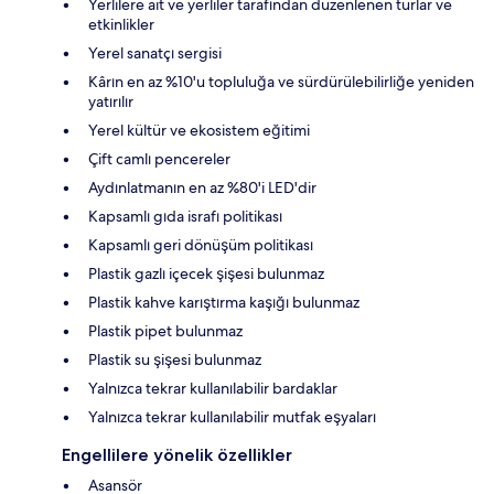
Yerlilere ait ve yerliler tarafından düzenlenen turlar ve
etkinlikler
Yerel sanatçı sergisi
Kârın en az %10'u topluluğa ve sürdürülebilirliğe yeniden
yatırılır
Yerel kültür ve ekosistem eğitimi
Çift camlı pencereler
Aydınlatmanın en az %80'i LED'dir
Kapsamlı gıda israfı politikası
Kapsamlı geri dönüşüm politikası
Plastik gazlı içecek şişesi bulunmaz
Plastik kahve karıştırma kaşığı bulunmaz
Plastik pipet bulunmaz
Plastik su şişesi bulunmaz
Yalnızca tekrar kullanılabilir bardaklar
Yalnızca tekrar kullanılabilir mutfak eşyaları
Engellilere yönelik özellikler
Asansör