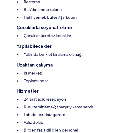
Restoran
Bar/dinlenme salonu
Hafif yemek büfesi/şarküteri
Çocuklarla seyahat etme
Çocuklar ücretsiz konaklar
Yapılabilecekler
Yakında bisiklet kiralama olanağı
Uzaktan çalışma
Iş merkezi
Toplantı odası
Hizmetler
24 saat açık resepsiyon
Kuru temizleme/çamaşır yıkama servisi
Lobide ücretsiz gazete
Valiz dolabı
Birden fazla dil bilen personel