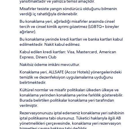
yansıtmaktadır ve yalnızca temsil amaçlıdır.
Misafirler tesiste yangın söndürücü olduğunu bilmenin
verdiği iç rahatlığıyla dinlenebilir.
Bu konaklama yeri, ağırladığı misafirler arasında cinsel
tercih ve cinsel kimlik ayrımı gözetmez (LGBTQ+ bireyler
ağırlanır).
Bu konaklama yerinde kredi kartları ve banka kartları kabul
edilmektedir. Nakit kabul edilmez.
Kabul edilen kredi kartları: Visa, Mastercard, American
Express, Diners Club
Nakitsiz ödeme imkânı mevcuttur.
Konaklama yeri, ALLSAFE (Accor Hotels) yönergelerindeki
temizlik ve dezenfeksiyon uygulamalarına uyduğunu
belirtmektedir.
Kültürel normlar ve misafir politikaları ülkeden ülkeye ve
konaklama yerinden konaklama yerine farklılık gösterebilir.
Burada belirtilen politikalar konaklama yeri tarafından
verilmiştir.
Rezervasyonunuzu iptal ederseniz konaklama yeri sahibinin
iptal politikasına tabi olursunuz. Tüketici haklarıyla ilgili AB
yönetmelikleri çerçevesinde, konaklama yeri rezervasyon
hizmetleri cayma hakkına tabi değildir.