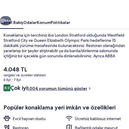
ceki
Sonraki
56+
Genel Bakış
Odalar
Konum
Politikalar
Konaklama için tercihiniz ibis London Stratford olduğunda Westfield
Stratford City ve Queen Elizabeth Olympic Parkı hedeflerine 15
dakikalık yürüme mesafesinde bulunacaksınız. Restoran olanağından
yararlanıp bir şeyler atıştırabilir ya da barda/dinlenme salonunda
içtiğiniz bir içecekle gün sonunda dinlenebilirsiniz. Ayrıca ABBA
Arena ve Londra Stadyumu sadece 5 dakikalık sürüş mesafesindedir.
Misafirler yardıma hazır personel hakkında harika yorumlarda
Şu
4.048 TL
bulunuyor. Konaklama yeri toplu taşımaya yakındır, Stratford High
anki
vergiler ve ücretler dâhildir
Street DLR İstasyonu 8 dakikalık yürüme mesafesindedir.
fiyat
6 Eyl - 7 Eyl
Dış mekân
4.048 TL
Yorumlar
Çok iyi
8,0
1.004 yorumun tümünü göster
8,0/10
Popüler konaklama yeri imkân ve özellikleri
Evcil hayvan dostu
Ücretsiz kablosuz internet
Restoran
Bağlantılı odalar mevcut