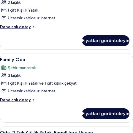
2 kişilik
Kişilik
Yatak,
1 çift Kişilik Yatak
Engellilere
Ücretsiz kablosuz internet
Uygun
Oda,
Daha çok detay
için
1
tüm
Çift
Fiyatları görüntüleyin
Kişilik
fotoğrafları
Yatak,
görün
Engellilere
Family
Masa, güneşlik/perde, ses yalıtımı, ücr
5
Uygun
Family Oda
Oda
hakkında
Şehir manzaralı
daha
için
fazla
3 kişilik
tüm
detay
fotoğrafları
1 çift Kişilik Yatak ve 1 çift kişilik çekyat
görün
Ücretsiz kablosuz internet
Family
Daha çok detay
Oda
hakkında
Fiyatları görüntüleyin
daha
fazla
detay
Oda,
Oda, 2 Tek Kişilik Yatak, Engellilere U
6
Oda, 2 Tek Kişilik Yatak, Engellilere Uygun