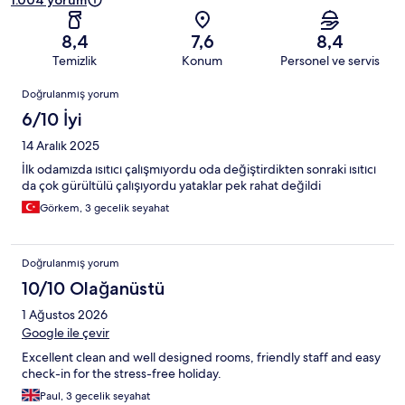
1.004 yorum
8,4
7,6
8,4
Temizlik
Konum
Personel ve servis
Yorumlar
Doğrulanmış yorum
6/10 İyi
14 Aralık 2025
İlk odamızda ısıtıcı çalışmıyordu oda değiştirdikten sonraki ısıtıcı
da çok gürültülü çalışıyordu yataklar pek rahat değildi
Görkem, 3 gecelik seyahat
Doğrulanmış yorum
10/10 Olağanüstü
1 Ağustos 2026
Google ile çevir
Excellent clean and well designed rooms, friendly staff and easy
check-in for the stress-free holiday.
Paul, 3 gecelik seyahat