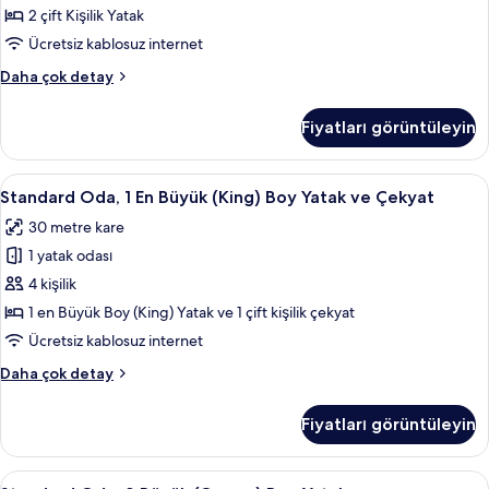
Yatak,
2 çift Kişilik Yatak
Buzdolabı
Ücretsiz kablosuz internet
ve
Standard
Daha çok detay
Mikrodalga
Oda,
için
2
Fiyatları görüntüleyin
Çift
tüm
Kişilik
fotoğrafları
Yatak,
Standard
Standard Oda, 1 En Büyük (King) Boy Ya
görün
9
Buzdolabı
Standard Oda, 1 En Büyük (King) Boy Yatak ve Çekyat
Oda,
ve
30 metre kare
Mikrodalga
1
hakkında
1 yatak odası
En
daha
Büyük
4 kişilik
fazla
(King)
detay
1 en Büyük Boy (King) Yatak ve 1 çift kişilik çekyat
Boy
Ücretsiz kablosuz internet
Yatak
Standard
Daha çok detay
ve
Oda,
Çekyat
1
Fiyatları görüntüleyin
En
için
Büyük
tüm
(King)
Standard
Kaliteli yatak takımı, Select Comfort 
fotoğrafları