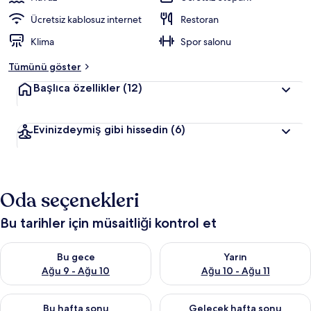
Ücretsiz kablosuz internet
Restoran
Klima
Spor salonu
Tümünü göster
Başlıca özellikler
(12)
Evinizdeymiş gibi hissedin
(6)
Oda seçenekleri
Bu tarihler için müsaitliği kontrol et
Bu gece için müsaitliği kontrol et Ağu 9 - Ağu 10
Yarın için müsaitliği kontrol et
Bu gece
Yarın
Ağu 9 - Ağu 10
Ağu 10 - Ağu 11
Bu hafta sonu için müsaitliği kontrol et Ağu 14 - Ağu 16
Önümüzdeki hafta sonu için mü
Bu hafta sonu
Gelecek hafta sonu