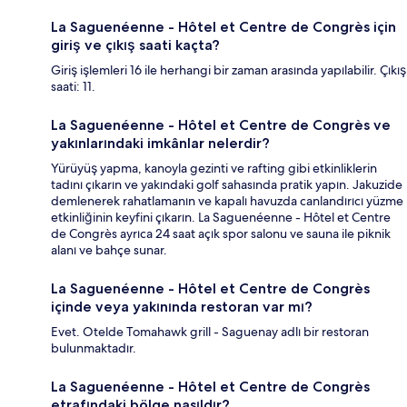
La Saguenéenne - Hôtel et Centre de Congrès için
giriş ve çıkış saati kaçta?
Giriş işlemleri 16 ile herhangi bir zaman arasında yapılabilir. Çıkış
saati: 11.
La Saguenéenne - Hôtel et Centre de Congrès ve
yakınlarındaki imkânlar nelerdir?
Yürüyüş yapma, kanoyla gezinti ve rafting gibi etkinliklerin
tadını çıkarın ve yakındaki golf sahasında pratik yapın. Jakuzide
demlenerek rahatlamanın ve kapalı havuzda canlandırıcı yüzme
etkinliğinin keyfini çıkarın. La Saguenéenne - Hôtel et Centre
de Congrès ayrıca 24 saat açık spor salonu ve sauna ile piknik
alanı ve bahçe sunar.
La Saguenéenne - Hôtel et Centre de Congrès
içinde veya yakınında restoran var mı?
Evet. Otelde Tomahawk grill - Saguenay adlı bir restoran
bulunmaktadır.
La Saguenéenne - Hôtel et Centre de Congrès
etrafındaki bölge nasıldır?