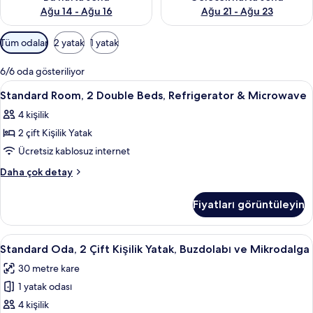
Ağu 14 - Ağu 16
Ağu 21 - Ağu 23
Odalar
Tüm odalar
2 yatak
1 yatak
için
mevcut
6/6 oda gösteriliyor
filtreler
Standard
Kaliteli yatak takımı, Select Comfort 
4
Standard Room, 2 Double Beds, Refrigerator & Microwave
Room,
4 kişilik
2
2 çift Kişilik Yatak
Double
Beds,
Ücretsiz kablosuz internet
Refrigerator
Standard
Daha çok detay
&
Room,
2
Microwave
Fiyatları görüntüleyin
Double
için
Beds,
tüm
Refrigerator
Standard
Kaliteli yatak takımı, Select Comfort 
11
fotoğrafları
&
Standard Oda, 2 Çift Kişilik Yatak, Buzdolabı ve Mikrodalga
Oda,
Microwave
görün
30 metre kare
hakkında
2
daha
1 yatak odası
Çift
fazla
Kişilik
4 kişilik
detay