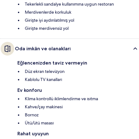
Tekerlekli sandalye kullanımına uygun restoran
Merdivenlerde korkuluk
Girişte iyi aydınlatılmış yol
Girişte merdivensiz yol
Oda imkân ve olanakları
Eğlencenizden taviz vermeyin
Düz ekran televizyon
Kablolu TV kanalları
Ev konforu
Klima kontrollü iklimlendirme ve ısıtma
Kahve/çay makinesi
Bornoz
Ütü/ütü masası
Rahat uyuyun