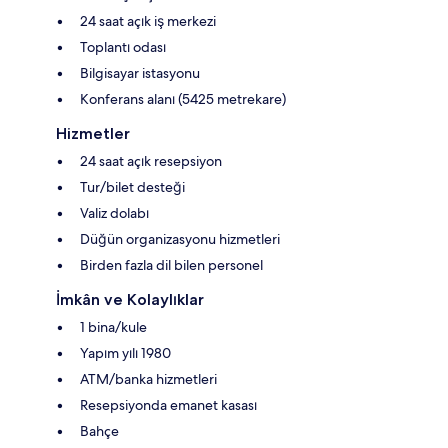
24 saat açık iş merkezi
Toplantı odası
Bilgisayar istasyonu
Konferans alanı (5425 metrekare)
Hizmetler
24 saat açık resepsiyon
Tur/bilet desteği
Valiz dolabı
Düğün organizasyonu hizmetleri
Birden fazla dil bilen personel
İmkân ve Kolaylıklar
1 bina/kule
Yapım yılı 1980
ATM/banka hizmetleri
Resepsiyonda emanet kasası
Bahçe