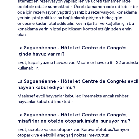
sitemizden rezervasyon yapılabilen ve ücreti tamamen iade
edilebilir odalar sunmaktadır. Ücreti tamamen iade edilebilir bir
oda için rezervasyon yaptırdıysanız bu rezervasyon, konaklama
yerinin iptal politikasına bağlı olarak girişten birkaç gün
öncesine kadar iptal edilebilir. Kesin şartlar ve koşullar için bu
konaklama yerinin iptal politikasını kontrol ettiğinizden emin
olun.
La Saguenéenne - Hôtel et Centre de Congrès
içinde havuz var mı?
Evet, kapalı yüzme havuzu var. Misafirler havuzu 8 - 22 arasında
kullanabilir.
La Saguenéenne - Hôtel et Centre de Congrès evcil
hayvan kabul ediyor mu?
Maalesef evcil hayvanlar kabul edilmemekte ancak rehber
hayvanlar kabul edilmektedir.
La Saguenéenne - Hôtel et Centre de Congrès,
misafirlerine otelde otopark imkânı sunuyor mu?
Evet, ücretsiz valesiz otopark var. Karavan/otobüs/kamyon
otoparkı ve elektrikli araç şarj noktası mevcuttur.