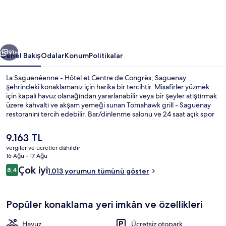
Centre
de
Congrès
ceki
Sonraki
için
91+
Genel Bakış
Odalar
Konum
Politikalar
fotoğraf
La Saguenéenne - Hôtel et Centre de Congrès, Saguenay
galerisi
şehrindeki konaklamanız için harika bir tercihtir. Misafirler yüzmek
için kapalı havuz olanağından yararlanabilir veya bir şeyler atıştırmak
üzere kahvaltı ve akşam yemeği sunan Tomahawk grill - Saguenay
restoranını tercih edebilir. Bar/dinlenme salonu ve 24 saat açık spor
salonu olanakları sunulmaktadır. Ayrıca oda içinde buzdolabı ve
mikrodalga fırın gibi kolaylıklar mevcuttur. Misafirler arasında
Şu
9.163 TL
yardıma hazır personel seviliyor.
anki
vergiler ve ücretler dâhildir
fiyat
16 Ağu - 17 Ağu
Kapalı yüzme havuzu
9.163 TL
Yorumlar
Çok iyi
8,4
1.013 yorumun tümünü göster
8,4/10
Popüler konaklama yeri imkân ve özellikleri
Havuz
Ücretsiz otopark