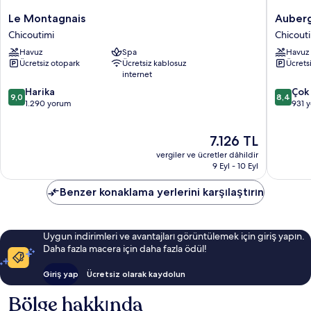
Le
Auberg
Le Montagnais
Auberg
Montagnais
Le
Chicoutimi
Chicout
Chicoutimi
Parasol
Havuz
Spa
Havuz
Chicouti
Ücretsiz otopark
Ücretsiz kablosuz
Ücrets
internet
10
10
Harika
Çok 
9,0
8,4
üzerinden
üzerind
1.290 yorum
931 
9.0,
8.4,
Harika,
Çok
Güncel
7.126 TL
1.290
İyi,
fiyat:
yorum
931
vergiler ve ücretler dâhildir
7.126 TL
yorum
9 Eyl - 10 Eyl
Benzer konaklama yerlerini karşılaştırın
Uygun indirimleri ve avantajları görüntülemek için giriş yapın.
Daha fazla macera için daha fazla ödül!
Giriş yap
Ücretsiz olarak kaydolun
Bölge hakkında