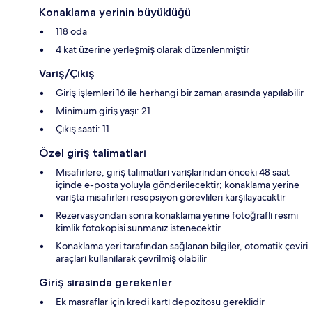
Konaklama yerinin büyüklüğü
118 oda
4 kat üzerine yerleşmiş olarak düzenlenmiştir
Varış/Çıkış
Giriş işlemleri 16 ile herhangi bir zaman arasında yapılabilir
Minimum giriş yaşı: 21
Çıkış saati: 11
Özel giriş talimatları
Misafirlere, giriş talimatları varışlarından önceki 48 saat
içinde e-posta yoluyla gönderilecektir; konaklama yerine
varışta misafirleri resepsiyon görevlileri karşılayacaktır
Rezervasyondan sonra konaklama yerine fotoğraflı resmi
kimlik fotokopisi sunmanız istenecektir
Konaklama yeri tarafından sağlanan bilgiler, otomatik çeviri
araçları kullanılarak çevrilmiş olabilir
Giriş sırasında gerekenler
Ek masraflar için kredi kartı depozitosu gereklidir