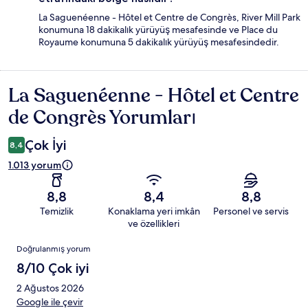
La Saguenéenne - Hôtel et Centre de Congrès, River Mill Park
konumuna 18 dakikalık yürüyüş mesafesinde ve Place du
Royaume konumuna 5 dakikalık yürüyüş mesafesindedir.
La Saguenéenne - Hôtel et Centre
Yorumlar
de Congrès Yorumları
Çok İyi
8,4
1.013 yorum
8,8
8,4
8,8
Temizlik
Konaklama yeri imkân
Personel ve servis
ve özellikleri
Yorumlar
Doğrulanmış yorum
8/10 Çok iyi
2 Ağustos 2026
Google ile çevir