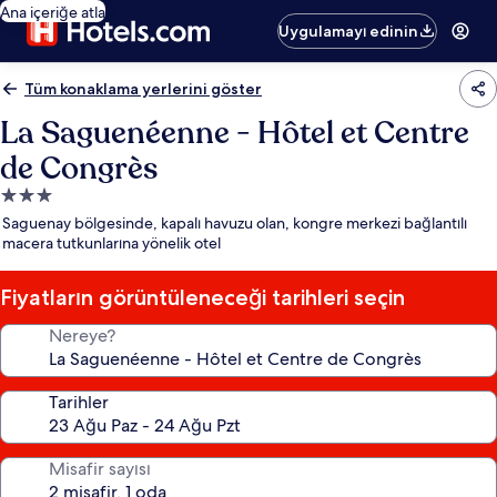
Ana içeriğe atla
Uygulamayı edinin
Tüm konaklama yerlerini göster
La Saguenéenne - Hôtel et Centre
de Congrès
3.0
yıldızlı
Saguenay bölgesinde, kapalı havuzu olan, kongre merkezi bağlantılı
konaklama
macera tutkunlarına yönelik otel
yeri
Fiyatların görüntüleneceği tarihleri seçin
Nereye?
Tarihler
Misafir sayısı