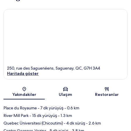
250, rue des Saguenéens, Saguenay, QC, G7H 3A4
Haritada göster
Harita
Yakındakiler
Ulaşım
Restoranlar
Place du Royaume
- 7 dk yürüyüş
- 0.6 km
River Mill Park
- 15 dk yürüyüş
- 1.3 km
Quebec Üniversitesi (Chicoutimi)
- 4 dk sürüş
- 2.6 km
Centre Georges-Vezina
- 5 dk sürüş
- 3.8 km