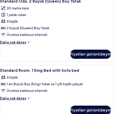
9
Boy
Standard Oda, 2 Büyük (Queen) Boy Yatak
Oda,
görün
Yatak
30 metre kare
ve
2
Çekyat
1 yatak odası
Büyük
hakkında
(Queen)
4 kişilik
daha
Boy
fazla
2 büyük (Queen) Boy Yatak
detay
Yatak
Ücretsiz kablosuz internet
için
Standard
Daha çok detay
tüm
Oda,
fotoğrafları
2
Fiyatları görüntüleyin
Büyük
görün
(Queen)
Boy
Standard
Kaliteli yatak takımı, Select Comfort 
5
Yatak
Standard Room, 1 King Bed with Sofa bed
Room,
hakkında
4 kişilik
daha
1
fazla
1 en Büyük Boy (King) Yatak ve 1 çift kişilik çekyat
King
detay
Bed
Ücretsiz kablosuz internet
with
Standard
Daha çok detay
Sofa
Room,
1
bed
Fiyatları görüntüleyin
King