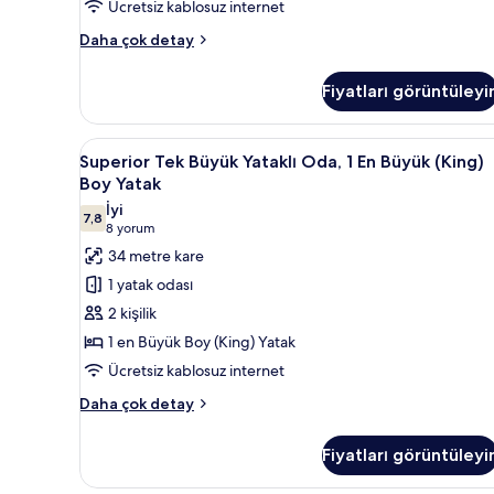
Ücretsiz kablosuz internet
Oda
Daha çok detay
hakkında
daha
Fiyatları görüntüleyi
fazla
detay
Superior
Superior Tek Büyük Yataklı Oda,
7
Superior Tek Büyük Yataklı Oda, 1 En Büyük (King)
Tek
Boy Yatak
Büyük
İyi
7,8
Yataklı
7,8 / 10
(8
8 yorum
Oda,
yorum)
34 metre kare
1
1 yatak odası
En
2 kişilik
Büyük
1 en Büyük Boy (King) Yatak
(King)
Ücretsiz kablosuz internet
Boy
Yatak
Superior
Daha çok detay
Tek
için
Büyük
tüm
Fiyatları görüntüleyi
Yataklı
fotoğrafları
Oda,