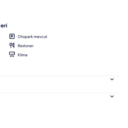
nı
eri
Otopark mevcut
Restoran
Klima