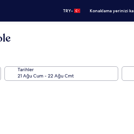
•
TRY
Konaklama yerinizi k
ole
Tarihler