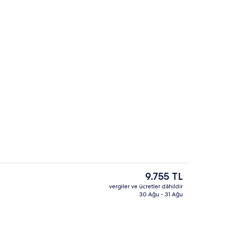
Dış mekân
Şu
9.755 TL
anki
vergiler ve ücretler dâhildir
fiyat
30 Ağu - 31 Ağu
me salonu, kokteyl barı
Toplantı salonu/imkânları
9.755 TL