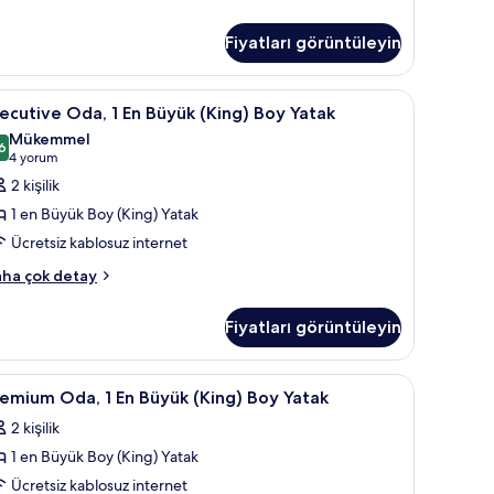
tay
ha
zla
Fiyatları görüntüleyin
tay
masa
xecutive
Anti alerjik yatak takımı, odada kasa, masa
4
ecutive Oda, 1 En Büyük (King) Boy Yatak
da,
Mükemmel
6
8,6 / 10
(4
4 yorum
n
yorum)
2 kişilik
üyük
1 en Büyük Boy (King) Yatak
King)
Ücretsiz kablosuz internet
oy
ecutive
atak
ha çok detay
a,
in
üm
Fiyatları görüntüleyin
otoğrafları
yük
ing)
örün
masa
remium
Premium Oda, 1 En Büyük (King) Boy Yatak | An
5
oy
emium Oda, 1 En Büyük (King) Boy Yatak
da,
tak
2 kişilik
kkında
ha
1 en Büyük Boy (King) Yatak
n
zla
üyük
Ücretsiz kablosuz internet
tay