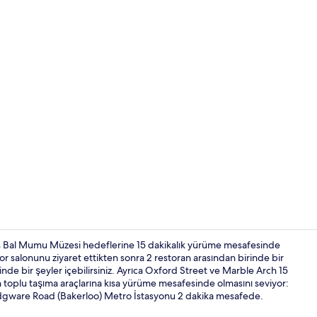
Lobi
Bal Mumu Müzesi hedeflerine 15 dakikalık yürüme mesafesinde
or salonunu ziyaret ettikten sonra 2 restoran arasından birinde bir
inde bir şeyler içebilirsiniz. Ayrıca Oxford Street ve Marble Arch 15
2 bar/dinlen
 toplu taşıma araçlarına kısa yürüme mesafesinde olmasını seviyor:
Edgware Road (Bakerloo) Metro İstasyonu 2 dakika mesafede.