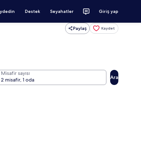
aydedin
Destek
Seyahatler
Giriş yap
Paylaş
Kaydet
Misafir sayısı
Ara