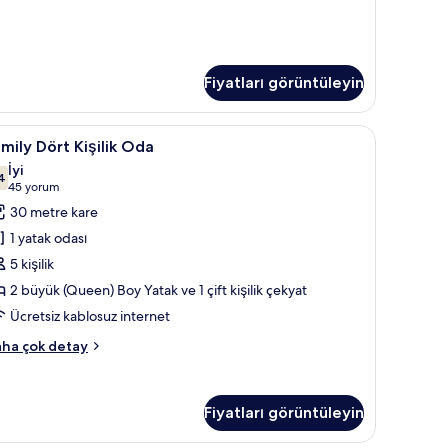
Fiyatları görüntüleyin
masa
amily
Family Dört Kişilik Oda | Anti alerjik yatak ta
6
mily Dört Kişilik Oda
ört
İyi
şilik
4
7,4 / 10
(45
45 yorum
da
yorum)
30 metre kare
in
1 yatak odası
üm
5 kişilik
otoğrafları
2 büyük (Queen) Boy Yatak ve 1 çift kişilik çekyat
örün
Ücretsiz kablosuz internet
mily
ha çok detay
rt
şilik
da
Fiyatları görüntüleyin
kkında
ha