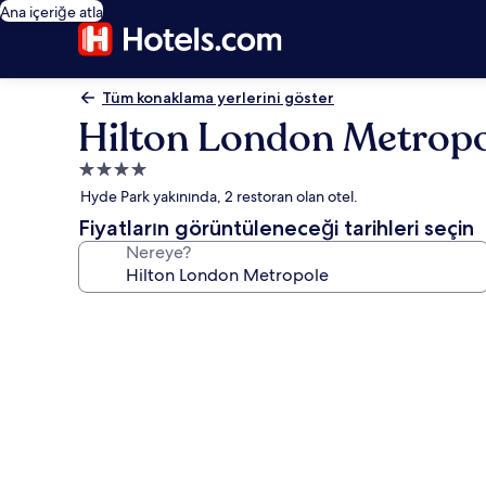
Ana içeriğe atla
Tüm konaklama yerlerini göster
Hilton London Metrop
4.0
yıldızlı
Hyde Park yakınında, 2 restoran olan otel.
konaklama
Fiyatların görüntüleneceği tarihleri seçin
yeri
Nereye?
Hilton
London
Metropole
için
fotoğraf
galerisi