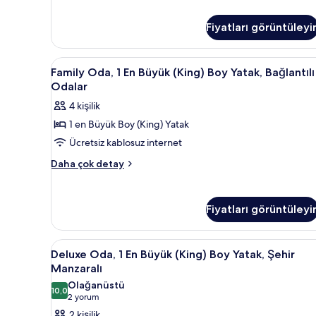
Suite)
hakkında
Fiyatları görüntüleyi
daha
fazla
detay
Family
Anti alerjik yatak takımı, odad
6
Family Oda, 1 En Büyük (King) Boy Yatak, Bağlantılı
Oda,
Odalar
1
4 kişilik
En
1 en Büyük Boy (King) Yatak
Büyük
Ücretsiz kablosuz internet
(King)
Boy
Family
Daha çok detay
Oda,
Yatak,
1
Bağlantılı
En
Odalar
Fiyatları görüntüleyi
Büyük
için
(King)
Boy
tüm
Deluxe
Deluxe Oda, 1 En Büyük (King)
5
Yatak,
Deluxe Oda, 1 En Büyük (King) Boy Yatak, Şehir
fotoğrafları
Oda,
Bağlantılı
Manzaralı
görün
Odalar
1
Olağanüstü
hakkında
10,0
En
10,0 / 10
(2
2 yorum
daha
Büyük
yorum)
2 kişilik
fazla