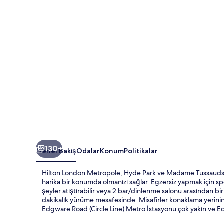
130+
Genel Bakış
Odalar
Konum
Politikalar
Hilton London Metropole, Hyde Park ve Madame Tussauds 
harika bir konumda olmanızı sağlar. Egzersiz yapmak için sp
şeyler atıştırabilir veya 2 bar/dinlenme salonu arasından bir
dakikalık yürüme mesafesinde. Misafirler konaklama yerinin
Edgware Road (Circle Line) Metro İstasyonu çok yakın ve 