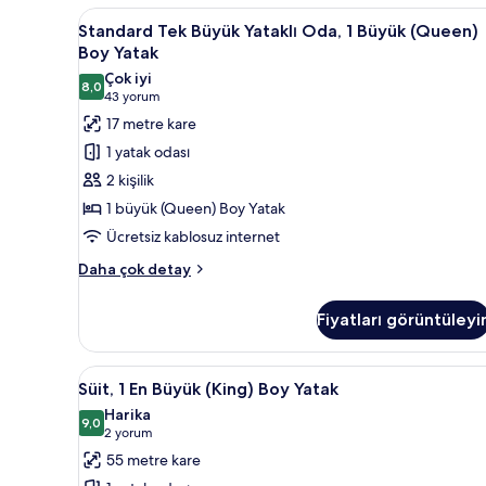
görün
1
Standard
Standard Tek Büyük Yataklı Oda
5
En
Standard Tek Büyük Yataklı Oda, 1 Büyük (Queen)
Tek
Büyük
Boy Yatak
(King)
Büyük
Çok iyi
Boy
8,0
Yataklı
8,0 / 10
(43
43 yorum
Yatak
Oda,
yorum)
17 metre kare
hakkında
1
daha
1 yatak odası
fazla
Büyük
2 kişilik
detay
(Queen)
1 büyük (Queen) Boy Yatak
Boy
Ücretsiz kablosuz internet
Yatak
için
Standard
Daha çok detay
Tek
tüm
Büyük
fotoğrafları
Fiyatları görüntüleyi
Yataklı
görün
Oda,
1
Süit,
Süit, 1 En Büyük (King) Boy Yat
6
Büyük
Süit, 1 En Büyük (King) Boy Yatak
1
(Queen)
Harika
Boy
En
9,0
9,0 / 10
(2
2 yorum
Yatak
Büyük
yorum)
55 metre kare
hakkında
(King)
daha