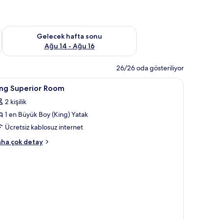
et Ağu 7 - Ağu 9
Önümüzdeki hafta sonu için müsaitliği kontrol et Ağu 14 - Ağu
Gelecek hafta sonu
Ağu 14 - Ağu 16
26/26 oda gösteriliyor
masa
ing
Anti alerjik yatak takımı, odada kasa, masa
23
ing Superior Room
uperior
2 kişilik
oom
1 en Büyük Boy (King) Yatak
in
üm
Ücretsiz kablosuz internet
otoğrafları
ng
ha çok detay
örün
perior
oom
kkında
ha
zla
tay