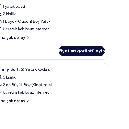
ha
1 yatak odası
zla
üyük
2 kişilik
tay
Queen)
1 büyük (Queen) Boy Yatak
oy
Ücretsiz kablosuz internet
atak,
gellilere
perior
ha çok detay
k
ygun
yük
oll-
Fiyatları görüntüleyin
taklı
a,
hower)
Yatak | Oturma alanı | Uydu yayını kanalları bulunan 55 inç LED televizyon, te
amily
Anti alerjik yatak takımı, odada kasa, masa
6
yük
mily Süit, 2 Yatak Odası
in
it,
ueen)
üm
6 kişilik
oy
otoğrafları
tak,
2 en Büyük Boy (King) Yatak
atak
gellilere
örün
dası
Ücretsiz kablosuz internet
ygun
in
oll-
mily
ha çok detay
üm
it,
ower)
otoğrafları
kkında
tak
örün
ha
ası
zla
kkında