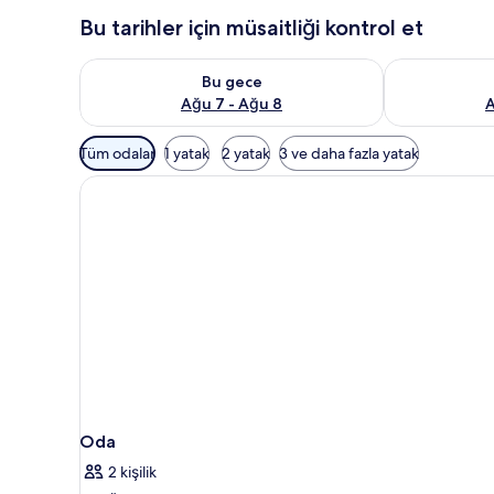
Bu tarihler için müsaitliği kontrol et
Bu gece için müsaitliği kontrol et Ağu 7 - Ağu 8
Yarın için müs
Bu gece
Ağu 7 - Ağu 8
A
Odalar
Tüm odalar
1 yatak
2 yatak
3 ve daha fazla yatak
için
mevcut
filtreler
Oda
2 kişilik