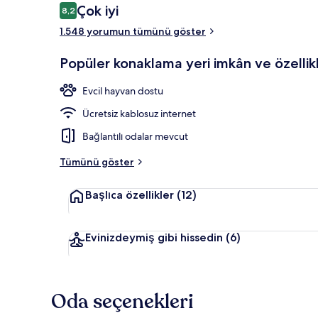
Yorumlar
Çok iyi
8,2
8,2/10
1.548 yorumun tümünü göster
Kahve dükka
Popüler konaklama yeri imkân ve özellikl
Evcil hayvan dostu
Ücretsiz kablosuz internet
Bağlantılı odalar mevcut
Tümünü göster
Başlıca özellikler
(12)
Evinizdeymiş gibi hissedin
(6)
Oda seçenekleri