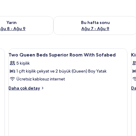
aitliği kontrol et Ağu 8 - Ağu 9
Bu hafta sonu için müsaitliği kontrol 
Yarın
Bu hafta sonu
ğu 8 - Ağu 9
Ağu 7 - Ağu 9
Two
Anti alerjik yatak takımı, odada kasa, 
K
8
Two Queen Beds Superior Room With Sofabed
K
Queen
S
5 kişilik
Beds
R
1 çift kişilik çekyat ve 2 büyük (Queen) Boy Yatak
Superior
iç
Room
t
Ücretsiz kablosuz internet
With
f
Two
Ki
Daha çok detay
Da
Sofabed
g
Queen
Su
Beds
R
için
Superior
ha
tüm
Room
da
fotoğrafları
With
fa
görün
Sofabed
de
hakkında
daha