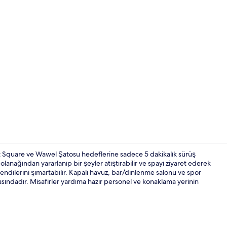
Kapalı yüzme 
t Square ve Wawel Şatosu hedeflerine sadece 5 dakikalık sürüş
lanağından yararlanıp bir şeyler atıştırabilir ve spayı ziyaret ederek
endilerini şımartabilir. Kapalı havuz, bar/dinlenme salonu ve spor
Lobi dinlenm
rasındadır. Misafirler yardıma hazır personel ve konaklama yerinin