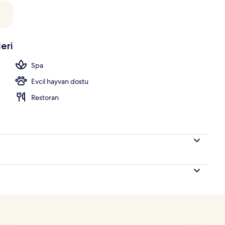
erinden manzara
eri
Spa
Evcil hayvan dostu
Restoran