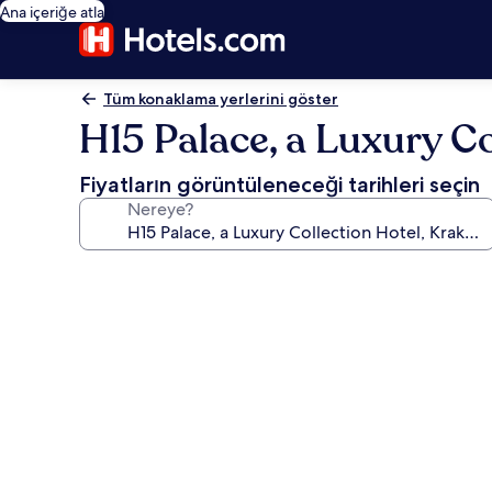
Ana içeriğe atla
Tüm konaklama yerlerini göster
H15 Palace, a Luxury C
Fiyatların görüntüleneceği tarihleri seçin
Nereye?
H15
Palace,
a
Luxury
Collection
Hotel,
Krakow