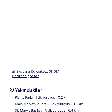
ul. Sw. Jana 15, Kraków, 31-017
Haritada göster
Yakındakiler
Planty Parkı
- 1 dk yürüyüş
- 0.2 km
Main Market Square
- 3 dk yürüyüş
- 0.3 km
Hari
St. Mary’s Basilica
- 5 dk yürüyüş
- 0.4 km