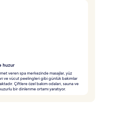
e huzur
met veren spa merkezinde masajlar, yüz
rı ve vücut peelingleri gibi günlük bakımlar
ktadır. Çiftlere özel bakım odaları, sauna ve
 huzurlu bir dinlenme ortamı yaratıyor.