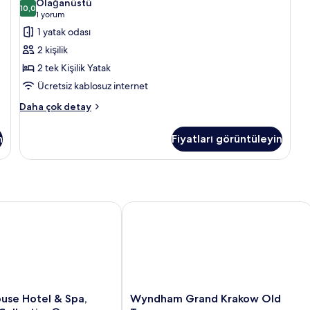
Olağanüstü
hakkında
2
10,0
ha
10,0 / 10
(1
1 yorum
daha
da
Tek
yorum)
1 yatak odası
fazla
fa
Kişilik
detay
de
2 kişilik
Yatak
2 tek Kişilik Yatak
için
Ücretsiz kablosuz internet
tüm
fotoğrafları
Classic
Daha çok detay
Oda,
görün
2
n
Fiyatları görüntüleyin
Tek
Kişilik
Yatak
hakkında
daha
fazla
e Hotel & Spa, Autograph Collection®
Wyndham Grand Krakow Old Town
detay
Wyndham
use Hotel & Spa,
Wyndham Grand Krakow Old
Grand