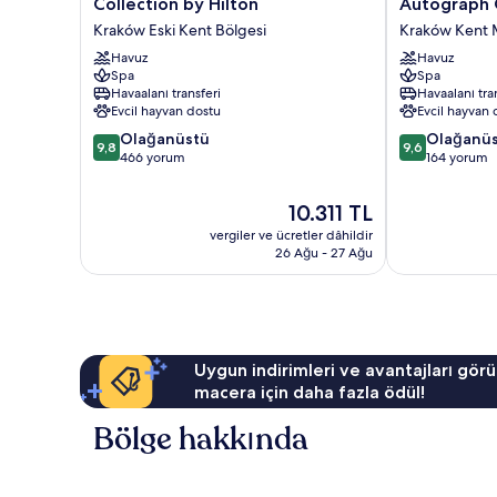
Collection by Hilton
Autograph 
Krakow,
Hotel
Kraków Eski Kent Bölgesi
Kraków Kent 
Curio
&
Collection
Havuz
Spa,
Havuz
Spa
Spa
by
Autograph
Havaalanı transferi
Havaalanı tra
Hilton
Collection®
Evcil hayvan dostu
Evcil hayvan 
Kraków
Kraków
10
10
Eski
Olağanüstü
Kent
Olağanü
9,8
9,6
üzerinden
üzerinden
Kent
466 yorum
Merkezi
164 yorum
9.8,
9.6,
Bölgesi
Olağanüstü,
Olağanüstü,
Güncel
10.311 TL
466
164
fiyat:
vergiler ve ücretler dâhildir
yorum
yorum
10.311 TL
26 Ağu - 27 Ağu
Uygun indirimleri ve avantajları görü
macera için daha fazla ödül!
Bölge hakkında