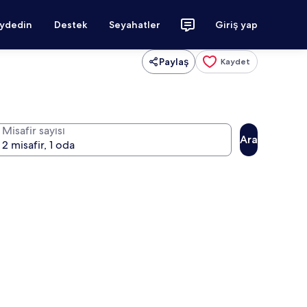
aydedin
Destek
Seyahatler
Giriş yap
Paylaş
Kaydet
Misafir sayısı
Ara