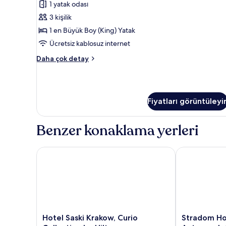
1 yatak odası
En
3 kişilik
Büyük
(King)
1 en Büyük Boy (King) Yatak
Boy
Ücretsiz kablosuz internet
Yatak
Süit,
Daha çok detay
için
1
tüm
En
Büyük
fotoğrafları
(King)
görün
Fiyatları görüntüleyi
Boy
Yatak
hakkında
Benzer konaklama yerleri
daha
fazla
detay
Hotel Saski Krakow, Curio Collection by Hilton
Stradom Hous
Hotel
Stradom
Hotel Saski Krakow, Curio
Stradom Ho
Saski
House