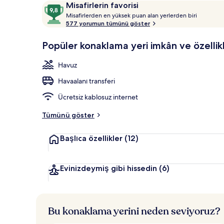
Yorumlar
10
Misafirlerin favorisi
Konaklama y
M
üzerinden
Misafirlerden en yüksek puan alan yerlerden biri
i
577 yorumun tümünü göster
9,8,
s
Misafirlerin
a
Popüler konaklama yeri imkân ve özellikl
favorisi
f
i
Havuz
r
l
Havaalanı transferi
e
r
Ücretsiz kablosuz internet
d
e
Tümünü göster
n
Başlıca özellikler
(12)
e
n
y
Evinizdeymiş gibi hissedin
(6)
ü
k
s
e
Bu konaklama yerini neden seviyoruz?
k