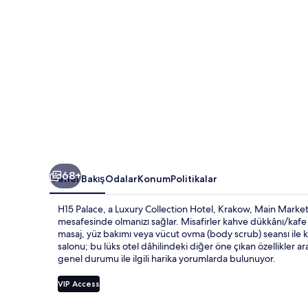
için
fotoğraf
galerisi
68+
Genel Bakış
Odalar
Konum
Politikalar
H15 Palace, a Luxury Collection Hotel, Krakow, Main Marke
mesafesinde olmanızı sağlar. Misafirler kahve dükkânı/kafe o
masaj, yüz bakımı veya vücut ovma (body scrub) seansı ile k
salonu; bu lüks otel dâhilindeki diğer öne çıkan özellikler a
genel durumu ile ilgili harika yorumlarda bulunuyor.
VIP Access