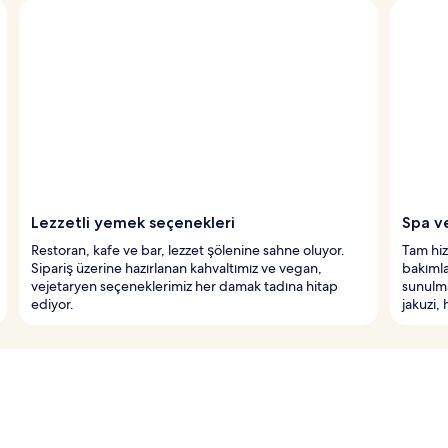
Lezzetli yemek seçenekleri
Spa v
Restoran, kafe ve bar, lezzet şölenine sahne oluyor.
Tam hiz
Sipariş üzerine hazırlanan kahvaltımız ve vegan,
bakımla
vejetaryen seçeneklerimiz her damak tadına hitap
sunulma
ediyor.
jakuzi,