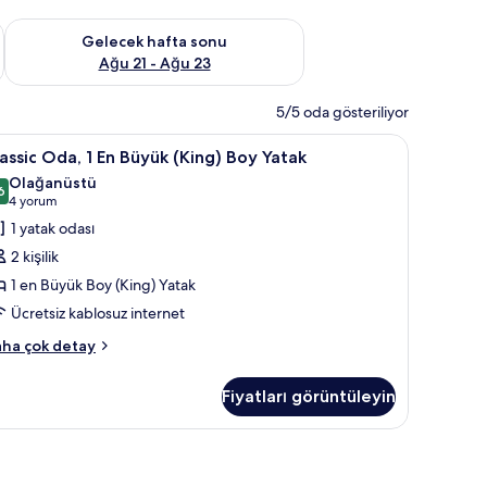
t Ağu 14 - Ağu 16
Önümüzdeki hafta sonu için müsaitliği kontrol et Ağu 21 - Ağ
Gelecek hafta sonu
Ağu 21 - Ağu 23
5/5 oda gösteriliyor
ak | Anti alerjik yatak takımı, kuştüyü yorgan, minibar, odada kasa
assic
Classic Oda, 1 En Büyük (King) Boy Yatak | Ant
4
assic Oda, 1 En Büyük (King) Boy Yatak
da,
Olağanüstü
6
,6 / 10
(4
4 yorum
n
yorum)
1 yatak odası
üyük
2 kişilik
King)
1 en Büyük Boy (King) Yatak
oy
Ücretsiz kablosuz internet
atak
in
assic
ha çok detay
a,
üm
otoğrafları
Fiyatları görüntüleyin
örün
yük
ing)
 alerjik yatak takımı, kuştüyü yorgan, minibar, odada kasa
oy
tak