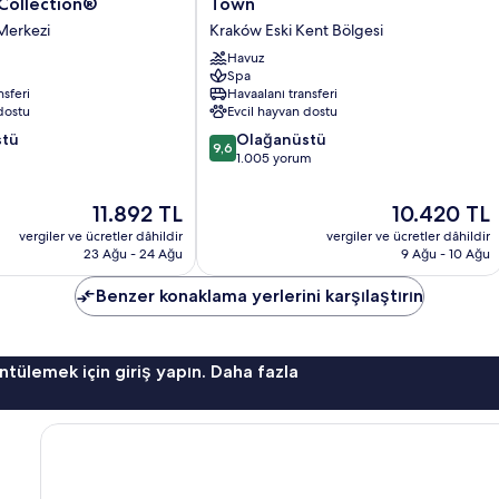
Collection®
Town
Krakow
Merkezi
Kraków Eski Kent Bölgesi
Old
Town
Havuz
Spa
Kraków
nsferi
Havaalanı transferi
Eski
dostu
Evcil hayvan dostu
Kent
10
stü
Bölgesi
Olağanüstü
9,6
üzerinden
1.005 yorum
9.6,
Olağanüstü,
Güncel
Güncel
11.892 TL
10.420 TL
1.005
fiyat:
fiyat:
vergiler ve ücretler dâhildir
vergiler ve ücretler dâhildir
yorum
11.892 TL
10.420 TL
23 Ağu - 24 Ağu
9 Ağu - 10 Ağu
Benzer konaklama yerlerini karşılaştırın
ntülemek için giriş yapın. Daha fazla