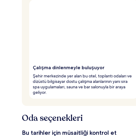
p
u
a
n
a
l
a
n
y
e
Çalışma dinlenmeyle buluşuyor
r
l
Şehir merkezinde yer alan bu otel, toplantı odaları ve
e
dizüstü bilgisayar dostu çalışma alanlarının yanı sıra
r
spa uygulamaları, sauna ve bar salonuyla bir araya
d
geliyor.
e
n
b
Oda seçenekleri
i
r
i
Bu tarihler için müsaitliği kontrol et