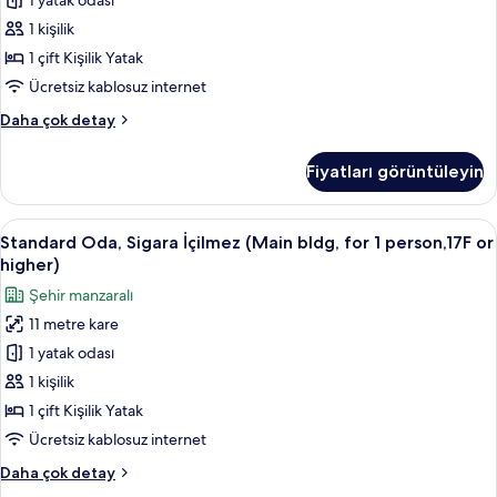
1 yatak odası
Sigara
High
and
1 kişilik
İçilmez
Floors
Above
17th
(Main
1 çift Kişilik Yatak
için
Floor
bldg,
Ücretsiz kablosuz internet
and
tüm
for
Above
Standard
Daha çok detay
fotoğrafları
1
hakkında
Tek
görün
daha
person,12F
Kişilik
Fiyatları görüntüleyin
fazla
Oda,
or
detay
Sigara
lower)
İçilmez
Standard
Standard Oda, Sigara İçilmez (Main bld
için
38
(Main
Standard Oda, Sigara İçilmez (Main bldg, for 1 person,17F or
Oda,
bldg,
tüm
higher)
for
Sigara
fotoğrafları
Şehir manzaralı
1
İçilmez
görün
person,12F
11 metre kare
(Main
or
1 yatak odası
bldg,
lower)
hakkında
for
1 kişilik
daha
1
1 çift Kişilik Yatak
fazla
person,17F
detay
Ücretsiz kablosuz internet
or
Standard
Daha çok detay
higher)
Oda,