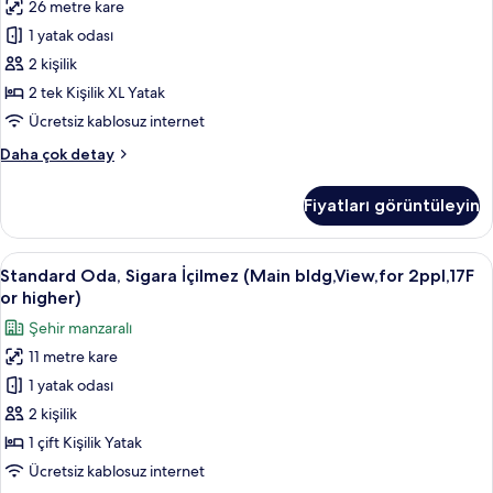
bldg/view
26 metre kare
Oda,
not
1 yatak odası
Sigara
specified)
hakkında
İçilmez
2 kişilik
daha
(South
2 tek Kişilik XL Yatak
fazla
bldg,
detay
Ücretsiz kablosuz internet
for
Superior
Daha çok detay
2ppl,
İki
Top
Ayrı
Fiyatları görüntüleyin
Yataklı
floor-
Oda,
14F)
Sigara
Standard
Standard Oda, Sigara İçilmez (Main bl
için
38
İçilmez
Standard Oda, Sigara İçilmez (Main bldg,View,for 2ppl,17F
Oda,
tüm
(South
or higher)
bldg,
Sigara
fotoğrafları
Şehir manzaralı
for
İçilmez
görün
2ppl,
11 metre kare
(Main
Top
1 yatak odası
bldg,View,for
floor-
14F)
2ppl,17F
2 kişilik
hakkında
or
1 çift Kişilik Yatak
daha
higher)
fazla
Ücretsiz kablosuz internet
için
detay