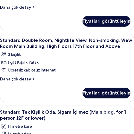
fotoğrafları
Above
Non-
Standard
Daha çok detay
görün
hakkında
Single
smoking,
daha
Room,
Main
Fiyatları görüntüleyin
fazla
Hotel-
Building,
detay
selected
Below
View,
Standard
Kuştüyü yorgan, masa, güneşlik/perde
4
Non-
12th
Standard Double Room, Nightlife View, Non-smoking, View
Double
smoking,
Room Main Building, High Floors 17th Floor and Above
Floor
Main
Room,
için
3 kişilik
Building,
Nightlife
tüm
Below
1 çift Kişilik Yatak
View,
12th
fotoğrafları
Ücretsiz kablosuz internet
Non-
Floor
görün
hakkında
smoking,
Standard
Daha çok detay
daha
Double
View
fazla
Room,
Room
Fiyatları görüntüleyin
detay
Nightlife
Main
View,
Building,
Non-
Standard
Kuştüyü yorgan, masa, güneşlik/perde
38
smoking,
High
Standard Tek Kişilik Oda, Sigara İçilmez (Main bldg, for 1
Tek
View
person,12F or lower)
Floors
Room
Kişilik
17th
11 metre kare
Main
Oda,
Floor
Building,