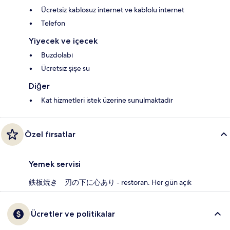
Ücretsiz kablosuz internet ve kablolu internet
Telefon
Yiyecek ve içecek
Buzdolabı
Ücretsiz şişe su
Diğer
Kat hizmetleri istek üzerine sunulmaktadır
Özel fırsatlar
Yemek servisi
鉄板焼き 刃の下に心あり - restoran. Her gün açık
Ücretler ve politikalar