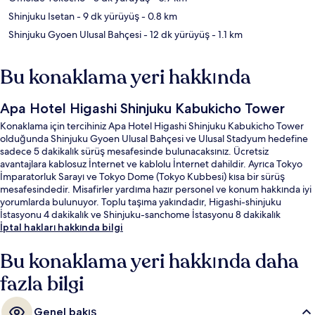
Shinjuku Isetan
- 9 dk yürüyüş
- 0.8 km
Shinjuku Gyoen Ulusal Bahçesi
- 12 dk yürüyüş
- 1.1 km
Bu konaklama yeri hakkında
Apa Hotel Higashi Shinjuku Kabukicho Tower
Konaklama için tercihiniz Apa Hotel Higashi Shinjuku Kabukicho Tower
olduğunda Shinjuku Gyoen Ulusal Bahçesi ve Ulusal Stadyum hedefine
sadece 5 dakikalık sürüş mesafesinde bulunacaksınız. Ücretsiz
avantajlara kablosuz İnternet ve kablolu İnternet dahildir. Ayrıca Tokyo
İmparatorluk Sarayı ve Tokyo Dome (Tokyo Kubbesi) kısa bir sürüş
mesafesindedir. Misafirler yardıma hazır personel ve konum hakkında iyi
yorumlarda bulunuyor. Toplu taşıma yakındadır, Higashi-shinjuku
İstasyonu 4 dakikalık ve Shinjuku-sanchome İstasyonu 8 dakikalık
yürüme mesafesinde bulunur.
İptal hakları hakkında bilgi
Bu konaklama yeri hakkında daha
fazla bilgi
Genel bakış