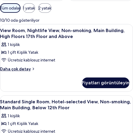
Odalar
Tüm odalar
1 yatak
2 yatak
için
mevcut
10/10 oda gösteriliyor
filtreler
View
Kuştüyü yorgan, masa, güneşlik/perde
1
View Room, Nightlife View, Non-smoking, Main Building,
Room,
High Floors 17th Floor and Above
Nightlife
1 kişilik
View,
1 çift Kişilik Yatak
Non-
Ücretsiz kablosuz internet
smoking,
Main
View
Daha çok detay
Room,
Building,
Nightlife
High
Fiyatları görüntüleyin
View,
Floors
Non-
17th
smoking,
Standard
Kuştüyü yorgan, masa, güneşlik/perde
5
Main
Floor
Standard Single Room, Hotel-selected View, Non-smoking,
Single
Building,
Main Building, Below 12th Floor
and
High
Room,
Above
1 kişilik
Floors
Hotel-
için
17th
1 çift Kişilik Yatak
selected
Floor
tüm
Ücretsiz kablosuz internet
View,
and