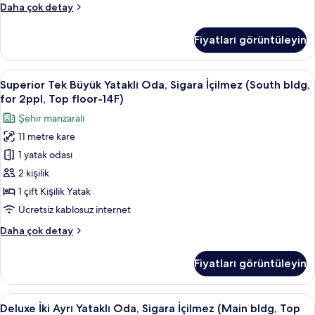
Standard
Daha çok detay
tüm
Oda,
fotoğrafları
Sigara
Fiyatları görüntüleyin
İçilmez
görün
(Main
bldg,View,for
Superior
Superior Tek Büyük Yataklı Oda, Sigara
37
2ppl,17F
Superior Tek Büyük Yataklı Oda, Sigara İçilmez (South bldg,
Tek
or
for 2ppl, Top floor-14F)
higher)
Büyük
Şehir manzaralı
hakkında
Yataklı
daha
11 metre kare
Oda,
fazla
1 yatak odası
Sigara
detay
İçilmez
2 kişilik
(South
1 çift Kişilik Yatak
bldg,
Ücretsiz kablosuz internet
for
Superior
Daha çok detay
2ppl,
Tek
Top
Büyük
Fiyatları görüntüleyin
Yataklı
floor-
Oda,
14F)
Sigara
Deluxe
Deluxe İki Ayrı Yataklı Oda, Sigara İç
için
36
İçilmez
Deluxe İki Ayrı Yataklı Oda, Sigara İçilmez (Main bldg, Top