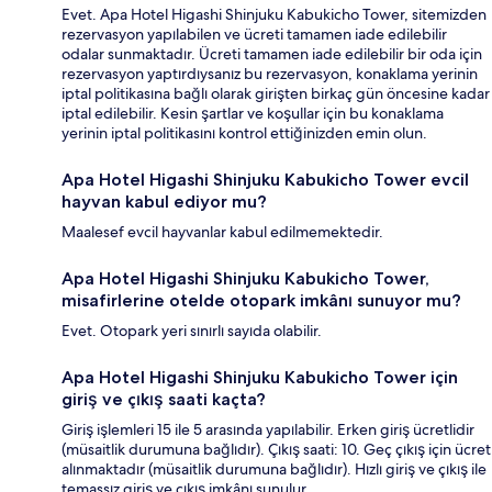
Evet. Apa Hotel Higashi Shinjuku Kabukicho Tower, sitemizden
rezervasyon yapılabilen ve ücreti tamamen iade edilebilir
odalar sunmaktadır. Ücreti tamamen iade edilebilir bir oda için
rezervasyon yaptırdıysanız bu rezervasyon, konaklama yerinin
iptal politikasına bağlı olarak girişten birkaç gün öncesine kadar
iptal edilebilir. Kesin şartlar ve koşullar için bu konaklama
yerinin iptal politikasını kontrol ettiğinizden emin olun.
Apa Hotel Higashi Shinjuku Kabukicho Tower evcil
hayvan kabul ediyor mu?
Maalesef evcil hayvanlar kabul edilmemektedir.
Apa Hotel Higashi Shinjuku Kabukicho Tower,
misafirlerine otelde otopark imkânı sunuyor mu?
Evet. Otopark yeri sınırlı sayıda olabilir.
Apa Hotel Higashi Shinjuku Kabukicho Tower için
giriş ve çıkış saati kaçta?
Giriş işlemleri 15 ile 5 arasında yapılabilir. Erken giriş ücretlidir
(müsaitlik durumuna bağlıdır). Çıkış saati: 10. Geç çıkış için ücret
alınmaktadır (müsaitlik durumuna bağlıdır). Hızlı giriş ve çıkış ile
temassız giriş ve çıkış imkânı sunulur.