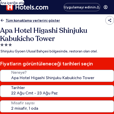
Ana içeriğe atla
Uygulamayı edinin
Tüm konaklama yerlerini göster
Apa Hotel Higashi Shinjuku
Kabukicho Tower
3.0
yıldızlı
Shinjuku Gyoen Ulusal Bahçesi bölgesinde, restoran olan otel.
konaklama
yeri
Fiyatların görüntüleneceği tarihleri seçin
Nereye?
Tarihler
Misafir sayısı