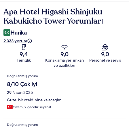
Apa Hotel Higashi Shinjuku
Yorumlar
Kabukicho Tower Yorumları
Harika
9,0
2.333 yorum
9,4
9,0
9,0
Temizlik
Konaklama yeri imkân
Personel ve servis
ve özellikleri
Yorumlar
Doğrulanmış yorum
8/10 Çok iyi
29 Nisan 2025
Guzel bir oteldi yine kalacagim.
Gizem, 2 gecelik seyahat
Doğrulanmış yorum