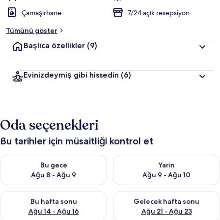
Çamaşırhane
7/24 açık resepsiyon
Tümünü göster
Başlıca özellikler
(9)
Evinizdeymiş gibi hissedin
(6)
Oda seçenekleri
Bu tarihler için müsaitliği kontrol et
Bu gece için müsaitliği kontrol et Ağu 8 - Ağu 9
Yarın için müsaitliği kontrol e
Bu gece
Yarın
Ağu 8 - Ağu 9
Ağu 9 - Ağu 10
Bu hafta sonu için müsaitliği kontrol et Ağu 14 - Ağu 16
Önümüzdeki hafta sonu için mü
Bu hafta sonu
Gelecek hafta sonu
Ağu 14 - Ağu 16
Ağu 21 - Ağu 23