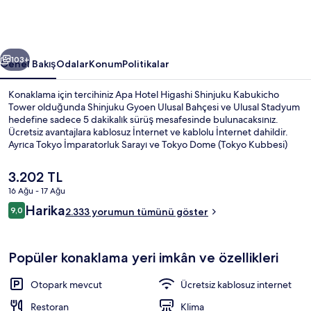
Tower
için
fotoğraf
ceki
Sonraki
galerisi
103+
Genel Bakış
Odalar
Konum
Politikalar
Konaklama için tercihiniz Apa Hotel Higashi Shinjuku Kabukicho
Tower olduğunda Shinjuku Gyoen Ulusal Bahçesi ve Ulusal Stadyum
hedefine sadece 5 dakikalık sürüş mesafesinde bulunacaksınız.
Ücretsiz avantajlara kablosuz İnternet ve kablolu İnternet dahildir.
Ayrıca Tokyo İmparatorluk Sarayı ve Tokyo Dome (Tokyo Kubbesi)
kısa bir sürüş mesafesindedir. Misafirler yardıma hazır personel ve
konum hakkında iyi yorumlarda bulunuyor. Toplu taşıma yakındadır,
Şu
3.202 TL
Higashi-shinjuku İstasyonu 4 dakikalık ve Shinjuku-sanchome
anki
16 Ağu - 17 Ağu
İstasyonu 8 dakikalık yürüme mesafesinde bulunur.
fiyat
Yorumlar
Harika
Hamam
9,0
3.202 TL
2.333 yorumun tümünü göster
9,0/10
Popüler konaklama yeri imkân ve özellikleri
Otopark mevcut
Ücretsiz kablosuz internet
Restoran
Klima