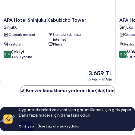
fazla
detay
APA
APA
APA Hotel Shinjuku Kabukicho Tower
APA Ho
Hotel
Hotel
Şinjuku
Şinjuku
Shinjuku
Shinjuku
Otopark mevcut
Ücretsiz kablosuz
Otopa
Kabukicho
Kabukic
internet
Tower
Chuo
Restoran
Klima
Restor
Şinjuku
Şinjuku
10
10
Çok İyi
Mük
8,4
8,6
üzerinden
üzerind
3.090 yorum
1.00
8.4,
8.6,
Çok
Mükemm
Güncel
3.659 TL
İyi,
1.006
fiyat:
3.090
yorum
16 Ağu - 17 Ağu
3.659 TL
yorum
Benzer konaklama yerlerini karşılaştırın
Uygun indirimleri ve avantajları görüntülemek için giriş yapın.
Daha fazla macera için daha fazla ödül!
Giriş yap
Ücretsiz olarak kaydolun