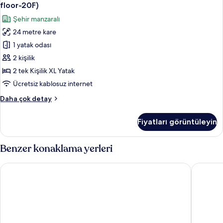
İki
tüm
(South
floor-20F)
bldg,
Ayrı
fotoğrafları
Şehir manzaralı
for
Yataklı
görün
2ppl,
24 metre kare
Oda,
Top
1 yatak odası
Sigara
floor-
14F)
İçilmez
2 kişilik
hakkında
(Main
2 tek Kişilik XL Yatak
daha
bldg,
fazla
Ücretsiz kablosuz internet
Top
detay
Deluxe
Daha çok detay
floor-
İki
20F)
Ayrı
Fiyatları görüntüleyin
Yataklı
için
Oda,
tüm
Sigara
Benzer konaklama yerleri
fotoğrafları
İçilmez
görün
(Main
APA Hotel Shinjuku Kabukicho Tower
APA Hote
bldg,
Top
floor-
20F)
hakkında
daha