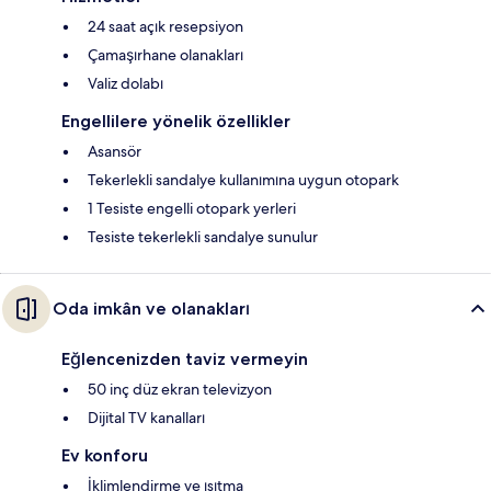
24 saat açık resepsiyon
Çamaşırhane olanakları
Valiz dolabı
Engellilere yönelik özellikler
Asansör
Tekerlekli sandalye kullanımına uygun otopark
1 Tesiste engelli otopark yerleri
Tesiste tekerlekli sandalye sunulur
Oda imkân ve olanakları
Eğlencenizden taviz vermeyin
50 inç düz ekran televizyon
Dijital TV kanalları
Ev konforu
İklimlendirme ve ısıtma