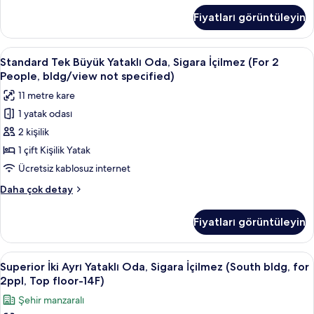
için
Sigara
Fiyatları görüntüleyin
İçilmez
tüm
(Main
fotoğrafları
bldg,
Standard
Kuştüyü yorgan, masa, güneşlik/perde
görün
38
for
Standard Tek Büyük Yataklı Oda, Sigara İçilmez (For 2
Tek
1
People, bldg/view not specified)
person,17F
Büyük
11 metre kare
or
Yataklı
higher)
1 yatak odası
Oda,
hakkında
2 kişilik
Sigara
daha
fazla
İçilmez
1 çift Kişilik Yatak
detay
(For
Ücretsiz kablosuz internet
2
Standard
Daha çok detay
People,
Tek
bldg/view
Büyük
Fiyatları görüntüleyin
Yataklı
not
Oda,
specified)
Sigara
Superior
Superior İki Ayrı Yataklı Oda, Sigara 
için
35
İçilmez
Superior İki Ayrı Yataklı Oda, Sigara İçilmez (South bldg, for
İki
(For
tüm
2ppl, Top floor-14F)
2
Ayrı
fotoğrafları
Şehir manzaralı
People,
Yataklı
görün