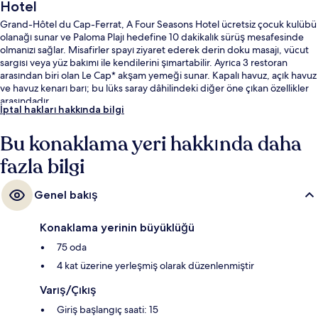
Hotel
Grand-Hôtel du Cap-Ferrat, A Four Seasons Hotel ücretsiz çocuk kulübü
olanağı sunar ve Paloma Plajı hedefine 10 dakikalık sürüş mesafesinde
olmanızı sağlar. Misafirler spayı ziyaret ederek derin doku masajı, vücut
sargısı veya yüz bakımı ile kendilerini şımartabilir. Ayrıca 3 restoran
arasından biri olan Le Cap* akşam yemeği sunar. Kapalı havuz, açık havuz
ve havuz kenarı barı; bu lüks saray dâhilindeki diğer öne çıkan özellikler
arasındadır.
İptal hakları hakkında bilgi
Bu konaklama yeri hakkında daha
fazla bilgi
Genel bakış
Konaklama yerinin büyüklüğü
75 oda
4 kat üzerine yerleşmiş olarak düzenlenmiştir
Varış/Çıkış
Giriş başlangıç saati: 15