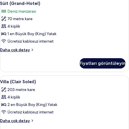
Süit
6
detay
Süit (Grand-Hotel)
(Grand-
Deniz manzarası
Hotel)
70 metre kare
için
tüm
4 kişilik
fotoğrafları
1 en Büyük Boy (King) Yatak
görün
Ücretsiz kablosuz internet
Süit
Daha çok detay
(Grand-
Hotel)
Fiyatları görüntüleyin
hakkında
daha
fazla
Villa
Villa (Clair Soleil) | Mısır pamuklu çarşa
6
detay
Villa (Clair Soleil)
(Clair
203 metre kare
Soleil)
4 kişilik
için
tüm
2 en Büyük Boy (King) Yatak
fotoğrafları
Ücretsiz kablosuz internet
görün
Villa
Daha çok detay
(Clair