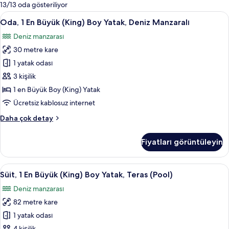
mevcut
13/13 oda gösteriliyor
filtreler
Oda,
Oda, 1 En Büyük (King) Boy Yatak, Deniz
3
Oda, 1 En Büyük (King) Boy Yatak, Deniz Manzaralı
1
Deniz manzarası
En
30 metre kare
Büyük
(King)
1 yatak odası
Boy
3 kişilik
Yatak,
1 en Büyük Boy (King) Yatak
Deniz
Ücretsiz kablosuz internet
Manzaralı
Oda,
Daha çok detay
için
1
tüm
En
Fiyatları görüntüleyin
fotoğrafları
Büyük
(King)
görün
Boy
Süit,
Süit, 1 En Büyük (King) Boy Yatak, Teras
6
Yatak,
Süit, 1 En Büyük (King) Boy Yatak, Teras (Pool)
1
Deniz
Deniz manzarası
Manzaralı
En
hakkında
82 metre kare
Büyük
daha
(King)
1 yatak odası
fazla
Boy
detay
4 kişilik