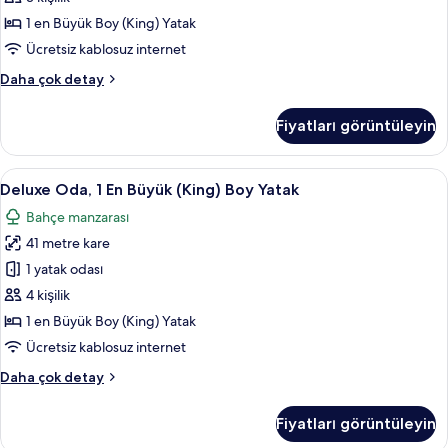
Boy
1 en Büyük Boy (King) Yatak
Yatak
Ücretsiz kablosuz internet
(Pinewood
Superior
Daha çok detay
View)
Oda,
için
1
Fiyatları görüntüleyin
tüm
En
Büyük
fotoğrafları
(King)
Deluxe
Deluxe Oda, 1 En Büyük (King) Boy Yatak
görün
7
Boy
Deluxe Oda, 1 En Büyük (King) Boy Yatak
Oda,
Yatak
Bahçe manzarası
(Pinewood
1
View)
41 metre kare
En
hakkında
Büyük
1 yatak odası
daha
(King)
fazla
4 kişilik
detay
Boy
1 en Büyük Boy (King) Yatak
Yatak
Ücretsiz kablosuz internet
için
Deluxe
Daha çok detay
tüm
Oda,
fotoğrafları
1
Fiyatları görüntüleyin
görün
En
Büyük