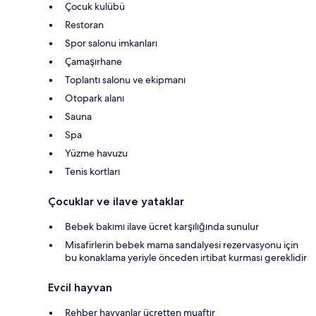
Çocuk kulübü
Restoran
Spor salonu imkanları
Çamaşırhane
Toplantı salonu ve ekipmanı
Otopark alanı
Sauna
Spa
Yüzme havuzu
Tenis kortları
Çocuklar ve ilave yataklar
Bebek bakımı ilave ücret karşılığında sunulur
Misafirlerin bebek mama sandalyesi rezervasyonu için
bu konaklama yeriyle önceden irtibat kurması gereklidir
Evcil hayvan
Rehber hayvanlar ücretten muaftır