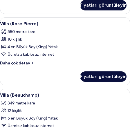
Soleil)
Fiyatları görüntüleyin
hakkında
daha
fazla
Villa
Villa (Rose Pierre) | Mısır pamuklu çarşa
8
detay
Villa (Rose Pierre)
(Rose
550 metre kare
Pierre)
10 kişilik
için
tüm
4 en Büyük Boy (King) Yatak
fotoğrafları
Ücretsiz kablosuz internet
görün
Villa
Daha çok detay
(Rose
Pierre)
Fiyatları görüntüleyin
hakkında
daha
fazla
Villa
Villa (Beauchamp) | Mısır pamuklu çarşa
9
detay
Villa (Beauchamp)
(Beauchamp)
349 metre kare
için
12 kişilik
tüm
fotoğrafları
5 en Büyük Boy (King) Yatak
görün
Ücretsiz kablosuz internet