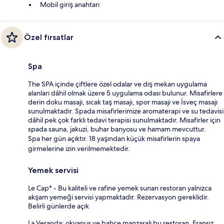
Mobil giriş anahtarı
Özel fırsatlar
Spa
The SPA içinde çiftlere özel odalar ve dış mekan uygulama
alanları dâhil olmak üzere 5 uygulama odası bulunur. Misafirlere
derin doku masajı, sıcak taş masajı, spor masajı ve İsveç masajı
sunulmaktadır. Spada misafirlerimize aromaterapi ve su tedavisi
dâhil pek çok farklı tedavi terapisi sunulmaktadır. Misafirler için
spada sauna, jakuzi, buhar banyosu ve hamam mevcuttur.
Spa her gün açıktır. 18 yaşından küçük misafirlerin spaya
girmelerine izin verilmemektedir.
Yemek servisi
Le Cap* - Bu kaliteli ve rafine yemek sunan restoran yalnızca
akşam yemeği servisi yapmaktadır. Rezervasyon gereklidir.
Belirli günlerde açık
La Veranda: okyanus ve bahçe manzaralı bu restoran, Fransız