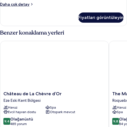
Villa
Daha çok detay
(Beauchamp)
hakkında
Fiyatları görüntüleyin
daha
fazla
detay
Benzer konaklama yerleri
Château de La Chèvre d’Or
The Mayb
Château
The
Château de La Chèvre d’Or
The Ma
de
Maybou
Eze Eski Kent Bölgesi
Roqueb
La
Riviera,
Havuz
Spa
Havuz
Chèvre
Maybou
Evcil hayvan dostu
Otopark mevcut
Spa
d’Or
Roqueb
Eze
Cap-
10
10
Olağanüstü
Ola
9,4
9,8
Eski
Martin
üzerinden
üzerind
485 yorum
84 y