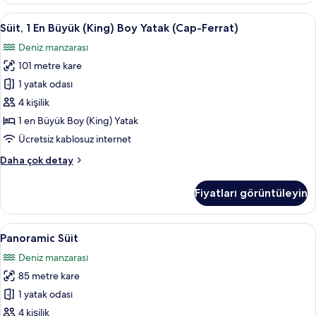
(King)
Süit,
Süit, 1 En Büyük (King) Boy Yatak (Cap-
5
Boy
Süit, 1 En Büyük (King) Boy Yatak (Cap-Ferrat)
1
Yatak
Deniz manzarası
hakkında
En
daha
101 metre kare
Büyük
fazla
(King)
1 yatak odası
detay
Boy
4 kişilik
Yatak
1 en Büyük Boy (King) Yatak
(Cap-
Ücretsiz kablosuz internet
Ferrat)
Süit,
Daha çok detay
için
1
tüm
En
Fiyatları görüntüleyin
fotoğrafları
Büyük
(King)
görün
Boy
Panoramic
Panoramic Süit | Mısır pamuklu çarşaf t
8
Yatak
Panoramic Süit
Süit
(Cap-
Deniz manzarası
Ferrat)
için
hakkında
85 metre kare
tüm
daha
fotoğrafları
1 yatak odası
fazla
görün
detay
4 kişilik