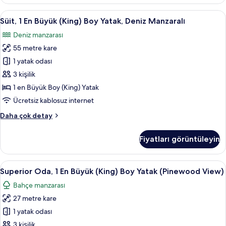
(King)
görün
Boy
Süit,
Mısır pamuklu çarşaf takımı, kaliteli ya
4
Yatak
Süit, 1 En Büyük (King) Boy Yatak, Deniz Manzaralı
1
(Palace
Deniz manzarası
Pinewood)
En
hakkında
55 metre kare
Büyük
daha
(King)
1 yatak odası
fazla
Boy
detay
3 kişilik
Yatak,
1 en Büyük Boy (King) Yatak
Deniz
Ücretsiz kablosuz internet
Manzaralı
Süit,
Daha çok detay
için
1
tüm
En
Fiyatları görüntüleyin
fotoğrafları
Büyük
(King)
görün
Boy
Superior
Mısır pamuklu çarşaf takımı, kaliteli ya
2
Yatak,
Superior Oda, 1 En Büyük (King) Boy Yatak (Pinewood View)
Oda,
Deniz
Bahçe manzarası
Manzaralı
1
hakkında
27 metre kare
En
daha
Büyük
1 yatak odası
fazla
(King)
detay
3 kişilik