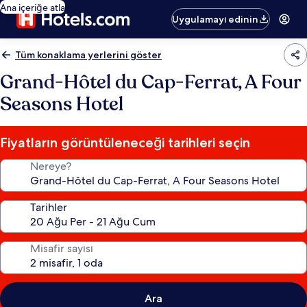
Ana içeriğe atla
Uygulamayı edinin
Tüm konaklama yerlerini göster
Grand-Hôtel du Cap-Ferrat, A Four
Seasons Hotel
Fiyatların görüntüleneceği tarihleri seçin
Nereye?
Tarihler
Misafir sayısı
Ara