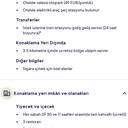
Otelde valesiz otopark (49 EUR/günlük)
Otelde elektrikli araç şarj istasyonu bulunur
Transferler
İstek üzerine tren istasyonu gidiş geliş servisi (24 saat
boyunca)*
Konaklama Yeri Dışında
3.5 kilometre içinde ücretsiz bölge ulaşım servisi
Diğer bilgiler
Sigara içmek için özel alanlar
Konaklama yeri imkân ve olanakları
Yiyecek ve içecek
Her sabah 07.30 ve 11 saatleri arasında tam kahvaltı (ücretli)
3 restoran