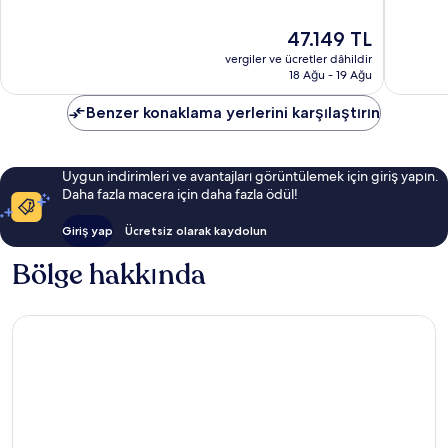
Kent
9.4,
9.8,
Bölgesi
Olağanüstü,
Olağanü
Güncel
47.149 TL
485
84
fiyat:
vergiler ve ücretler dâhildir
yorum
yorum
47.149 TL
18 Ağu - 19 Ağu
Benzer konaklama yerlerini karşılaştırın
Uygun indirimleri ve avantajları görüntülemek için giriş yapın.
Daha fazla macera için daha fazla ödül!
Giriş yap
Ücretsiz olarak kaydolun
Bölge hakkında