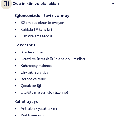
Oda imkân ve olanakları
Eğlencenizden taviz vermeyin
32 cm düz ekran televizyon
Kablolu TV kanalları
Film kiralama servisi
Ev konforu
İklimlendirme
Ücretli ve ücretsiz ürünlerle dolu minibar
Kahve/çay makinesi
Elektrikli su ısıtıcısı
Bornoz ve terlik
Çocuk terliği
Ütü/ütü masası (istek üzerine)
Rahat uyuyun
Anti alerjik yatak takımı
Yastık menüsü