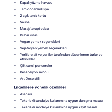
Kapalı yüzme havuzu
Tam donanımlı spa
2 açık tenis kortu
Sauna
Masaj/terapi odası
Buhar odası
Vegan yemek seçenekleri
Vejetaryen yemek seçenekleri
Yerlilere ait ve yerliler tarafından düzenlenen turlar ve
etkinlikler
Çift camlı pencereler
Resepsiyon salonu
Art Deco stili
Engellilere yönelik özellikler
Asansör
Tekerlekli sandalye kullanımına uygun danışma masası
Tekerlekli sandalye kullanımına uygun kayıt masası