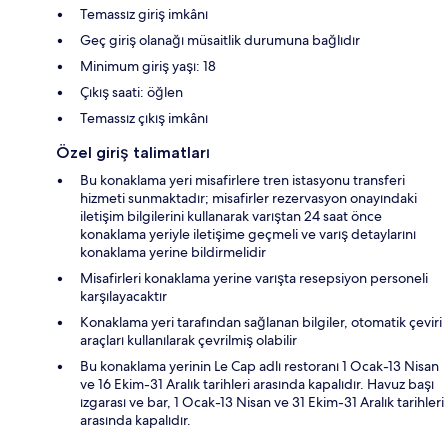
Temassız giriş imkânı
Geç giriş olanağı müsaitlik durumuna bağlıdır
Minimum giriş yaşı: 18
Çıkış saati: öğlen
Temassız çıkış imkânı
Özel giriş talimatları
Bu konaklama yeri misafirlere tren istasyonu transferi
hizmeti sunmaktadır; misafirler rezervasyon onayındaki
iletişim bilgilerini kullanarak varıştan 24 saat önce
konaklama yeriyle iletişime geçmeli ve varış detaylarını
konaklama yerine bildirmelidir
Misafirleri konaklama yerine varışta resepsiyon personeli
karşılayacaktır
Konaklama yeri tarafından sağlanan bilgiler, otomatik çeviri
araçları kullanılarak çevrilmiş olabilir
Bu konaklama yerinin Le Cap adlı restoranı 1 Ocak-13 Nisan
ve 16 Ekim-31 Aralık tarihleri arasında kapalıdır. Havuz başı
ızgarası ve bar, 1 Ocak-13 Nisan ve 31 Ekim-31 Aralık tarihleri
arasında kapalıdır.