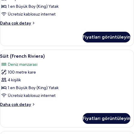
1 en Büyük Boy (King) Yatak
Ücretsiz kablosuz internet
Panoramic
Daha çok detay
Süit
hakkında
Fiyatları görüntüleyin
daha
fazla
detay
Süit
Süit (French Riviera) | Mısır pamuklu ça
6
Süit (French Riviera)
(French
Deniz manzarası
Riviera)
100 metre kare
için
tüm
4 kişilik
fotoğrafları
1 en Büyük Boy (King) Yatak
görün
Ücretsiz kablosuz internet
Süit
Daha çok detay
(French
Riviera)
Fiyatları görüntüleyin
hakkında
daha
fazla
Süit (Grand-Hotel) | Mısır pamuklu çarş