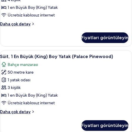
Yatak,
1 en Büyük Boy (King) Yatak
Teras
Ücretsiz kablosuz internet
(Pool)
Süit,
Daha çok detay
için
1
tüm
En
Fiyatları görüntüleyin
fotoğrafları
Büyük
(King)
görün
Boy
Süit,
Mısır pamuklu çarşaf takımı, kaliteli ya
4
Yatak,
Süit, 1 En Büyük (King) Boy Yatak (Palace Pinewood)
1
Teras
Bahçe manzarası
(Pool)
En
hakkında
50 metre kare
Büyük
daha
(King)
1 yatak odası
fazla
Boy
detay
3 kişilik
Yatak
1 en Büyük Boy (King) Yatak
(Palace
Ücretsiz kablosuz internet
Pinewood)
Süit,
Daha çok detay
için
1
tüm
En
Fiyatları görüntüleyin
fotoğrafları
Büyük