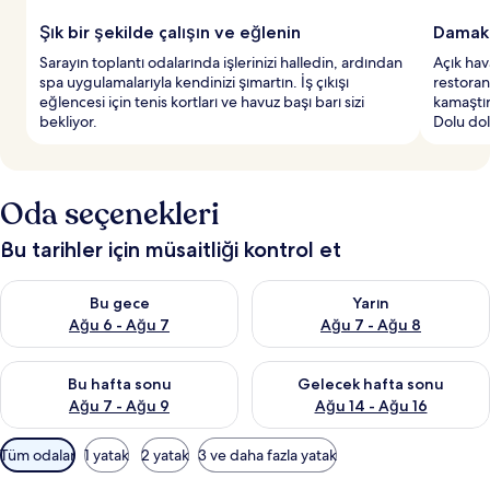
Şık bir şekilde çalışın ve eğlenin
Damak 
Sarayın toplantı odalarında işlerinizi halledin, ardından
Açık hav
spa uygulamalarıyla kendinizi şımartın. İş çıkışı
restoran
eğlencesi için tenis kortları ve havuz başı barı sizi
kamaştır
bekliyor.
Dolu dolu
Oda seçenekleri
Bu tarihler için müsaitliği kontrol et
Bu gece için müsaitliği kontrol et Ağu 6 - Ağu 7
Yarın için müsaitliği kontrol e
Bu gece
Yarın
Ağu 6 - Ağu 7
Ağu 7 - Ağu 8
Bu hafta sonu için müsaitliği kontrol et Ağu 7 - Ağu 9
Önümüzdeki hafta sonu için müs
Bu hafta sonu
Gelecek hafta sonu
Ağu 7 - Ağu 9
Ağu 14 - Ağu 16
Odalar
Tüm odalar
1 yatak
2 yatak
3 ve daha fazla yatak
için