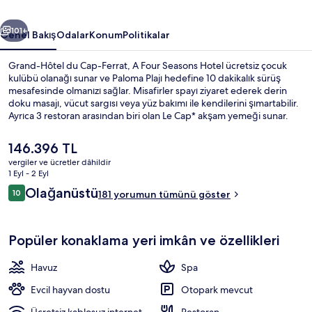
Seasons
ceki
Sonraki
Hotel
101+
Genel Bakış
Odalar
Konum
Politikalar
için
Grand-Hôtel du Cap-Ferrat, A Four Seasons Hotel ücretsiz çocuk
fotoğraf
kulübü olanağı sunar ve Paloma Plajı hedefine 10 dakikalık sürüş
mesafesinde olmanızı sağlar. Misafirler spayı ziyaret ederek derin
galerisi
doku masajı, vücut sargısı veya yüz bakımı ile kendilerini şımartabilir.
Ayrıca 3 restoran arasından biri olan Le Cap* akşam yemeği sunar.
Kapalı havuz, açık havuz ve havuz kenarı barı; bu lüks saray
dâhilindeki diğer öne çıkan özellikler arasındadır.
Şu
146.396 TL
anki
vergiler ve ücretler dâhildir
fiyat
1 Eyl - 2 Eyl
Süit, 1 En Büyük (King) Boy Yatak, Ter
146.396 TL
Yorumlar
Olağanüstü
10
181 yorumun tümünü göster
10/10
Popüler konaklama yeri imkân ve özellikleri
Havuz
Spa
Evcil hayvan dostu
Otopark mevcut