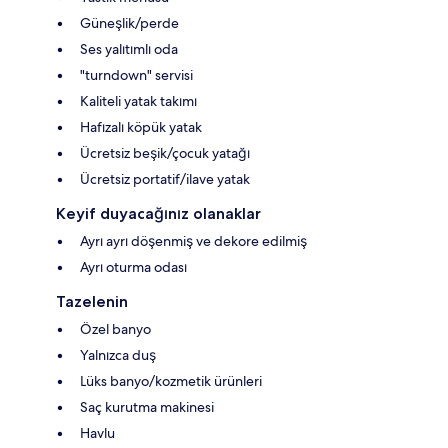
Güneşlik/perde
Ses yalıtımlı oda
"turndown" servisi
Kaliteli yatak takımı
Hafızalı köpük yatak
Ücretsiz beşik/çocuk yatağı
Ücretsiz portatif/ilave yatak
Keyif duyacağınız olanaklar
Ayrı ayrı döşenmiş ve dekore edilmiş
Ayrı oturma odası
Tazelenin
Özel banyo
Yalnızca duş
Lüks banyo/kozmetik ürünleri
Saç kurutma makinesi
Havlu