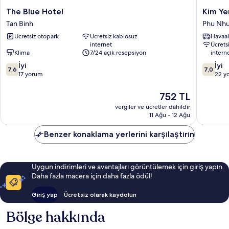
The
Kim
The Blue Hotel
Kim Ye
Blue
Yen
Tan Binh
Phu Nh
Hotel
Hotel
Ücretsiz otopark
Ücretsiz kablosuz
Havaal
Tan
Phu
internet
Ücrets
Binh
Nhuan
Klima
7/24 açık resepsiyon
intern
10
10
İyi
İyi
7,6
7,0
üzerinden
üzerind
17 yorum
22 y
7.6,
7.0,
İyi,
İyi,
Güncel
752 TL
17
22
fiyat:
vergiler ve ücretler dâhildir
yorum
yorum
752 TL
11 Ağu - 12 Ağu
Benzer konaklama yerlerini karşılaştırın
Uygun indirimleri ve avantajları görüntülemek için giriş yapın.
Daha fazla macera için daha fazla ödül!
Giriş yap
Ücretsiz olarak kaydolun
Bölge hakkında