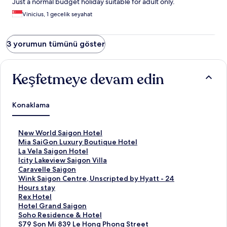
Just a normal budget holiday suitable for adult only.
Vinicius, 1 gecelik seyahat
3 yorumun tümünü göster
Keşfetmeye devam edin
Konaklama
N
New World Saigon Hotel
e
M
Mia SaiGon Luxury Boutique Hotel
w
i
L
La Vela Saigon Hotel
W
a
a
I
Icity Lakeview Saigon Villa
o
S
V
c
C
Caravelle Saigon
r
a
e
i
a
W
Wink Saigon Centre, Unscripted by Hyatt - 24
l
i
l
t
r
i
Hours stay
d
G
a
y
a
n
R
Rex Hotel
S
o
S
L
v
k
e
H
Hotel Grand Saigon
a
n
a
a
e
S
x
o
S
Soho Residence & Hotel
i
L
i
k
l
a
H
t
o
S
S79 Son Mi 839 Le Hong Phong Street