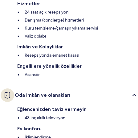
Hizmetler
24 saat açık resepsiyon
Danışma (concierge) hizmetleri
Kuru temizleme/çamaşır yıkama servisi
Valiz dolabı
İmkân ve Kolaylıklar
Resepsiyonda emanet kasası
Engellilere yönelik özellikler
Asansör
Oda imkân ve olanakları
Eğlencenizden taviz vermeyin
43 inç akıllı televizyon
Ev konforu
İklimlendirme