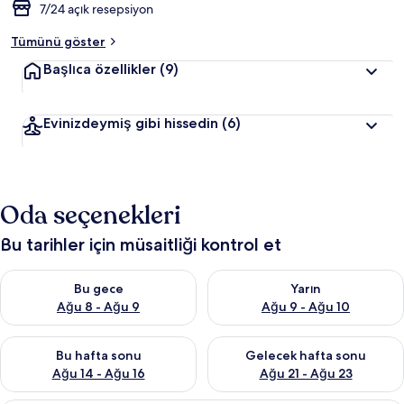
7/24 açık resepsiyon
Tümünü göster
Başlıca özellikler
(9)
Evinizdeymiş gibi hissedin
(6)
Oda seçenekleri
Bu tarihler için müsaitliği kontrol et
Bu gece için müsaitliği kontrol et Ağu 8 - Ağu 9
Yarın için müsaitliği kontrol e
Bu gece
Yarın
Ağu 8 - Ağu 9
Ağu 9 - Ağu 10
Bu hafta sonu için müsaitliği kontrol et Ağu 14 - Ağu 16
Önümüzdeki hafta sonu için mü
Bu hafta sonu
Gelecek hafta sonu
Ağu 14 - Ağu 16
Ağu 21 - Ağu 23