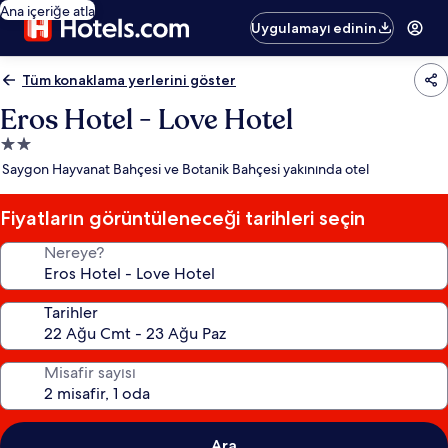
Ana içeriğe atla
Uygulamayı edinin
Tüm konaklama yerlerini göster
Eros Hotel - Love Hotel
2.0
yıldızlı
Saygon Hayvanat Bahçesi ve Botanik Bahçesi yakınında otel
konaklama
yeri
Fiyatların görüntüleneceği tarihleri seçin
Nereye?
Tarihler
Misafir sayısı
Ara