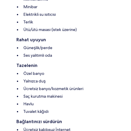
Minibar
Elektrikli su ısıtıcısı
Terlik
Ütü/ütü masası (istek üzerine)
Rahat uyuyun
Güneşlik/perde
Ses yalıtımlı oda
Tazelenin
Özel banyo
Yalnızca duş
Ücretsiz banyo/kozmetik ürünleri
Saç kurutma makinesi
Havlu
Tuvalet kâğıdı
Bağlantınızı sürdürün
Ücretsiz kablosuz İnternet