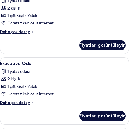
1 yatak odası
detay
için
2 kişilik
tüm
fotoğrafları
1 çift Kişilik Yatak
görün
Ücretsiz kablosuz internet
Deluxe
Daha çok detay
Oda
hakkında
Fiyatları görüntüleyin
daha
fazla
detay
Executive
Executive Oda | Minibar, güneşlik/perd
9
Executive Oda
Oda
1 yatak odası
için
2 kişilik
tüm
fotoğrafları
1 çift Kişilik Yatak
görün
Ücretsiz kablosuz internet
Executive
Daha çok detay
Oda
hakkında
Fiyatları görüntüleyin
daha
fazla
detay