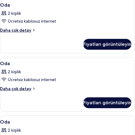
Oda
Minibar, güneşlik/perde, ses yalıtımı, 
5
Oda
için
2 kişilik
tüm
Ücretsiz kablosuz internet
fotoğrafları
görün
Oda
Daha çok detay
hakkında
daha
Fiyatları görüntüleyin
fazla
detay
Oda
Minibar, güneşlik/perde, ses yalıtımı, 
7
Oda
için
2 kişilik
tüm
Ücretsiz kablosuz internet
fotoğrafları
görün
Oda
Daha çok detay
hakkında
daha
Fiyatları görüntüleyin
fazla
detay
Oda
Minibar, güneşlik/perde, ses yalıtımı, 
9
Oda
için
2 kişilik
tüm