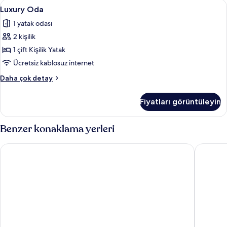
Luxury
Luxury Oda | Banyo | Duş, ücretsiz ba
8
Luxury Oda
Oda
1 yatak odası
için
2 kişilik
tüm
fotoğrafları
1 çift Kişilik Yatak
görün
Ücretsiz kablosuz internet
Luxury
Daha çok detay
Oda
hakkında
Fiyatları görüntüleyin
daha
fazla
detay
Benzer konaklama yerleri
The Blue Hotel
Kim Yen 