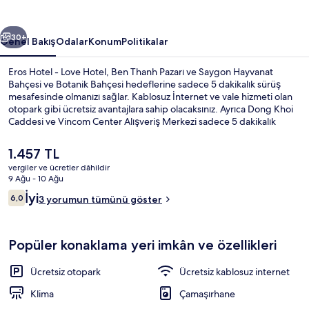
fotoğraf
galerisi
ceki
Sonraki
30+
Genel Bakış
Odalar
Konum
Politikalar
Eros Hotel - Love Hotel, Ben Thanh Pazarı ve Saygon Hayvanat
Bahçesi ve Botanik Bahçesi hedeflerine sadece 5 dakikalık sürüş
mesafesinde olmanızı sağlar. Kablosuz İnternet ve vale hizmeti olan
otopark gibi ücretsiz avantajlara sahip olacaksınız. Ayrıca Dong Khoi
Caddesi ve Vincom Center Alışveriş Merkezi sadece 5 dakikalık
sürüş mesafesindedir.
Şu
1.457 TL
anki
vergiler ve ücretler dâhildir
fiyat
9 Ağu - 10 Ağu
Minibar, güneşlik/perde, ses yalıtımı, 
1.457 TL
Yorumlar
İyi
6,0
3 yorumun tümünü göster
6,0/10
Popüler konaklama yeri imkân ve özellikleri
Ücretsiz otopark
Ücretsiz kablosuz internet
Klima
Çamaşırhane