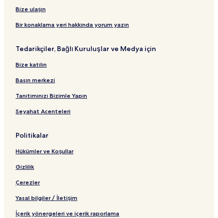
r
n
t
t
a
Bize ulaşın
t
d
ı
ı
n
B
a
t
Bir konaklama yeri hakkında yorum yazın
a
r
ı
ğ
t
Tedarikçiler, Bağlı Kuruluşlar ve Medya için
l
B
a
a
Bize katılın
n
ğ
t
l
Basın merkezi
ı
a
n
Tanıtımınızı Bizimle Yapın
t
Seyahat Acenteleri
ı
Politikalar
Hükümler ve Koşullar
Gizlilik
Çerezler
Yasal bilgiler / İletişim
İçerik yönergeleri ve içerik raporlama