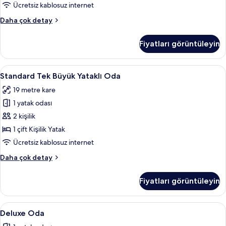
Ücretsiz kablosuz internet
fotoğrafları
görün
Oda
Daha çok detay
hakkında
daha
Fiyatları görüntüleyin
fazla
detay
Standard
Standard Tek Büyük Yataklı Oda | Minib
5
Standard Tek Büyük Yataklı Oda
Tek
19 metre kare
Büyük
1 yatak odası
Yataklı
Oda
2 kişilik
için
1 çift Kişilik Yatak
tüm
Ücretsiz kablosuz internet
fotoğrafları
Standard
Daha çok detay
görün
Tek
Büyük
Fiyatları görüntüleyin
Yataklı
Oda
hakkında
Deluxe
Deluxe Oda | Minibar, güneşlik/perde, 
7
daha
Deluxe Oda
Oda
fazla