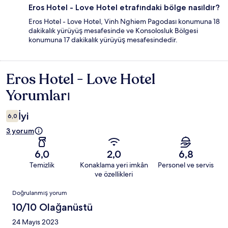
Eros Hotel - Love Hotel etrafındaki bölge nasıldır?
Eros Hotel - Love Hotel, Vinh Nghiem Pagodası konumuna 18
dakikalık yürüyüş mesafesinde ve Konsolosluk Bölgesi
konumuna 17 dakikalık yürüyüş mesafesindedir.
Eros Hotel - Love Hotel
Yorumlar
Yorumları
İyi
6,0
3 yorum
6,0
2,0
6,8
Temizlik
Konaklama yeri imkân
Personel ve servis
ve özellikleri
Yorumlar
Doğrulanmış yorum
10/10 Olağanüstü
24 Mayıs 2023