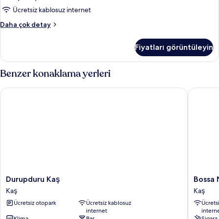
Ücretsiz kablosuz internet
Deluxe
Daha çok detay
Tek
Büyük
Fiyatları görüntüleyin
Yataklı
Oda
hakkında
Benzer konaklama yerleri
daha
fazla
Durupduru Kaş
Bossa N
detay
Durupduru
Bossa
Durupduru Kaş
Bossa
Kaş
Nova
Kaş
Kaş
Kaş
Mare
Ücretsiz otopark
Ücretsiz kablosuz
Ücrets
Kaş
internet
intern
Klima
Bar
Sigara