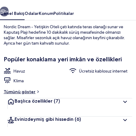
galerisi
ceki
Sonraki
1+
Genel Bakış
Odalar
Konum
Politikalar
Nordic Dream - Yetişkin Oteli çatı katında teras olanağı sunar ve
Kaputaş Plajı hedefine 10 dakikalık sürüş mesafesinde olmanızı
sağlar. Misafirler sezonluk açık havuz olanağının keyfini çıkarabilir.
Ayrıca her gün tam kahvaltı sunulur.
Popüler konaklama yeri imkân ve özellikleri
Havuz
Ücretsiz kablosuz internet
Oturma alanı
Klima
Tümünü göster
Başlıca özellikler
(7)
Evinizdeymiş gibi hissedin
(6)