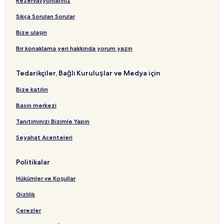
Rezervasyonlarınız
a
t
t
ğ
n
a
r
ı
B
l
t
ğ
Sıkça Sorulan Sorular
t
a
a
ı
l
B
ğ
n
a
Bize ulaşın
a
l
t
n
ğ
a
ı
t
Bir konaklama yeri hakkında yorum yazın
l
n
ı
a
t
Tedarikçiler, Bağlı Kuruluşlar ve Medya için
n
ı
t
Bize katılın
ı
Basın merkezi
Tanıtımınızı Bizimle Yapın
Seyahat Acenteleri
Politikalar
Hükümler ve Koşullar
Gizlilik
Çerezler