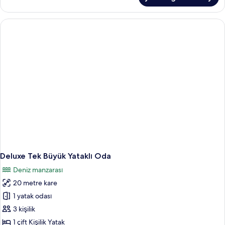
Yataklı
Oda
hakkında
daha
fazla
detay
Deluxe Tek Büyük Yataklı Oda
Deniz manzarası
20 metre kare
1 yatak odası
3 kişilik
1 çift Kişilik Yatak