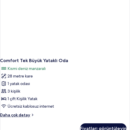
Comfort Tek Büyük Yataklı Oda
Kısmi deniz manzaralı
28 metre kare
1 yatak odası
3 kişilik
1 çift Kişilik Yatak
Ücretsiz kablosuz internet
Comfort
Daha çok detay
Tek
Büyük
Fiyatları görüntüleyin