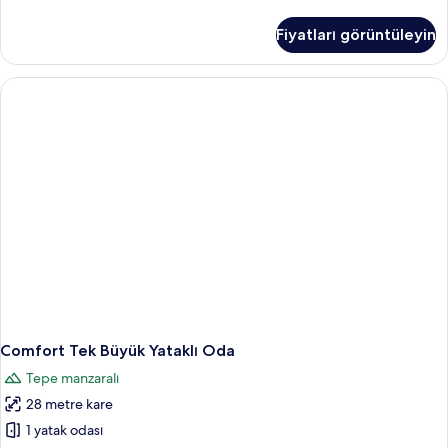
Tek
Büyük
Fiyatları görüntüleyin
Yataklı
Oda
hakkında
daha
fazla
detay
Comfort Tek Büyük Yataklı Oda
Tepe manzaralı
28 metre kare
1 yatak odası