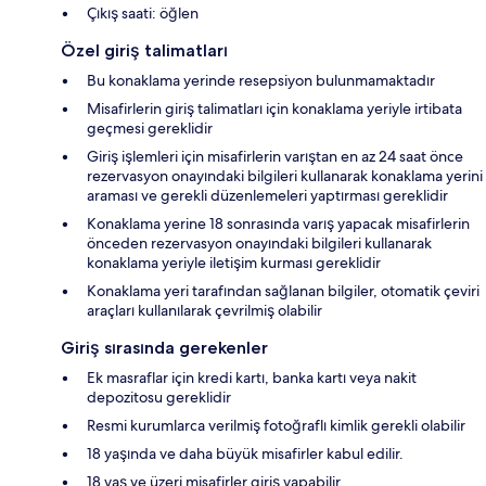
Çıkış saati: öğlen
Özel giriş talimatları
Bu konaklama yerinde resepsiyon bulunmamaktadır
Misafirlerin giriş talimatları için konaklama yeriyle irtibata
geçmesi gereklidir
Giriş işlemleri için misafirlerin varıştan en az 24 saat önce
rezervasyon onayındaki bilgileri kullanarak konaklama yerini
araması ve gerekli düzenlemeleri yaptırması gereklidir
Konaklama yerine 18 sonrasında varış yapacak misafirlerin
önceden rezervasyon onayındaki bilgileri kullanarak
konaklama yeriyle iletişim kurması gereklidir
Konaklama yeri tarafından sağlanan bilgiler, otomatik çeviri
araçları kullanılarak çevrilmiş olabilir
Giriş sırasında gerekenler
Ek masraflar için kredi kartı, banka kartı veya nakit
depozitosu gereklidir
Resmi kurumlarca verilmiş fotoğraflı kimlik gerekli olabilir
18 yaşında ve daha büyük misafirler kabul edilir.
18 yaş ve üzeri misafirler giriş yapabilir.