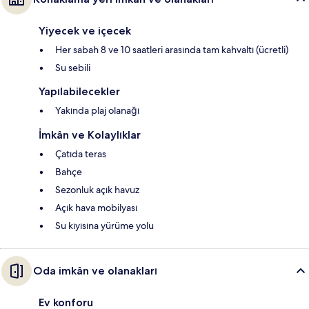
Yiyecek ve içecek
Her sabah 8 ve 10 saatleri arasında tam kahvaltı (ücretli)
Su sebili
Yapılabilecekler
Yakında plaj olanağı
İmkân ve Kolaylıklar
Çatıda teras
Bahçe
Sezonluk açık havuz
Açık hava mobilyası
Su kıyısına yürüme yolu
Oda imkân ve olanakları
Ev konforu