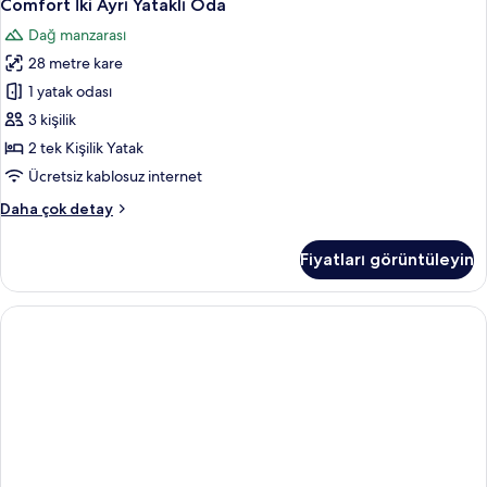
Comfort İki Ayrı Yataklı Oda
Dağ manzarası
28 metre kare
1 yatak odası
3 kişilik
2 tek Kişilik Yatak
Ücretsiz kablosuz internet
Comfort
Daha çok detay
İki
Ayrı
Fiyatları görüntüleyin
Yataklı
Oda
hakkında
daha
fazla
detay