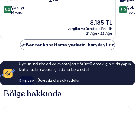
10
10
Çok İyi
Çok 
8,0
8,0
üzerinden
üzerind
14 yorum
1 yo
8.0,
8.0,
Güncel
8.185 TL
Çok
Çok
fiyat:
İyi,
İyi,
vergiler ve ücretler dâhildir
8.185 TL
21 Ağu - 22 Ağu
14
1
yorum
yorum
Benzer konaklama yerlerini karşılaştırın
Uygun indirimleri ve avantajları görüntülemek için giriş yapın.
Daha fazla macera için daha fazla ödül!
Giriş yap
Ücretsiz olarak kaydolun
Bölge hakkında