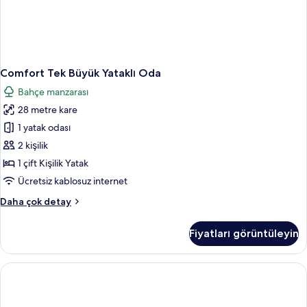
Comfort Tek Büyük Yataklı Oda
Bahçe manzarası
28 metre kare
1 yatak odası
2 kişilik
1 çift Kişilik Yatak
Ücretsiz kablosuz internet
Comfort
Daha çok detay
Tek
Büyük
Fiyatları görüntüleyin
Yataklı
Oda
hakkında
daha
fazla
detay