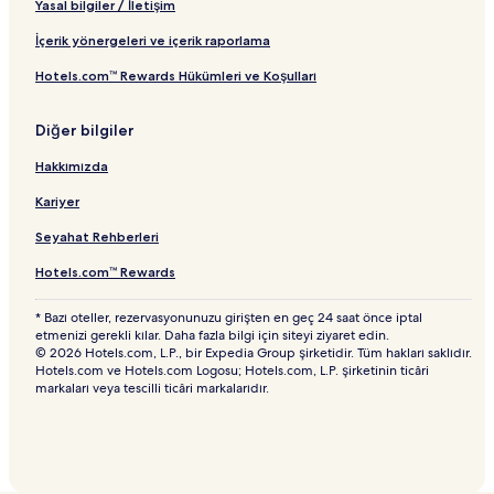
Yasal bilgiler / İletişim
İçerik yönergeleri ve içerik raporlama
Hotels.com™ Rewards Hükümleri ve Koşulları
Diğer bilgiler
Hakkımızda
Kariyer
Seyahat Rehberleri
Hotels.com™ Rewards
* Bazı oteller, rezervasyonunuzu girişten en geç 24 saat önce iptal
etmenizi gerekli kılar. Daha fazla bilgi için siteyi ziyaret edin.
© 2026 Hotels.com, L.P., bir Expedia Group şirketidir. Tüm hakları saklıdır.
Hotels.com ve Hotels.com Logosu; Hotels.com, L.P. şirketinin ticâri
markaları veya tescilli ticâri markalarıdır.