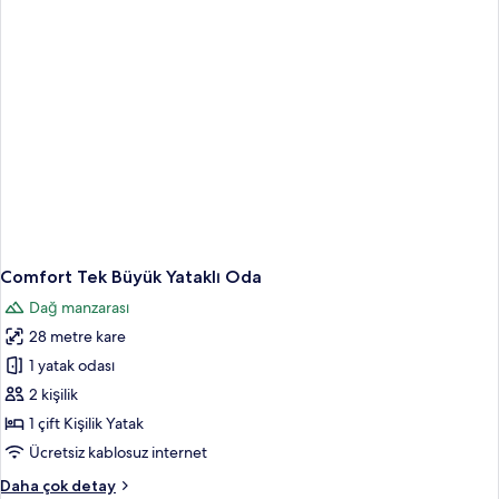
Oda
hakkında
daha
fazla
detay
Comfort Tek Büyük Yataklı Oda
Dağ manzarası
28 metre kare
1 yatak odası
2 kişilik
1 çift Kişilik Yatak
Ücretsiz kablosuz internet
Comfort
Daha çok detay