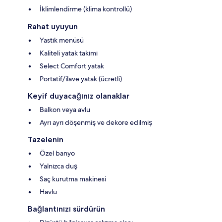
İklimlendirme (klima kontrollü)
Rahat uyuyun
Yastık menüsü
Kaliteli yatak takımı
Select Comfort yatak
Portatif/ilave yatak (ücretli)
Keyif duyacağınız olanaklar
Balkon veya avlu
Ayrı ayrı döşenmiş ve dekore edilmiş
Tazelenin
Özel banyo
Yalnızca duş
Saç kurutma makinesi
Havlu
Bağlantınızı sürdürün