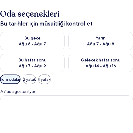
Oda seçenekleri
Bu tarihler için müsaitliği kontrol et
Bu gece için müsaitliği kontrol et Ağu 6 - Ağu 7
Yarın için müsaitliği kontrol e
Bu gece
Yarın
Ağu 6 - Ağu 7
Ağu 7 - Ağu 8
Bu hafta sonu için müsaitliği kontrol et Ağu 7 - Ağu 9
Önümüzdeki hafta sonu için müs
Bu hafta sonu
Gelecek hafta sonu
Ağu 7 - Ağu 9
Ağu 14 - Ağu 16
Odalar
Tüm odalar
2 yatak
1 yatak
için
mevcut
7/7 oda gösteriliyor
filtreler