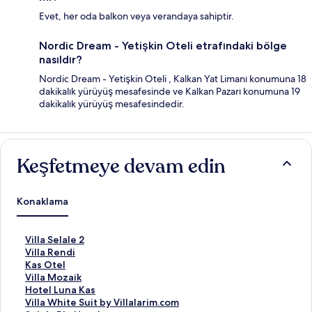
Evet, her oda balkon veya verandaya sahiptir.
Nordic Dream - Yetişkin Oteli etrafındaki bölge
nasıldır?
Nordic Dream - Yetişkin Oteli , Kalkan Yat Limanı konumuna 18
dakikalık yürüyüş mesafesinde ve Kalkan Pazarı konumuna 19
dakikalık yürüyüş mesafesindedir.
Keşfetmeye devam edin
Konaklama
V
Villa Selale 2
i
V
Villa Rendi
l
i
K
Kas Otel
l
l
a
V
Villa Mozaik
a
l
s
i
H
Hotel Luna Kas
S
a
O
l
o
V
Villa White Suit by Villalarim.com