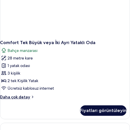
Comfort Tek Büyük veya İki Ayrı Yataklı Oda
Bahçe manzarası
28 metre kare
1 yatak odası
3 kişilik
2 tek Kişilik Yatak
Ücretsiz kablosuz internet
Comfort
Daha çok detay
Tek
Büyük
Fiyatları görüntüleyin
veya
İki
Ayrı
Yataklı