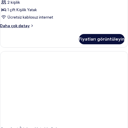
2 kişilik
1 çift Kişilik Yatak
Ücretsiz kablosuz internet
Comfort
Daha çok detay
Tek
Büyük
Fiyatları görüntüleyin
Yataklı
Oda
hakkında
daha
fazla
detay