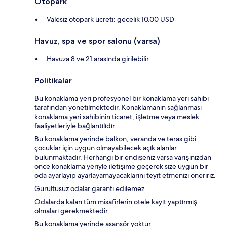
Otopark
Valesiz otopark ücreti: gecelik 10.00 USD
Havuz, spa ve spor salonu (varsa)
Havuza 8 ve 21 arasında girilebilir
Politikalar
Bu konaklama yeri profesyonel bir konaklama yeri sahibi
tarafından yönetilmektedir. Konaklamanın sağlanması
konaklama yeri sahibinin ticaret, işletme veya meslek
faaliyetleriyle bağlantılıdır.
Bu konaklama yerinde balkon, veranda ve teras gibi
çocuklar için uygun olmayabilecek açık alanlar
bulunmaktadır. Herhangi bir endişeniz varsa varışınızdan
önce konaklama yeriyle iletişime geçerek size uygun bir
oda ayarlayıp ayarlayamayacaklarını teyit etmenizi öneririz.
Gürültüsüz odalar garanti edilemez.
Odalarda kalan tüm misafirlerin otele kayıt yaptırmış
olmaları gerekmektedir.
Bu konaklama yerinde asansör yoktur.