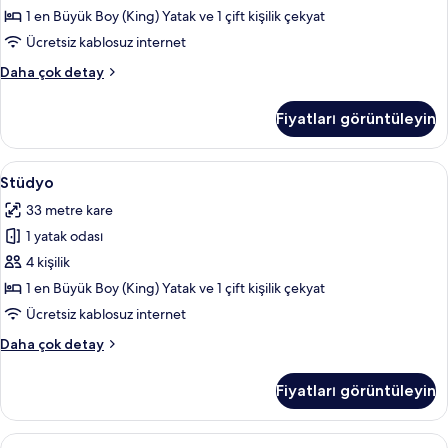
için
fazla
1 en Büyük Boy (King) Yatak ve 1 çift kişilik çekyat
detay
tüm
Ücretsiz kablosuz internet
fotoğrafları
Standard
Daha çok detay
görün
Süit,
1
Fiyatları görüntüleyin
Yatak
Odası
hakkında
Stüdyo
Odada kasa, masa, güneşlik/perde, üt
7
daha
Stüdyo
için
fazla
33 metre kare
detay
tüm
1 yatak odası
fotoğrafları
görün
4 kişilik
1 en Büyük Boy (King) Yatak ve 1 çift kişilik çekyat
Ücretsiz kablosuz internet
Stüdyo
Daha çok detay
hakkında
daha
Fiyatları görüntüleyin
fazla
detay