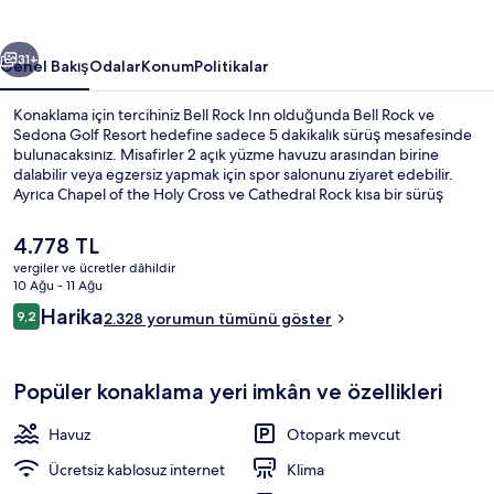
ceki
Sonraki
31+
Genel Bakış
Odalar
Konum
Politikalar
Konaklama için tercihiniz Bell Rock Inn olduğunda Bell Rock ve
Sedona Golf Resort hedefine sadece 5 dakikalık sürüş mesafesinde
bulunacaksınız. Misafirler 2 açık yüzme havuzu arasından birine
dalabilir veya egzersiz yapmak için spor salonunu ziyaret edebilir.
Ayrıca Chapel of the Holy Cross ve Cathedral Rock kısa bir sürüş
mesafesindedir. Misafirler arasında havuz ve konforlu yataklar
seviliyor.
Şu
4.778 TL
anki
vergiler ve ücretler dâhildir
fiyat
10 Ağu - 11 Ağu
Dış mekân
4.778 TL
Yorumlar
Harika
9,2
2.328 yorumun tümünü göster
9,2/10
Popüler konaklama yeri imkân ve özellikleri
Havuz
Otopark mevcut
Ücretsiz kablosuz internet
Klima