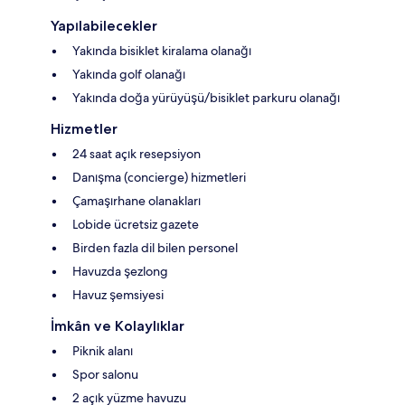
Yapılabilecekler
Yakında bisiklet kiralama olanağı
Yakında golf olanağı
Yakında doğa yürüyüşü/bisiklet parkuru olanağı
Hizmetler
24 saat açık resepsiyon
Danışma (concierge) hizmetleri
Çamaşırhane olanakları
Lobide ücretsiz gazete
Birden fazla dil bilen personel
Havuzda şezlong
Havuz şemsiyesi
İmkân ve Kolaylıklar
Piknik alanı
Spor salonu
2 açık yüzme havuzu