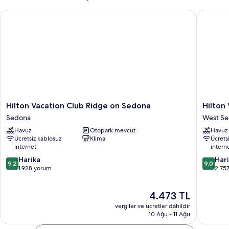
Hilton Vacation Club Ridge on Sedona
Hilton V
Hilton
Hilton
Hilton Vacation Club Ridge on Sedona
Hilton
Vacation
Vacation
Sedona
West S
Club
Club
Havuz
Otopark mevcut
Havuz
Ridge
Sedona
Ücretsiz kablosuz
Klima
Ücrets
on
Summit
internet
intern
Sedona
West
10
10
Sedona
Harika
Sedona
Har
9,2
9,0
üzerinden
üzerind
1.928 yorum
2.75
9.2,
9.0,
Harika,
Harika,
Güncel
4.473 TL
1.928
2.757
fiyat:
yorum
yorum
vergiler ve ücretler dâhildir
4.473 TL
10 Ağu - 11 Ağu