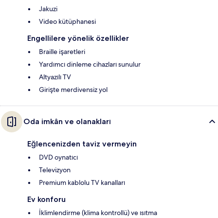
Jakuzi
Video kütüphanesi
Engellilere yönelik özellikler
Braille işaretleri
Yardımcı dinleme cihazları sunulur
Altyazılı TV
Girişte merdivensiz yol
Oda imkân ve olanakları
Eğlencenizden taviz vermeyin
DVD oynatıcı
Televizyon
Premium kablolu TV kanalları
Ev konforu
İklimlendirme (klima kontrollü) ve ısıtma