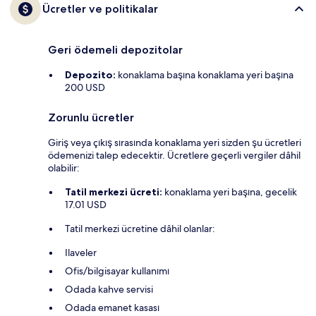
Ücretler ve politikalar
Geri ödemeli depozitolar
Depozito:
konaklama başına konaklama yeri başına
200 USD
Zorunlu ücretler
Giriş veya çıkış sırasında konaklama yeri sizden şu ücretleri
ödemenizi talep edecektir. Ücretlere geçerli vergiler dâhil
olabilir:
Tatil merkezi ücreti:
konaklama yeri başına, gecelik
17.01 USD
Tatil merkezi ücretine dâhil olanlar:
Ilaveler
Ofis/bilgisayar kullanımı
Odada kahve servisi
Odada emanet kasası