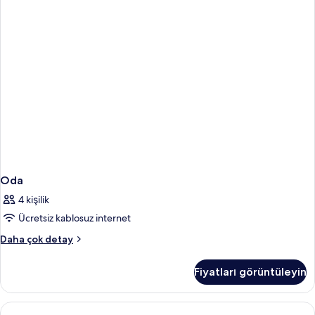
Oda
4 kişilik
Ücretsiz kablosuz internet
Oda
Daha çok detay
hakkında
daha
Fiyatları görüntüleyin
fazla
detay