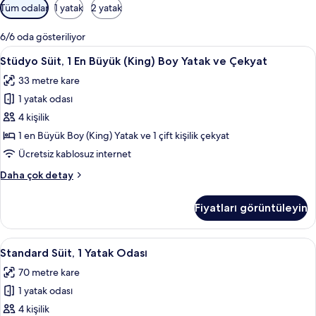
Odalar
Tüm odalar
1 yatak
2 yatak
için
mevcut
6/6 oda gösteriliyor
filtreler
Stüdyo
Odada kasa, masa, güneşlik/perde, üt
7
Stüdyo Süit, 1 En Büyük (King) Boy Yatak ve Çekyat
Süit,
33 metre kare
1
1 yatak odası
En
Büyük
4 kişilik
(King)
1 en Büyük Boy (King) Yatak ve 1 çift kişilik çekyat
Boy
Ücretsiz kablosuz internet
Yatak
Stüdyo
Daha çok detay
ve
Süit,
Çekyat
1
Fiyatları görüntüleyin
En
için
Büyük
tüm
(King)
Standard
Standard Süit, 1 Yatak Odası | Odada 
fotoğrafları
9
Boy
Standard Süit, 1 Yatak Odası
Süit,
görün
Yatak
70 metre kare
ve
1
Çekyat
1 yatak odası
Yatak
hakkında
Odası
4 kişilik
daha