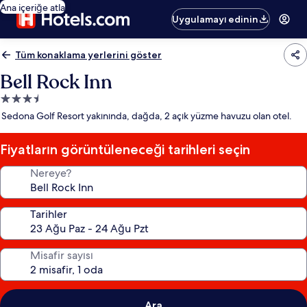
Ana içeriğe atla
Uygulamayı edinin
Tüm konaklama yerlerini göster
Bell Rock Inn
3.5
yıldızlı
Sedona Golf Resort yakınında, dağda, 2 açık yüzme havuzu olan otel.
konaklama
yeri
Fiyatların görüntüleneceği tarihleri seçin
Nereye?
Tarihler
Misafir sayısı
Ara