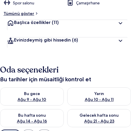
Spor salonu
Çamaşırhane
Tümünü göster
Başlıca özellikler
(11)
Evinizdeymiş gibi hissedin
(6)
Oda seçenekleri
Bu tarihler için müsaitliği kontrol et
Bu gece için müsaitliği kontrol et Ağu 9 - Ağu 10
Yarın için müsaitliği kontrol et
Bu gece
Yarın
Ağu 9 - Ağu 10
Ağu 10 - Ağu 11
Bu hafta sonu için müsaitliği kontrol et Ağu 14 - Ağu 16
Önümüzdeki hafta sonu için mü
Bu hafta sonu
Gelecek hafta sonu
Ağu 14 - Ağu 16
Ağu 21 - Ağu 23