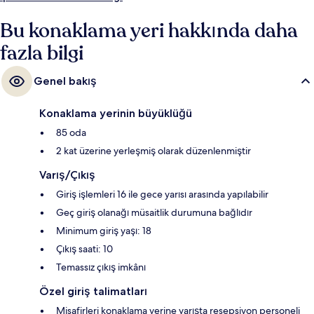
Bu konaklama yeri hakkında daha
fazla bilgi
Genel bakış
Konaklama yerinin büyüklüğü
85 oda
2 kat üzerine yerleşmiş olarak düzenlenmiştir
Varış/Çıkış
Giriş işlemleri 16 ile gece yarısı arasında yapılabilir
Geç giriş olanağı müsaitlik durumuna bağlıdır
Minimum giriş yaşı: 18
Çıkış saati: 10
Temassız çıkış imkânı
Özel giriş talimatları
Misafirleri konaklama yerine varışta resepsiyon personeli