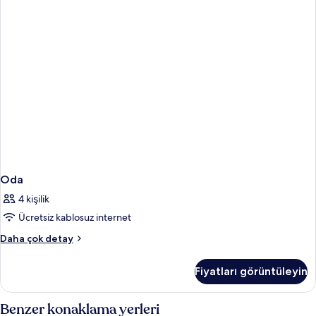
Oda
4 kişilik
Ücretsiz kablosuz internet
Oda
Daha çok detay
hakkında
daha
Fiyatları görüntüleyin
fazla
detay
Benzer konaklama yerleri