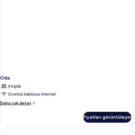
Oda
4 kişilik
Ücretsiz kablosuz internet
Oda
Daha çok detay
hakkında
daha
Fiyatları görüntüleyin
fazla
detay