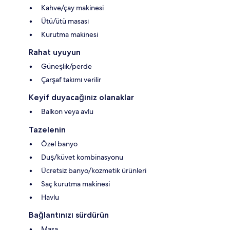
Kahve/çay makinesi
Ütü/ütü masası
Kurutma makinesi
Rahat uyuyun
Güneşlik/perde
Çarşaf takımı verilir
Keyif duyacağınız olanaklar
Balkon veya avlu
Tazelenin
Özel banyo
Duş/küvet kombinasyonu
Ücretsiz banyo/kozmetik ürünleri
Saç kurutma makinesi
Havlu
Bağlantınızı sürdürün
Masa