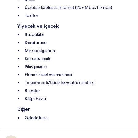
Ücretsiz kablosuz İnternet (25+ Mbps hızında)
Telefon
Yiyecek ve içecek
Buzdolabı
Dondurucu
Mikrodalga fırın
Set üstü ocak
Pilav pişirici
Ekmek kızartma makinesi
Tencere seti/tabaklar/mutfak aletleri
Blender
Kâğıt havlu
Diğer
Odada kasa