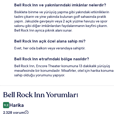
Bell Rock Inn ve yakınlarındaki imkânlar nelerdir?
Bisiklete binme ve yürüyüş yapma gibi yakındaki etkinliklerin
tadını çıkarın ve yine yakında bulunan golf sahasında pratik
yapın. Jakuzide gevşeyin veya 2 açık yüzme havuzu ve spor
salonu gibi diğer imkânlardan faydalanmanın keyfini çıkarın.
Bell Rock Inn ayrıca piknik alanı sunar.
Bell Rock Inn açık özel alana sahip mi?
Evet, her oda balkon veya verandaya sahiptir.
Bell Rock Inn etrafındaki bölge nasıldır?
Bell Rock Inn, Encore Theater konumuna 13 dakikalık yürüyüş
mesafesinde bir konumdadır. Misafirler, otel için harika konuma
sahip olduğu yorumunu yapıyor.
Bell Rock Inn Yorumları
Yorumlar
Harika
9,2
2.328 yorum