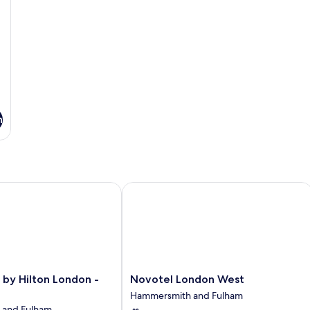
detay
de
n
 Hilton London - Chelsea
Novotel London West
Novotel
by Hilton London -
Novotel London West
London
Hammersmith and Fulham
West
 and Fulham