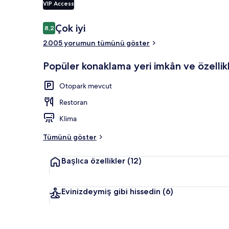
VIP Access
Yorumlar
Çok iyi
8,2
8,2/10
Konaklama yer
2.005 yorumun tümünü göster
Popüler konaklama yeri imkân ve özellikl
Otopark mevcut
Restoran
Klima
Tümünü göster
Başlıca özellikler
(12)
Evinizdeymiş gibi hissedin
(6)