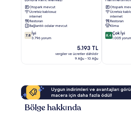
London
London
Kensington
Otopark mevcut
-
Otopark mev
Ücretsiz kablosuz
Ücretsiz kabl
Londra
Chelsea
internet
internet
Kent
Hammersmith
Restoran
Restoran
Merkezi
and
Bağlantılı odalar mevcut
Klima
Fulham
10
10
İyi
Çok İyi
7,8
8,4
üzerinden
üzerinden
3.796 yorum
1.005 yoru
7.8,
8.4,
Güncel
5.193 TL
İyi,
Çok
fiyat:
3.796
İyi,
vergiler ve ücretler dâhildir
5.193 TL
9 Ağu - 10 Ağu
yorum
1.005
yorum
Uygun indirimleri ve avantajları görü
macera için daha fazla ödül!
Bölge hakkında