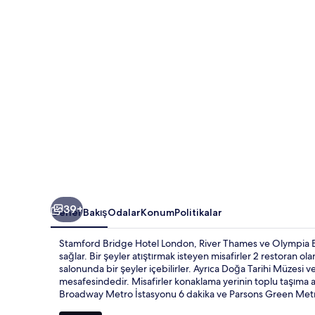
galerisi
39+
Genel Bakış
Odalar
Konum
Politikalar
Stamford Bridge Hotel London, River Thames ve Olympia Ev
sağlar. Bir şeyler atıştırmak isteyen misafirler 2 restoran
salonunda bir şeyler içebilirler. Ayrıca Doğa Tarihi Müzesi
mesafesindedir. Misafirler konaklama yerinin toplu taşıma 
Broadway Metro İstasyonu 6 dakika ve Parsons Green Metr