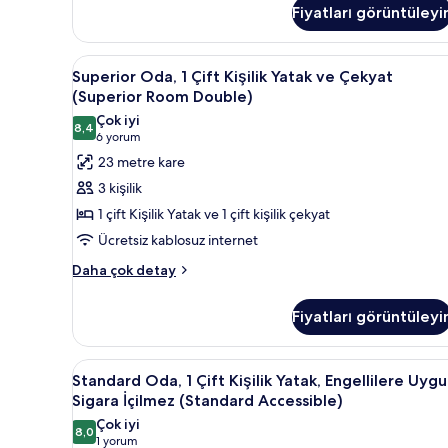
görün
Fiyatları görüntüleyi
(Club
Room)
hakkında
Superior
Superior Oda, 1 Çift Kişilik Y
daha
6
Superior Oda, 1 Çift Kişilik Yatak ve Çekyat
Oda,
fazla
(Superior Room Double)
detay
1
Çok iyi
8,4
Çift
8,4 / 10
(6
6 yorum
Kişilik
yorum)
23 metre kare
Yatak
3 kişilik
ve
1 çift Kişilik Yatak ve 1 çift kişilik çekyat
Çekyat
Ücretsiz kablosuz internet
(Superior
Superior
Room
Daha çok detay
Oda,
Double)
1
için
Fiyatları görüntüleyi
Çift
tüm
Kişilik
Yatak
fotoğrafları
Standard
Odada kasa, masa, dizüstü bilg
4
ve
Standard Oda, 1 Çift Kişilik Yatak, Engellilere Uygu
görün
Oda,
Çekyat
Sigara İçilmez (Standard Accessible)
(Superior
1
Çok iyi
Room
8,0
Çift
8,0 / 10
(1
1 yorum