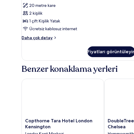
Double)
Kişilik
yorum)
20 metre kare
hakkında
Yatak,
daha
2 kişilik
fazla
Engellilere
1 çift Kişilik Yatak
detay
Uygun,
Ücretsiz kablosuz internet
Sigara
Standard
İçilmez
Daha çok detay
Oda,
(Standard
1
Accessible)
Fiyatları görüntüleyi
Çift
için
Kişilik
Yatak,
tüm
Benzer konaklama yerleri
Engellilere
fotoğrafları
Uygun,
görün
Sigara
Copthorne Tara Hotel London Kensington
DoubleTree by
İçilmez
(Standard
Accessible)
hakkında
daha
fazla
detay
Copthorne
DoubleTree
Copthorne Tara Hotel London
DoubleTree 
Tara
by
Kensington
Chelsea
Hotel
Hilton
Londra Kent Merkezi
Hammersmith