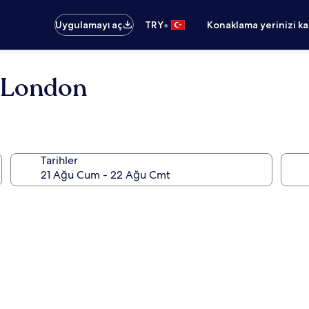
•
Uygulamayı aç
TRY
Konaklama yerinizi k
l London
Tarihler