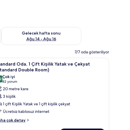
et Ağu 7 - Ağu 9
Önümüzdeki hafta sonu için müsaitliği kontrol et Ağu 14 - Ağu
Gelecek hafta sonu
Ağu 14 - Ağu 16
7/7 oda gösteriliyor
tandard
Odada kasa, masa, dizüstü bilgisayar çalışma 
5
andard Oda, 1 Çift Kişilik Yatak ve Çekyat
da,
Standard Double Room)
Çok iyi
2
ft
,2 / 10
(82
82 yorum
şilik
yorum)
20 metre kare
atak
3 kişilik
e
1 çift Kişilik Yatak ve 1 çift kişilik çekyat
ekyat
Ücretsiz kablosuz internet
Standard
andard
ouble
ha çok detay
a,
oom)