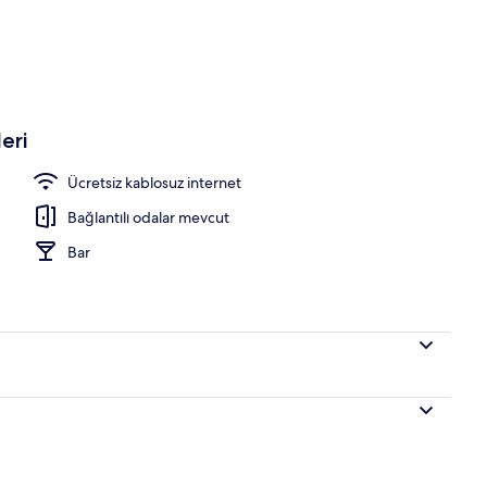
i imkân ve özellikleri
eri
Ücretsiz kablosuz internet
Bağlantılı odalar mevcut
Bar