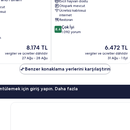
Evcil hayvan dostu
Hammersmith
Otopark mevcut
cut
and
Ücretsiz kablosuz
osuz
Fulham
internet
Restoran
10
Çok İyi
8,4
üzerinden
1.092 yorum
8.4,
m
Çok
Güncel
Güncel
8.174 TL
6.472 TL
İyi,
fiyat:
fiyat:
1.092
vergiler ve ücretler dâhildir
vergiler ve ücretler dâhildir
8.174 TL
6.472 TL
yorum
27 Ağu - 28 Ağu
31 Ağu - 1 Eyl
Benzer konaklama yerlerini karşılaştırın
ntülemek için giriş yapın. Daha fazla