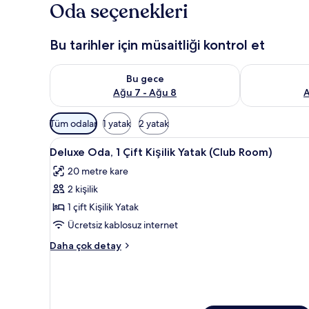
Oda seçenekleri
Bu tarihler için müsaitliği kontrol et
Bu gece için müsaitliği kontrol et Ağu 7 - Ağu 8
Yarın için müs
Bu gece
Ağu 7 - Ağu 8
A
Odalar
Tüm odalar
1 yatak
2 yatak
için
Deluxe
Odada kasa, masa, dizüstü bilg
mevcut
5
Deluxe Oda, 1 Çift Kişilik Yatak (Club Room)
Oda,
filtreler
20 metre kare
1
2 kişilik
Çift
Kişilik
1 çift Kişilik Yatak
Yatak
Ücretsiz kablosuz internet
(Club
Deluxe
Daha çok detay
Room)
Oda,
için
1
Çift
tüm
Kişilik
fotoğrafları
Yatak