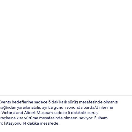
Konaklama ye
ents hedeflerine sadece 5 dakikalık sürüş mesafesinde olmanızı
 olanağından yararlanabilir, ayrıca günün sonunda barda/dinlenme
 ve Victoria and Albert Museum sadece 5 dakikalık sürüş
Lobi
araçlarına kısa yürüme mesafesinde olmasını seviyor: Fulham
o İstasyonu 14 dakika mesafede.