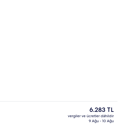
ri imkân ve özellikleri
Lobi
Şu
6.283 TL
anki
vergiler ve ücretler dâhildir
fiyat
9 Ağu - 10 Ağu
Lobi oturma alanı
6.283 TL