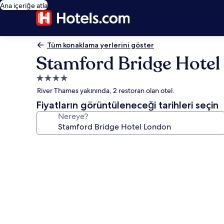
Ana içeriğe atla
Tüm konaklama yerlerini göster
Stamford Bridge Hote
4.0
yıldızlı
River Thames yakınında, 2 restoran olan otel.
konaklama
Fiyatların görüntüleneceği tarihleri seçin
yeri
Nereye?
Stamford
Bridge
Hotel
London
için
fotoğraf