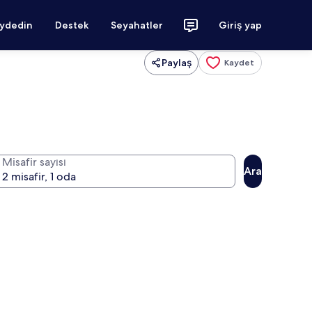
aydedin
Destek
Seyahatler
Giriş yap
Paylaş
Kaydet
Misafir sayısı
Ara