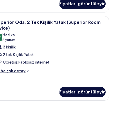
in
Fiyatları görüntüleyin
ft
üm
şilik
tak
otoğrafları
çalışma alanı, güneşlik/perde
uperior
Superior Oda, 2 Tek Kişilik Yatak (Superior Ro
4
perior Oda, 2 Tek Kişilik Yatak (Superior Room
örün
da,
kyat
wice)
tandard
Harika
uble
0
ek
9,0 / 10
(2
2 yorum
oom)
şilik
yorum)
3 kişilik
kkında
atak
ha
2 tek Kişilik Yatak
zla
Superior
Ücretsiz kablosuz internet
tay
oom
perior
ha çok detay
wice)
a,
in
üm
k
şilik
otoğrafları
Fiyatları görüntüleyin
tak
örün
uperior
oom
ice)
kkında
ha
zla