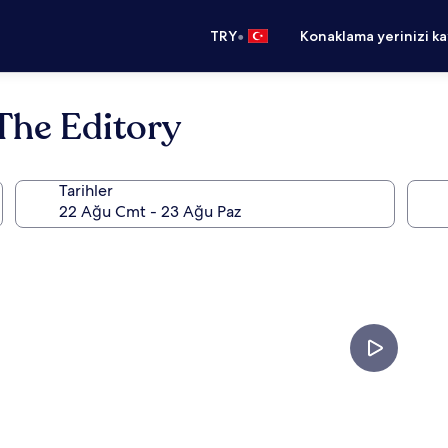
•
TRY
Konaklama yerinizi k
 The Editory
Tarihler