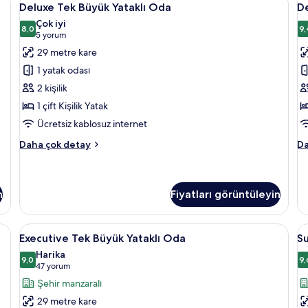
detay
9
Ne
Deluxe Tek Büyük Yataklı Oda
D
Tek
T
Ma
Çok iyi
Büyük
8,0
ha
R
9,
8,0 / 10
(5
5 yorum
da
Yataklı
iç
yorum)
29 metre kare
fa
Oda
t
de
1 yatak odası
için
f
2 kişilik
tüm
g
1 çift Kişilik Yatak
fotoğrafları
Ücretsiz kablosuz internet
görün
Deluxe
De
Daha çok detay
Da
Tek
Tw
Büyük
R
Yataklı
ha
Oda
da
n
Fiyatları görüntüleyin
hakkında
fa
daha
de
| Minibar, odada kasa, masa, güneşlik/perde
Executive
Executive Tek Büyük Yataklı Oda | Min
S
fazla
6
Executive Tek Büyük Yataklı Oda
Su
detay
Tek
İk
Harika
Büyük
9,0
A
9,
9,0 / 10
9
(47
47 yorum
Yataklı
Ya
yorum)
Şehir manzaralı
Oda
O
29 metre kare