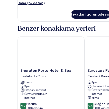
Superior
Daha çok detay
Tek
Büyük
Fiyatları görüntüleyi
Yataklı
Oda,
Kule
Benzer konaklama yerleri
hakkında
daha
fazla
Sheraton Porto Hotel & Spa
Eurostars Por
detay
Sheraton
Eurostars
Sheraton Porto Hotel & Spa
Eurostars P
Porto
Porto
Lordelo do Ouro
Centro / Baixa
Hotel
Douro
Havuz
Spa
&
Centro
Spa
Havaalanı tra
Spa
/
Otopark mevcut
Ücretsiz kabl
Lordelo
Baixa
Ücretsiz kablosuz
internet
do
internet
Klima
Ouro
10
10
Harika
Olağanü
9,2
9,4
üzerinden
üzerinden
1.004 yorum
1.010 yoru