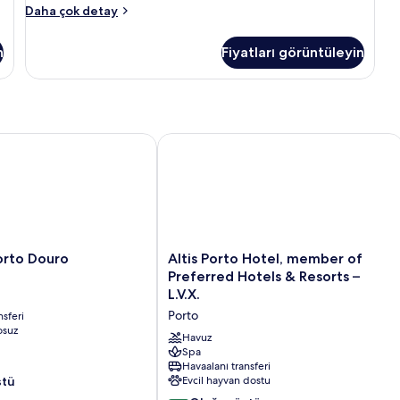
Executive
Daha çok detay
Süit
hakkında
n
Fiyatları görüntüleyin
daha
fazla
detay
to Douro
Altis Porto Hotel, member of Preferre
Altis
orto Douro
Altis Porto Hotel, member of
Porto
Preferred Hotels & Resorts –
Hotel,
L.V.X.
member
Porto
nsferi
of
osuz
Preferred
Havuz
Hotels
Spa
Havaalanı transferi
&
stü
Evcil hayvan dostu
Resorts
m