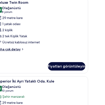
7
hir
eluxe Twin Room
win
nzaralı
Olağanüstü
kkında
oom
4
9,4 / 10
(8
8 yorum
ha
in
yorum)
29 metre kare
zla
üm
tay
1 yatak odası
otoğrafları
2 kişilik
örün
2 tek Kişilik Yatak
Ücretsiz kablosuz internet
luxe
ha çok detay
in
oom
kkında
ha
Fiyatları görüntüleyin
zla
tay
ibar, odada kasa, masa, güneşlik/perde
uperior
Superior İki Ayrı Yataklı Oda, Kule | Minibar,
13
perior İki Ayrı Yataklı Oda, Kule
i
Olağanüstü
yrı
6
,6 / 10
(10
10 yorum
taklı
yorum)
Şehir manzaralı
da,
29 metre kare