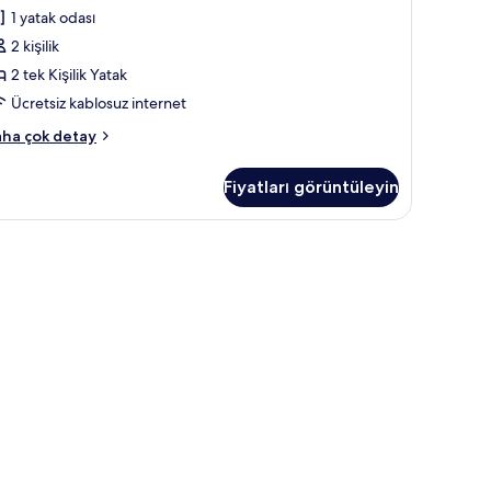
ule
1 yatak odası
in
2 kişilik
üm
2 tek Kişilik Yatak
otoğrafları
örün
Ücretsiz kablosuz internet
perior
ha çok detay
rı
Fiyatları görüntüleyin
taklı
a,
le
 masa, güneşlik/perde
kkında
ha
zla
tay