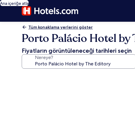
Ana içeriğe atla
Tüm konaklama yerlerini göster
Porto Palácio Hotel by
Fiyatların görüntüleneceği tarihleri seçin
Nereye?
Porto
Palácio
Hotel
by
The
Editory
için