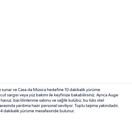
İçerik üretic
ağı sunar ve Casa da Música hedefine 10 dakikalık yürüme
ut sargısı veya yüz bakımı ile keyfinize bakabilirsiniz. Ayrıca Auge
havuz, bar/dinlenme salonu ve sağlık kulübü; bu lüks otel
Dış mekân
r arasında yardıma hazır personel seviliyor. Toplu taşıma yakındadır,
 14 dakikalık yürüme mesafesinde bulunur.