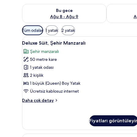
Bu gece için müsaitliği kontrol et Ağu 8 - Ağu 9
Yarın için müs
Bu gece
Ağu 8 - Ağu 9
A
Odalar
Tüm odalar
1 yatak
2 yatak
için
Deluxe
Deluxe Süit, Şehir Manzaralı |
mevcut
5
Deluxe Süit, Şehir Manzaralı
Süit,
filtreler
Şehir manzaralı
Şehir
50 metre kare
Manzaralı
için
1 yatak odası
tüm
2 kişilik
fotoğrafları
1 büyük (Queen) Boy Yatak
görün
Ücretsiz kablosuz internet
Deluxe
Daha çok detay
Süit,
Şehir
Manzaralı
Fiyatları görüntüleyi
hakkında
daha
fazla
Executive
Executive Süit, Kule | Minibar