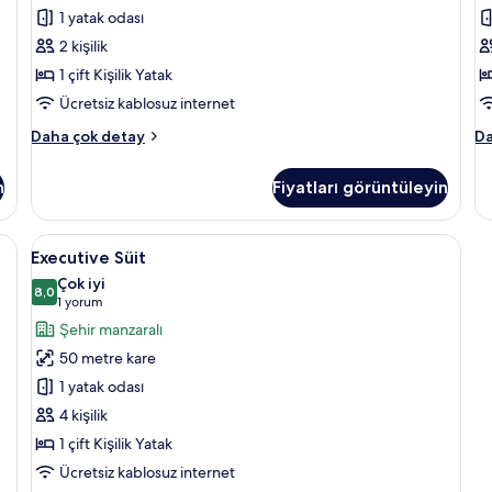
için
K
1 yatak odası
tüm
iç
2 kişilik
fotoğrafları
t
1 çift Kişilik Yatak
görün
f
g
Ücretsiz kablosuz internet
Executive
Su
Daha çok detay
Da
Tek
İki
Büyük
Ay
n
Fiyatları görüntüleyin
Yataklı
Ya
Oda
Od
hakkında
Ku
, Kule | Minibar, odada kasa, masa, güneşlik/perde
Executive
Executive Süit | Minibar, odada kasa,
6
daha
ha
Executive Süit
Süit
fazla
da
Çok iyi
detay
için
8,0
fa
8,0 / 10
(1
1 yorum
de
tüm
yorum)
Şehir manzaralı
fotoğrafları
50 metre kare
görün
1 yatak odası
4 kişilik
1 çift Kişilik Yatak
Ücretsiz kablosuz internet