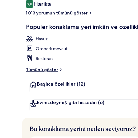
Yorumlar
Harika
9,0
9,0/10
Bar (konakla
1.013 yorumun tümünü göster
Popüler konaklama yeri imkân ve özellikl
Havuz
Otopark mevcut
Restoran
Tümünü göster
Başlıca özellikler
(12)
Evinizdeymiş gibi hissedin
(6)
Bu konaklama yerini neden seviyoruz?