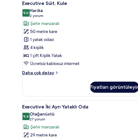
detay
7
Executive Süit, Kule
Süit,
Harika
Kule
9,0
9,0 / 10
(2
2 yorum
için
yorum)
Şehir manzaralı
tüm
50 metre kare
fotoğrafları
1 yatak odası
görün
4 kişilik
1 çift Kişilik Yatak
Ücretsiz kablosuz internet
Executive
Daha çok detay
Süit,
Kule
Fiyatları görüntüleyi
hakkında
daha
fazla
Executive
Executive İki Ayrı Yataklı Oda 
5
detay
Executive İki Ayrı Yataklı Oda
İki
Olağanüstü
Ayrı
9,4
9,4 / 10
(27
27 yorum
Yataklı
yorum)
Şehir manzaralı
Oda
29 metre kare