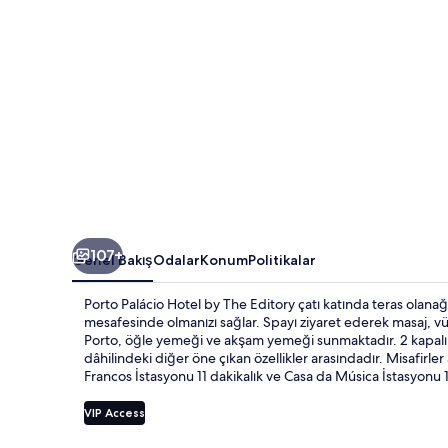
fotoğraf
galerisi
107+
Genel Bakış
Odalar
Konum
Politikalar
Porto Palácio Hotel by The Editory çatı katında teras olan
mesafesinde olmanızı sağlar. Spayı ziyaret ederek masaj, vüc
Porto, öğle yemeği ve akşam yemeği sunmaktadır. 2 kapalı 
dâhilindeki diğer öne çıkan özellikler arasındadır. Misafirle
Francos İstasyonu 11 dakikalık ve Casa da Música İstasyonu
VIP Access