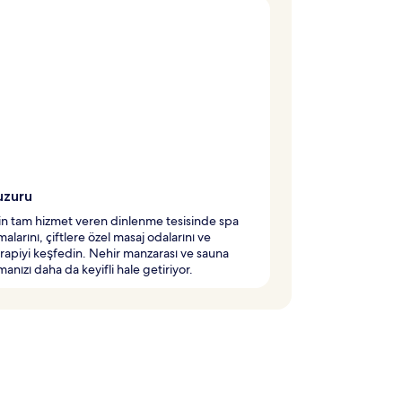
uzuru
in tam hizmet veren dinlenme tesisinde spa
alarını, çiftlere özel masaj odalarını ve
rapiyi keşfedin. Nehir manzarası ve sauna
manızı daha da keyifli hale getiriyor.