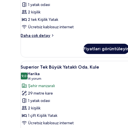
için
1 yatak odası
tüm
2 kişilik
fotoğrafları
2 tek Kişilik Yatak
görün
Ücretsiz kablosuz internet
Executive
Daha çok detay
İki
Ayrı
Fiyatları görüntüleyi
Yataklı
Oda
hakkında
Superior
Superior Tek Büyük Yataklı Oda
12
daha
Superior Tek Büyük Yataklı Oda, Kule
Tek
fazla
Harika
detay
Büyük
9,0
9,0 / 10
(14
14 yorum
Yataklı
yorum)
Şehir manzaralı
Oda,
29 metre kare
Kule
1 yatak odası
için
2 kişilik
tüm
1 çift Kişilik Yatak
fotoğrafları
görün
Ücretsiz kablosuz internet