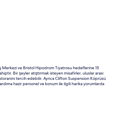
ta
G
iş Merkezi ve Bristol Hipodrom Tiyatrosu hedeflerine 15
tir. Bir şeyler atıştırmak isteyen misafirler, uluslar arası
oranını tercih edebilir. Ayrıca Clifton Suspension Köprüsü
rdıma hazır personel ve konum ile ilgili harika yorumlarda