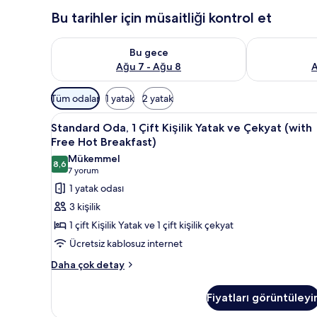
Bu tarihler için müsaitliği kontrol et
Bu gece için müsaitliği kontrol et Ağu 7 - Ağu 8
Yarın için müs
Bu gece
Ağu 7 - Ağu 8
A
Odalar
Tüm odalar
1 yatak
2 yatak
için
Standard
Standard Oda, 1 Çift Kişilik Ya
mevcut
8
Standard Oda, 1 Çift Kişilik Yatak ve Çekyat (with
Oda,
filtreler
Free Hot Breakfast)
1
Mükemmel
8,6
Çift
8,6 / 10
(7
7 yorum
Kişilik
yorum)
1 yatak odası
Yatak
3 kişilik
ve
1 çift Kişilik Yatak ve 1 çift kişilik çekyat
Çekyat
Ücretsiz kablosuz internet
(with
Standard
Free
Daha çok detay
Oda,
Hot
1
Breakfast)
Fiyatları görüntüleyi
Çift
için
Kişilik