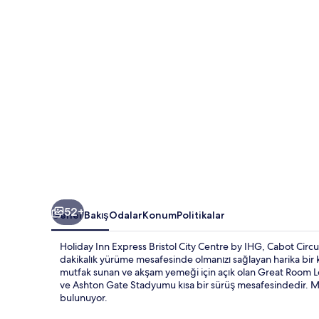
by
IHG
için
fotoğraf
galerisi
52+
Genel Bakış
Odalar
Konum
Politikalar
Holiday Inn Express Bristol City Centre by IHG, Cabot Circu
dakikalık yürüme mesafesinde olmanızı sağlayan harika bir kon
mutfak sunan ve akşam yemeği için açık olan Great Room Lo
ve Ashton Gate Stadyumu kısa bir sürüş mesafesindedir. Misa
bulunuyor.