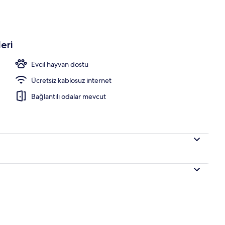
i imkân ve özellikleri
eri
Evcil hayvan dostu
Ücretsiz kablosuz internet
Bağlantılı odalar mevcut