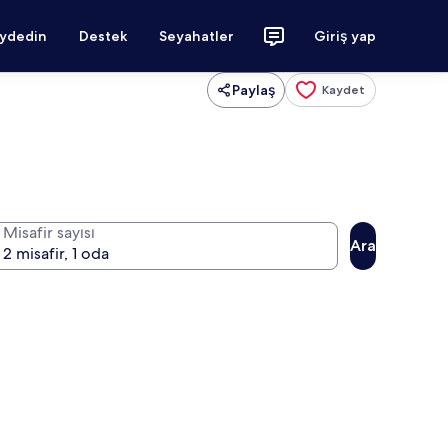
aydedin
Destek
Seyahatler
Giriş yap
Paylaş
Kaydet
Misafir sayısı
Ara