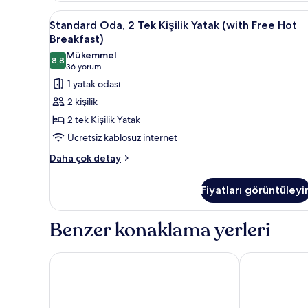
Yatak
tüm
Standard
Standard Oda, 2 Tek Kişilik Yat
5
ve
Standard Oda, 2 Tek Kişilik Yatak (with Free Hot
fotoğrafları
Oda,
Çekyat
Breakfast)
görün
(with
2
Mükemmel
Free
8,8
Tek
8,8 / 10
(36
36 yorum
Hot
Kişilik
yorum)
1 yatak odası
Breakfast)
Yatak
hakkında
2 kişilik
daha
(with
2 tek Kişilik Yatak
fazla
Free
detay
Ücretsiz kablosuz internet
Hot
Standard
Breakfast)
Daha çok detay
Oda,
için
2
tüm
Fiyatları görüntüleyi
Tek
fotoğrafları
Kişilik
Yatak
görün
Benzer konaklama yerleri
(with
Free
Hot
ibis Bristol Temple Meads Quay
ibis Bristol C
Breakfast)
hakkında
daha
fazla