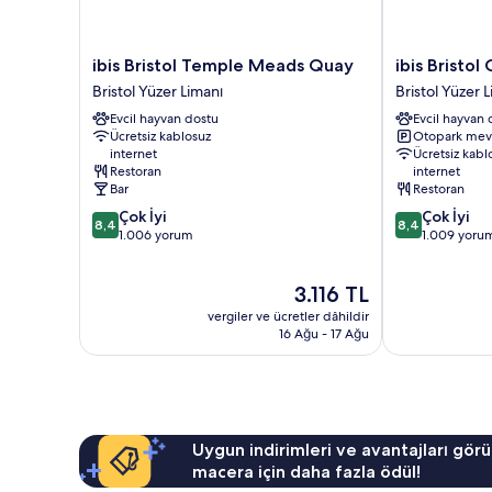
detay
ibis
ibis
ibis Bristol Temple Meads Quay
ibis Bristol
Bristol
Bristol
Bristol Yüzer Limanı
Bristol Yüzer 
Temple
Centre
Evcil hayvan dostu
Evcil hayvan 
Meads
Bristol
Ücretsiz kablosuz
Otopark mev
Quay
Yüzer
internet
Ücretsiz kabl
Bristol
Limanı
Restoran
internet
Yüzer
Bar
Restoran
Limanı
10
10
Çok İyi
Çok İyi
8,4
8,4
üzerinden
üzerinden
1.006 yorum
1.009 yoru
8.4,
8.4,
Çok
Çok
Güncel
3.116 TL
İyi,
İyi,
fiyat:
1.006
1.009
vergiler ve ücretler dâhildir
3.116 TL
yorum
yorum
16 Ağu - 17 Ağu
Uygun indirimleri ve avantajları görü
macera için daha fazla ödül!