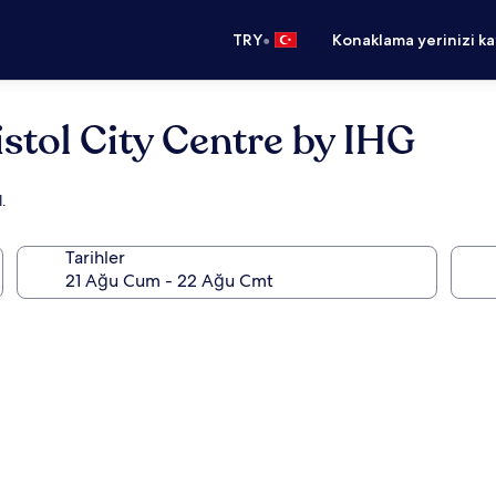
•
TRY
Konaklama yerinizi k
stol City Centre by IHG
.
Tarihler