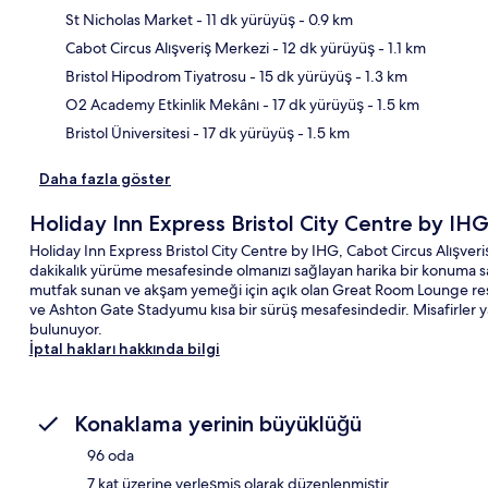
St Nicholas Market
- 11 dk yürüyüş
- 0.9 km
Cabot Circus Alışveriş Merkezi
- 12 dk yürüyüş
- 1.1 km
Hari
Bristol Hipodrom Tiyatrosu
- 15 dk yürüyüş
- 1.3 km
O2 Academy Etkinlik Mekânı
- 17 dk yürüyüş
- 1.5 km
Bristol Üniversitesi
- 17 dk yürüyüş
- 1.5 km
Daha fazla göster
Holiday Inn Express Bristol City Centre by IH
Holiday Inn Express Bristol City Centre by IHG, Cabot Circus Alışver
dakikalık yürüme mesafesinde olmanızı sağlayan harika bir konuma sahip
mutfak sunan ve akşam yemeği için açık olan Great Room Lounge rest
ve Ashton Gate Stadyumu kısa bir sürüş mesafesindedir. Misafirler ya
bulunuyor.
İptal hakları hakkında bilgi
Konaklama yerinin büyüklüğü
96 oda
7 kat üzerine yerleşmiş olarak düzenlenmiştir