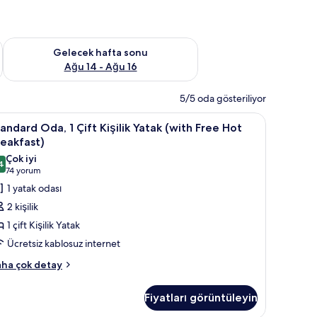
et Ağu 7 - Ağu 9
Önümüzdeki hafta sonu için müsaitliği kontrol et Ağu 14 - Ağu
Gelecek hafta sonu
Ağu 14 - Ağu 16
5/5 oda gösteriliyor
nı, güneşlik/perde, ütü/ütü masası
 | Masa, dizüstü bilgisayar çalışma alanı, güneşlik/perde, ütü/ütü masası
tandard
Masa, dizüstü bilgisayar çalışma alanı, güneşl
4
andard Oda, 1 Çift Kişilik Yatak (with Free Hot
da,
eakfast)
Çok iyi
4
ft
8,4 / 10
(74
74 yorum
şilik
yorum)
1 yatak odası
atak
2 kişilik
with
1 çift Kişilik Yatak
ree
Ücretsiz kablosuz internet
ot
andard
reakfast)
ha çok detay
a,
in
üm
Fiyatları görüntüleyin
ft
otoğrafları
şilik