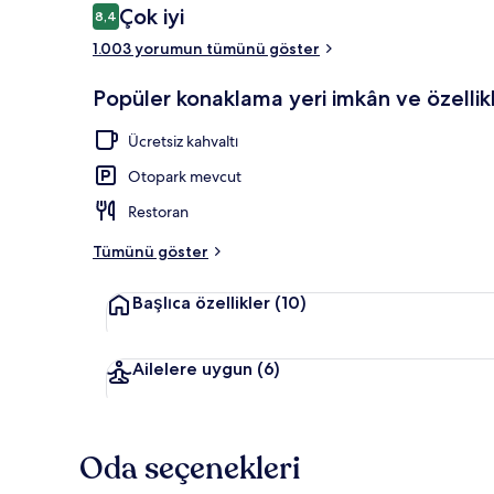
Yorumlar
Çok iyi
8,4
8,4/10
1.003 yorumun tümünü göster
Konaklama yer
Popüler konaklama yeri imkân ve özellikl
Ücretsiz kahvaltı
Otopark mevcut
Restoran
Tümünü göster
Başlıca özellikler
(10)
Ailelere uygun
(6)
Oda seçenekleri