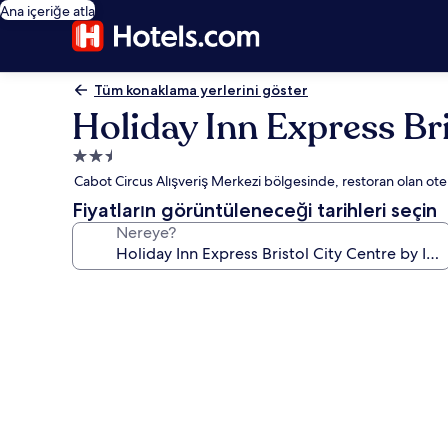
Ana içeriğe atla
Tüm konaklama yerlerini göster
Holiday Inn Express Bri
2.5
yıldızlı
Cabot Circus Alışveriş Merkezi bölgesinde, restoran olan otel
konaklama
Fiyatların görüntüleneceği tarihleri seçin
yeri
Nereye?
Holiday
Inn
Express
Bristol
City
Centre