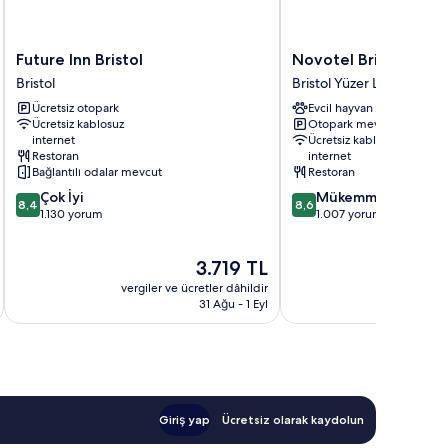
Future
Novotel
Future Inn Bristol
Novotel Bristol Cent
Inn
Bristol
Bristol
Bristol Yüzer Limanı
Bristol
Centre
Ücretsiz otopark
Evcil hayvan dostu
Bristol
Bristol
Ücretsiz kablosuz
Otopark mevcut
Yüzer
internet
Ücretsiz kablosuz
Limanı
Restoran
internet
Bağlantılı odalar mevcut
Restoran
10
10
Çok İyi
Mükemmel
8,4
8,6
üzerinden
üzerinden
1.130 yorum
1.007 yorum
8.4,
8.6,
Çok
Mükemmel,
Güncel
3.719 TL
İyi,
1.007
fiyat:
1.130
yorum
vergiler ve ücretler dâhildir
vergiler v
3.719 TL
yorum
31 Ağu - 1 Eyl
Giriş yap
Ücretsiz olarak kaydolun