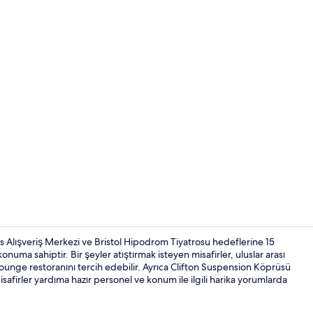
Dış mekân
s Alışveriş Merkezi ve Bristol Hipodrom Tiyatrosu hedeflerine 15
uma sahiptir. Bir şeyler atıştırmak isteyen misafirler, uluslar arası
unge restoranını tercih edebilir. Ayrıca Clifton Suspension Köprüsü
Görülecek y
firler yardıma hazır personel ve konum ile ilgili harika yorumlarda