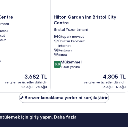
detay
Hilton
 Centre
Hilton Garden Inn Bristol City
Garden
Centre
Limanı
Inn
Bristol Yüzer Limanı
dostu
Bristol
cut
City
Otopark mevcut
osuz
Ücretsiz kablosuz
Centre
internet
Bristol
Restoran
Yüzer
Klima
Limanı
m
10
Mükemmel
8,8
üzerinden
1.005 yorum
8.8,
Güncel
Güncel
3.682 TL
4.305 TL
Mükemmel,
fiyat:
fiyat:
1.005
vergiler ve ücretler dâhildir
vergiler ve ücretler dâhildir
3.682 TL
4.305 TL
23 Ağu - 24 Ağu
16 Ağu - 17 Ağu
yorum
Benzer konaklama yerlerini karşılaştırın
ntülemek için giriş yapın. Daha fazla