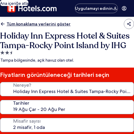
Ana içeriğe atla
Uygulamayı edinin
Tüm konaklama yerlerini göster
Holiday Inn Express Hotel & Suites
Tampa-Rocky Point Island by IHG
2.5
yıldızlı
Tampa bölgesinde, açık havuz olan otel.
konaklama
yeri
Fiyatların görüntüleneceği tarihleri seçin
Nereye?
Tarihler
Misafir sayısı