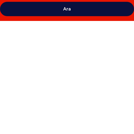
Ara
Holiday
Inn
Express
Hotel
&