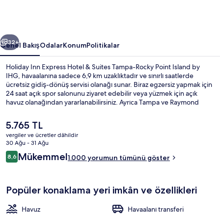
Suites
Tampa-
Rocky
ceki
Sonraki
Point
32+
Genel Bakış
Odalar
Konum
Politikalar
Island
Holiday Inn Express Hotel & Suites Tampa-Rocky Point Island by
by
IHG, havaalanına sadece 6,9 km uzaklıktadır ve sınırlı saatlerde
ücretsiz gidiş-dönüş servisi olanağı sunar. Biraz egzersiz yapmak için
IHG
24 saat açık spor salonunu ziyaret edebilir veya yüzmek için açık
için
havuz olanağından yararlanabilirsiniz. Ayrıca Tampa ve Raymond
James Stadyumu kısa bir sürüş mesafesindedir. Yardıma hazır
fotoğraf
personel ve havaalanına yakın konum misafirlerden tam not alıyor.
Şu
5.765 TL
galerisi
anki
vergiler ve ücretler dâhildir
fiyat
30 Ağu - 31 Ağu
Her gün ücretsiz açık büfe kahvaltı
5.765 TL
Yorumlar
Mükemmel
8,6
1.000 yorumun tümünü göster
8,6/10
Popüler konaklama yeri imkân ve özellikleri
Havuz
Havaalanı transferi