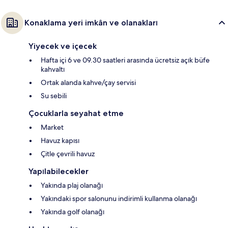
Konaklama yeri imkân ve olanakları
Yiyecek ve içecek
Hafta içi 6 ve 09.30 saatleri arasında ücretsiz açık büfe
kahvaltı
Ortak alanda kahve/çay servisi
Su sebili
Çocuklarla seyahat etme
Market
Havuz kapısı
Çitle çevrili havuz
Yapılabilecekler
Yakında plaj olanağı
Yakındaki spor salonunu indirimli kullanma olanağı
Yakında golf olanağı