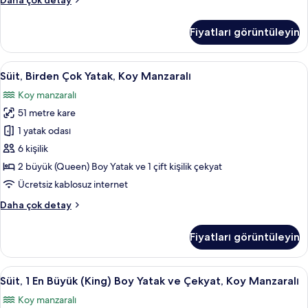
Daha çok detay
için
detay
Oda,
tüm
2
Fiyatları görüntüleyin
fotoğrafları
Büyük
(Queen)
görün
Boy
Süit,
Kuştüyü yorgan, odada kasa, masa, diz
4
Yatak,
Süit, Birden Çok Yatak, Koy Manzaralı
Birden
Koy
Koy manzaralı
Manzaralı
Çok
hakkında
51 metre kare
Yatak,
daha
Koy
1 yatak odası
fazla
Manzaralı
detay
6 kişilik
için
2 büyük (Queen) Boy Yatak ve 1 çift kişilik çekyat
tüm
Ücretsiz kablosuz internet
fotoğrafları
Süit,
Daha çok detay
görün
Birden
Çok
Fiyatları görüntüleyin
Yatak,
Koy
Manzaralı
Süit,
Kuştüyü yorgan, odada kasa, masa, diz
9
hakkında
Süit, 1 En Büyük (King) Boy Yatak ve Çekyat, Koy Manzaralı
1
daha
Koy manzaralı
fazla
En