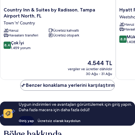
Country
Hyatt
Country Inn & Suites by Radisson, Tampa
Hyatt 
Inn
Place
Airport North, FL
Westsh
&
Tampa
Town 'n' Country
Havuz
Suites
Airport
Havaal
by
Havuz
Ücretsiz kahvaltı
Westsho
Havaalanı transferi
Ücretsiz otopark
Radisson,
10
Mük
8,8
Tampa
üzerind
1.40
10
Çok İyi
8,4
Airport
8.8,
üzerinden
1.459 yorum
North,
Mükemm
8.4,
FL
1.408
Çok
Güncel
4.544 TL
Town
yorum
İyi,
fiyat:
'n'
vergiler ve ücretler dâhildir
1.459
4.544 TL
Country
30 Ağu - 31 Ağu
yorum
Benzer konaklama yerlerini karşılaştırın
Uygun indirimleri ve avantajları görüntülemek için giriş yapın.
Daha fazla macera için daha fazla ödül!
Giriş yap
Ücretsiz olarak kaydolun
Bölge hakkında