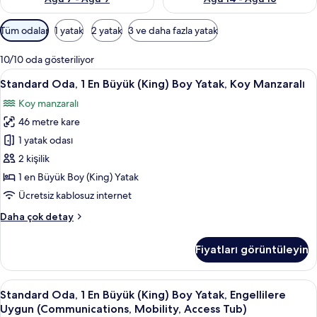
Odalar
Tüm odalar
1 yatak
2 yatak
3 ve daha fazla yatak
için
mevcut
10/10 oda gösteriliyor
filtreler
Standard
Kuştüyü yorgan, odada kasa, masa, diz
3
Standard Oda, 1 En Büyük (King) Boy Yatak, Koy Manzaralı
Oda,
Koy manzaralı
1
46 metre kare
En
Büyük
1 yatak odası
(King)
2 kişilik
Boy
1 en Büyük Boy (King) Yatak
Yatak,
Ücretsiz kablosuz internet
Koy
Standard
Daha çok detay
Manzaralı
Oda,
için
1
Fiyatları görüntüleyin
tüm
En
Büyük
fotoğrafları
(King)
Standard
Kuştüyü yorgan, odada kasa, masa, diz
görün
4
Boy
Standard Oda, 1 En Büyük (King) Boy Yatak, Engellilere
Oda,
Yatak,
Uygun (Communications, Mobility, Access Tub)