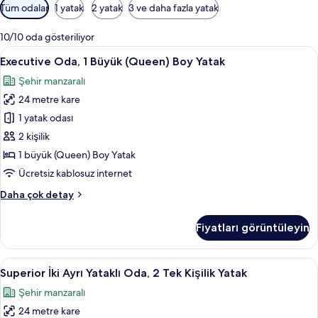
Odalar
Tüm odalar
1 yatak
2 yatak
3 ve daha fazla yatak
için
mevcut
10/10 oda gösteriliyor
filtreler
Executive
Odada kasa, masa, dizüstü bilgisayar ç
8
Executive Oda, 1 Büyük (Queen) Boy Yatak
Oda,
Şehir manzaralı
1
24 metre kare
Büyük
(Queen)
1 yatak odası
Boy
2 kişilik
Yatak
1 büyük (Queen) Boy Yatak
için
Ücretsiz kablosuz internet
tüm
Executive
Daha çok detay
fotoğrafları
Oda,
görün
1
Fiyatları görüntüleyin
Büyük
(Queen)
Boy
Superior
Superior İki Ayrı Yataklı Oda, 2 Tek Ki
7
Yatak
Superior İki Ayrı Yataklı Oda, 2 Tek Kişilik Yatak
İki
hakkında
Şehir manzaralı
daha
Ayrı
fazla
24 metre kare
Yataklı