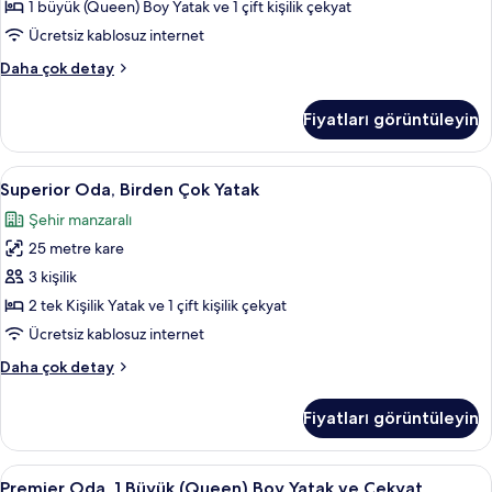
Yatak
1 büyük (Queen) Boy Yatak ve 1 çift kişilik çekyat
ve
Ücretsiz kablosuz internet
Çekyat
Superior
Daha çok detay
için
Oda,
tüm
1
Fiyatları görüntüleyin
fotoğrafları
Büyük
(Queen)
görün
Boy
Superior
Superior Oda, Birden Çok Yatak | Odad
8
Yatak
Superior Oda, Birden Çok Yatak
Oda,
ve
Şehir manzaralı
Çekyat
Birden
hakkında
25 metre kare
Çok
daha
Yatak
3 kişilik
fazla
için
detay
2 tek Kişilik Yatak ve 1 çift kişilik çekyat
tüm
Ücretsiz kablosuz internet
fotoğrafları
Superior
Daha çok detay
görün
Oda,
Birden
Fiyatları görüntüleyin
Çok
Yatak
hakkında
Premier
Premier Oda, 1 Büyük (Queen) Boy Yata
7
daha
Premier Oda, 1 Büyük (Queen) Boy Yatak ve Çekyat