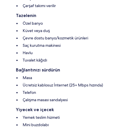
Çarşaf takımı verilir
Tazelenin
Özel banyo
Küvet veya duş
Çevre dostu banyo/kozmetik ürünleri
Saç kurutma makinesi
Havlu
Tuvalet kâğıdı
Bağlantınızı sürdürün
Masa
Ücretsiz kablosuz İnternet (25+ Mbps hızında)
Telefon
Çalışma masası sandalyesi
Yiyecek ve içecek
Yemek teslim hizmeti
Mini buzdolabı