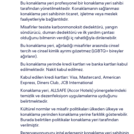
Bu konaklama yeri profesyonel bir konaklama yeri sahibi
tarafından yönetilmektedir. Konaklamanın sağlanması
konaklama yeri sahibinin ticaret, işletme veya meslek
faaliyetleriyle bağlantılıdır.
Misafirler tesiste karbonmonoksit dedektörü, yangın
söndürücü, duman dedektörü ve ilk yardım çantası
olduğunu bilmenin verdiği iç rahatlığıyla dinlenebilir.
Bu konaklama yeri, ağırladığı misafirler arasında cinsel
tercih ve cinsel kimlik ayrımı gözetmez (LGBTQ+ bireyler
ağırlanır).
Bu konaklama yerinde kredi kartları ve banka kartları kabul
edilmektedir. Nakit kabul edilmez.
Kabul edilen kredi kartları: Visa, Mastercard, American
Express, Diners Club, JCB International
Konaklama yeri, ALLSAFE (Accor Hotels) yönergelerindeki
temizlik ve dezenfeksiyon uygulamalarına uyduğunu
belirtmektedir.
Kültürel normlar ve misafir politikaları ülkeden ülkeye ve
konaklama yerinden konaklama yerine farklılık gösterebilir.
Burada belirtilen politikalar konaklama yeri tarafından
verilmiştir.
Rezervasyonunuzu iptal ederseniz konaklama yeri sahibinin