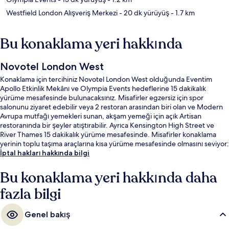
Westfield London Alışveriş Merkezi
- 20 dk yürüyüş
- 1.7 km
Bu konaklama yeri hakkında
Novotel London West
Konaklama için tercihiniz Novotel London West olduğunda Eventim
Apollo Etkinlik Mekânı ve Olympia Events hedeflerine 15 dakikalık
yürüme mesafesinde bulunacaksınız. Misafirler egzersiz için spor
salonunu ziyaret edebilir veya 2 restoran arasından biri olan ve Modern
Avrupa mutfağı yemekleri sunan, akşam yemeği için açık Artisan
restoranında bir şeyler atıştırabilir. Ayrıca Kensington High Street ve
River Thames 15 dakikalık yürüme mesafesinde. Misafirler konaklama
yerinin toplu taşıma araçlarına kısa yürüme mesafesinde olmasını seviyor:
Hammersmith İstasyonu 7 dakika ve Barons Court Metro İstasyonu 7
İptal hakları hakkında bilgi
dakika mesafede.
Bu konaklama yeri hakkında daha
fazla bilgi
Genel bakış