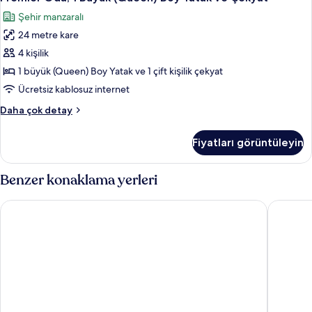
Oda,
fazla
Şehir manzaralı
detay
1
24 metre kare
Büyük
(Queen)
4 kişilik
Boy
1 büyük (Queen) Boy Yatak ve 1 çift kişilik çekyat
Yatak
Ücretsiz kablosuz internet
ve
Premier
Daha çok detay
Çekyat
Oda,
için
1
Fiyatları görüntüleyin
Büyük
tüm
(Queen)
fotoğrafları
Boy
Benzer konaklama yerleri
görün
Yatak
ve
Premier Inn London Hammersmith - Talgarth Road
Holiday 
Çekyat
hakkında
daha
fazla
detay