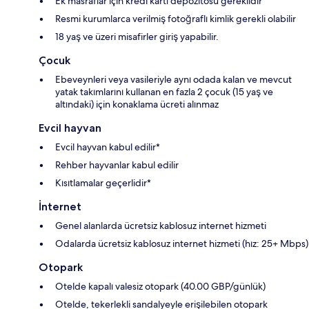
Ek masraflar için kredi kartı depozitosu gereklidir
Resmi kurumlarca verilmiş fotoğraflı kimlik gerekli olabilir
18 yaş ve üzeri misafirler giriş yapabilir.
Çocuk
Ebeveynleri veya vasileriyle aynı odada kalan ve mevcut
yatak takımlarını kullanan en fazla 2 çocuk (15 yaş ve
altındaki) için konaklama ücreti alınmaz
Evcil hayvan
Evcil hayvan kabul edilir*
Rehber hayvanlar kabul edilir
Kısıtlamalar geçerlidir*
İnternet
Genel alanlarda ücretsiz kablosuz internet hizmeti
Odalarda ücretsiz kablosuz internet hizmeti (hız: 25+ Mbps)
Otopark
Otelde kapalı valesiz otopark (40.00 GBP/günlük)
Otelde, tekerlekli sandalyeyle erişilebilen otopark