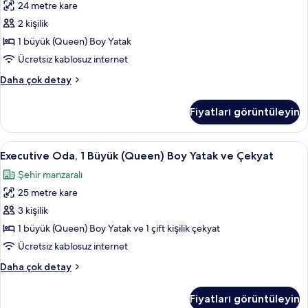
Engellilere
24 metre kare
Büyük
Uygun
(Queen)
2 kişilik
hakkında
Boy
daha
1 büyük (Queen) Boy Yatak
fazla
Yatak
Ücretsiz kablosuz internet
detay
için
Superior
Daha çok detay
tüm
Oda,
fotoğrafları
1
Fiyatları görüntüleyin
Büyük
görün
(Queen)
Boy
Executive
Odada kasa, masa, dizüstü bilgisayar ç
8
Yatak
Executive Oda, 1 Büyük (Queen) Boy Yatak ve Çekyat
Oda,
hakkında
Şehir manzaralı
daha
1
fazla
25 metre kare
Büyük
detay
(Queen)
3 kişilik
Boy
1 büyük (Queen) Boy Yatak ve 1 çift kişilik çekyat
Yatak
Ücretsiz kablosuz internet
ve
Executive
Daha çok detay
Çekyat
Oda,
için
1
Fiyatları görüntüleyin
Büyük
tüm