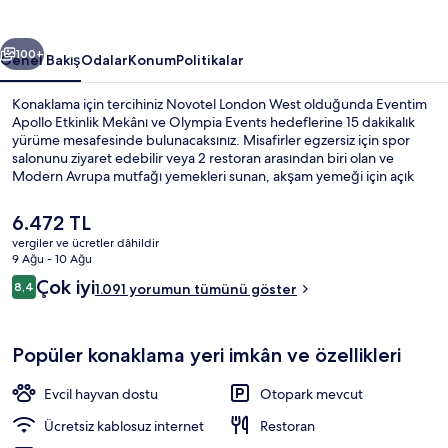
ceki
Sonraki
100+
Genel Bakış
Odalar
Konum
Politikalar
Konaklama için tercihiniz Novotel London West olduğunda Eventim
Apollo Etkinlik Mekânı ve Olympia Events hedeflerine 15 dakikalık
yürüme mesafesinde bulunacaksınız. Misafirler egzersiz için spor
salonunu ziyaret edebilir veya 2 restoran arasından biri olan ve
Modern Avrupa mutfağı yemekleri sunan, akşam yemeği için açık
Artisan restoranında bir şeyler atıştırabilir. Ayrıca Kensington High
Street ve River Thames 15 dakikalık yürüme mesafesinde. Misafirler
Şu
6.472 TL
konaklama yerinin toplu taşıma araçlarına kısa yürüme mesafesinde
anki
vergiler ve ücretler dâhildir
olmasını seviyor: Hammersmith İstasyonu 7 dakika ve Barons Court
fiyat
9 Ağu - 10 Ağu
Metro İstasyonu 7 dakika mesafede.
Bar (konaklama yerinde)
6.472 TL
Yorumlar
Çok iyi
8,4
1.091 yorumun tümünü göster
8,4/10
Popüler konaklama yeri imkân ve özellikleri
Evcil hayvan dostu
Otopark mevcut
Ücretsiz kablosuz internet
Restoran