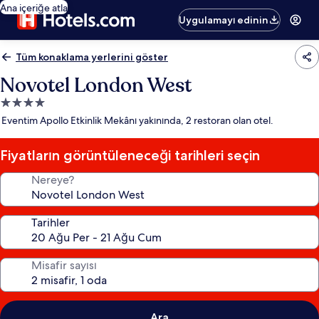
Ana içeriğe atla
Uygulamayı edinin
Tüm konaklama yerlerini göster
Novotel London West
4.0
yıldızlı
Eventim Apollo Etkinlik Mekânı yakınında, 2 restoran olan otel.
konaklama
yeri
Fiyatların görüntüleneceği tarihleri seçin
Nereye?
Tarihler
Misafir sayısı
Ara