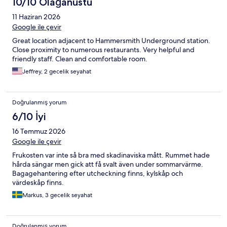
10/10 Olağanüstü
11 Haziran 2026
Google ile çevir
Great location adjacent to Hammersmith Underground station.
Close proximity to numerous restaurants. Very helpful and
friendly staff. Clean and comfortable room.
Jeffrey, 2 gecelik seyahat
Doğrulanmış yorum
6/10 İyi
16 Temmuz 2026
Google ile çevir
Frukosten var inte så bra med skadinaviska mått. Rummet hade
hårda sängar men gick att få svalt även under sommarvärme.
Bagagehantering efter utcheckning finns, kylskåp och
värdeskåp finns.
Markus, 3 gecelik seyahat
Doğrulanmış yorum