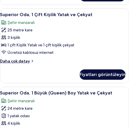
(Queen)
fotoğrafları
Boy
Superior
Odada kasa, masa, dizüstü bilgisayar ç
görün
9
Yatak
Superior Oda, 1 Çift Kişilik Yatak ve Çekyat
Oda,
ve
Şehir manzaralı
Çekyat
1
hakkında
25 metre kare
Çift
daha
Kişilik
3 kişilik
fazla
Yatak
detay
1 çift Kişilik Yatak ve 1 çift kişilik çekyat
ve
Ücretsiz kablosuz internet
Çekyat
Superior
Daha çok detay
için
Oda,
tüm
1
Fiyatları görüntüleyin
Çift
fotoğrafları
Kişilik
görün
Yatak
Superior
Odada kasa, masa, dizüstü bilgisayar ç
9
ve
Superior Oda, 1 Büyük (Queen) Boy Yatak ve Çekyat
Oda,
Çekyat
Şehir manzaralı
hakkında
1
daha
24 metre kare
Büyük
fazla
(Queen)
1 yatak odası
detay
Boy
4 kişilik