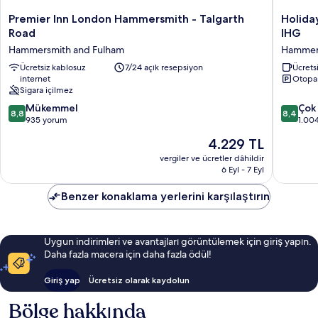
Premier
Holiday
Premier Inn London Hammersmith - Talgarth
Holida
Inn
Inn
Road
IHG
London
Express
Hammersmith and Fulham
Hammers
Hammersmith
London
-
Ücretsiz kablosuz
7/24 açık resepsiyon
Hammer
Ücretsi
internet
Otopa
Talgarth
by
Sigara içilmez
Road
IHG
Hammersmith
Hammer
10
10
Mükemmel
Çok 
8,8
8,4
and
and
üzerinden
üzerind
935 yorum
1.00
Fulham
Fulham
8.8,
8.4,
Güncel
4.229 TL
Mükemmel,
Çok
fiyat:
935
İyi,
vergiler ve ücretler dâhildir
4.229 TL
6 Eyl - 7 Eyl
yorum
1.004
yorum
Benzer konaklama yerlerini karşılaştırın
Uygun indirimleri ve avantajları görüntülemek için giriş yapın.
Daha fazla macera için daha fazla ödül!
Giriş yap
Ücretsiz olarak kaydolun
Bölge hakkında