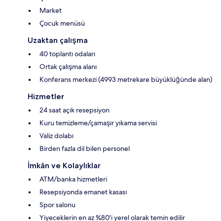
Market
Çocuk menüsü
Uzaktan çalışma
40 toplantı odaları
Ortak çalışma alanı
Konferans merkezi (4993 metrekare büyüklüğünde alan)
Hizmetler
24 saat açık resepsiyon
Kuru temizleme/çamaşır yıkama servisi
Valiz dolabı
Birden fazla dil bilen personel
İmkân ve Kolaylıklar
ATM/banka hizmetleri
Resepsiyonda emanet kasası
Spor salonu
Yiyeceklerin en az %80'i yerel olarak temin edilir