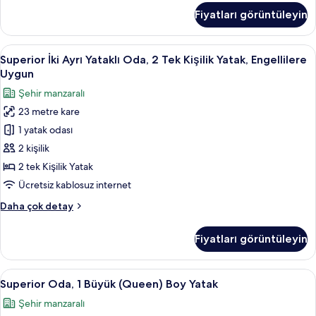
fotoğrafları
1
Fiyatları görüntüleyin
görün
Büyük
(Queen)
Boy
Superior
Superior İki Ayrı Yataklı Oda, 2 Tek Ki
8
Yatak
Superior İki Ayrı Yataklı Oda, 2 Tek Kişilik Yatak, Engellilere
İki
(Executive)
Uygun
hakkında
Ayrı
Şehir manzaralı
daha
Yataklı
fazla
23 metre kare
Oda,
detay
1 yatak odası
2
Tek
2 kişilik
Kişilik
2 tek Kişilik Yatak
Yatak,
Ücretsiz kablosuz internet
Engellilere
Superior
Daha çok detay
Uygun
İki
için
Ayrı
Fiyatları görüntüleyin
Yataklı
tüm
Oda,
fotoğrafları
2
Superior
Odada kasa, masa, dizüstü bilgisayar ç
görün
8
Tek
Superior Oda, 1 Büyük (Queen) Boy Yatak
Oda,
Kişilik
Şehir manzaralı
Yatak,
1