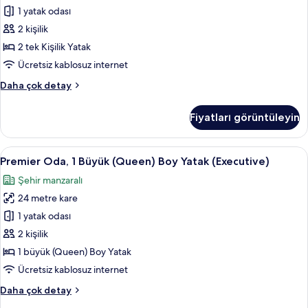
detay
Oda,
1 yatak odası
2
2 kişilik
Tek
2 tek Kişilik Yatak
Kişilik
Ücretsiz kablosuz internet
Yatak
Superior
Daha çok detay
için
İki
tüm
Ayrı
Fiyatları görüntüleyin
fotoğrafları
Yataklı
Oda,
görün
2
Premier
Premier Oda, 1 Büyük (Queen) Boy Yata
7
Tek
Premier Oda, 1 Büyük (Queen) Boy Yatak (Executive)
Oda,
Kişilik
Şehir manzaralı
Yatak
1
hakkında
24 metre kare
Büyük
daha
(Queen)
1 yatak odası
fazla
Boy
detay
2 kişilik
Yatak
1 büyük (Queen) Boy Yatak
(Executive)
Ücretsiz kablosuz internet
için
Premier
Daha çok detay
tüm
Oda,