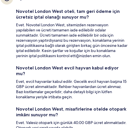
Novotel London West oteli, tam geri ödeme için
ücretsiz iptal olanağı sunuyor mu?
Evet. Novotel London West, sitemizden rezervasyon
yapılabilen ve ücreti tamamen iade edilebilir odalar
sunmaktadır. Ücreti tamamen iade edilebilir bir oda için
rezervasyon yaptırdıysanız bu rezervasyon, konaklama yerinin
iptal politikasına bağlı olarak girişten birkaç gün öncesine kadar
iptal edilebilir. Kesin şartlar ve koşullar için bu konaklama
yerinin iptal politikasını kontrol ettiğinizden emin olun.
Novotel London West evcil hayvan kabul ediyor
mu?
Evet, evcil hayvanlar kabul edilir. Gecelik evcil hayvan başına 15
GBP ücret alınmaktadır. Rehber hayvanlardan ücret alınmaz.
Bazı kısıtlamalar geçerlidir; daha detaylı bilgi için lütfen
konaklama yeriyle irtibata geçin.
Novotel London West, misafirlerine otelde otopark
imkânı sunuyor mu?
Evet. Valesiz otopark için günlük 40.00 GBP ücret alınmaktadır.
Otopark yeri sınırlı sayıda olabilir.