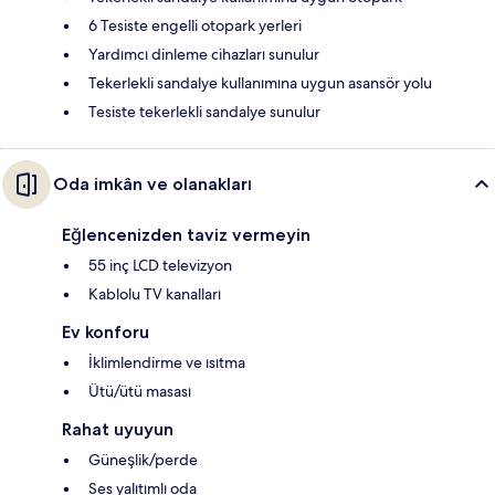
6 Tesiste engelli otopark yerleri
Yardımcı dinleme cihazları sunulur
Tekerlekli sandalye kullanımına uygun asansör yolu
Tesiste tekerlekli sandalye sunulur
Oda imkân ve olanakları
Eğlencenizden taviz vermeyin
55 inç LCD televizyon
Kablolu TV kanalları
Ev konforu
İklimlendirme ve ısıtma
Ütü/ütü masası
Rahat uyuyun
Güneşlik/perde
Ses yalıtımlı oda