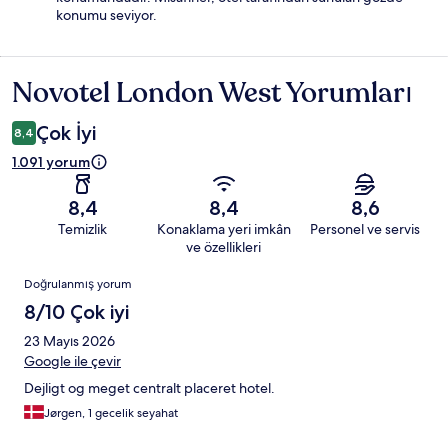
konumu seviyor.
Novotel London West Yorumları
Yorumlar
Çok İyi
8,4
1.091 yorum
8,4
8,4
8,6
Temizlik
Konaklama yeri imkân
Personel ve servis
ve özellikleri
Yorumlar
Doğrulanmış yorum
8/10 Çok iyi
23 Mayıs 2026
Google ile çevir
Dejligt og meget centralt placeret hotel.
Jørgen, 1 gecelik seyahat