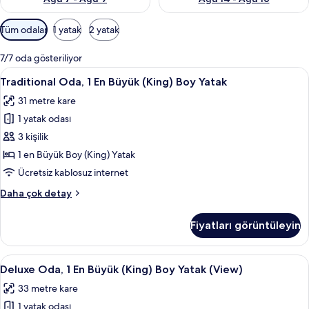
Odalar
Tüm odalar
1 yatak
2 yatak
için
mevcut
7/7 oda gösteriliyor
filtreler
Traditional
Kaliteli yatak takımı, kuştüyü yorgan,
4
Traditional Oda, 1 En Büyük (King) Boy Yatak
Oda,
31 metre kare
1
1 yatak odası
En
Büyük
3 kişilik
(King)
1 en Büyük Boy (King) Yatak
Boy
Ücretsiz kablosuz internet
Yatak
Traditional
Daha çok detay
için
Oda,
tüm
1
Fiyatları görüntüleyin
En
fotoğrafları
Büyük
görün
(King)
Deluxe
Kaliteli yatak takımı, kuştüyü yorgan,
6
Boy
Deluxe Oda, 1 En Büyük (King) Boy Yatak (View)
Oda,
Yatak
33 metre kare
hakkında
1
daha
1 yatak odası