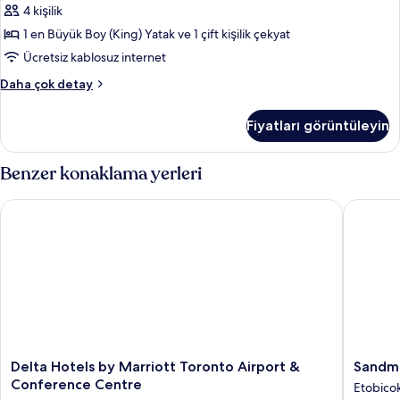
fazla
4 kişilik
Yatak
detay
Odası
1 en Büyük Boy (King) Yatak ve 1 çift kişilik çekyat
için
Ücretsiz kablosuz internet
tüm
Executive
Daha çok detay
fotoğrafları
Süit,
görün
1
Fiyatları görüntüleyin
Yatak
Odası
hakkında
Benzer konaklama yerleri
daha
fazla
Delta Hotels by Marriott Toronto Airport & Conference Centr
Sandman 
detay
Delta
Sandma
Delta Hotels by Marriott Toronto Airport &
Sandma
Hotels
Signatu
Conference Centre
Etobico
by
Toronto