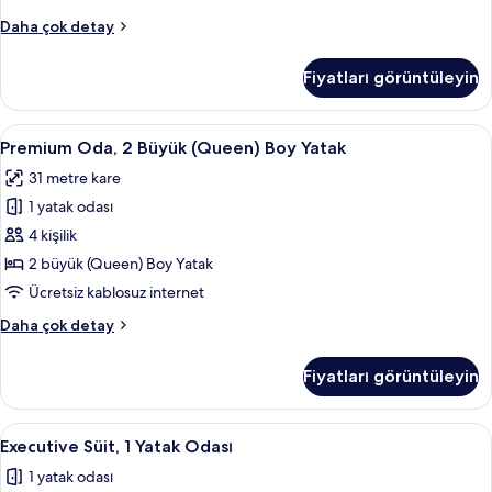
(View)
Deluxe
Daha çok detay
için
Oda,
tüm
2
Fiyatları görüntüleyin
Büyük
fotoğrafları
(Queen)
görün
Boy
Premium
Kaliteli yatak takımı, kuştüyü yorgan,
5
Yatak
Premium Oda, 2 Büyük (Queen) Boy Yatak
Oda,
(View)
31 metre kare
hakkında
2
daha
1 yatak odası
Büyük
fazla
(Queen)
4 kişilik
detay
Boy
2 büyük (Queen) Boy Yatak
Yatak
Ücretsiz kablosuz internet
için
Premium
Daha çok detay
tüm
Oda,
fotoğrafları
2
Fiyatları görüntüleyin
Büyük
görün
(Queen)
Boy
Executive
Executive Süit, 1 Yatak Odası | Oturma 
7
Yatak
Executive Süit, 1 Yatak Odası
Süit,
hakkında
1 yatak odası
daha
1