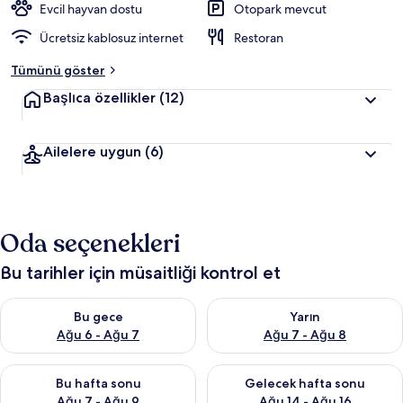
Evcil hayvan dostu
Otopark mevcut
Ücretsiz kablosuz internet
Restoran
Tümünü göster
Başlıca özellikler
(12)
Ailelere uygun
(6)
Oda seçenekleri
Bu tarihler için müsaitliği kontrol et
Bu gece için müsaitliği kontrol et Ağu 6 - Ağu 7
Yarın için müsaitliği kontrol e
Bu gece
Yarın
Ağu 6 - Ağu 7
Ağu 7 - Ağu 8
Bu hafta sonu için müsaitliği kontrol et Ağu 7 - Ağu 9
Önümüzdeki hafta sonu için müs
Bu hafta sonu
Gelecek hafta sonu
Ağu 7 - Ağu 9
Ağu 14 - Ağu 16