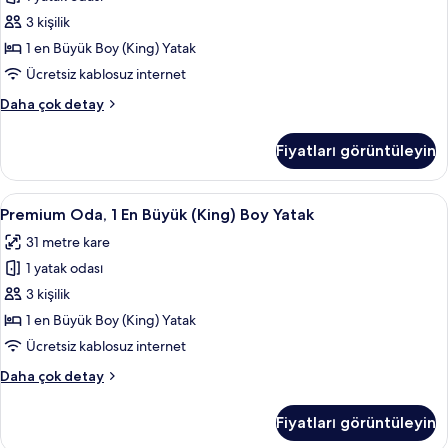
En
fazla
Büyük
3 kişilik
detay
(King)
1 en Büyük Boy (King) Yatak
Boy
Ücretsiz kablosuz internet
Yatak
Deluxe
Daha çok detay
(View)
Oda,
için
1
Fiyatları görüntüleyin
En
tüm
Büyük
fotoğrafları
(King)
Premium
Kaliteli yatak takımı, kuştüyü yorgan,
görün
5
Boy
Premium Oda, 1 En Büyük (King) Boy Yatak
Oda,
Yatak
31 metre kare
(View)
1
hakkında
1 yatak odası
En
daha
Büyük
3 kişilik
fazla
(King)
detay
1 en Büyük Boy (King) Yatak
Boy
Ücretsiz kablosuz internet
Yatak
Premium
Daha çok detay
için
Oda,
tüm
1
Fiyatları görüntüleyin
En
fotoğrafları
Büyük