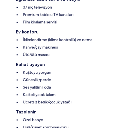
37 inç televizyon
Premium kablolu TV kanalları
Film kiralama servisi
Ev konforu
İklimlendirme (klima kontrollü) ve ısıtma
Kahve/çay makinesi
Ütü/ütü masası
Rahat uyuyun
Kuştüyü yorgan
Güneşlik/perde
Ses yalıtımlı oda
Kaliteli yatak takımı
Ücretsiz beşik/çocuk yatağı
Tazelenin
Özel banyo
Duş/küvet kombinasyonu