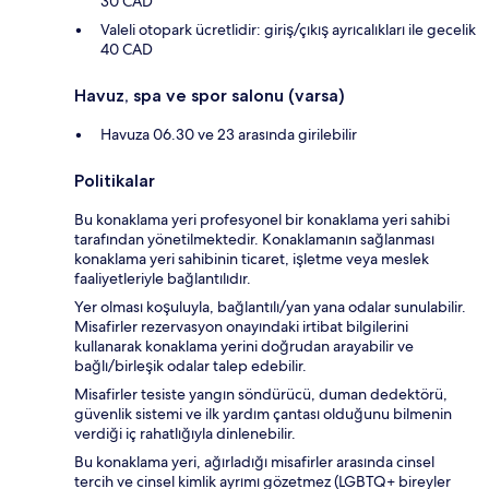
30 CAD
Valeli otopark ücretlidir: giriş/çıkış ayrıcalıkları ile gecelik
40 CAD
Havuz, spa ve spor salonu (varsa)
Havuza 06.30 ve 23 arasında girilebilir
Politikalar
Bu konaklama yeri profesyonel bir konaklama yeri sahibi
tarafından yönetilmektedir. Konaklamanın sağlanması
konaklama yeri sahibinin ticaret, işletme veya meslek
faaliyetleriyle bağlantılıdır.
Yer olması koşuluyla, bağlantılı/yan yana odalar sunulabilir.
Misafirler rezervasyon onayındaki irtibat bilgilerini
kullanarak konaklama yerini doğrudan arayabilir ve
bağlı/birleşik odalar talep edebilir.
Misafirler tesiste yangın söndürücü, duman dedektörü,
güvenlik sistemi ve ilk yardım çantası olduğunu bilmenin
verdiği iç rahatlığıyla dinlenebilir.
Bu konaklama yeri, ağırladığı misafirler arasında cinsel
tercih ve cinsel kimlik ayrımı gözetmez (LGBTQ+ bireyler