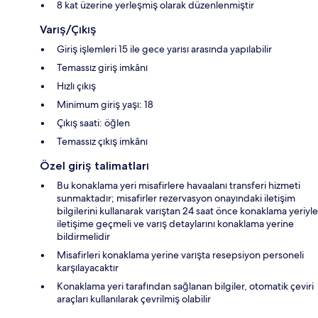
8 kat üzerine yerleşmiş olarak düzenlenmiştir
Varış/Çıkış
Giriş işlemleri 15 ile gece yarısı arasında yapılabilir
Temassız giriş imkânı
Hızlı çıkış
Minimum giriş yaşı: 18
Çıkış saati: öğlen
Temassız çıkış imkânı
Özel giriş talimatları
Bu konaklama yeri misafirlere havaalanı transferi hizmeti
sunmaktadır; misafirler rezervasyon onayındaki iletişim
bilgilerini kullanarak varıştan 24 saat önce konaklama yeriyle
iletişime geçmeli ve varış detaylarını konaklama yerine
bildirmelidir
Misafirleri konaklama yerine varışta resepsiyon personeli
karşılayacaktır
Konaklama yeri tarafından sağlanan bilgiler, otomatik çeviri
araçları kullanılarak çevrilmiş olabilir