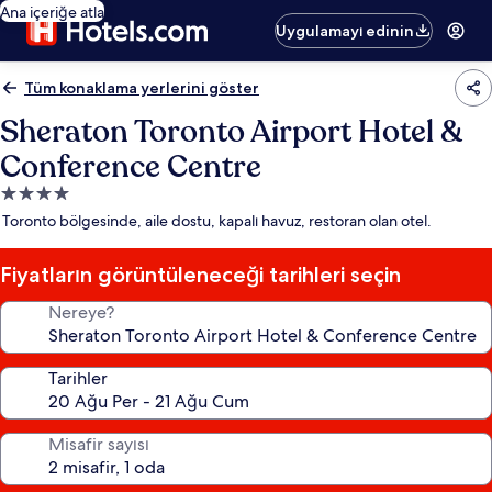
Ana içeriğe atla
Uygulamayı edinin
Tüm konaklama yerlerini göster
Sheraton Toronto Airport Hotel &
Conference Centre
4.0
yıldızlı
Toronto bölgesinde, aile dostu, kapalı havuz, restoran olan otel.
konaklama
yeri
Fiyatların görüntüleneceği tarihleri seçin
Nereye?
Tarihler
Misafir sayısı