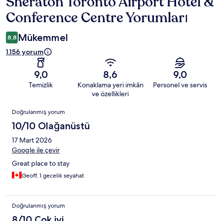
Sheraton Toronto Airport Hotel &
Yorumlar
Conference Centre Yorumları
Mükemmel
8,8
1.156 yorum
9,0
8,6
9,0
Temizlik
Konaklama yeri imkân
Personel ve servis
ve özellikleri
Yorumlar
Doğrulanmış yorum
10/10 Olağanüstü
17 Mart 2026
Google ile çevir
Great place to stay
Geoff, 1 gecelik seyahat
Doğrulanmış yorum
8/10 Çok iyi