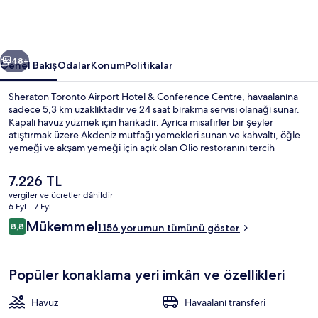
Conference
Centre
için
ceki
Sonraki
fotoğraf
48+
Genel Bakış
Odalar
Konum
Politikalar
galerisi
Sheraton Toronto Airport Hotel & Conference Centre, havaalanına
sadece 5,3 km uzaklıktadır ve 24 saat bırakma servisi olanağı sunar.
Kapalı havuz yüzmek için harikadır. Ayrıca misafirler bir şeyler
atıştırmak üzere Akdeniz mutfağı yemekleri sunan ve kahvaltı, öğle
yemeği ve akşam yemeği için açık olan Olio restoranını tercih
edebilir. Bar/dinlenme salonu, 24 saat açık spor salonu ve spor
salonu diğer öne çıkan özellikler arasındadır. Yardıma hazır personel
Şu
7.226 TL
ve havaalanına yakın konum misafirlerden iyi puan alıyor.
anki
vergiler ve ücretler dâhildir
fiyat
6 Eyl - 7 Eyl
Kapalı yüzme havuzu, 06.30 ve 23 saatl
7.226 TL
Yorumlar
Mükemmel
8,8
1.156 yorumun tümünü göster
8,8/10
Popüler konaklama yeri imkân ve özellikleri
Havuz
Havaalanı transferi