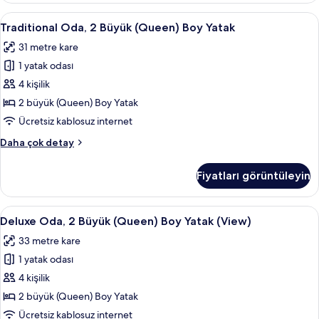
görün
(King)
Traditional
Kaliteli yatak takımı, kuştüyü yorgan,
4
Boy
Traditional Oda, 2 Büyük (Queen) Boy Yatak
Oda,
Yatak
31 metre kare
hakkında
2
daha
1 yatak odası
Büyük
fazla
(Queen)
4 kişilik
detay
Boy
2 büyük (Queen) Boy Yatak
Yatak
Ücretsiz kablosuz internet
için
Traditional
Daha çok detay
tüm
Oda,
fotoğrafları
2
Fiyatları görüntüleyin
Büyük
görün
(Queen)
Boy
Deluxe
Kaliteli yatak takımı, kuştüyü yorgan,
7
Yatak
Deluxe Oda, 2 Büyük (Queen) Boy Yatak (View)
Oda,
hakkında
33 metre kare
daha
2
fazla
1 yatak odası
Büyük
detay
(Queen)
4 kişilik
Boy
2 büyük (Queen) Boy Yatak
Yatak
Ücretsiz kablosuz internet