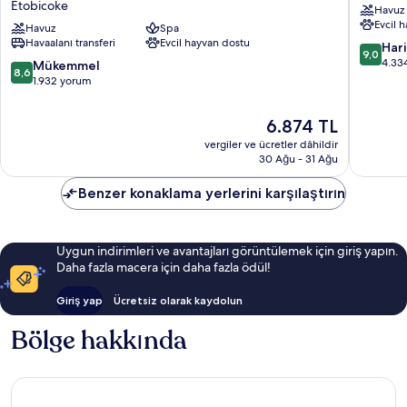
Etobicoke
Havuz
Marriott
Airport
Evcil 
Toronto
Havuz
Spa
Hotel
Havaalanı transferi
Evcil hayvan dostu
Airport
Etobico
10
Har
9,0
&
üzerind
4.33
10
Mükemmel
8,6
Conference
9.0,
üzerinden
1.932 yorum
Centre
Harika,
8.6,
Etobicoke
4.334
Mükemmel,
Güncel
6.874 TL
yorum
1.932
fiyat:
vergiler ve ücretler dâhildir
yorum
6.874 TL
30 Ağu - 31 Ağu
Benzer konaklama yerlerini karşılaştırın
Uygun indirimleri ve avantajları görüntülemek için giriş yapın.
Daha fazla macera için daha fazla ödül!
Giriş yap
Ücretsiz olarak kaydolun
Bölge hakkında