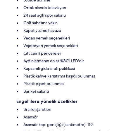
Lobide şömine
Ortak alanda televizyon
24 saat açık spor salonu
Golf sahasına yakın
Kapalı yüzme havuzu
Vegan yemek seçenekleri
Vejetaryen yemek seçenekleri
Çift camlı pencereler
Aydınlatmanın en az %80'i LED'dir
Kapsamlı gıda israfı politikası
Plastik kahve karıştırma kaşığı bulunmaz
Plastik pipet bulunmaz
Banket salonu
Engellilere yönelik özellikler
Braille işaretleri
Asansör
Asansör kapı genişliği (santimetre): 119