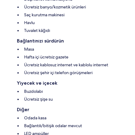
Ücretsiz banyo/kozmetik ürünleri
Saç kurutma makinesi
Havlu
Tuvalet kâğıdı
Bağlantınızı sürdürün
Masa
Hafta içi ücretsiz gazete
Ücretsiz kablosuz internet ve kablolu internet
Ücretsiz şehir içi telefon görüşmeleri
Yiyecek ve içecek
Buzdolabı
Ücretsiz şişe su
Diğer
Odada kasa
Bağlantılı/bitişik odalar mevcut
LED ampüller