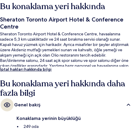
Bu konaklama yeri hakkında
Sheraton Toronto Airport Hotel & Conference
Centre
Sheraton Toronto Airport Hotel & Conference Centre, havaalanına
sadece 5,3 km uzaklıktadır ve 24 saat bırakma servisi olanağı sunar.
Kapalı havuz yüzmek için harikadır. Ayrıca misafirler bir şeyler atıştırmak
üzere Akdeniz mutfağı yemekleri sunan ve kahvaltı, öğle yemeği ve
akşam yemeği için açık olan Olio restoranını tercih edebilir.
Bar/dinlenme salonu, 24 saat açık spor salonu ve spor salonu diğer öne
çıkan özellikler arasındadır. Yardıma hazır personel ve havaalanına yakın
İptal hakları hakkında bilgi
konum misafirlerden iyi puan alıyor.
Bu konaklama yeri hakkında daha
fazla bilgi
Genel bakış
Konaklama yerinin büyüklüğü
249 oda