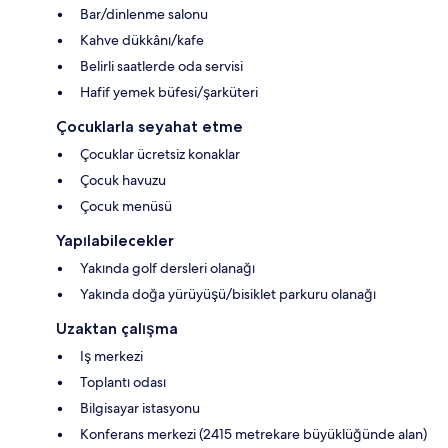
Bar/dinlenme salonu
Kahve dükkânı/kafe
Belirli saatlerde oda servisi
Hafif yemek büfesi/şarküteri
Çocuklarla seyahat etme
Çocuklar ücretsiz konaklar
Çocuk havuzu
Çocuk menüsü
Yapılabilecekler
Yakında golf dersleri olanağı
Yakında doğa yürüyüşü/bisiklet parkuru olanağı
Uzaktan çalışma
Iş merkezi
Toplantı odası
Bilgisayar istasyonu
Konferans merkezi (2415 metrekare büyüklüğünde alan)