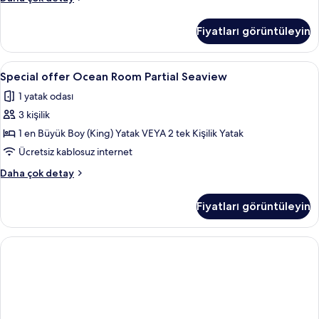
görün
offer
Premier
Fiyatları görüntüleyin
Comfy
hakkında
daha
Special
Ücretsiz minibar ürünleri, odada kasa,
5
fazla
Special offer Ocean Room Partial Seaview
offer
detay
1 yatak odası
Ocean
3 kişilik
Room
Partial
1 en Büyük Boy (King) Yatak VEYA 2 tek Kişilik Yatak
Seaview
Ücretsiz kablosuz internet
için
Special
Daha çok detay
tüm
offer
fotoğrafları
Ocean
Fiyatları görüntüleyin
Room
görün
Partial
Seaview
hakkında
daha
fazla
detay