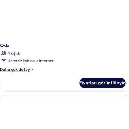
Oda
4 kişilik
Ücretsiz kablosuz internet
Oda
Daha çok detay
hakkında
daha
Fiyatları görüntüleyin
fazla
detay