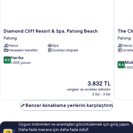
Diamond
The
Diamond Cliff Resort & Spa, Patong Beach
The Ch
Cliff
Charm
Patong
Patong
Resort
Resort
Havuz
Spa
Havuz
&
Phuket
Havaalanı transferi
Ücretsiz otopark
Ücrets
Spa,
Patong
Patong
10
Harika
9,0
10
Beach
Mük
üzerinden
1.005 yorum
8,6
üzerind
Patong
1.00
9.0,
8.6,
Harika,
Mükemm
1.005
Güncel
3.832 TL
1.001
yorum
fiyat:
yorum
vergiler ve ücretler dâhildir
3.832 TL
2 Eyl - 3 Eyl
Benzer konaklama yerlerini karşılaştırın
Uygun indirimleri ve avantajları görüntülemek için giriş yapın.
Daha fazla macera için daha fazla ödül!