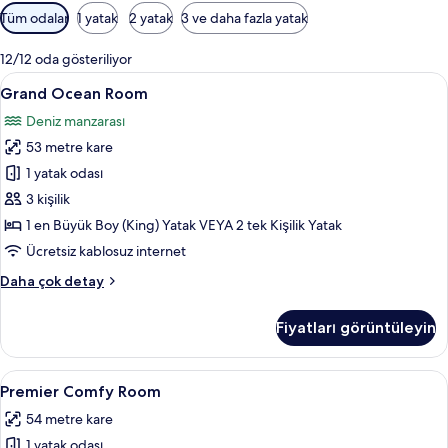
Odalar
Tüm odalar
1 yatak
2 yatak
3 ve daha fazla yatak
için
mevcut
12/12 oda gösteriliyor
filtreler
Grand
Grand Ocean Room | Ücretsiz minibar 
10
Grand Ocean Room
Ocean
Deniz manzarası
Room
53 metre kare
için
tüm
1 yatak odası
fotoğrafları
3 kişilik
görün
1 en Büyük Boy (King) Yatak VEYA 2 tek Kişilik Yatak
Ücretsiz kablosuz internet
Grand
Daha çok detay
Ocean
Room
Fiyatları görüntüleyin
hakkında
daha
fazla
Premier
Ücretsiz minibar ürünleri, odada kasa,
16
detay
Premier Comfy Room
Comfy
54 metre kare
Room
1 yatak odası