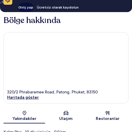
Giriş yap
Ücretsiz olarak kaydolun
Bölge hakkında
320/2 Phrabaramee Road, Patong, Phuket, 83150
Haritada göster
Harita
Yakındakiler
Ulaşım
Restoranlar
Kalim Plajı
- 10 dk yürüyüş
- 0.9 km