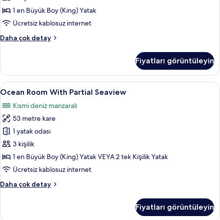
görün
1 en Büyük Boy (King) Yatak
Ücretsiz kablosuz internet
Grand
Daha çok detay
Ocean
Suite
Fiyatları görüntüleyin
hakkında
daha
fazla
Ocean
Ücretsiz minibar ürünleri, odada kasa,
6
detay
Ocean Room With Partial Seaview
Room
Kısmi deniz manzaralı
With
53 metre kare
Partial
Seaview
1 yatak odası
için
3 kişilik
tüm
1 en Büyük Boy (King) Yatak VEYA 2 tek Kişilik Yatak
fotoğrafları
Ücretsiz kablosuz internet
görün
Ocean
Daha çok detay
Room
With
Fiyatları görüntüleyin
Partial
Seaview