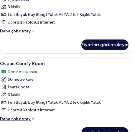
için
tüm
3 kişilik
fotoğrafları
1 en Büyük Boy (King) Yatak VEYA 2 tek Kişilik Yatak
görün
Ücretsiz kablosuz internet
Premier
Daha çok detay
Comfy
Room
Fiyatları görüntüleyin
hakkında
daha
fazla
Ocean
Ocean Comfy Room | Ücretsiz minibar 
8
detay
Ocean Comfy Room
Comfy
Deniz manzarası
Room
60 metre kare
için
tüm
1 yatak odası
fotoğrafları
3 kişilik
görün
1 en Büyük Boy (King) Yatak VEYA 2 tek Kişilik Yatak
Ücretsiz kablosuz internet
Ocean
Daha çok detay
Comfy
Room