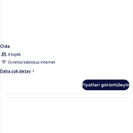
Oda
4 kişilik
Ücretsiz kablosuz internet
Oda
Daha çok detay
hakkında
daha
Fiyatları görüntüleyin
fazla
detay