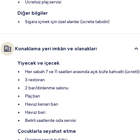
Ücretsiz plaj servisi
Diğer bilgiler
Sigara içmek için özel alanlar (ücrete tabidir)
Konaklama yeri imkân ve olanakları
Yiyecek ve içecek
Her sabah 7 ve 11 saatleri arasında açık büfe kahvaltı (ücretli)
3 restoran
2 bar/dinlenme salonu
Plaj barı
Havuz kenarı barı
Havuz barı
Belirli saatlerde oda servisi
Çocuklarla seyahat etme
Ücretsiz çocuk kulübü