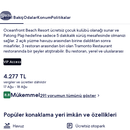
ceki
Sonraki
97+
Genel Bakış
Odalar
Konum
Politikalar
Oceanfront Beach Resort ücretsiz çocuk kulübü olanağı sunar ve
Patong Plajı hedefine sadece 5 dakikalık sürüş mesafesinde olmanızı
sağlar. 2 açık yüzme havuzu arasından birine daldıktan sonra
misafirler, 3 restoran arasından biri olan Tramonto Restaurant
restoranında bir şeyler atıştırabilir. Bu restoran, yerel ve uluslararası
mutfak sunar ve öğle yemeği ile akşam yemeği için açıktır. 2
bar/dinlenme salonu, yapay nehir ve plaj barı; bu lüks otel
VIP Access
içerisindeki diğer öne çıkan özellikler arasındadır. Misafirler yardıma
hazır personel hakkında harika yorumlarda bulunuyor.
Şu
4.277 TL
2 açık yüzme havuzu, havuz şemsiyeler
anki
vergiler ve ücretler dâhildir
fiyat
17 Ağu - 18 Ağu
4.277 TL
Yorumlar
Mükemmel
8,8
291 yorumun tümünü göster
8,8/10
Popüler konaklama yeri imkân ve özellikleri
Havuz
Ücretsiz otopark