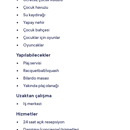
Çocuk havuzu
Su kaydırağı
Yapay nehir
Çocuk bahçesi
Çocuklar için oyunlar
Oyuncaklar
Yapılabilecekler
Plaj servisi
Racquetball/squash
Bilardo masası
Yakında plaj olanağı
Uzaktan çalışma
Iş merkezi
Hizmetler
24 saat açık resepsiyon
Danışma (concierge) hizmetleri