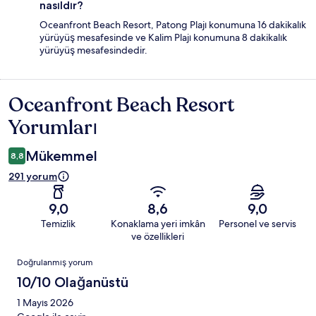
nasıldır?
Oceanfront Beach Resort, Patong Plajı konumuna 16 dakikalık
yürüyüş mesafesinde ve Kalim Plajı konumuna 8 dakikalık
yürüyüş mesafesindedir.
Oceanfront Beach Resort
Yorumlar
Yorumları
Mükemmel
8,8
291 yorum
9,0
8,6
9,0
Temizlik
Konaklama yeri imkân
Personel ve servis
ve özellikleri
Yorumlar
Doğrulanmış yorum
10/10 Olağanüstü
1 Mayıs 2026