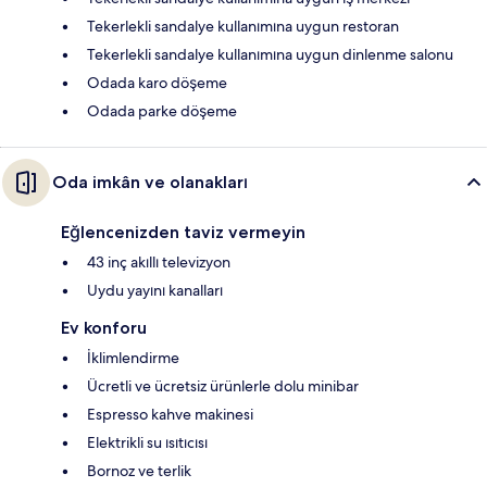
Tekerlekli sandalye kullanımına uygun restoran
Tekerlekli sandalye kullanımına uygun dinlenme salonu
Odada karo döşeme
Odada parke döşeme
Oda imkân ve olanakları
Eğlencenizden taviz vermeyin
43 inç akıllı televizyon
Uydu yayını kanalları
Ev konforu
İklimlendirme
Ücretli ve ücretsiz ürünlerle dolu minibar
Espresso kahve makinesi
Elektrikli su ısıtıcısı
Bornoz ve terlik