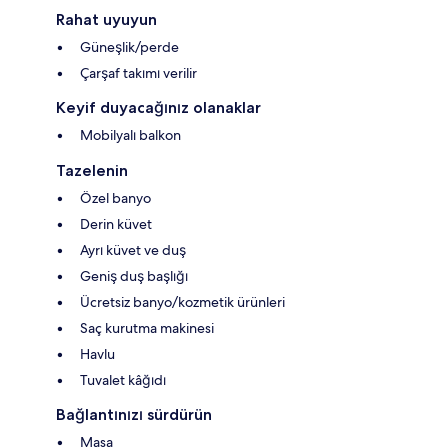
Rahat uyuyun
Güneşlik/perde
Çarşaf takımı verilir
Keyif duyacağınız olanaklar
Mobilyalı balkon
Tazelenin
Özel banyo
Derin küvet
Ayrı küvet ve duş
Geniş duş başlığı
Ücretsiz banyo/kozmetik ürünleri
Saç kurutma makinesi
Havlu
Tuvalet kâğıdı
Bağlantınızı sürdürün
Masa