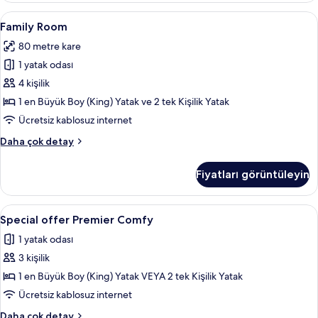
hakkında
Family
Family Room | Ücretsiz minibar ürünle
5
daha
Family Room
Room
fazla
80 metre kare
detay
için
1 yatak odası
tüm
fotoğrafları
4 kişilik
görün
1 en Büyük Boy (King) Yatak ve 2 tek Kişilik Yatak
Ücretsiz kablosuz internet
Family
Daha çok detay
Room
hakkında
Fiyatları görüntüleyin
daha
fazla
detay
Special
Ücretsiz minibar ürünleri, odada kasa,
16
Special offer Premier Comfy
offer
1 yatak odası
Premier
3 kişilik
Comfy
için
1 en Büyük Boy (King) Yatak VEYA 2 tek Kişilik Yatak
tüm
Ücretsiz kablosuz internet
fotoğrafları
Special
Daha çok detay