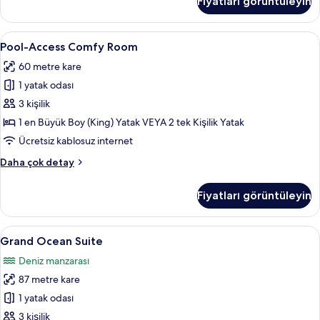
Fiyatları görüntüleyin
hakkında
daha
fazla
Pool-
Pool-Access Comfy Room | Ücretsiz mi
8
detay
Pool-Access Comfy Room
Access
60 metre kare
Comfy
1 yatak odası
Room
için
3 kişilik
tüm
1 en Büyük Boy (King) Yatak VEYA 2 tek Kişilik Yatak
fotoğrafları
Ücretsiz kablosuz internet
görün
Pool-
Daha çok detay
Access
Comfy
Fiyatları görüntüleyin
Room
hakkında
daha
Grand
Grand Ocean Suite | Ücretsiz minibar 
11
fazla
Grand Ocean Suite
Ocean
detay
Deniz manzarası
Suite
87 metre kare
için
tüm
1 yatak odası
fotoğrafları
3 kişilik