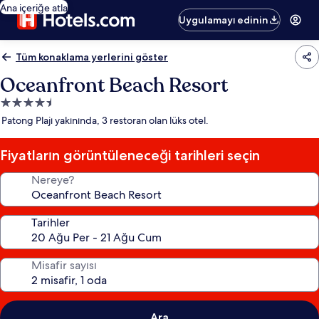
Ana içeriğe atla
Uygulamayı edinin
Tüm konaklama yerlerini göster
Oceanfront Beach Resort
4.5
yıldızlı
Patong Plajı yakınında, 3 restoran olan lüks otel.
konaklama
yeri
Fiyatların görüntüleneceği tarihleri seçin
Nereye?
Tarihler
Misafir sayısı
Ara