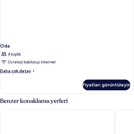
Oda
4 kişilik
Ücretsiz kablosuz internet
Oda
Daha çok detay
hakkında
daha
Fiyatları görüntüleyin
fazla
detay
Benzer konaklama yerleri
Diamond Cliff Resort & Spa, Patong Beach
The Char