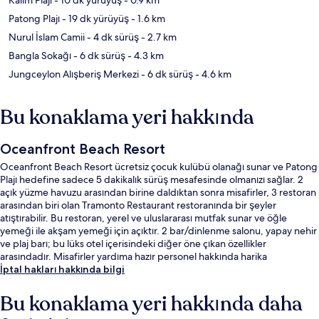
Patong Plajı
- 19 dk yürüyüş
- 1.6 km
Nurul İslam Camii
- 4 dk sürüş
- 2.7 km
Bangla Sokağı
- 6 dk sürüş
- 4.3 km
Jungceylon Alışberiş Merkezi
- 6 dk sürüş
- 4.6 km
Bu konaklama yeri hakkında
Oceanfront Beach Resort
Oceanfront Beach Resort ücretsiz çocuk kulübü olanağı sunar ve Patong
Plajı hedefine sadece 5 dakikalık sürüş mesafesinde olmanızı sağlar. 2
açık yüzme havuzu arasından birine daldıktan sonra misafirler, 3 restoran
arasından biri olan Tramonto Restaurant restoranında bir şeyler
atıştırabilir. Bu restoran, yerel ve uluslararası mutfak sunar ve öğle
yemeği ile akşam yemeği için açıktır. 2 bar/dinlenme salonu, yapay nehir
ve plaj barı; bu lüks otel içerisindeki diğer öne çıkan özellikler
arasındadır. Misafirler yardıma hazır personel hakkında harika
yorumlarda bulunuyor.
İptal hakları hakkında bilgi
Bu konaklama yeri hakkında daha