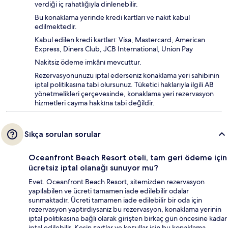
verdiği iç rahatlığıyla dinlenebilir.
Bu konaklama yerinde kredi kartları ve nakit kabul
edilmektedir.
Kabul edilen kredi kartları: Visa, Mastercard, American
Express, Diners Club, JCB International, Union Pay
Nakitsiz ödeme imkânı mevcuttur.
Rezervasyonunuzu iptal ederseniz konaklama yeri sahibinin
iptal politikasına tabi olursunuz. Tüketici haklarıyla ilgili AB
yönetmelikleri çerçevesinde, konaklama yeri rezervasyon
hizmetleri cayma hakkına tabi değildir.
Sıkça sorulan sorular
Oceanfront Beach Resort oteli, tam geri ödeme için
ücretsiz iptal olanağı sunuyor mu?
Evet. Oceanfront Beach Resort, sitemizden rezervasyon
yapılabilen ve ücreti tamamen iade edilebilir odalar
sunmaktadır. Ücreti tamamen iade edilebilir bir oda için
rezervasyon yaptırdıysanız bu rezervasyon, konaklama yerinin
iptal politikasına bağlı olarak girişten birkaç gün öncesine kadar
iptal edilebilir. Kesin şartlar ve koşullar için bu konaklama