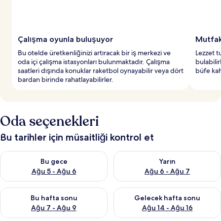
Çalışma oyunla buluşuyor
Mutfak 
Bu otelde üretkenliğinizi artıracak bir iş merkezi ve
Lezzet t
oda içi çalışma istasyonları bulunmaktadır. Çalışma
bulabilir
saatleri dışında konuklar raketbol oynayabilir veya dört
büfe kah
bardan birinde rahatlayabilirler.
Oda seçenekleri
Bu tarihler için müsaitliği kontrol et
Bu gece için müsaitliği kontrol et Ağu 5 - Ağu 6
Yarın için müsaitliği kontrol e
Bu gece
Yarın
Ağu 5 - Ağu 6
Ağu 6 - Ağu 7
Bu hafta sonu için müsaitliği kontrol et Ağu 7 - Ağu 9
Önümüzdeki hafta sonu için müs
Bu hafta sonu
Gelecek hafta sonu
Ağu 7 - Ağu 9
Ağu 14 - Ağu 16