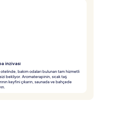
a inzivası
otelinde, bakım odaları bulunan tam hizmetli
 sizi bekliyor. Aromaterapinin, sıcak taş
rının keyfini çıkarın, saunada ve bahçede
yın.