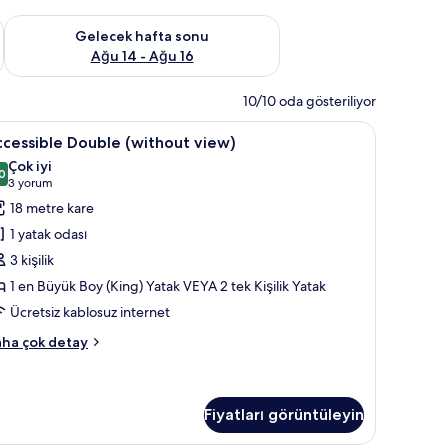
et Ağu 7 - Ağu 9
Önümüzdeki hafta sonu için müsaitliği kontrol et Ağu 14 - Ağu
Gelecek hafta sonu
Ağu 14 - Ağu 16
10/10 oda gösteriliyor
atak takımı, odada kasa, masa
ccessible
Mısır pamuklu çarşaf takımı, kaliteli yatak ta
3
cessible Double (without view)
ouble
Çok iyi
without
0
8,0 / 10
(3
3 yorum
iew)
yorum)
18 metre kare
in
1 yatak odası
üm
3 kişilik
otoğrafları
1 en Büyük Boy (King) Yatak VEYA 2 tek Kişilik Yatak
örün
Ücretsiz kablosuz internet
cessible
ha çok detay
uble
ithout
ew)
kkında
Fiyatları görüntüleyin
ha