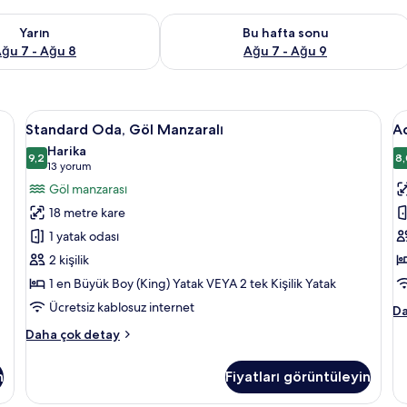
aitliği kontrol et Ağu 7 - Ağu 8
Bu hafta sonu için müsaitliği kontrol 
Yarın
Bu hafta sonu
ğu 7 - Ağu 8
Ağu 7 - Ağu 9
Mısır pamuklu çarşaf takımı, kaliteli yatak takımı, odada kasa, masa
Standard
Mısır pamuklu çarşaf takımı, kaliteli y
A
2
Standard Oda, Göl Manzaralı
Ac
Oda,
D
Harika
Göl
9,2
(
8,
9,2 / 10
(13
13 yorum
Manzaralı
v
yorum)
Göl manzarası
için
iç
18 metre kare
tüm
t
1 yatak odası
fotoğrafları
f
2 kişilik
görün
g
1 en Büyük Boy (King) Yatak VEYA 2 tek Kişilik Yatak
Ücretsiz kablosuz internet
Ac
Da
Do
Standard
Daha çok detay
(w
Oda,
vi
Göl
ha
n
Fiyatları görüntüleyin
Manzaralı
da
hakkında