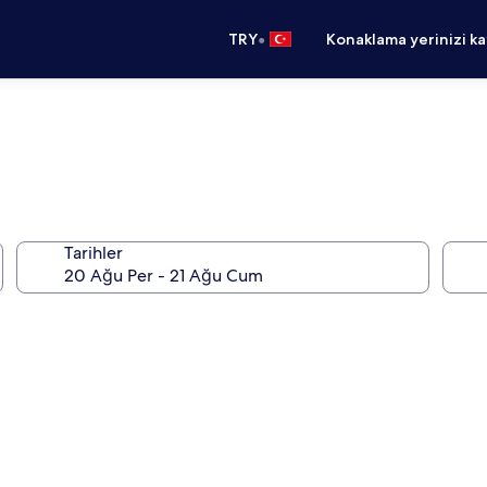
•
TRY
Konaklama yerinizi k
Tarihler