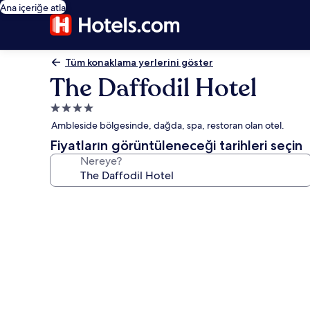
Ana içeriğe atla
Tüm konaklama yerlerini göster
The Daffodil Hotel
4.0
yıldızlı
Ambleside bölgesinde, dağda, spa, restoran olan otel.
konaklama
Fiyatların görüntüleneceği tarihleri seçin
yeri
Nereye?
The
Daffodil
Hotel
için
fotoğraf
galerisi