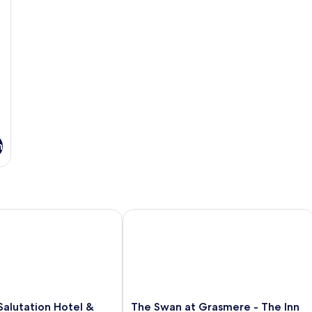
n
utation Hotel & Spa
The Swan at Grasmere - The Inn Coll
The
alutation Hotel &
The Swan at Grasmere - The Inn