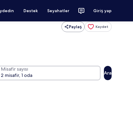
aydedin
Destek
Seyahatler
Giriş yap
Paylaş
Kaydet
Misafir sayısı
Ara