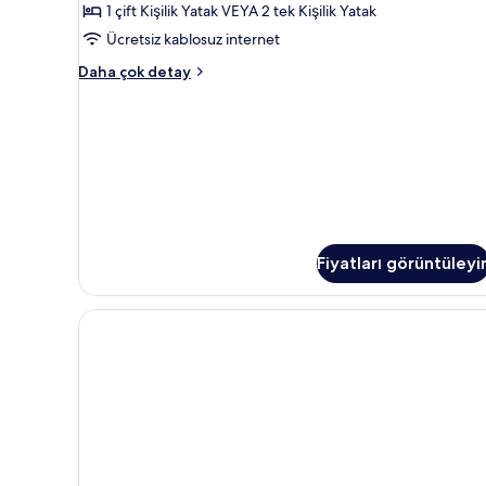
1 çift Kişilik Yatak VEYA 2 tek Kişilik Yatak
view)
Ücretsiz kablosuz internet
için
tüm
Standard
Daha çok detay
Tek
fotoğrafları
Büyük
görün
Yataklı
Oda
(without
view)
hakkında
daha
fazla
Fiyatları görüntüleyi
detay