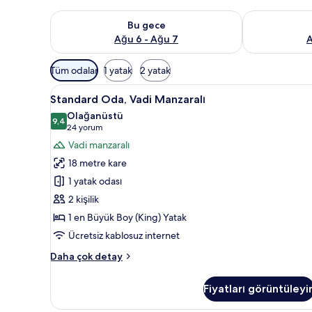
Bu gece için müsaitliği kontrol et Ağu 6 - Ağu 7
Yarın için müs
Bu gece
Ağu 6 - Ağu 7
A
Odalar
Tüm odalar
1 yatak
2 yatak
için
Standard
Standard Oda, Vadi Manzaralı | 
mevcut
3
Standard Oda, Vadi Manzaralı
Oda,
filtreler
Olağanüstü
Vadi
9,4
9,4 / 10
(24
24 yorum
Manzaralı
yorum)
Vadi manzaralı
için
18 metre kare
tüm
1 yatak odası
fotoğrafları
2 kişilik
görün
1 en Büyük Boy (King) Yatak
Ücretsiz kablosuz internet
Standard
Daha çok detay
Oda,
Vadi
Fiyatları görüntüleyi
Manzaralı
hakkında