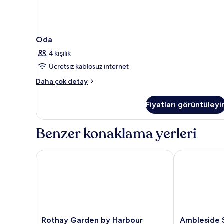
Oda
4 kişilik
Ücretsiz kablosuz internet
Oda
Daha çok detay
hakkında
daha
Fiyatları görüntüleyi
fazla
detay
Benzer konaklama yerleri
Rothay Garden by Harbour Hotels
Ambleside Sal
Rothay
Ambleside
Rothay Garden by Harbour
Ambleside S