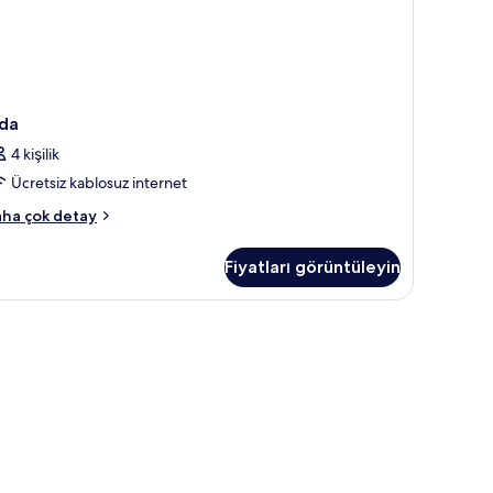
da
4 kişilik
Ücretsiz kablosuz internet
da
ha çok detay
kkında
ha
Fiyatları görüntüleyin
zla
tay