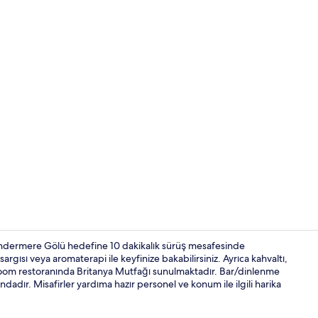
Çiftler için 
indermere Gölü hedefine 10 dakikalık sürüş mesafesinde
argısı veya aromaterapi ile keyfinize bakabilirsiniz. Ayrıca kahvaltı,
oom restoranında Britanya Mutfağı sunulmaktadır. Bar/dinlenme
Standard Oda
ndadır. Misafirler yardıma hazır personel ve konum ile ilgili harika