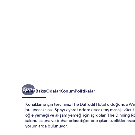
37+
Genel Bakış
Odalar
Konum
Politikalar
Konaklama için tercihiniz The Daffodil Hotel olduğunda W
bulunacaksınız. Spayı ziyaret ederek sıcak taş masajı, vücut s
öğle yemeği ve akşam yemeği için açık olan The Dinning R
salonu, sauna ve buhar odası diğer öne çıkan özellikler arası
yorumlarda bulunuyor.