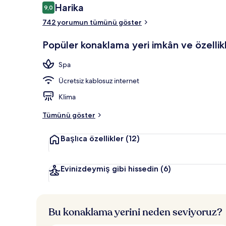
Yorumlar
Harika
9,0
9,0/10
742 yorumun tümünü göster
Dış mekân
Popüler konaklama yeri imkân ve özellikl
Spa
Ücretsiz kablosuz internet
Klima
Tümünü göster
Başlıca özellikler
(12)
Evinizdeymiş gibi hissedin
(6)
Bu konaklama yerini neden seviyoruz?