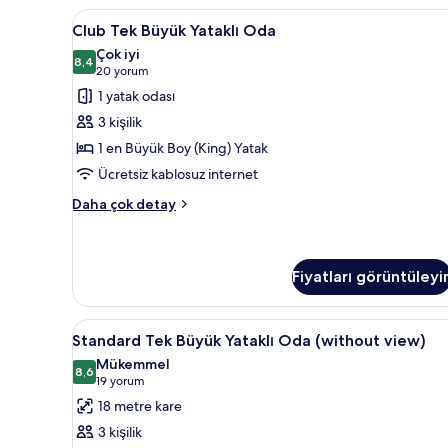
daha
Club
Mısır pamuklu çarşaf takımı, ka
3
fazla
Club Tek Büyük Yataklı Oda
Tek
detay
Çok iyi
Büyük
8,4
8,4 / 10
(20
20 yorum
Yataklı
yorum)
1 yatak odası
Oda
3 kişilik
için
1 en Büyük Boy (King) Yatak
tüm
Ücretsiz kablosuz internet
fotoğrafları
görün
Club
Daha çok detay
Tek
Büyük
Yataklı
Oda
Fiyatları görüntüleyi
hakkında
daha
Standard
Mısır pamuklu çarşaf takımı, ka
fazla
4
Standard Tek Büyük Yataklı Oda (without view)
detay
Tek
Mükemmel
Büyük
8,6
8,6 / 10
(19
19 yorum
Yataklı
yorum)
18 metre kare
Oda
3 kişilik
(without