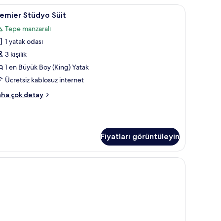
zla
ı, kaliteli yatak takımı, odada kasa, masa
remier
Premier Stüdyo Süit | Mısır pamuklu çarşaf tak
tay
4
emier Stüdyo Süit
tüdyo
Tepe manzaralı
üit
1 yatak odası
in
üm
3 kişilik
otoğrafları
1 en Büyük Boy (King) Yatak
örün
Ücretsiz kablosuz internet
emier
ha çok detay
üdyo
it
kkında
ha
Fiyatları görüntüleyin
zla
tay
atak takımı, odada kasa, masa