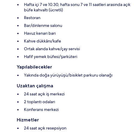
Hafta içi 7 ve 10.30, hafta sonu 7 ve 11 saatleri arasında açık
büfe kahvaltı (ücretli)
Restoran
Bar/dinlenme salonu
Havuz kenarı barı
Kahve dükkânı/kafe
Ortak alanda kahve/çay servisi
Hafif yemek büfesi/şarküteri
Yapılabilecekler
Yakında doğa yürüyüşü/bisiklet parkuru olanağı
Uzaktan çalışma
24 saat açık iş merkezi
2 toplantı odaları
Konferans merkezi
Hizmetler
24 saat açık resepsiyon