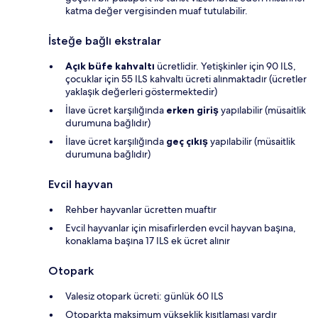
katma değer vergisinden muaf tutulabilir.
İsteğe bağlı ekstralar
Açık büfe kahvaltı
ücretlidir. Yetişkinler için 90 ILS,
çocuklar için 55 ILS kahvaltı ücreti alınmaktadır (ücretler
yaklaşık değerleri göstermektedir)
İlave ücret karşılığında
erken giriş
yapılabilir (müsaitlik
durumuna bağlıdır)
İlave ücret karşılığında
geç çıkış
yapılabilir (müsaitlik
durumuna bağlıdır)
Evcil hayvan
Rehber hayvanlar ücretten muaftır
Evcil hayvanlar için misafirlerden evcil hayvan başına,
konaklama başına 17 ILS ek ücret alınır
Otopark
Valesiz otopark ücreti: günlük 60 ILS
Otoparkta maksimum yükseklik kısıtlaması vardır