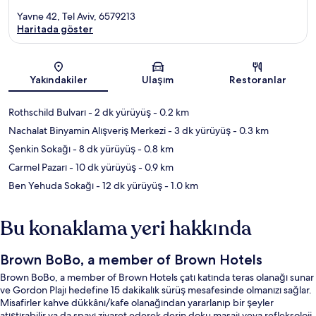
Yavne 42, Tel Aviv, 6579213
Haritada göster
Harita
Yakındakiler
Ulaşım
Restoranlar
Rothschild Bulvarı
- 2 dk yürüyüş
- 0.2 km
Nachalat Binyamin Alışveriş Merkezi
- 3 dk yürüyüş
- 0.3 km
Şenkin Sokağı
- 8 dk yürüyüş
- 0.8 km
Carmel Pazarı
- 10 dk yürüyüş
- 0.9 km
Ben Yehuda Sokağı
- 12 dk yürüyüş
- 1.0 km
Bu konaklama yeri hakkında
Brown BoBo, a member of Brown Hotels
Brown BoBo, a member of Brown Hotels çatı katında teras olanağı sunar
ve Gordon Plajı hedefine 15 dakikalık sürüş mesafesinde olmanızı sağlar.
Misafirler kahve dükkânı/kafe olanağından yararlanıp bir şeyler
atıştırabilir ya da spayı ziyaret ederek derin doku masajı veya refleksoloji