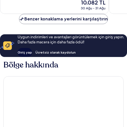
Güncel
10.082 TL
112
Lev
Olağanü
fiyat:
yorum
Tel
655
30 Ağu - 31 Ağu
10.082 TL
Aviv
yorum
Benzer konaklama yerlerini karşılaştırın
Uygun indirimleri ve avantajları görüntülemek için giriş yapın.
Daha fazla macera için daha fazla ödül!
Giriş yap
Ücretsiz olarak kaydolun
Bölge hakkında