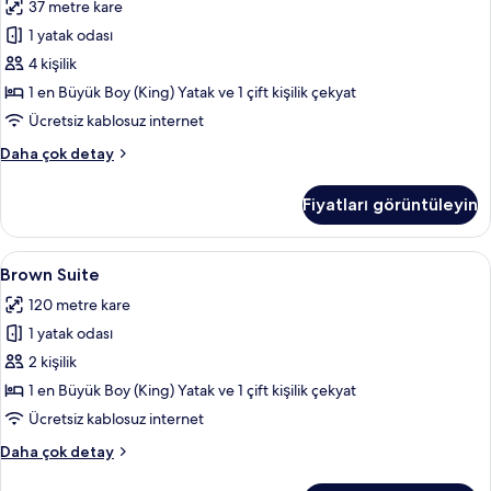
37 metre kare
için
1 yatak odası
tüm
fotoğrafları
4 kişilik
görün
1 en Büyük Boy (King) Yatak ve 1 çift kişilik çekyat
Ücretsiz kablosuz internet
Family
Daha çok detay
Süit
hakkında
Fiyatları görüntüleyin
daha
fazla
detay
Brown
Mısır pamuklu çarşaf takımı, kaliteli y
17
Brown Suite
Suite
120 metre kare
için
1 yatak odası
tüm
fotoğrafları
2 kişilik
görün
1 en Büyük Boy (King) Yatak ve 1 çift kişilik çekyat
Ücretsiz kablosuz internet
Brown
Daha çok detay
Suite
hakkında