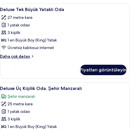
Ayrı
Deluxe
Mısır pamuklu çarşaf takımı, kaliteli y
görün
10
Yataklı
Deluxe Tek Büyük Yataklı Oda
Tek
Oda,
27 metre kare
Şehir
Büyük
Manzaralı
1 yatak odası
Yataklı
hakkında
Oda
3 kişilik
daha
için
fazla
1 en Büyük Boy (King) Yatak
detay
tüm
Ücretsiz kablosuz internet
fotoğrafları
Deluxe
Daha çok detay
görün
Tek
Büyük
Fiyatları görüntüleyin
Yataklı
Oda
hakkında
Deluxe
Deluxe Üç Kişilik Oda, Şehir Manzaralı 
13
daha
Deluxe Üç Kişilik Oda, Şehir Manzaralı
Üç
fazla
Şehir manzaralı
detay
Kişilik
25 metre kare
Oda,
Şehir
1 yatak odası
Manzaralı
3 kişilik
için
1 en Büyük Boy (King) Yatak