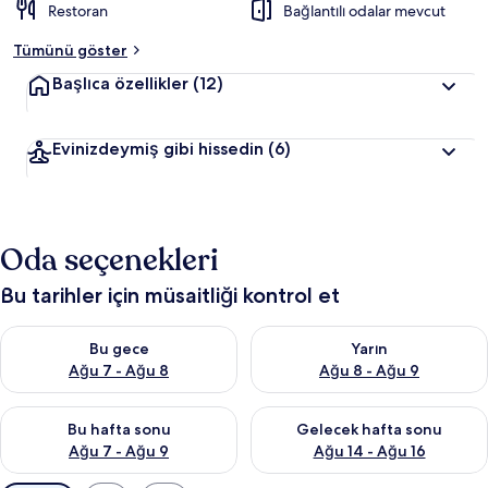
Restoran
Bağlantılı odalar mevcut
Tümünü göster
Başlıca özellikler
(12)
Evinizdeymiş gibi hissedin
(6)
Oda seçenekleri
Bu tarihler için müsaitliği kontrol et
Bu gece için müsaitliği kontrol et Ağu 7 - Ağu 8
Yarın için müsaitliği kontrol e
Bu gece
Yarın
Ağu 7 - Ağu 8
Ağu 8 - Ağu 9
Bu hafta sonu için müsaitliği kontrol et Ağu 7 - Ağu 9
Önümüzdeki hafta sonu için müs
Bu hafta sonu
Gelecek hafta sonu
Ağu 7 - Ağu 9
Ağu 14 - Ağu 16