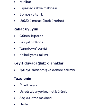
Minibar
Espresso kahve makinesi
Bornoz ve terlik
Ütü/ütü masası (istek üzerine)
Rahat uyuyun
Güneşlik/perde
Ses yalıtımlı oda
"turndown" servisi
Kaliteli yatak takımı
Keyif duyacağınız olanaklar
Ayrı ayrı döşenmiş ve dekore edilmiş
Tazelenin
Özel banyo
Ücretsiz banyo/kozmetik ürünleri
Saç kurutma makinesi
Havlu