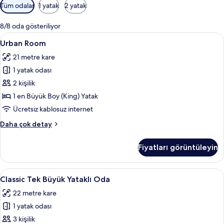
Odalar
Tüm odalar
1 yatak
2 yatak
için
mevcut
8/8 oda gösteriliyor
filtreler
Urban
Urban Room | Mısır pamuklu çarşaf takı
11
Urban Room
Room
21 metre kare
için
1 yatak odası
tüm
fotoğrafları
2 kişilik
görün
1 en Büyük Boy (King) Yatak
Ücretsiz kablosuz internet
Urban
Daha çok detay
Room
hakkında
Fiyatları görüntüleyin
daha
fazla
detay
Classic
Mısır pamuklu çarşaf takımı, kaliteli y
10
Classic Tek Büyük Yataklı Oda
Tek
22 metre kare
Büyük
1 yatak odası
Yataklı
Oda
3 kişilik