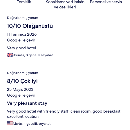
Temizlik
Konaklama yeri imkân
Personel ve servis
ve özellikleri
Yorumlar
Doğrulanmış yorum
10/10 Olağanüstü
11 Temmuz 2026
Google ile çevir
Very good hotel
Brenda, 3 gecelik seyahat
Doğrulanmış yorum
8/10 Çok iyi
25 Mayıs 2023
Google ile çevir
Very pleasant stay
Very good hotel with friendly staff; clean room, good breakfast;
excellent location
Marta, 4 gecelik seyahat