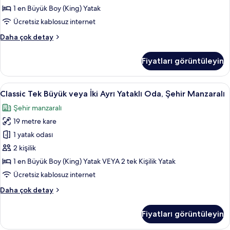
için
1 en Büyük Boy (King) Yatak
tüm
Ücretsiz kablosuz internet
fotoğrafları
Classic
Daha çok detay
görün
Tek
Büyük
Fiyatları görüntüleyin
Yataklı
Oda
hakkında
Classic
Mısır pamuklu çarşaf takımı, kaliteli y
10
daha
Classic Tek Büyük veya İki Ayrı Yataklı Oda, Şehir Manzaralı
Tek
fazla
Şehir manzaralı
detay
Büyük
19 metre kare
veya
İki
1 yatak odası
Ayrı
2 kişilik
Yataklı
1 en Büyük Boy (King) Yatak VEYA 2 tek Kişilik Yatak
Oda,
Ücretsiz kablosuz internet
Şehir
Classic
Daha çok detay
Manzaralı
Tek
için
Büyük
Fiyatları görüntüleyin
tüm
veya
İki
fotoğrafları