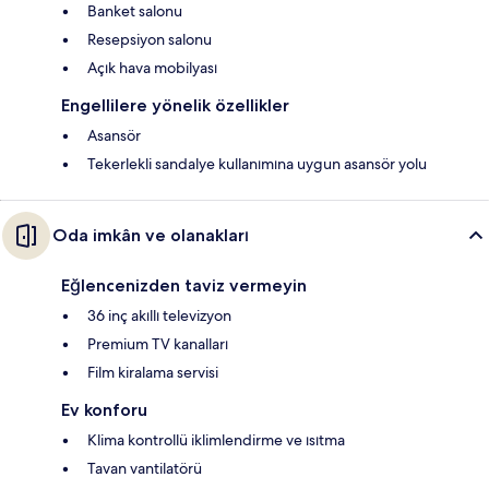
Banket salonu
Resepsiyon salonu
Açık hava mobilyası
Engellilere yönelik özellikler
Asansör
Tekerlekli sandalye kullanımına uygun asansör yolu
Oda imkân ve olanakları
Eğlencenizden taviz vermeyin
36 inç akıllı televizyon
Premium TV kanalları
Film kiralama servisi
Ev konforu
Klima kontrollü iklimlendirme ve ısıtma
Tavan vantilatörü