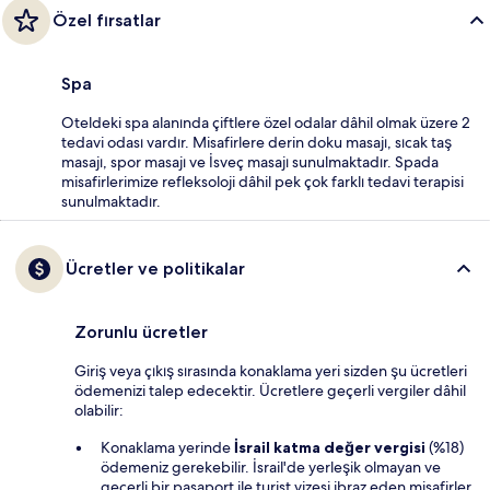
Özel fırsatlar
Spa
Oteldeki spa alanında çiftlere özel odalar dâhil olmak üzere 2
tedavi odası vardır. Misafirlere derin doku masajı, sıcak taş
masajı, spor masajı ve İsveç masajı sunulmaktadır. Spada
misafirlerimize refleksoloji dâhil pek çok farklı tedavi terapisi
sunulmaktadır.
Ücretler ve politikalar
Zorunlu ücretler
Giriş veya çıkış sırasında konaklama yeri sizden şu ücretleri
ödemenizi talep edecektir. Ücretlere geçerli vergiler dâhil
olabilir:
Konaklama yerinde
İsrail katma değer vergisi
(%18)
ödemeniz gerekebilir. İsrail'de yerleşik olmayan ve
geçerli bir pasaport ile turist vizesi ibraz eden misafirler