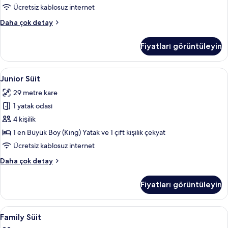
tüm
Ücretsiz kablosuz internet
fotoğrafları
Deluxe
Daha çok detay
görün
Üç
Kişilik
Fiyatları görüntüleyin
Oda,
Şehir
Manzaralı
Junior
Junior Süit | Mısır pamuklu çarşaf takı
13
hakkında
Junior Süit
Süit
daha
29 metre kare
fazla
için
detay
1 yatak odası
tüm
fotoğrafları
4 kişilik
görün
1 en Büyük Boy (King) Yatak ve 1 çift kişilik çekyat
Ücretsiz kablosuz internet
Junior
Daha çok detay
Süit
hakkında
Fiyatları görüntüleyin
daha
fazla
detay
Family
Mısır pamuklu çarşaf takımı, kaliteli y
14
Family Süit
Süit