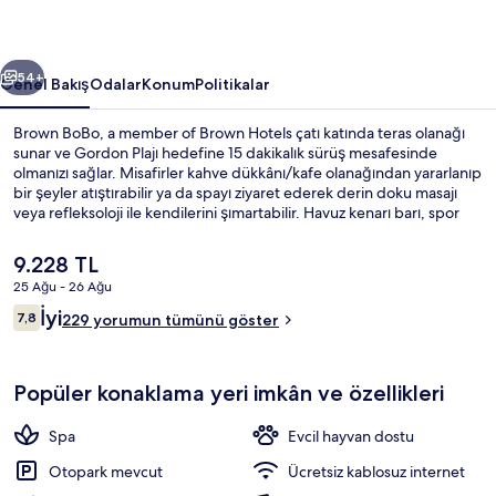
Hotels
için
ceki
Sonraki
fotoğraf
54+
Genel Bakış
Odalar
Konum
Politikalar
galerisi
Brown BoBo, a member of Brown Hotels çatı katında teras olanağı
sunar ve Gordon Plajı hedefine 15 dakikalık sürüş mesafesinde
olmanızı sağlar. Misafirler kahve dükkânı/kafe olanağından yararlanıp
bir şeyler atıştırabilir ya da spayı ziyaret ederek derin doku masajı
veya refleksoloji ile kendilerini şımartabilir. Havuz kenarı barı, spor
salonu ve sauna; bu lüks otel dâhilindeki diğer öne çıkan özellikler
arasındadır. Misafirler arasında yardıma hazır personel seviliyor.
Şu
9.228 TL
anki
25 Ağu - 26 Ağu
fiyat
Yorumlar
İyi
Brown Suite | Teras/veranda
7,8
9.228 TL
229 yorumun tümünü göster
7,8/10
Popüler konaklama yeri imkân ve özellikleri
Spa
Evcil hayvan dostu
Otopark mevcut
Ücretsiz kablosuz internet