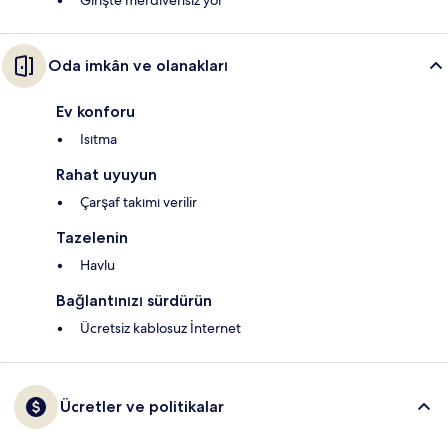
Girişte merdivensiz yol
Oda imkân ve olanakları
Ev konforu
Isıtma
Rahat uyuyun
Çarşaf takımı verilir
Tazelenin
Havlu
Bağlantınızı sürdürün
Ücretsiz kablosuz İnternet
Ücretler ve politikalar