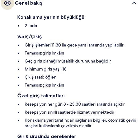
Genel bakış
Konaklama yerinin büyüklüğü
21 oda
Varış/Çıkış
Giriş işlemleri 11.30 ile gece yarısı arasında yapılabilir
Temassız giriş imkânı
Geç giriş olanağı müsaitlik durumuna bağlıdır
Minimum giriş yaşı: 18
Çıkış saati: öğlen
Temassız çıkış imkânı
Özel giriş talimatları
Resepsiyon her gün 8 - 23.30 saatleri arasında açıktır
Resepsiyon sınırlı saatlerde hizmet vermektedir
Konaklama yeri tarafından sağlanan bilgiler, otomatik çeviri
araçları kullanılarak çevrilmiş olabilir
Giriş sırasında gerekenler