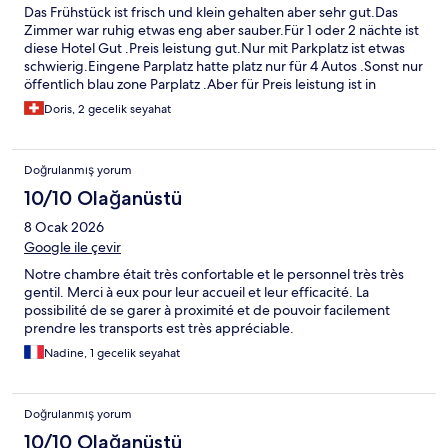
Das Frühstück ist frisch und klein gehalten aber sehr gut.Das
Zimmer war ruhig etwas eng aber sauber.Für 1 oder 2 nächte ist
diese Hotel Gut .Preis leistung gut.Nur mit Parkplatz ist etwas
schwierig.Eingene Parplatz hatte platz nur für 4 Autos .Sonst nur
öffentlich blau zone Parplatz .Aber für Preis leistung ist in
ordnung. Personal sehr nett.
Doris, 2 gecelik seyahat
Doğrulanmış yorum
10/10 Olağanüstü
8 Ocak 2026
Google ile çevir
Notre chambre était très confortable et le personnel très très
gentil. Merci à eux pour leur accueil et leur efficacité. La
possibilité de se garer à proximité et de pouvoir facilement
prendre les transports est très appréciable.
Nadine, 1 gecelik seyahat
Doğrulanmış yorum
10/10 Olağanüstü