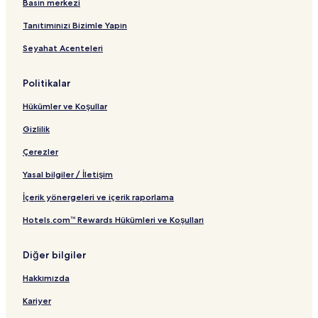
Basın merkezi
t
ı
Tanıtımınızı Bizimle Yapın
Seyahat Acenteleri
Politikalar
Hükümler ve Koşullar
Gizlilik
Çerezler
Yasal bilgiler / İletişim
İçerik yönergeleri ve içerik raporlama
Hotels.com™ Rewards Hükümleri ve Koşulları
Diğer bilgiler
Hakkımızda
Kariyer