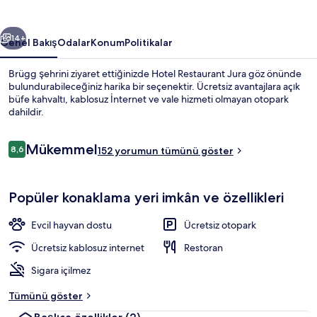
ceki
Sonraki
14+
Genel Bakış
Odalar
Konum
Politikalar
Brügg şehrini ziyaret ettiğinizde Hotel Restaurant Jura göz önünde
bulundurabileceğiniz harika bir seçenektir. Ücretsiz avantajlara açık
büfe kahvaltı, kablosuz İnternet ve vale hizmeti olmayan otopark
dahildir.
Yorumlar
Mükemmel
8,6
152 yorumun tümünü göster
8,6/10
Açık havada yemek servisi
Popüler konaklama yeri imkân ve özellikleri
Evcil hayvan dostu
Ücretsiz otopark
Ücretsiz kablosuz internet
Restoran
Sigara içilmez
Tümünü göster