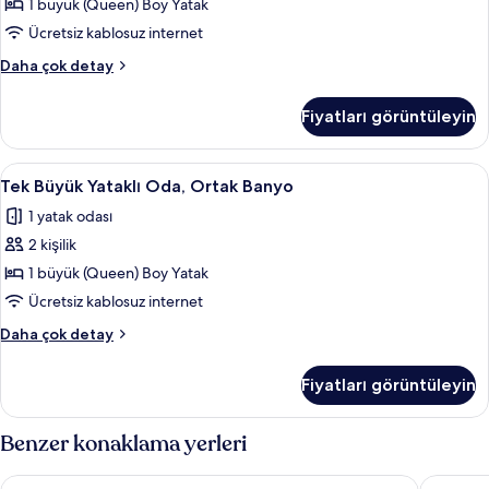
Özel
1 büyük (Queen) Boy Yatak
Banyo
Ücretsiz kablosuz internet
için
Tek
Daha çok detay
tüm
Büyük
fotoğrafları
Yataklı
Fiyatları görüntüleyin
Oda,
görün
Özel
Banyo
Tek
Ücretsiz kablosuz İnternet, çarşaf takı
2
hakkında
Tek Büyük Yataklı Oda, Ortak Banyo
Büyük
daha
1 yatak odası
fazla
Yataklı
detay
2 kişilik
Oda,
Ortak
1 büyük (Queen) Boy Yatak
Banyo
Ücretsiz kablosuz internet
için
Tek
Daha çok detay
tüm
Büyük
fotoğrafları
Yataklı
Fiyatları görüntüleyin
Oda,
görün
Ortak
Banyo
Benzer konaklama yerleri
hakkında
daha
Hotel Dufour
City Hot