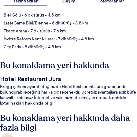
Yakındakiler
Ulaşım
Restoranlar
Biel Gölü
- 6 dk sürüş
- 4.5 km
LaserGame Biel/Bienne
- 6 dk sürüş
- 3.8 km
Tissot Arena
- 7 dk sürüş
- 7.6 km
İsviçre Reform Kent Kilisesi
- 7 dk sürüş
- 4.8 km
City Parkı
- 8 dk sürüş
- 4.8 km
Bu konaklama yeri hakkında
Hotel Restaurant Jura
Brügg şehrini ziyaret ettiğinizde Hotel Restaurant Jura göz önünde
bulundurabileceğiniz harika bir seçenektir. Ücretsiz avantajlara açık büfe
kahvaltı, kablosuz İnternet ve vale hizmeti olmayan otopark dahildir.
İptal hakları hakkında bilgi
Bu konaklama yeri hakkında daha
fazla bilgi