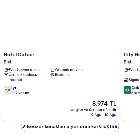
fazla
detay
Hotel
City
Hotel Dufour
City H
Dufour
Hotel
Biel
Biel
Biel
Biel
Evcil hayvan dostu
Otopark mevcut
Evcil 
Bienne
Ücretsiz kablosuz
Restoran
Biel
internet
Sigara
10
10
İyi
Çok 
7,0
8,0
üzerinden
üzerind
227 yorum
576 
7.0,
8.0,
Güncel
8.974 TL
İyi,
Çok
fiyat:
227
İyi,
vergiler ve ücretler dâhildir
8.974 TL
9 Ağu - 10 Ağu
yorum
576
yorum
Benzer konaklama yerlerini karşılaştırın