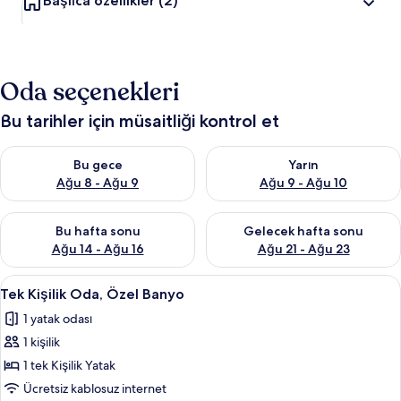
Başlıca özellikler
(2)
Oda seçenekleri
Bu tarihler için müsaitliği kontrol et
Bu gece için müsaitliği kontrol et Ağu 8 - Ağu 9
Yarın için müsaitliği kontrol e
Bu gece
Yarın
Ağu 8 - Ağu 9
Ağu 9 - Ağu 10
Bu hafta sonu için müsaitliği kontrol et Ağu 14 - Ağu 16
Önümüzdeki hafta sonu için mü
Bu hafta sonu
Gelecek hafta sonu
Ağu 14 - Ağu 16
Ağu 21 - Ağu 23
Tek
Ücretsiz kablosuz İnternet, çarşaf takı
1
Tek Kişilik Oda, Özel Banyo
Kişilik
1 yatak odası
Oda,
1 kişilik
Özel
Banyo
1 tek Kişilik Yatak
için
Ücretsiz kablosuz internet