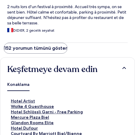
2 nuits lors d'un festival à proximité. Accueil très sympa, on se
sent bien. Hôtel calme et confortable, parking à proximité. Petit
déjeuner suffisant. N'hésitez pas à profiter du restaurant et de
sa belle terrasse.
DIDIER, 2 gecelik seyahat
152 yorumun tümünü göster
Keşfetmeye devam edin
Konaklama
H
Hotel Artist
o
W
Wolke 4 Guesthouse
t
o
H
Hotel Schlössli Garni - Free Parking
e
l
o
M
Mercure Plaza Biel
l
k
t
e
G
Glandon Rooms Elite
A
e
e
r
l
H
Hotel Dufour
r
4
l
c
a
o
C
Courtyard By Marriott Biel/Bienne