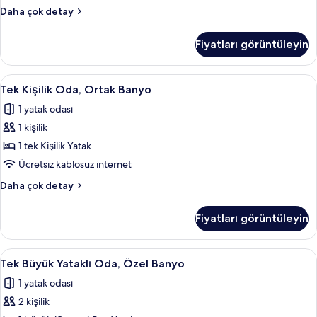
tüm
Tek
Daha çok detay
fotoğrafları
Kişilik
görün
Oda,
Fiyatları görüntüleyin
Özel
Banyo
hakkında
Tek
Ücretsiz kablosuz İnternet, çarşaf takı
2
daha
Tek Kişilik Oda, Ortak Banyo
Kişilik
fazla
1 yatak odası
detay
Oda,
1 kişilik
Ortak
Banyo
1 tek Kişilik Yatak
için
Ücretsiz kablosuz internet
tüm
Tek
Daha çok detay
fotoğrafları
Kişilik
görün
Oda,
Fiyatları görüntüleyin
Ortak
Banyo
hakkında
Tek
Ücretsiz kablosuz İnternet, çarşaf takı
1
daha
Tek Büyük Yataklı Oda, Özel Banyo
Büyük
fazla
1 yatak odası
detay
Yataklı
2 kişilik
Oda,