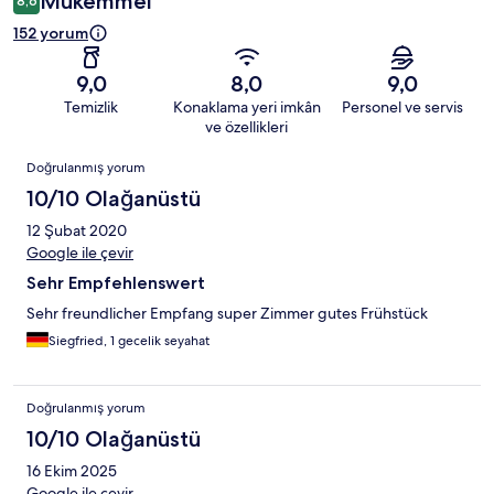
Mükemmel
8,6
152 yorum
9,0
8,0
9,0
Temizlik
Konaklama yeri imkân
Personel ve servis
ve özellikleri
Yorumlar
Doğrulanmış yorum
10/10 Olağanüstü
12 Şubat 2020
Google ile çevir
Sehr Empfehlenswert
Sehr freundlicher Empfang super Zimmer gutes Frühstück
Siegfried, 1 gecelik seyahat
Doğrulanmış yorum
10/10 Olağanüstü
16 Ekim 2025
Google ile çevir