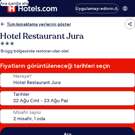
Ana içeriğe atla
Uygulamayı edinin
Tüm konaklama yerlerini göster
Hotel Restaurant Jura
3.0
yıldızlı
Brügg bölgesinde restoran olan otel.
konaklama
yeri
Fiyatların görüntüleneceği tarihleri seçin
Nereye?
Tarihler
Misafir sayısı
Ara