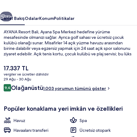
ceki
Sonraki
191+
Genel Bakış
Odalar
Konum
Politikalar
AYANA Resort Bali, Ayana Spa Merkezi hedefine yürüme
mesafesinde olmanızı sağlar. Ayrıca golf sahası ve ücretsiz çocuk
kulübü olanağı sunar. Misafirler 14 açık yüzme havuzu arasından
birine dalabilir veya egzersiz yapmak için 24 saat açık spor salonunu
ziyaret edebilir. Açık tenis kortu, çocuk kulübü ve plaj servisi; bu lüks
otel dâhilindeki diğer öne çıkan özellikler arasındadır. Yardıma hazır
personel ve konaklama yerinin genel durumu misafirlerden iyi puan
Şu
17.337 TL
alıyor.
anki
vergiler ve ücretler dâhildir
fiyat
29 Ağu - 30 Ağu
Plaj/okyanus manzarası
17.337 TL
Yorumlar
Olağanüstü
9,4
1.003 yorumun tümünü göster
9,4/10
Popüler konaklama yeri imkân ve özellikleri
Havuz
Spa
Havaalanı transferi
Ücretsiz otopark