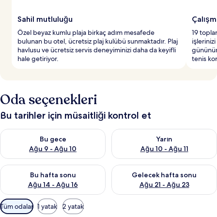
Sahil mutluluğu
Çalışm
Özel beyaz kumlu plaja birkaç adım mesafede
19 topla
bulunan bu otel, ücretsiz plaj kulübü sunmaktadır. Plaj
işlerini
havlusu ve ücretsiz servis deneyiminizi daha da keyifli
gününün 
hale getiriyor.
tenis kor
Oda seçenekleri
Bu tarihler için müsaitliği kontrol et
Bu gece için müsaitliği kontrol et Ağu 9 - Ağu 10
Yarın için müsaitliği kontrol et
Bu gece
Yarın
Ağu 9 - Ağu 10
Ağu 10 - Ağu 11
Bu hafta sonu için müsaitliği kontrol et Ağu 14 - Ağu 16
Önümüzdeki hafta sonu için mü
Bu hafta sonu
Gelecek hafta sonu
Ağu 14 - Ağu 16
Ağu 21 - Ağu 23
Odalar
Tüm odalar
1 yatak
2 yatak
için