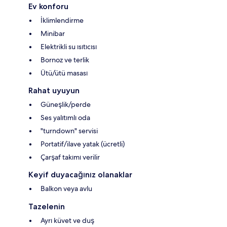
Ev konforu
İklimlendirme
Minibar
Elektrikli su ısıtıcısı
Bornoz ve terlik
Ütü/ütü masası
Rahat uyuyun
Güneşlik/perde
Ses yalıtımlı oda
"turndown" servisi
Portatif/ilave yatak (ücretli)
Çarşaf takımı verilir
Keyif duyacağınız olanaklar
Balkon veya avlu
Tazelenin
Ayrı küvet ve duş