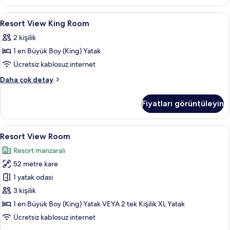
hakkında
daha
Resort
Minibar, odada kasa, masa, güneşlik/
4
fazla
Resort View King Room
View
detay
2 kişilik
King
1 en Büyük Boy (King) Yatak
Room
için
Ücretsiz kablosuz internet
tüm
Resort
Daha çok detay
fotoğrafları
View
King
görün
Fiyatları görüntüleyin
Room
hakkında
daha
Resort
Resort View Room | Minibar, odada ka
8
fazla
Resort View Room
View
detay
Resort manzaralı
Room
52 metre kare
için
tüm
1 yatak odası
fotoğrafları
3 kişilik
görün
1 en Büyük Boy (King) Yatak VEYA 2 tek Kişilik XL Yatak
Ücretsiz kablosuz internet