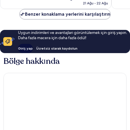
11.197 TL
21 Ağu - 22 Ağu
Benzer konaklama yerlerini karşılaştırın
Uygun indirimleri ve avantajları görüntülemek için giriş yapın.
Daha fazla macera için daha fazla ödül!
Giriş yap
Ücretsiz olarak kaydolun
Bölge hakkında