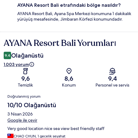
AYANA Resort Bali etrafındaki bölge nasıldır?
AYANA Resort Bali, Ayana Spa Merkezi konumuna 1 dakikalık
yürüyüş mesafesinde, Jimbaran Körfezi konumundadır.
AYANA Resort Bali Yorumları
Yorumlar
Olağanüstü
9,4
1.003 yorum
9,6
8,6
9,4
Temizlik
Konum
Personel ve servis
Yorumlar
Doğrulanmış yorum
10/10 Olağanüstü
3 Nisan 2026
Google ile çevir
Very good location nice sea view best friendly staff
CHAO CHUN, 1 gecelik seyahat