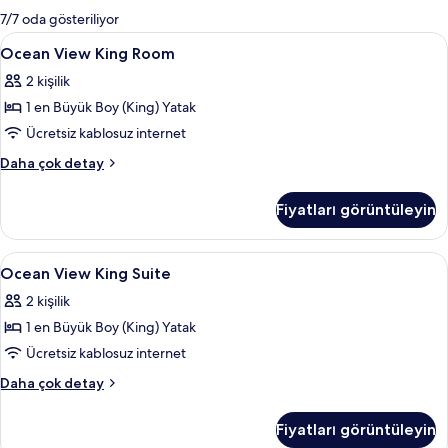
mevcut
7/7 oda gösteriliyor
filtreler
Ocean
Minibar, odada kasa, masa, güneşlik/
4
Ocean View King Room
View
2 kişilik
King
1 en Büyük Boy (King) Yatak
Room
için
Ücretsiz kablosuz internet
tüm
Ocean
Daha çok detay
fotoğrafları
View
King
görün
Fiyatları görüntüleyin
Room
hakkında
daha
Ocean
Minibar, odada kasa, masa, güneşlik/
4
fazla
Ocean View King Suite
View
detay
2 kişilik
King
1 en Büyük Boy (King) Yatak
Suite
için
Ücretsiz kablosuz internet
tüm
Ocean
Daha çok detay
fotoğrafları
View
King
görün
Fiyatları görüntüleyin
Suite