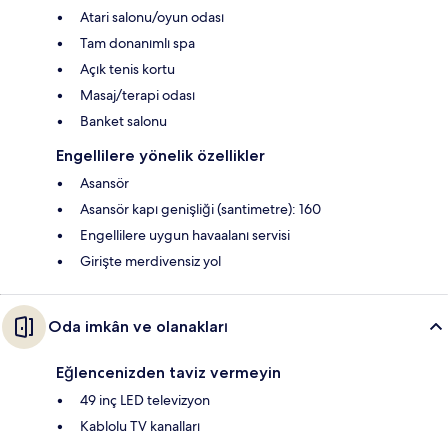
Atari salonu/oyun odası
Tam donanımlı spa
Açık tenis kortu
Masaj/terapi odası
Banket salonu
Engellilere yönelik özellikler
Asansör
Asansör kapı genişliği (santimetre): 160
Engellilere uygun havaalanı servisi
Girişte merdivensiz yol
Oda imkân ve olanakları
Eğlencenizden taviz vermeyin
49 inç LED televizyon
Kablolu TV kanalları