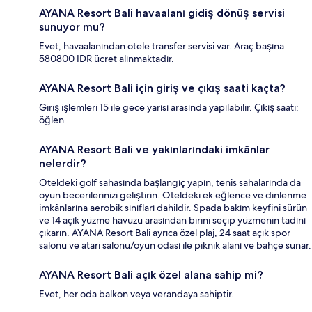
AYANA Resort Bali havaalanı gidiş dönüş servisi
sunuyor mu?
Evet, havaalanından otele transfer servisi var. Araç başına
580800 IDR ücret alınmaktadır.
AYANA Resort Bali için giriş ve çıkış saati kaçta?
Giriş işlemleri 15 ile gece yarısı arasında yapılabilir. Çıkış saati:
öğlen.
AYANA Resort Bali ve yakınlarındaki imkânlar
nelerdir?
Oteldeki golf sahasında başlangıç yapın, tenis sahalarında da
oyun becerilerinizi geliştirin. Oteldeki ek eğlence ve dinlenme
imkânlarına aerobik sınıfları dahildir. Spada bakım keyfini sürün
ve 14 açık yüzme havuzu arasından birini seçip yüzmenin tadını
çıkarın. AYANA Resort Bali ayrıca özel plaj, 24 saat açık spor
salonu ve atari salonu/oyun odası ile piknik alanı ve bahçe sunar.
AYANA Resort Bali açık özel alana sahip mi?
Evet, her oda balkon veya verandaya sahiptir.