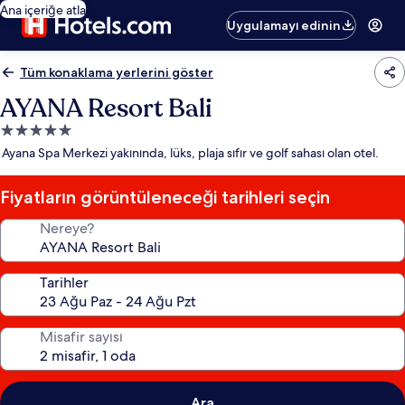
Ana içeriğe atla
Uygulamayı edinin
Tüm konaklama yerlerini göster
AYANA Resort Bali
5.0
yıldızlı
Ayana Spa Merkezi yakınında, lüks, plaja sıfır ve golf sahası olan otel.
konaklama
yeri
Fiyatların görüntüleneceği tarihleri seçin
Nereye?
Tarihler
Misafir sayısı
Ara