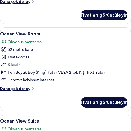
Resort
Daha çok detay
View
Room
Fiyatları görüntüleyin
hakkında
daha
fazla
Ocean
Ocean View Room | Minibar, odada ka
7
detay
Ocean View Room
View
Okyanus manzarası
Room
52 metre kare
için
tüm
1 yatak odası
fotoğrafları
3 kişilik
görün
1 en Büyük Boy (King) Yatak VEYA 2 tek Kişilik XL Yatak
Ücretsiz kablosuz internet
Ocean
Daha çok detay
View
Room
Fiyatları görüntüleyin
hakkında
daha
fazla
Ocean
Minibar, odada kasa, masa, güneşlik/
10
detay
Ocean View Suite
View
Okyanus manzarası