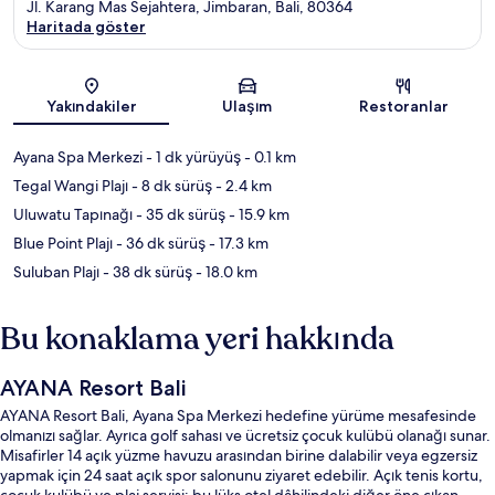
Jl. Karang Mas Sejahtera, Jimbaran, Bali, 80364
Haritada göster
Harita
Yakındakiler
Ulaşım
Restoranlar
Ayana Spa Merkezi
- 1 dk yürüyüş
- 0.1 km
Tegal Wangi Plajı
- 8 dk sürüş
- 2.4 km
Uluwatu Tapınağı
- 35 dk sürüş
- 15.9 km
Blue Point Plajı
- 36 dk sürüş
- 17.3 km
Suluban Plajı
- 38 dk sürüş
- 18.0 km
Bu konaklama yeri hakkında
AYANA Resort Bali
AYANA Resort Bali, Ayana Spa Merkezi hedefine yürüme mesafesinde
olmanızı sağlar. Ayrıca golf sahası ve ücretsiz çocuk kulübü olanağı sunar.
Misafirler 14 açık yüzme havuzu arasından birine dalabilir veya egzersiz
yapmak için 24 saat açık spor salonunu ziyaret edebilir. Açık tenis kortu,
çocuk kulübü ve plaj servisi; bu lüks otel dâhilindeki diğer öne çıkan