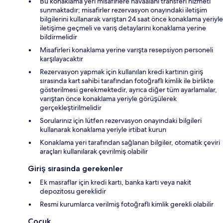
Bu konaklama yeri misafirlere havaalanı transferi hizmeti
sunmaktadır; misafirler rezervasyon onayındaki iletişim
bilgilerini kullanarak varıştan 24 saat önce konaklama yeriyle
iletişime geçmeli ve varış detaylarını konaklama yerine
bildirmelidir
Misafirleri konaklama yerine varışta resepsiyon personeli
karşılayacaktır
Rezervasyon yapmak için kullanılan kredi kartının giriş
sırasında kart sahibi tarafından fotoğraflı kimlik ile birlikte
gösterilmesi gerekmektedir, ayrıca diğer tüm ayarlamalar,
varıştan önce konaklama yeriyle görüşülerek
gerçekleştirilmelidir
Sorularınız için lütfen rezervasyon onayındaki bilgileri
kullanarak konaklama yeriyle irtibat kurun
Konaklama yeri tarafından sağlanan bilgiler, otomatik çeviri
araçları kullanılarak çevrilmiş olabilir
Giriş sırasında gerekenler
Ek masraflar için kredi kartı, banka kartı veya nakit
depozitosu gereklidir
Resmi kurumlarca verilmiş fotoğraflı kimlik gerekli olabilir
Çocuk