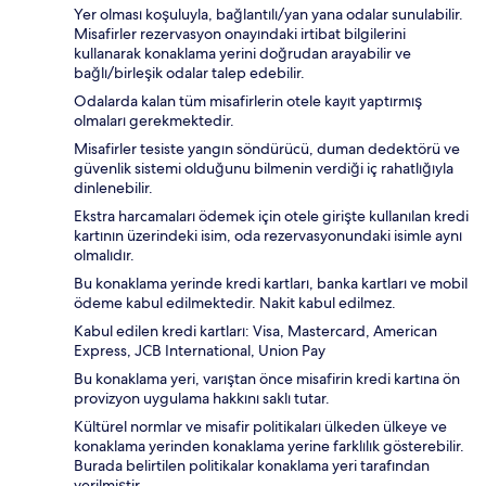
Yer olması koşuluyla, bağlantılı/yan yana odalar sunulabilir.
Misafirler rezervasyon onayındaki irtibat bilgilerini
kullanarak konaklama yerini doğrudan arayabilir ve
bağlı/birleşik odalar talep edebilir.
Odalarda kalan tüm misafirlerin otele kayıt yaptırmış
olmaları gerekmektedir.
Misafirler tesiste yangın söndürücü, duman dedektörü ve
güvenlik sistemi olduğunu bilmenin verdiği iç rahatlığıyla
dinlenebilir.
Ekstra harcamaları ödemek için otele girişte kullanılan kredi
kartının üzerindeki isim, oda rezervasyonundaki isimle aynı
olmalıdır.
Bu konaklama yerinde kredi kartları, banka kartları ve mobil
ödeme kabul edilmektedir. Nakit kabul edilmez.
Kabul edilen kredi kartları: Visa, Mastercard, American
Express, JCB International, Union Pay
Bu konaklama yeri, varıştan önce misafirin kredi kartına ön
provizyon uygulama hakkını saklı tutar.
Kültürel normlar ve misafir politikaları ülkeden ülkeye ve
konaklama yerinden konaklama yerine farklılık gösterebilir.
Burada belirtilen politikalar konaklama yeri tarafından
verilmiştir.