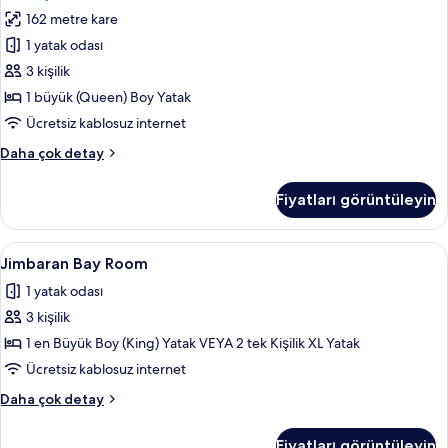
Suite
162 metre kare
için
tüm
1 yatak odası
fotoğrafları
3 kişilik
görün
1 büyük (Queen) Boy Yatak
Ücretsiz kablosuz internet
Ocean
Daha çok detay
View
Suite
Fiyatları görüntüleyin
hakkında
daha
fazla
Jimbaran
Jimbaran Bay Room | Minibar, odada k
5
detay
Jimbaran Bay Room
Bay
1 yatak odası
Room
3 kişilik
için
tüm
1 en Büyük Boy (King) Yatak VEYA 2 tek Kişilik XL Yatak
fotoğrafları
Ücretsiz kablosuz internet
görün
Jimbaran
Daha çok detay
Bay
Room
Fiyatları görüntüleyin