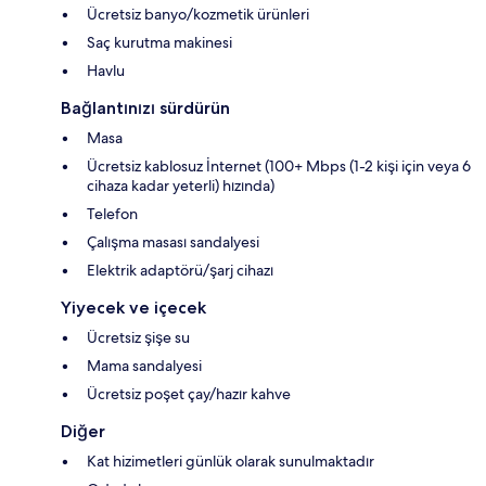
Ücretsiz banyo/kozmetik ürünleri
Saç kurutma makinesi
Havlu
Bağlantınızı sürdürün
Masa
Ücretsiz kablosuz İnternet (100+ Mbps (1-2 kişi için veya 6
cihaza kadar yeterli) hızında)
Telefon
Çalışma masası sandalyesi
Elektrik adaptörü/şarj cihazı
Yiyecek ve içecek
Ücretsiz şişe su
Mama sandalyesi
Ücretsiz poşet çay/hazır kahve
Diğer
Kat hizimetleri günlük olarak sunulmaktadır