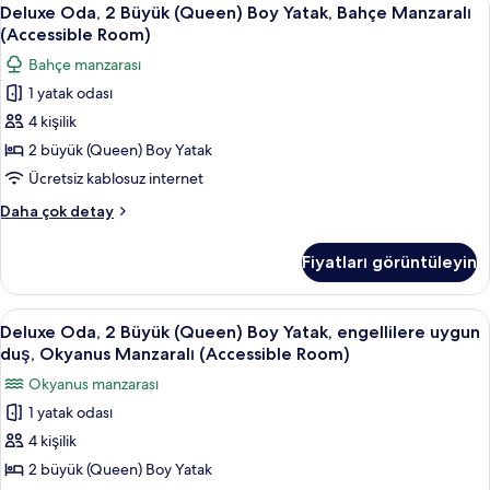
Deluxe
Room)
3
Yatak
Deluxe Oda, 2 Büyük (Queen) Boy Yatak, Bahçe Manzaralı
Oda,
ve
için
(Accessible Room)
Çekyat,
2
tüm
Bahçe manzarası
engellilere
Büyük
fotoğrafları
uygun
1 yatak odası
(Queen)
görün
duş
4 kişilik
Boy
(Accessible
Room)
Yatak,
2 büyük (Queen) Boy Yatak
hakkında
Bahçe
Ücretsiz kablosuz internet
daha
Manzaralı
fazla
Deluxe
Daha çok detay
(Accessible
detay
Oda,
Room)
2
Fiyatları görüntüleyin
Büyük
için
(Queen)
tüm
Boy
Deluxe
Kaliteli yatak takımı, odada kasa, masa
fotoğrafları
3
Yatak,
Deluxe Oda, 2 Büyük (Queen) Boy Yatak, engellilere uygun
Oda,
Bahçe
görün
duş, Okyanus Manzaralı (Accessible Room)
Manzaralı
2
Okyanus manzarası
(Accessible
Büyük
Room)
1 yatak odası
(Queen)
hakkında
4 kişilik
Boy
daha
fazla
Yatak,
2 büyük (Queen) Boy Yatak
detay