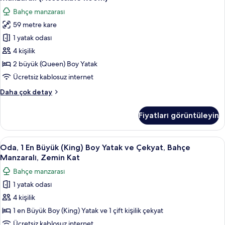
hakkında
Büyük
Bahçe manzarası
daha
(Queen)
fazla
59 metre kare
Boy
detay
1 yatak odası
Yatak,
Engellilere
4 kişilik
Uygun,
2 büyük (Queen) Boy Yatak
Bahçe
Ücretsiz kablosuz internet
Manzaralı
Oda,
Daha çok detay
(Accessible
2
Room)
Büyük
Fiyatları görüntüleyin
(Queen)
için
Boy
tüm
Yatak,
Oda,
Oda, 1 En Büyük (King) Boy Yatak ve Çe
fotoğrafları
4
Engellilere
Oda, 1 En Büyük (King) Boy Yatak ve Çekyat, Bahçe
1
görün
Uygun,
Manzaralı, Zemin Kat
Bahçe
En
Bahçe manzarası
Manzaralı
Büyük
(Accessible
1 yatak odası
(King)
Room)
4 kişilik
Boy
hakkında
daha
Yatak
1 en Büyük Boy (King) Yatak ve 1 çift kişilik çekyat
fazla
ve
Ücretsiz kablosuz internet