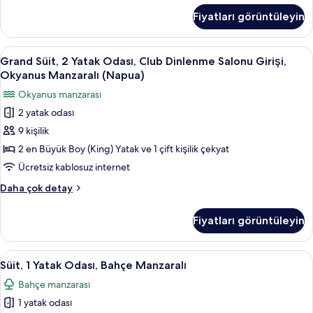
için
Büyük
Fiyatları görüntüleyin
(Queen)
tüm
Boy
fotoğrafları
Yatak,
Grand
Grand Süit, 2 Yatak Odası, Club Dinlen
görün
7
Bahçe
Grand Süit, 2 Yatak Odası, Club Dinlenme Salonu Girişi,
Süit,
Manzaralı
Okyanus Manzaralı (Napua)
(Wellness
2
Okyanus manzarası
Room)
Yatak
hakkında
2 yatak odası
Odası,
daha
9 kişilik
Club
fazla
detay
Dinlenme
2 en Büyük Boy (King) Yatak ve 1 çift kişilik çekyat
Salonu
Ücretsiz kablosuz internet
Girişi,
Grand
Daha çok detay
Okyanus
Süit,
Manzaralı
2
Fiyatları görüntüleyin
Yatak
(Napua)
Odası,
için
Club
Süit,
Süit, 1 Yatak Odası, Bahçe Manzaralı | 
tüm
7
Dinlenme
Süit, 1 Yatak Odası, Bahçe Manzaralı
1
Salonu
fotoğrafları
Bahçe manzarası
Girişi,
Yatak
görün
Okyanus
1 yatak odası
Odası,
Manzaralı