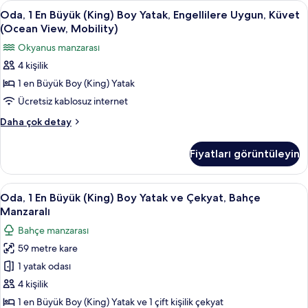
Oda,
Dijital TV kanalları bulunan 65 inç tele
3
Mobility)
Yatak,
Oda, 1 En Büyük (King) Boy Yatak, Engellilere Uygun, Küvet
1
Engellilere
için
(Ocean View, Mobility)
Uygun,
En
tüm
Okyanus manzarası
Küvet
Büyük
fotoğrafları
(Garden
4 kişilik
(King)
View,
görün
1 en Büyük Boy (King) Yatak
Boy
Mobility)
hakkında
Yatak,
Ücretsiz kablosuz internet
daha
Engellilere
Oda,
Daha çok detay
fazla
Uygun,
1
detay
En
Küvet
Fiyatları görüntüleyin
Büyük
(Ocean
(King)
View,
Boy
Oda,
Dijital TV kanalları bulunan 65 inç tele
4
Mobility)
Yatak,
Oda, 1 En Büyük (King) Boy Yatak ve Çekyat, Bahçe
1
Engellilere
için
Manzaralı
Uygun,
En
tüm
Bahçe manzarası
Küvet
Büyük
fotoğrafları
(Ocean
59 metre kare
(King)
View,
görün
1 yatak odası
Boy
Mobility)
hakkında
Yatak
4 kişilik
daha
ve
1 en Büyük Boy (King) Yatak ve 1 çift kişilik çekyat
fazla