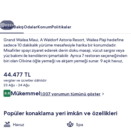
Astoria
Resort
için
ceki
Sonraki
fotoğraf
222+
Genel Bakış
Odalar
Konum
Politikalar
galerisi
Grand Wailea Maui, A Waldorf Astoria Resort, Wailea Plajı hedefine
sadece 10 dakikalık yürüme mesafesiyle harika bir konumdadır.
Misafirler spayı ziyaret ederek derin doku masajı, vücut sargısı veya
yüz bakımı ile kendilerini şımartabilir. Ayrıca 7 restoran seçeneğinden
biri olan Olivine öğle yemeği ve akşam yemeği sunar. 9 açık havuz,
yapay nehir ve 24 saat açık spor salonu; bu lüks resort otel
dâhilindeki diğer öne çıkan özellikler arasındadır. Havuz ve yardıma
Şu
44.477 TL
hazır personel misafirlerden tam not alıyor.
anki
vergiler ve ücretler dâhildir
fiyat
23 Ağu - 24 Ağu
9 açık yüzme havuzu, ücretli havuz kab
44.477 TL
Yorumlar
Mükemmel
8,8
1.007 yorumun tümünü göster
8,8/10
Popüler konaklama yeri imkân ve özellikleri
Havuz
Spa