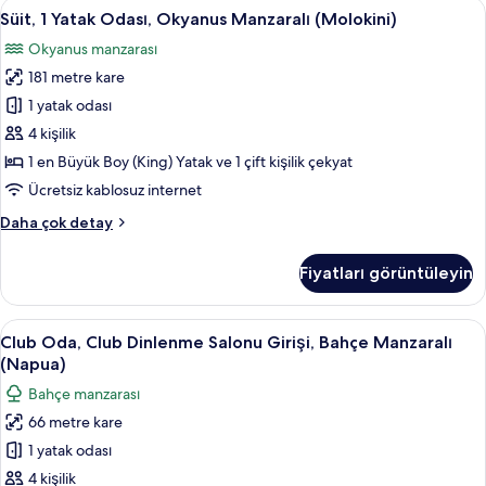
Süit,
Süit, 1 Yatak Odası, Okyanus Manzaralı 
3
Manzaralı
Süit, 1 Yatak Odası, Okyanus Manzaralı (Molokini)
1
hakkında
Okyanus manzarası
daha
Yatak
fazla
181 metre kare
Odası,
detay
Okyanus
1 yatak odası
Manzaralı
4 kişilik
(Molokini)
1 en Büyük Boy (King) Yatak ve 1 çift kişilik çekyat
için
Ücretsiz kablosuz internet
tüm
Süit,
Daha çok detay
fotoğrafları
1
görün
Yatak
Fiyatları görüntüleyin
Odası,
Okyanus
Manzaralı
Club
Club Oda, Club Dinlenme Salonu Girişi,
4
(Molokini)
Club Oda, Club Dinlenme Salonu Girişi, Bahçe Manzaralı
Oda,
hakkında
(Napua)
daha
Club
Bahçe manzarası
fazla
Dinlenme
detay
66 metre kare
Salonu
1 yatak odası
Girişi,
Bahçe
4 kişilik