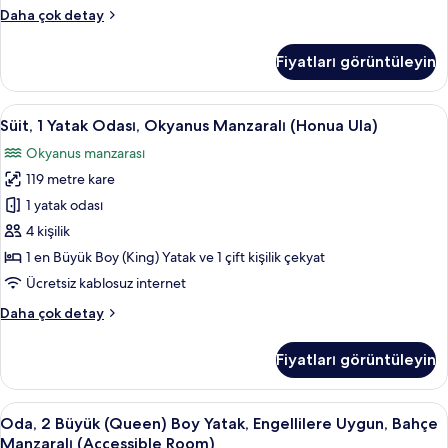
(Napua)
Club
Daha çok detay
için
Oda,
tüm
Club
Fiyatları görüntüleyin
Dinlenme
fotoğrafları
Salonu
görün
Girişi,
Süit,
Süit, 1 Yatak Odası, Okyanus Manzaralı 
3
Okyanus
Süit, 1 Yatak Odası, Okyanus Manzaralı (Honua Ula)
1
Manzaralı
Okyanus manzarası
(Napua)
Yatak
hakkında
119 metre kare
Odası,
daha
Okyanus
1 yatak odası
fazla
Manzaralı
detay
4 kişilik
(Honua
1 en Büyük Boy (King) Yatak ve 1 çift kişilik çekyat
Ula)
Ücretsiz kablosuz internet
için
Süit,
Daha çok detay
tüm
1
fotoğrafları
Yatak
Fiyatları görüntüleyin
görün
Odası,
Okyanus
Manzaralı
Oda,
Dijital TV kanalları bulunan 65 inç tele
3
(Honua
Oda, 2 Büyük (Queen) Boy Yatak, Engellilere Uygun, Bahçe
2
Ula)
Manzaralı (Accessible Room)