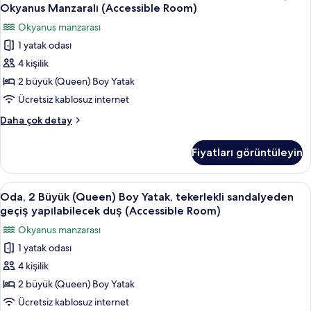
2
Okyanus
görün
Okyanus Manzaralı (Accessible Room)
Manzaralı
Büyük
Okyanus manzarası
(Accessible
(Queen)
Room)
1 yatak odası
Boy
hakkında
4 kişilik
Yatak,
daha
fazla
engellilere
2 büyük (Queen) Boy Yatak
detay
uygun
Ücretsiz kablosuz internet
duş,
Oda,
Daha çok detay
Okyanus
2
Manzaralı
Büyük
Fiyatları görüntüleyin
(Queen)
(Accessible
Boy
Room)
Yatak,
Oda,
Dijital TV kanalları bulunan 65 inç tele
için
3
engellilere
Oda, 2 Büyük (Queen) Boy Yatak, tekerlekli sandalyeden
2
uygun
tüm
geçiş yapılabilecek duş (Accessible Room)
duş,
Büyük
fotoğrafları
Okyanus manzarası
Okyanus
(Queen)
görün
Manzaralı
1 yatak odası
Boy
(Accessible
4 kişilik
Yatak,
Room)
hakkında
tekerlekli
2 büyük (Queen) Boy Yatak
daha
sandalyeden
Ücretsiz kablosuz internet
fazla