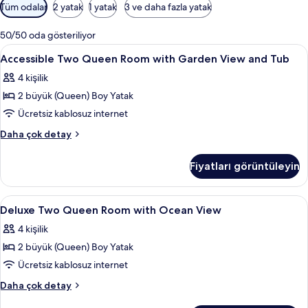
Odalar
Tüm odalar
2 yatak
1 yatak
3 ve daha fazla yatak
için
mevcut
50/50 oda gösteriliyor
filtreler
Accessible
Kaliteli yatak takımı, odada kasa, masa
4
Accessible Two Queen Room with Garden View and Tub
Two
4 kişilik
Queen
2 büyük (Queen) Boy Yatak
Room
with
Ücretsiz kablosuz internet
Garden
Accessible
Daha çok detay
View
Two
Queen
and
Fiyatları görüntüleyin
Room
Tub
with
için
Garden
Deluxe
Kaliteli yatak takımı, odada kasa, masa
8
tüm
View
Deluxe Two Queen Room with Ocean View
Two
and
fotoğrafları
4 kişilik
Tub
Queen
görün
hakkında
2 büyük (Queen) Boy Yatak
Room
daha
with
Ücretsiz kablosuz internet
fazla
Ocean
detay
Deluxe
Daha çok detay
View
Two