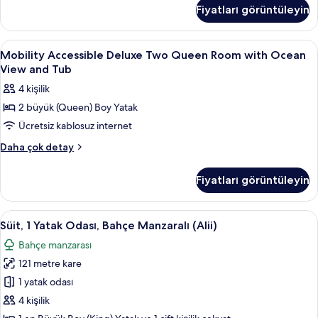
Queen
için
Fiyatları görüntüleyin
Room
tüm
with
fotoğrafları
Ocean
Mobility
Kaliteli yatak takımı, odada kasa, masa
3
görün
View
Mobility Accessible Deluxe Two Queen Room with Ocean
Accessible
hakkında
View and Tub
daha
Deluxe
4 kişilik
fazla
Two
detay
2 büyük (Queen) Boy Yatak
Queen
Ücretsiz kablosuz internet
Room
with
Mobility
Daha çok detay
Accessible
Ocean
Deluxe
View
Fiyatları görüntüleyin
Two
and
Queen
Tub
Room
Süit,
Süit, 1 Yatak Odası, Bahçe Manzaralı (Al
7
with
için
Süit, 1 Yatak Odası, Bahçe Manzaralı (Alii)
1
Ocean
tüm
Bahçe manzarası
View
Yatak
fotoğrafları
and
121 metre kare
Odası,
görün
Tub
Bahçe
1 yatak odası
hakkında
Manzaralı
daha
4 kişilik
fazla
(Alii)