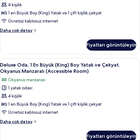
görün
Manzaralı
4 kişilik
(King)
(Accessible
Room)
Boy
1 en Büyük Boy (King) Yatak ve 1 çift kişilik çekyat
hakkında
Yatak
Ücretsiz kablosuz internet
daha
ve
fazla
Deluxe
Daha çok detay
Çekyat,
detay
Oda,
engellilere
1
Fiyatları görüntüleyin
En
uygun
Büyük
duş
(King)
Deluxe
Dijital TV kanalları bulunan 65 inç tele
(Accessible
3
Boy
Deluxe Oda, 1 En Büyük (King) Boy Yatak ve Çekyat,
Oda,
Yatak
Room)
Okyanus Manzaralı (Accessible Room)
ve
1
için
Okyanus manzarası
Çekyat,
En
tüm
engellilere
1 yatak odası
Büyük
fotoğrafları
uygun
4 kişilik
(King)
duş
görün
(Accessible
Boy
1 en Büyük Boy (King) Yatak ve 1 çift kişilik çekyat
Room)
Yatak
Ücretsiz kablosuz internet
hakkında
ve
daha
Deluxe
Daha çok detay
Çekyat,
fazla
Oda,
detay
Okyanus
1
Fiyatları görüntüleyin
En