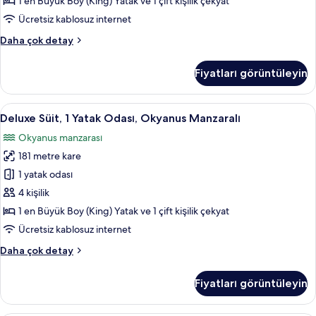
1 en Büyük Boy (King) Yatak ve 1 çift kişilik çekyat
detay
için
Ücretsiz kablosuz internet
tüm
Süit,
Daha çok detay
fotoğrafları
1
görün
Yatak
Fiyatları görüntüleyin
Odası,
Bahçe
Manzaralı
Deluxe
Deluxe Süit, 1 Yatak Odası, Okyanus Ma
3
(Alii)
Deluxe Süit, 1 Yatak Odası, Okyanus Manzaralı
Süit,
hakkında
Okyanus manzarası
daha
1
fazla
181 metre kare
Yatak
detay
Odası,
1 yatak odası
Okyanus
4 kişilik
Manzaralı
1 en Büyük Boy (King) Yatak ve 1 çift kişilik çekyat
için
Ücretsiz kablosuz internet
tüm
Deluxe
Daha çok detay
fotoğrafları
Süit,
görün
1
Fiyatları görüntüleyin
Yatak
Odası,
Okyanus