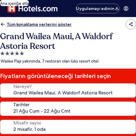
Ana içeriğe atla
Uygulamayı edinin
Tüm konaklama yerlerini göster
Grand Wailea Maui, A Waldorf
Astoria Resort
5.0
yıldızlı
Wailea Plajı yakınında, 7 restoran olan lüks resort otel.
konaklama
yeri
Fiyatların görüntüleneceği tarihleri seçin
Nereye?
Tarihler
Misafir sayısı