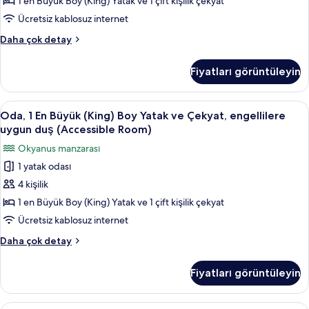
geçiş
1 en Büyük Boy (King) Yatak ve 1 çift kişilik çekyat
detay
yapılabilecek
Ücretsiz kablosuz internet
duş
Süit,
Daha çok detay
(Accessible
1
Suite)
Yatak
Fiyatları görüntüleyin
Odası,
için
tekerlekli
tüm
sandalyeden
Oda,
Dijital TV kanalları bulunan 65 inç tele
fotoğrafları
3
geçiş
Oda, 1 En Büyük (King) Boy Yatak ve Çekyat, engellilere
1
yapılabilecek
görün
uygun duş (Accessible Room)
duş
En
Okyanus manzarası
(Accessible
Büyük
Suite)
1 yatak odası
(King)
hakkında
4 kişilik
Boy
daha
fazla
Yatak
1 en Büyük Boy (King) Yatak ve 1 çift kişilik çekyat
detay
ve
Ücretsiz kablosuz internet
Çekyat,
Oda,
Daha çok detay
engellilere
1
uygun
En
Fiyatları görüntüleyin
Büyük
duş
(King)
(Accessible
Boy
Dijital TV kanalları bulunan 65 inç tele