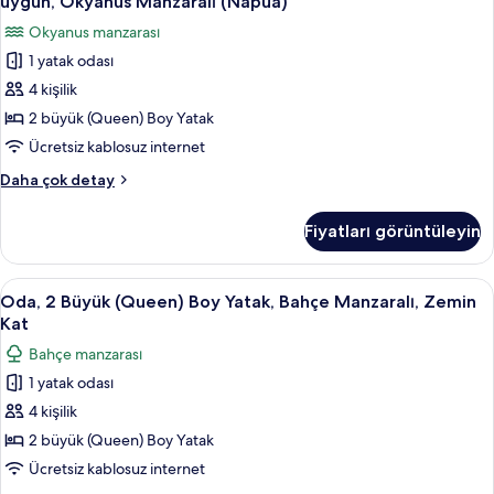
Room)
uygun, Okyanus Manzaralı (Napua)
Çekyat,
2
için
Okyanus manzarası
fiziksel
Büyük
tüm
engellilere
1 yatak odası
(Queen)
fotoğrafları
uygun
4 kişilik
Boy
(Napua,
görün
Accessible
Yatak,
2 büyük (Queen) Boy Yatak
Room)
fiziksel
Ücretsiz kablosuz internet
hakkında
engellilere
daha
Club
Daha çok detay
uygun,
fazla
Oda,
detay
Okyanus
2
Fiyatları görüntüleyin
Büyük
Manzaralı
(Queen)
(Napua)
Boy
Oda,
Oda, 2 Büyük (Queen) Boy Yatak, Bahçe
için
5
Yatak,
Oda, 2 Büyük (Queen) Boy Yatak, Bahçe Manzaralı, Zemin
2
fiziksel
tüm
Kat
engellilere
Büyük
fotoğrafları
Bahçe manzarası
uygun,
(Queen)
görün
Okyanus
1 yatak odası
Boy
Manzaralı
4 kişilik
Yatak,
(Napua)
hakkında
Bahçe
2 büyük (Queen) Boy Yatak
daha
Manzaralı,
Ücretsiz kablosuz internet
fazla
Zemin