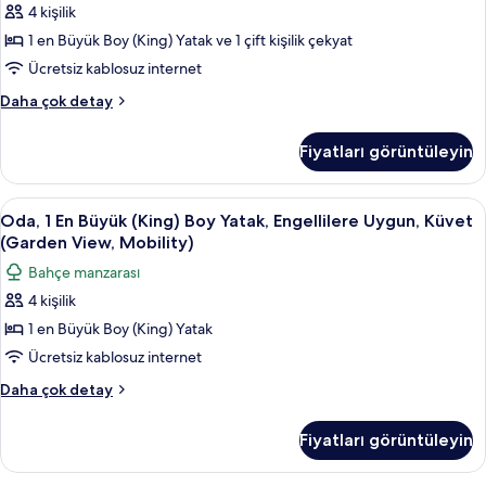
Bahçe
4 kişilik
(Napua)
Manzaralı
hakkında
1 en Büyük Boy (King) Yatak ve 1 çift kişilik çekyat
daha
için
Ücretsiz kablosuz internet
fazla
tüm
detay
Süit,
Daha çok detay
fotoğrafları
1
görün
Yatak
Fiyatları görüntüleyin
Odası,
Bahçe
Manzaralı
Oda,
Dijital TV kanalları bulunan 65 inç tele
3
hakkında
Oda, 1 En Büyük (King) Boy Yatak, Engellilere Uygun, Küvet
1
daha
(Garden View, Mobility)
fazla
En
Bahçe manzarası
detay
Büyük
4 kişilik
(King)
1 en Büyük Boy (King) Yatak
Boy
Yatak,
Ücretsiz kablosuz internet
Engellilere
Oda,
Daha çok detay
Uygun,
1
En
Küvet
Fiyatları görüntüleyin
Büyük
(Garden
(King)
View,
Boy