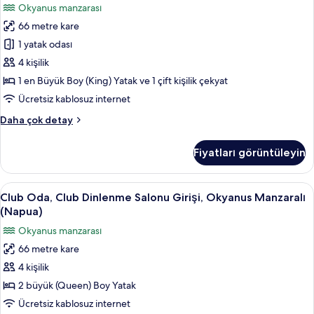
Okyanus manzarası
Manzaralı
Dinlenme
hakkında
66 metre kare
Salonu
daha
1 yatak odası
Girişi,
fazla
detay
Okyanus
4 kişilik
Manzaralı
1 en Büyük Boy (King) Yatak ve 1 çift kişilik çekyat
(Napua)
Ücretsiz kablosuz internet
için
Club
Daha çok detay
tüm
Oda,
fotoğrafları
Club
Fiyatları görüntüleyin
Dinlenme
görün
Salonu
Girişi,
Club
Kaliteli yatak takımı, odada kasa, masa
3
Okyanus
Club Oda, Club Dinlenme Salonu Girişi, Okyanus Manzaralı
Oda,
Manzaralı
(Napua)
(Napua)
Club
Okyanus manzarası
hakkında
Dinlenme
daha
66 metre kare
Salonu
fazla
4 kişilik
Girişi,
detay
Okyanus
2 büyük (Queen) Boy Yatak
Manzaralı
Ücretsiz kablosuz internet