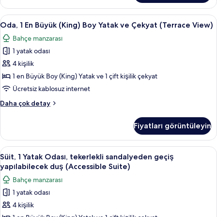
Manzaralı
Büyük
(Accessible
(King)
Oda,
Kaliteli yatak takımı, odada kasa, masa
Room)
3
Boy
Oda, 1 En Büyük (King) Boy Yatak ve Çekyat (Terrace View)
1
Yatak
için
Bahçe manzarası
ve
En
tüm
Çekyat,
1 yatak odası
Büyük
fotoğrafları
Okyanus
(King)
4 kişilik
görün
Manzaralı
Boy
(Accessible
1 en Büyük Boy (King) Yatak ve 1 çift kişilik çekyat
Room)
Yatak
Ücretsiz kablosuz internet
hakkında
ve
daha
Oda,
Daha çok detay
Çekyat
fazla
1
(Terrace
detay
En
Fiyatları görüntüleyin
Büyük
View)
(King)
için
Boy
Süit,
Süit, 1 Yatak Odası, tekerlekli sandaly
tüm
4
Yatak
Süit, 1 Yatak Odası, tekerlekli sandalyeden geçiş
1
fotoğrafları
ve
yapılabilecek duş (Accessible Suite)
Çekyat
Yatak
görün
Bahçe manzarası
(Terrace
Odası,
View)
1 yatak odası
tekerlekli
hakkında
4 kişilik
sandalyeden
daha
fazla