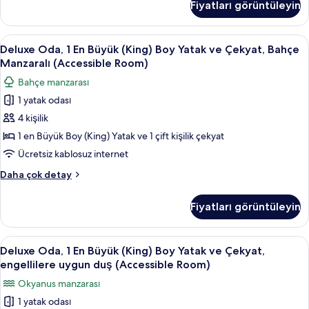
Fiyatları görüntüleyin
Yatak
Suite)
Odası,
için
Club
Deluxe
Dijital TV kanalları bulunan 65 inç tele
tüm
3
Dinlenme
Deluxe Oda, 1 En Büyük (King) Boy Yatak ve Çekyat, Bahçe
Oda,
Salonu
fotoğrafları
Manzaralı (Accessible Room)
Girişi
1
görün
Bahçe manzarası
(Napua
En
Puakea
1 yatak odası
Büyük
Suite)
4 kişilik
(King)
hakkında
daha
Boy
1 en Büyük Boy (King) Yatak ve 1 çift kişilik çekyat
fazla
Yatak
Ücretsiz kablosuz internet
detay
ve
Deluxe
Daha çok detay
Çekyat,
Oda,
Bahçe
1
Fiyatları görüntüleyin
En
Manzaralı
Büyük
(Accessible
(King)
Deluxe
Dijital TV kanalları bulunan 65 inç tele
Room)
3
Boy
Deluxe Oda, 1 En Büyük (King) Boy Yatak ve Çekyat,
Oda,
Yatak
için
engellilere uygun duş (Accessible Room)
ve
1
tüm
Okyanus manzarası
Çekyat,
En
fotoğrafları
Bahçe
1 yatak odası
Büyük