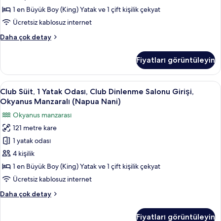
Manzaralı
1 en Büyük Boy (King) Yatak ve 1 çift kişilik çekyat
(Napua)
Ücretsiz kablosuz internet
için
Club
Daha çok detay
tüm
Oda,
fotoğrafları
Club
Fiyatları görüntüleyin
Dinlenme
görün
Salonu
Girişi,
Club
Club Süit, 1 Yatak Odası, Club Dinlenm
4
Bahçe
Club Süit, 1 Yatak Odası, Club Dinlenme Salonu Girişi,
Süit,
Manzaralı
Okyanus Manzaralı (Napua Nani)
(Napua)
1
Okyanus manzarası
hakkında
Yatak
daha
121 metre kare
Odası,
fazla
1 yatak odası
Club
detay
Dinlenme
4 kişilik
Salonu
1 en Büyük Boy (King) Yatak ve 1 çift kişilik çekyat
Girişi,
Ücretsiz kablosuz internet
Okyanus
Club
Daha çok detay
Manzaralı
Süit,
(Napua
1
Fiyatları görüntüleyin
Yatak