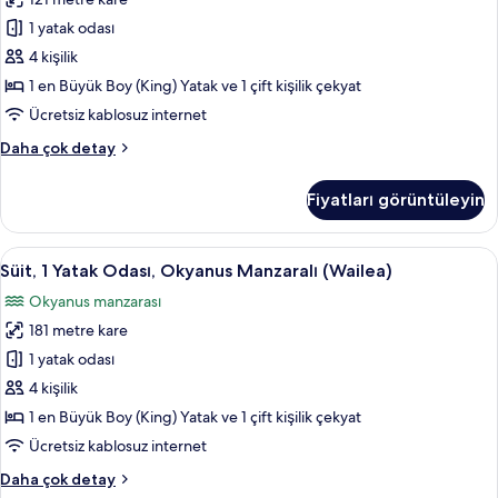
Odası,
(Napua)
1 yatak odası
Club
hakkında
daha
Dinlenme
4 kişilik
fazla
Salonu
1 en Büyük Boy (King) Yatak ve 1 çift kişilik çekyat
detay
Girişi,
Ücretsiz kablosuz internet
Bahçe
Club
Daha çok detay
Manzaralı
Süit,
(Napua)
1
Fiyatları görüntüleyin
Yatak
için
Odası,
tüm
Club
Süit,
Süit, 1 Yatak Odası, Okyanus Manzaralı 
fotoğrafları
4
Dinlenme
Süit, 1 Yatak Odası, Okyanus Manzaralı (Wailea)
1
görün
Salonu
Okyanus manzarası
Girişi,
Yatak
Bahçe
181 metre kare
Odası,
Manzaralı
Okyanus
1 yatak odası
(Napua)
Manzaralı
hakkında
4 kişilik
daha
(Wailea)
1 en Büyük Boy (King) Yatak ve 1 çift kişilik çekyat
fazla
için
Ücretsiz kablosuz internet
detay
tüm
Süit,
Daha çok detay
fotoğrafları
1