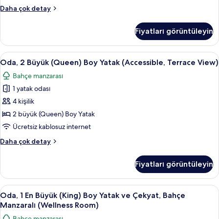
geçiş
detay
Oda,
Daha çok detay
yapılabilecek
2
duş
Büyük
Fiyatları görüntüleyin
(Queen)
(Accessible
Boy
Room)
Yatak,
Oda,
Kaliteli yatak takımı, odada kasa, masa
için
3
tekerlekli
Oda, 2 Büyük (Queen) Boy Yatak (Accessible, Terrace View)
2
sandalyeden
tüm
Bahçe manzarası
geçiş
Büyük
fotoğrafları
yapılabilecek
1 yatak odası
(Queen)
görün
duş
Boy
4 kişilik
(Accessible
Yatak
Room)
2 büyük (Queen) Boy Yatak
hakkında
(Accessible,
Ücretsiz kablosuz internet
daha
Terrace
fazla
Oda,
Daha çok detay
View)
detay
2
için
Büyük
Fiyatları görüntüleyin
(Queen)
tüm
Boy
fotoğrafları
Yatak
Oda,
Oda, 1 En Büyük (King) Boy Yatak ve Çe
görün
3
(Accessible,
Oda, 1 En Büyük (King) Boy Yatak ve Çekyat, Bahçe
1
Terrace
Manzaralı (Wellness Room)
View)
En
Bahçe manzarası