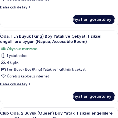
detay
Çekyat,
Oda,
Daha çok detay
Bahçe
1
Manzaralı,
En
Fiyatları görüntüleyin
Büyük
Zemin
(King)
Kat
Boy
Oda,
Dijital TV kanalları bulunan 65 inç tele
için
5
Yatak
Oda, 1 En Büyük (King) Boy Yatak ve Çekyat, fiziksel
1
ve
tüm
engellilere uygun (Napua, Accessible Room)
Çekyat,
En
fotoğrafları
Okyanus manzarası
Bahçe
Büyük
görün
Manzaralı,
1 yatak odası
(King)
Zemin
4 kişilik
Boy
Kat
hakkında
Yatak
1 en Büyük Boy (King) Yatak ve 1 çift kişilik çekyat
daha
ve
Ücretsiz kablosuz internet
fazla
Çekyat,
detay
Oda,
Daha çok detay
fiziksel
1
engellilere
En
Fiyatları görüntüleyin
Büyük
uygun
(King)
(Napua,
Boy
Club
Kaliteli yatak takımı, odada kasa, masa
Accessible
4
Yatak
Club Oda, 2 Büyük (Queen) Boy Yatak, fiziksel engellilere
Oda,
ve