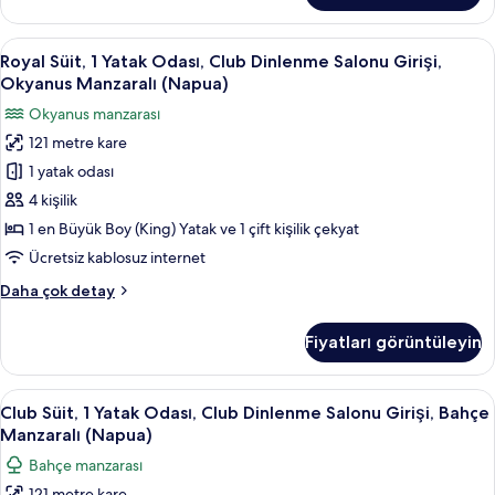
Nani)
Odası,
için
Club
Royal
Royal Süit, 1 Yatak Odası, Club Dinlenm
tüm
3
Dinlenme
Royal Süit, 1 Yatak Odası, Club Dinlenme Salonu Girişi,
Süit,
fotoğrafları
Salonu
Okyanus Manzaralı (Napua)
Girişi,
1
görün
Okyanus manzarası
Okyanus
Yatak
Manzaralı
121 metre kare
Odası,
(Napua
1 yatak odası
Club
Nani)
hakkında
Dinlenme
4 kişilik
daha
Salonu
1 en Büyük Boy (King) Yatak ve 1 çift kişilik çekyat
fazla
Girişi,
detay
Ücretsiz kablosuz internet
Okyanus
Royal
Daha çok detay
Manzaralı
Süit,
(Napua)
1
Fiyatları görüntüleyin
Yatak
için
Odası,
tüm
Club
Club
Odadan manzara
fotoğrafları
5
Dinlenme
Club Süit, 1 Yatak Odası, Club Dinlenme Salonu Girişi, Bahçe
Süit,
görün
Salonu
Manzaralı (Napua)
Girişi,
1
Bahçe manzarası
Okyanus
Yatak
Manzaralı
121 metre kare