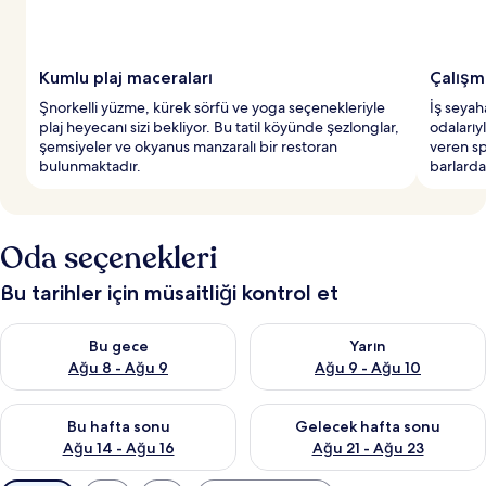
Kumlu plaj maceraları
Çalışm
Şnorkelli yüzme, kürek sörfü ve yoga seçenekleriyle
İş seyah
plaj heyecanı sizi bekliyor. Bu tatil köyünde şezlonglar,
odalarıy
şemsiyeler ve okyanus manzaralı bir restoran
veren sp
bulunmaktadır.
barlarda
Oda seçenekleri
Bu tarihler için müsaitliği kontrol et
Bu gece için müsaitliği kontrol et Ağu 8 - Ağu 9
Yarın için müsaitliği kontrol e
Bu gece
Yarın
Ağu 8 - Ağu 9
Ağu 9 - Ağu 10
Bu hafta sonu için müsaitliği kontrol et Ağu 14 - Ağu 16
Önümüzdeki hafta sonu için mü
Bu hafta sonu
Gelecek hafta sonu
Ağu 14 - Ağu 16
Ağu 21 - Ağu 23