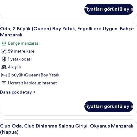
görün
Yatak
Fiyatları görüntüleyin
Odası,
Okyanus
Manzaralı
Oda,
Dijital TV kanalları bulunan 65 inç tele
3
(Wailea)
Oda, 2 Büyük (Queen) Boy Yatak, Engellilere Uygun, Bahçe
2
hakkında
Manzaralı
daha
Büyük
Bahçe manzarası
fazla
(Queen)
detay
59 metre kare
Boy
1 yatak odası
Yatak,
Engellilere
4 kişilik
Uygun,
2 büyük (Queen) Boy Yatak
Bahçe
Ücretsiz kablosuz internet
Manzaralı
Oda,
Daha çok detay
için
2
tüm
Büyük
Fiyatları görüntüleyin
(Queen)
fotoğrafları
Boy
görün
Yatak,
Club
Dijital TV kanalları bulunan 65 inç tele
4
Engellilere
Club Oda, Club Dinlenme Salonu Girişi, Okyanus Manzaralı
Oda,
Uygun,
(Napua)
Bahçe
Club