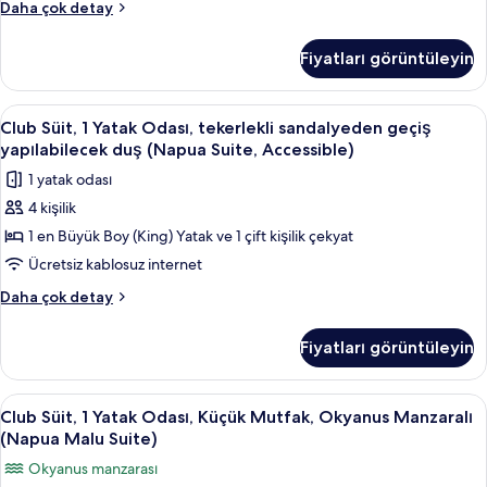
detay
Oda,
Daha çok detay
Kat
2
için
Büyük
Fiyatları görüntüleyin
(Queen)
tüm
Boy
fotoğrafları
Yatak,
Club
Club Süit, 1 Yatak Odası, tekerlekli sa
görün
3
Bahçe
Club Süit, 1 Yatak Odası, tekerlekli sandalyeden geçiş
Süit,
Manzaralı,
yapılabilecek duş (Napua Suite, Accessible)
Zemin
1
1 yatak odası
Kat
Yatak
hakkında
4 kişilik
Odası,
daha
1 en Büyük Boy (King) Yatak ve 1 çift kişilik çekyat
tekerlekli
fazla
detay
sandalyeden
Ücretsiz kablosuz internet
geçiş
Club
Daha çok detay
yapılabilecek
Süit,
1
duş
Fiyatları görüntüleyin
Yatak
(Napua
Odası,
Suite,
tekerlekli
Club
Club Süit, 1 Yatak Odası, Küçük Mutfak
4
Accessible)
sandalyeden
Club Süit, 1 Yatak Odası, Küçük Mutfak, Okyanus Manzaralı
Süit,
geçiş
için
(Napua Malu Suite)
yapılabilecek
1
tüm
Okyanus manzarası
duş
Yatak