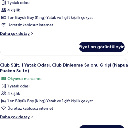
fotoğrafları
(Napua
1 yatak odası
Odası,
Suite,
görün
4 kişilik
Küçük
Accessible)
hakkında
Mutfak,
1 en Büyük Boy (King) Yatak ve 1 çift kişilik çekyat
daha
Okyanus
Ücretsiz kablosuz internet
fazla
Manzaralı
detay
Club
Daha çok detay
(Napua
Süit,
Malu
1
Fiyatları görüntüleyin
Yatak
Suite)
Odası,
için
Küçük
Club
Club Süit, 1 Yatak Odası, Club Dinlenme
tüm
4
Mutfak,
Club Süit, 1 Yatak Odası, Club Dinlenme Salonu Girişi (Napua
Süit,
Okyanus
fotoğrafları
Puakea Suite)
Manzaralı
1
görün
Okyanus manzarası
(Napua
Yatak
Malu
1 yatak odası
Odası,
Suite)
4 kişilik
Club
hakkında
daha
Dinlenme
1 en Büyük Boy (King) Yatak ve 1 çift kişilik çekyat
fazla
Salonu
Ücretsiz kablosuz internet
detay
Girişi
Club
Daha çok detay
(Napua
Süit,
Puakea
1