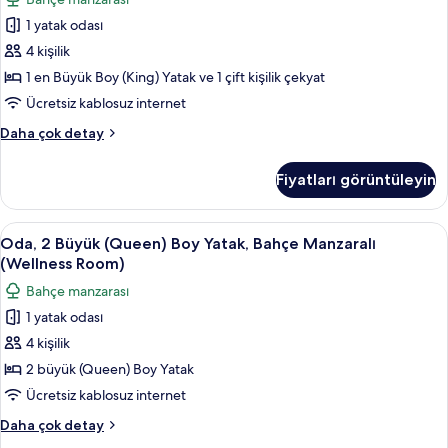
hakkında
Büyük
daha
1 yatak odası
(King)
fazla
4 kişilik
Boy
detay
Yatak
1 en Büyük Boy (King) Yatak ve 1 çift kişilik çekyat
ve
Ücretsiz kablosuz internet
Çekyat,
Oda,
Daha çok detay
Bahçe
1
Manzaralı
En
Fiyatları görüntüleyin
Büyük
(Wellness
(King)
Room)
Boy
Oda,
Dijital TV kanalları bulunan 65 inç tele
için
3
Yatak
Oda, 2 Büyük (Queen) Boy Yatak, Bahçe Manzaralı
2
ve
tüm
(Wellness Room)
Çekyat,
Büyük
fotoğrafları
Bahçe manzarası
Bahçe
(Queen)
görün
Manzaralı
1 yatak odası
Boy
(Wellness
4 kişilik
Yatak,
Room)
hakkında
Bahçe
2 büyük (Queen) Boy Yatak
daha
Manzaralı
Ücretsiz kablosuz internet
fazla
(Wellness
detay
Oda,
Daha çok detay
Room)
2