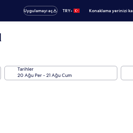
•
Uygulamayı aç
TRY
Konaklama yerinizi k
l
Tarihler