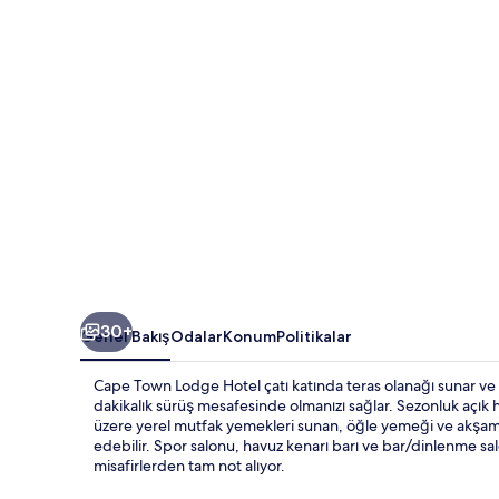
galerisi
30+
Genel Bakış
Odalar
Konum
Politikalar
Cape Town Lodge Hotel çatı katında teras olanağı sunar v
dakikalık sürüş mesafesinde olmanızı sağlar. Sezonluk açık ha
üzere yerel mutfak yemekleri sunan, öğle yemeği ve akşam y
edebilir. Spor salonu, havuz kenarı barı ve bar/dinlenme sa
misafirlerden tam not alıyor.