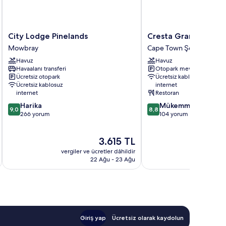
City
Cresta
City Lodge Pinelands
Cresta Grande Cap
Lodge
Grande
Mowbray
Cape Town Şehir Merkez
Pinelands
Cape
Havuz
Havuz
Mowbray
Town
Havaalanı transferi
Otopark mevcut
Cape
Ücretsiz otopark
Ücretsiz kablosuz
Town
Ücretsiz kablosuz
internet
Şehir
internet
Restoran
Merkezi
10
10
Harika
Mükemmel
9,0
8,8
üzerinden
üzerinden
266 yorum
104 yorum
9.0,
8.8,
Harika,
Mükemmel,
Güncel
3.615 TL
266
104
fiyat:
yorum
yorum
vergiler ve ücretler dâhildir
vergiler v
3.615 TL
22 Ağu - 23 Ağu
Giriş yap
Ücretsiz olarak kaydolun