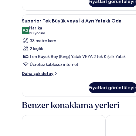
Fiyatları görüntüleyi
Superior
Superior Tek Büyük veya İki Ay
4
Superior Tek Büyük veya İki Ayrı Yataklı Oda
Tek
Harika
Büyük
9,2
9,2 / 10
(30
30 yorum
veya
yorum)
33 metre kare
İki
2 kişilik
Ayrı
1 en Büyük Boy (King) Yatak VEYA 2 tek Kişilik Yatak
Yataklı
Ücretsiz kablosuz internet
Oda
için
Superior
Daha çok detay
Tek
tüm
Büyük
fotoğrafları
Fiyatları görüntüleyi
veya
görün
İki
Ayrı
Benzer konaklama yerleri
Yataklı
Oda
hakkında
ITC Hospitality - One Thibault Hotel
Holiday Inn E
daha
fazla
detay