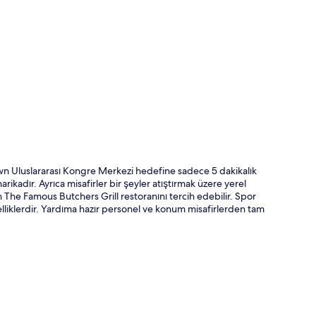
ta
n Uluslararası Kongre Merkezi hedefine sadece 5 dakikalık
ikadır. Ayrıca misafirler bir şeyler atıştırmak üzere yerel
The Famous Butchers Grill restoranını tercih edebilir. Spor
lliklerdir. Yardıma hazır personel ve konum misafirlerden tam