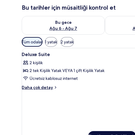
Bu tarihler için müsaitliği kontrol et
Bu gece için müsaitliği kontrol et Ağu 6 - Ağu 7
Yarın için müs
Bu gece
Ağu 6 - Ağu 7
A
Odalar
Tüm odalar
1 yatak
2 yatak
için
Deluxe
Minibar, odada kasa, masa, gü
mevcut
5
Deluxe Suite
Suite
filtreler
2 kişilik
için
2 tek Kişilik Yatak VEYA 1 çift Kişilik Yatak
tüm
fotoğrafları
Ücretsiz kablosuz internet
görün
Deluxe
Daha çok detay
Suite
hakkında
daha
fazla
detay