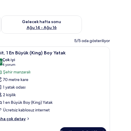
et Ağu 7 - Ağu 9
Önümüzdeki hafta sonu için müsaitliği kontrol et Ağu 14 - Ağu
Gelecek hafta sonu
Ağu 14 - Ağu 16
5/5 oda gösteriliyor
perde
it,
Süit, 1 En Büyük (King) Boy Yatak | Minibar, 
4
it, 1 En Büyük (King) Boy Yatak
Çok iyi
n
0
8,0 / 10
(4
4 yorum
üyük
yorum)
Şehir manzaralı
King)
70 metre kare
oy
1 yatak odası
atak
2 kişilik
in
1 en Büyük Boy (King) Yatak
üm
otoğrafları
Ücretsiz kablosuz internet
örün
it,
ha çok detay