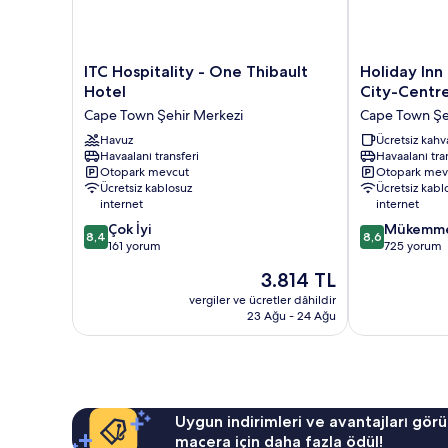
ITC
Holiday
ITC Hospitality - One Thibault
Holiday Inn
Hospitality
Inn
Hotel
City-Centr
-
Express
Cape Town Şehir Merkezi
Cape Town Şe
One
Cape
Thibault
Havuz
Town
Ücretsiz kahva
Havaalanı transferi
Havaalanı tra
Hotel
City-
Otopark mevcut
Otopark mev
Cape
Centre
Ücretsiz kablosuz
Ücretsiz kabl
Town
Cape
internet
internet
Şehir
Town
10
10
Çok İyi
Mükemm
Merkezi
Şehir
8,4
8,6
üzerinden
üzerinden
161 yorum
725 yorum
Merkezi
8.4,
8.6,
Güncel
3.814 TL
Çok
Mükemmel,
fiyat:
İyi,
725
vergiler ve ücretler dâhildir
3.814 TL
23 Ağu - 24 Ağu
161
yorum
yorum
Uygun indirimleri ve avantajları görü
macera için daha fazla ödül!