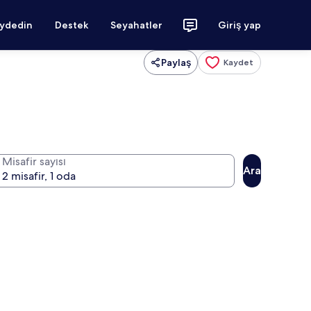
aydedin
Destek
Seyahatler
Giriş yap
Paylaş
Kaydet
Misafir sayısı
Ara