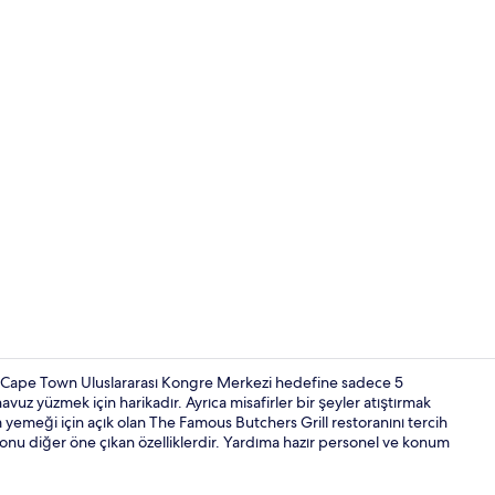
Resepsiyon
e Cape Town Uluslararası Kongre Merkezi hedefine sadece 5
vuz yüzmek için harikadır. Ayrıca misafirler bir şeyler atıştırmak
emeği için açık olan The Famous Butchers Grill restoranını tercih
Süit, 1 En B
lonu diğer öne çıkan özelliklerdir. Yardıma hazır personel ve konum