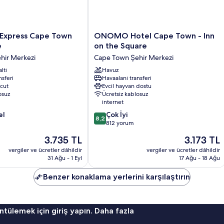
ONOMO
 Express Cape Town
ONOMO Hotel Cape Town - Inn
Hotel
e
on the Square
Cape
hir Merkezi
Cape Town Şehir Merkezi
Town
ltı
-
Havuz
nsferi
Havaalanı transferi
Inn
cut
Evcil hayvan dostu
on
osuz
Ücretsiz kablosuz
the
internet
Square
10
el
Çok İyi
Cape
8,2
üzerinden
812 yorum
Town
8.2,
Şehir
Güncel
Güncel
3.735 TL
3.173 TL
Çok
Merkezi
fiyat:
fiyat:
İyi,
vergiler ve ücretler dâhildir
vergiler ve ücretler dâhildir
3.735 TL
3.173 TL
31 Ağu - 1 Eyl
17 Ağu - 18 Ağu
812
yorum
Benzer konaklama yerlerini karşılaştırın
ntülemek için giriş yapın. Daha fazla