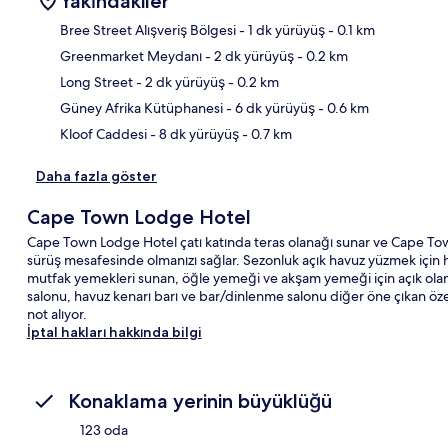
Yakındakiler
Bree Street Alışveriş Bölgesi
- 1 dk yürüyüş
- 0.1 km
Greenmarket Meydanı
- 2 dk yürüyüş
- 0.2 km
Hari
Long Street
- 2 dk yürüyüş
- 0.2 km
Güney Afrika Kütüphanesi
- 6 dk yürüyüş
- 0.6 km
Kloof Caddesi
- 8 dk yürüyüş
- 0.7 km
Daha fazla göster
Cape Town Lodge Hotel
Cape Town Lodge Hotel çatı katında teras olanağı sunar ve Cape Tow
sürüş mesafesinde olmanızı sağlar. Sezonluk açık havuz yüzmek için har
mutfak yemekleri sunan, öğle yemeği ve akşam yemeği için açık olan 
salonu, havuz kenarı barı ve bar/dinlenme salonu diğer öne çıkan öze
not alıyor.
İptal hakları hakkında bilgi
Konaklama yerinin büyüklüğü
123 oda