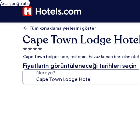
Ana içeriğe atla
Tüm konaklama yerlerini göster
Cape Town Lodge Hote
4.0
yıldızlı
Cape Town bölgesinde, restoran, havuz kenarı barı olan otel.
konaklama
Fiyatların görüntüleneceği tarihleri seçin
yeri
Nereye?
Cape
Town
Lodge
Hotel
için
fotoğraf