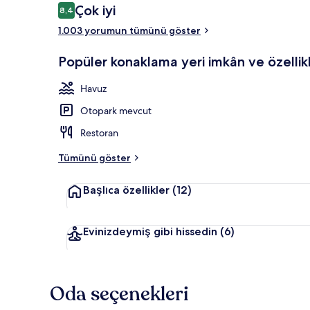
Yorumlar
Çok iyi
8,4
8,4/10
1.003 yorumun tümünü göster
Sezonluk açık
Popüler konaklama yeri imkân ve özellikl
Havuz
Otopark mevcut
Restoran
Tümünü göster
Başlıca özellikler
(12)
Evinizdeymiş gibi hissedin
(6)
Oda seçenekleri