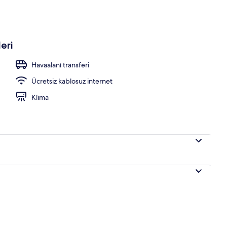
 havuz, havuz şemsiyeleri, şezlonglar
eri
Havaalanı transferi
Ücretsiz kablosuz internet
Klima