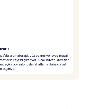
uzuru
 spa'da aromaterapi, yüz bakımı ve İsveç masajı
zmetlerin keyfini çıkarıyor. Sıcak küvet, küvetler
aat açık spor salonuyla rahatlama daha da üst
e taşınıyor.