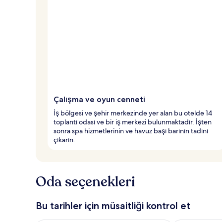
u
a
n
a
l
a
n
y
e
Çalışma ve oyun cenneti
r
l
İş bölgesi ve şehir merkezinde yer alan bu otelde 14
e
toplantı odası ve bir iş merkezi bulunmaktadır. İşten
r
sonra spa hizmetlerinin ve havuz başı barının tadını
d
çıkarın.
e
n
b
Oda seçenekleri
i
r
i
Bu tarihler için müsaitliği kontrol et