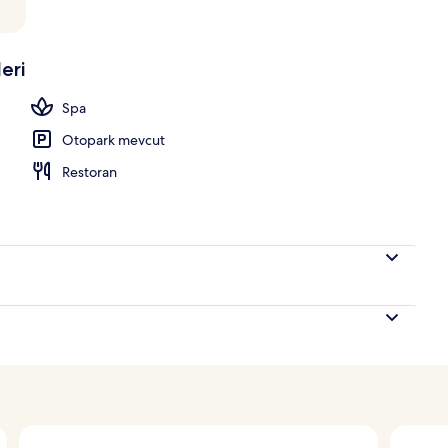
vuzu, ücretsiz havuz kabinleri, şezlonglar
eri
Spa
Otopark mevcut
Restoran