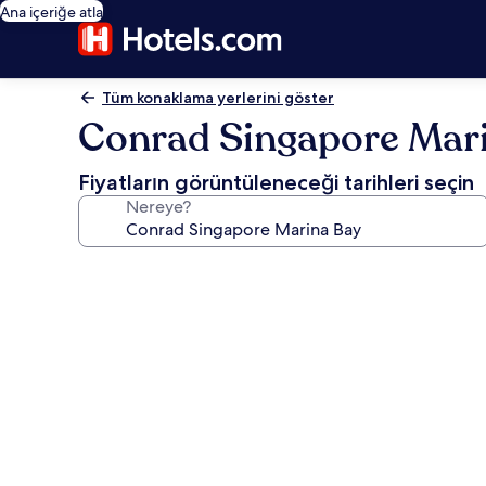
Ana içeriğe atla
Tüm konaklama yerlerini göster
Conrad Singapore Mar
Fiyatların görüntüleneceği tarihleri seçin
Nereye?
Conrad
Singapore
Marina
Bay
için
fotoğraf
galerisi