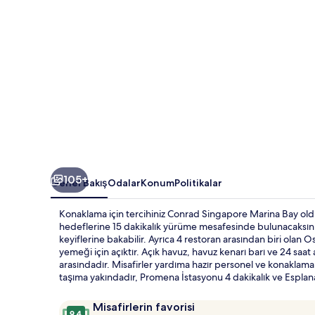
105+
Genel Bakış
Odalar
Konum
Politikalar
Konaklama için tercihiniz Conrad Singapore Marina Bay oldu
hedeflerine 15 dakikalık yürüme mesafesinde bulunacaksınız.
keyiflerine bakabilir. Ayrıca 4 restoran arasından biri olan 
yemeği için açıktır. Açık havuz, havuz kenarı barı ve 24 saat 
arasındadır. Misafirler yardıma hazır personel ve konaklama
taşıma yakındadır, Promena İstasyonu 4 dakikalık ve Espla
Yorumlar
10
Misafirlerin favorisi