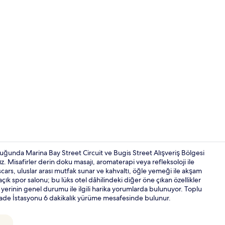
Lobi
ğunda Marina Bay Street Circuit ve Bugis Street Alışveriş Bölgesi
 Misafirler derin doku masajı, aromaterapi veya refleksoloji ile
Oscars, uluslar arası mutfak sunar ve kahvaltı, öğle yemeği ile akşam
4 restoran; 
açık spor salonu; bu lüks otel dâhilindeki diğer öne çıkan özellikler
 yerinin genel durumu ile ilgili harika yorumlarda bulunuyor. Toplu
nade İstasyonu 6 dakikalık yürüme mesafesinde bulunur.