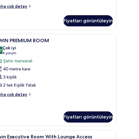
ING
ha çok detay
EW
OOM
Fiyatları görüntüleyin
kkında
ha
zla
 minibar, odada kasa
WIN
Televizyon
8
tay
WIN PREMIUM ROOM
REMIUM
Çok iyi
OOM
0
8,0 / 10
(4
4 yorum
in
yorum)
Şehir manzaralı
üm
40 metre kare
otoğrafları
3 kişilik
örün
2 tek Kişilik Yatak
WIN
ha çok detay
REMIUM
OOM
kkında
ha
Fiyatları görüntüleyin
zla
tay
t, ücretsiz banyo/kozmetik ürünleri
win
Lobi
8
win Executive Room With Lounge Access