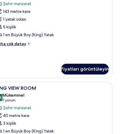
tay
Şehir manzaralı
in
143 metre kare
üm
otoğrafları
1 yatak odası
örün
5 kişilik
1 en Büyük Boy (King) Yatak
ESIDENTIAL
ha çok detay
ITE
kkında
ha
zla
Fiyatları görüntüleyin
tay
ING
Kaliteli yatak takımı, kuştüyü yorgan, minibar
9
ING VIEW ROOM
IEW
Mükemmel
OOM
6
8,6 / 10
(7
7 yorum
in
yorum)
Şehir manzaralı
üm
40 metre kare
otoğrafları
3 kişilik
örün
1 en Büyük Boy (King) Yatak