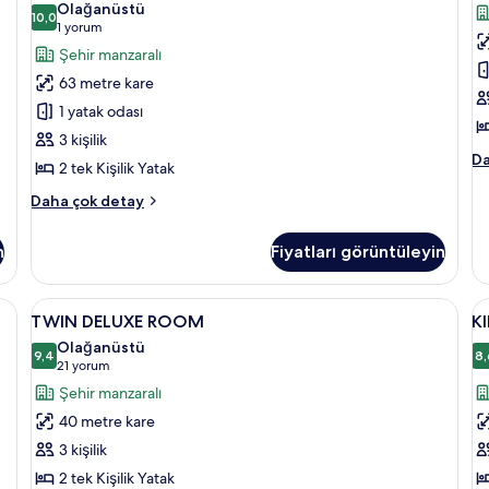
Olağanüstü
detay
de
Suite
10,0
iç
10,0 / 10
(1
1 yorum
with
t
yorum)
Şehir manzaralı
Lounge
f
63 metre kare
Access
g
1 yatak odası
için
3 kişilik
tüm
PR
Da
2 tek Kişilik Yatak
fotoğrafları
SU
görün
ha
Twin
Daha çok detay
da
Executive
fa
Suite
n
Fiyatları görüntüleyin
de
with
Lounge
Access
TWIN
Televizyon
K
6
hakkında
TWIN DELUXE ROOM
K
DELUXE
V
daha
Olağanüstü
fazla
ROOM
9,4
R
8,
9,4 / 10
(21
21 yorum
detay
için
iç
yorum)
Şehir manzaralı
tüm
t
40 metre kare
fotoğrafları
f
3 kişilik
görün
g
2 tek Kişilik Yatak