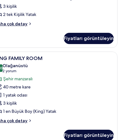
xecutive
3 kişilik
oom
2 tek Kişilik Yatak
ith
ounge
in
ha çok detay
ecutive
ccess
oom
in
Fiyatları görüntüleyin
th
üm
ounge
otoğrafları
cess
 minibar, odada kasa
ING
Kaliteli yatak takımı, kuştüyü yorgan, minibar
8
kkında
örün
ING FAMILY ROOM
AMILY
ha
Olağanüstü
zla
OOM
,0
10,0 / 10
(2
2 yorum
tay
in
yorum)
Şehir manzaralı
üm
40 metre kare
otoğrafları
1 yatak odası
örün
3 kişilik
1 en Büyük Boy (King) Yatak
ING
ha çok detay
MILY
OOM
Fiyatları görüntüleyin
kkında