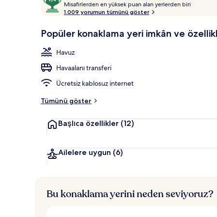
M
üzerinden
Misafirlerden en yüksek puan alan yerlerden biri
Açık yüzme ha
i
1.009 yorumun tümünü göster
9,4,
s
Misafirlerin
a
Popüler konaklama yeri imkân ve özellikl
favorisi
f
i
Havuz
r
l
Havaalanı transferi
e
r
Ücretsiz kablosuz internet
d
e
Tümünü göster
n
Başlıca özellikler
(12)
e
n
y
Ailelere uygun
(6)
ü
k
s
e
Bu konaklama yerini neden seviyoruz?
k
p