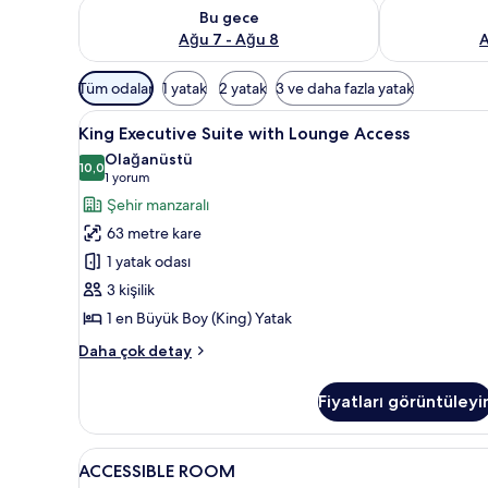
Bu gece için müsaitliği kontrol et Ağu 7 - Ağu 8
Yarın için müs
Bu gece
Ağu 7 - Ağu 8
A
Odalar
Tüm odalar
1 yatak
2 yatak
3 ve daha fazla yatak
için
King
Şehir manzarası
mevcut
6
King Executive Suite with Lounge Access
Executive
filtreler
Olağanüstü
Suite
10,0
10,0 / 10
(1
1 yorum
with
yorum)
Şehir manzaralı
Lounge
63 metre kare
Access
1 yatak odası
için
3 kişilik
tüm
1 en Büyük Boy (King) Yatak
fotoğrafları
görün
King
Daha çok detay
Executive
Suite
Fiyatları görüntüleyi
with
Lounge
Access
ACCESSIBLE
Kaliteli yatak takımı, kuştüyü
9
hakkında
ACCESSIBLE ROOM
ROOM
daha