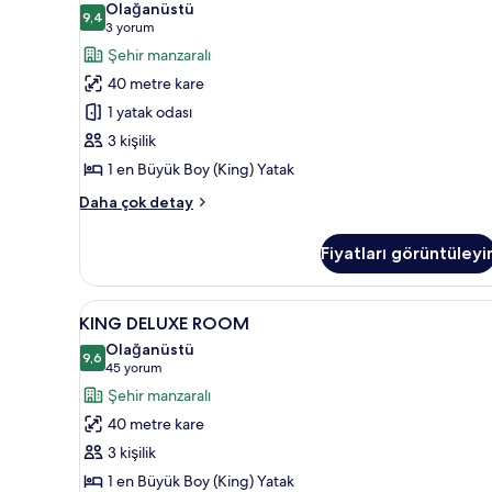
Olağanüstü
fazla
için
9,4
9,4 / 10
(3
3 yorum
detay
tüm
yorum)
Şehir manzaralı
fotoğrafları
40 metre kare
görün
1 yatak odası
3 kişilik
1 en Büyük Boy (King) Yatak
ACCESSIBLE
Daha çok detay
ROOM
hakkında
Fiyatları görüntüleyi
daha
fazla
detay
KING
Şehir manzarası
7
KING DELUXE ROOM
DELUXE
Olağanüstü
ROOM
9,6
9,6 / 10
(45
45 yorum
için
yorum)
Şehir manzaralı
tüm
40 metre kare
fotoğrafları
3 kişilik
görün
1 en Büyük Boy (King) Yatak