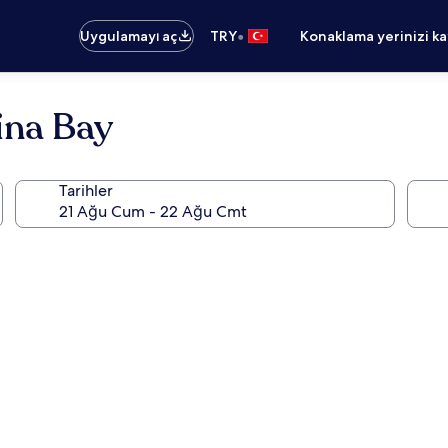
•
Uygulamayı aç
TRY
Konaklama yerinizi k
ina Bay
Tarihler