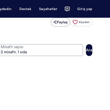
aydedin
Destek
Seyahatler
Giriş yap
Paylaş
Kaydet
Misafir sayısı
Ara