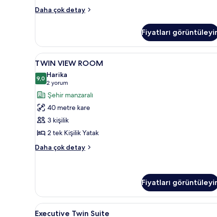
KING
Daha çok detay
DELUXE
ROOM
Fiyatları görüntüleyi
hakkında
daha
fazla
TWIN
Televizyon
9
detay
TWIN VIEW ROOM
VIEW
Harika
ROOM
9,0
9,0 / 10
(2
2 yorum
için
yorum)
Şehir manzaralı
tüm
40 metre kare
fotoğrafları
3 kişilik
görün
2 tek Kişilik Yatak
TWIN
Daha çok detay
VIEW
ROOM
hakkında
daha
Fiyatları görüntüleyi
fazla
detay
Executive
Lobi
4
Executive Twin Suite