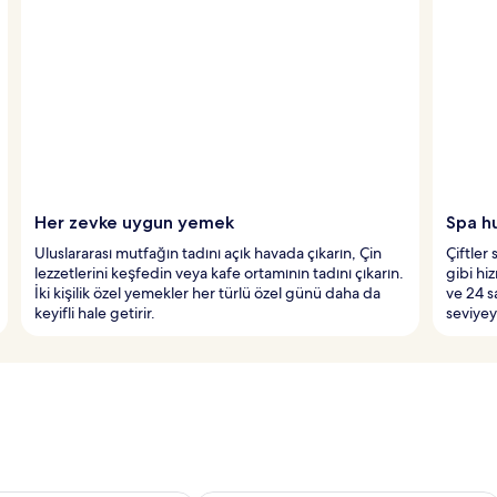
Her zevke uygun yemek
Spa h
Uluslararası mutfağın tadını açık havada çıkarın, Çin
Çiftler
lezzetlerini keşfedin veya kafe ortamının tadını çıkarın.
gibi hi
İki kişilik özel yemekler her türlü özel günü daha da
ve 24 s
keyifli hale getirir.
seviyey