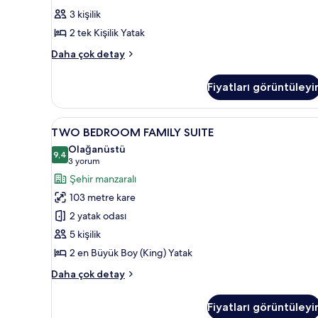
Twin
3 kişilik
Suite
2 tek Kişilik Yatak
için
tüm
Executive
Daha çok detay
Twin
fotoğrafları
Suite
görün
Fiyatları görüntüleyi
hakkında
daha
fazla
TWO
Televizyon
9
detay
TWO BEDROOM FAMILY SUITE
BEDROOM
Olağanüstü
FAMILY
9,4
9,4 / 10
(3
3 yorum
SUITE
yorum)
Şehir manzaralı
için
103 metre kare
tüm
2 yatak odası
fotoğrafları
5 kişilik
görün
2 en Büyük Boy (King) Yatak
TWO
Daha çok detay
BEDROOM
FAMILY
Fiyatları görüntüleyi
SUITE