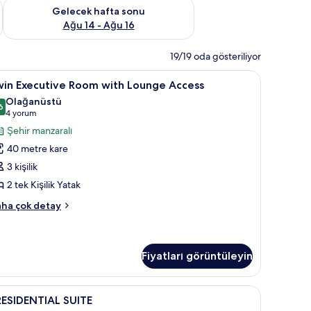
et Ağu 7 - Ağu 9
Önümüzdeki hafta sonu için müsaitliği kontrol et Ağu 14 - Ağu
Gelecek hafta sonu
Ağu 14 - Ağu 16
19/19 oda gösteriliyor
 minibar, odada kasa
win
Televizyon
8
win Executive Room with Lounge Access
xecutive
Olağanüstü
oom
6
,6 / 10
(4
4 yorum
ith
yorum)
Şehir manzaralı
ounge
40 metre kare
ccess
3 kişilik
in
2 tek Kişilik Yatak
üm
otoğrafları
in
ha çok detay
ecutive
örün
oom
th
ounge
Fiyatları görüntüleyin
cess
kkında
 minibar, odada kasa
RESIDENTIAL
PRESIDENTIAL SUITE | Oturma alanı | Televiz
ha
8
RESIDENTIAL SUITE
zla
UITE