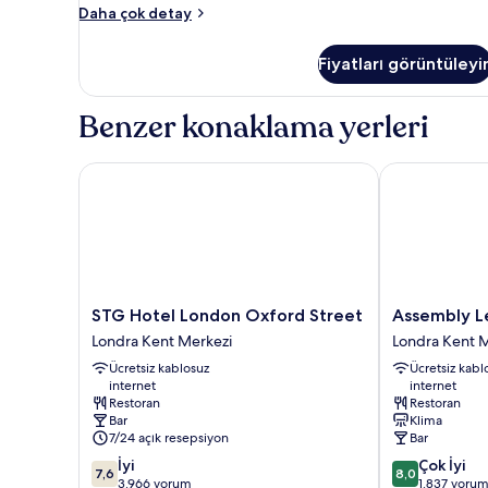
Superior
Daha çok detay
Oda
hakkında
Fiyatları görüntüleyi
daha
fazla
detay
Benzer konaklama yerleri
STG Hotel London Oxford Street
Assembly Leic
STG
Assembly
STG Hotel London Oxford Street
Assembly L
Hotel
Leicester
Londra Kent Merkezi
Londra Kent 
London
Square
Ücretsiz kablosuz
Ücretsiz kabl
Oxford
Londra
internet
internet
Street
Kent
Restoran
Restoran
Londra
Merkezi
Bar
Klima
Kent
7/24 açık resepsiyon
Bar
Merkezi
10
10
İyi
Çok İyi
7,6
8,0
üzerinden
üzerinden
3.966 yorum
1.837 yoru