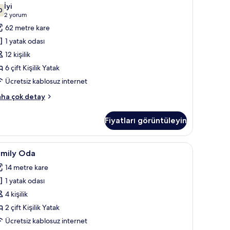
da
İyi
in
0
7,0 / 10
(2
2 yorum
üm
yorum)
62 metre kare
otoğrafları
1 yatak odası
örün
12 kişilik
6 çift Kişilik Yatak
Ücretsiz kablosuz internet
perior
ha çok detay
da
kkında
Fiyatları görüntüleyin
ha
zla
tay
 Select Comfort yatak, ses yalıtımı
amily
Kaliteli yatak takımı, Select Comfort yatak, ses
4
amily Oda
da
14 metre kare
in
1 yatak odası
üm
otoğrafları
4 kişilik
örün
2 çift Kişilik Yatak
Ücretsiz kablosuz internet