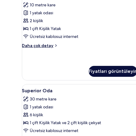
Accessible
10 metre kare
için
1 yatak odası
tüm
fotoğrafları
2 kişilik
görün
1 çift Kişilik Yatak
Ücretsiz kablosuz internet
Cocoon
Daha çok detay
Accessible
hakkında
daha
fazla
Fiyatları görüntüleyi
detay
Superior
Superior Oda | Kaliteli yatak ta
4
Superior Oda
Oda
30 metre kare
için
1 yatak odası
tüm
fotoğrafları
6 kişilik
görün
1 çift Kişilik Yatak ve 2 çift kişilik çekyat
Ücretsiz kablosuz internet