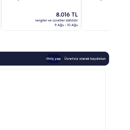
8.2,
8.0,
Çok
Çok
Güncel
8.016 TL
İyi,
İyi,
fiyat:
421
3.185
vergiler ve ücretler dâhildir
vergiler v
8.016 TL
yorum
yorum
9 Ağu - 10 Ağu
Giriş yap
Ücretsiz olarak kaydolun