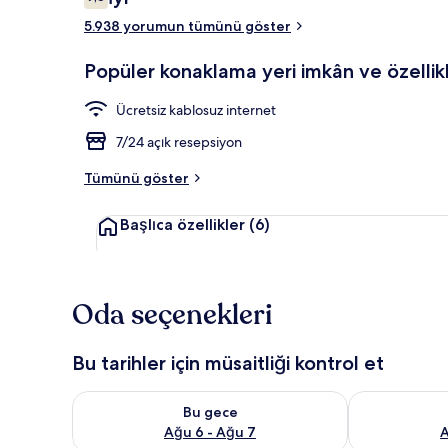
7,6/10
5.938 yorumun tümünü göster
Lobi
Popüler konaklama yeri imkân ve özellikl
Ücretsiz kablosuz internet
7/24 açık resepsiyon
Tümünü göster
Başlıca özellikler
(6)
Oda seçenekleri
Bu tarihler için müsaitliği kontrol et
Bu gece için müsaitliği kontrol et Ağu 6 - Ağu 7
Yarın için müs
Bu gece
Ağu 6 - Ağu 7
A