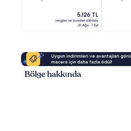
7.6,
8.0,
İyi,
Çok
Güncel
5.126 TL
3.966
İyi,
fiyat:
yorum
1.837
vergiler ve ücretler dâhildir
5.126 TL
yorum
31 Ağu - 1 Eyl
Uygun indirimleri ve avantajları görü
macera için daha fazla ödül!
Bölge hakkında