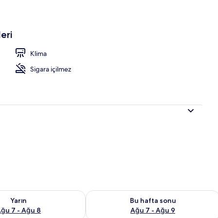
eri
Klima
Sigara içilmez
aitliği kontrol et Ağu 7 - Ağu 8
Bu hafta sonu için müsaitliği kontrol 
Yarın
Bu hafta sonu
ğu 7 - Ağu 8
Ağu 7 - Ağu 9