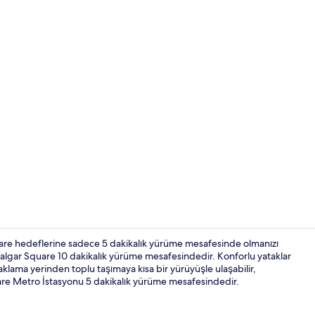
Lobi
Square hedeflerine sadece 5 dakikalık yürüme mesafesinde olmanızı
rafalgar Square 10 dakikalık yürüme mesafesindedir. Konforlu yataklar
klama yerinden toplu taşımaya kısa bir yürüyüşle ulaşabilir,
Kafe
uare Metro İstasyonu 5 dakikalık yürüme mesafesindedir.