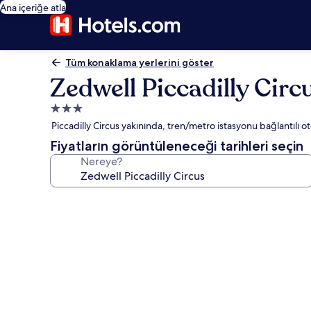
Ana içeriğe atla
Tüm konaklama yerlerini göster
Zedwell Piccadilly Circ
3.0
yıldızlı
Piccadilly Circus yakınında, tren/metro istasyonu bağlantılı ot
konaklama
Fiyatların görüntüleneceği tarihleri seçin
yeri
Nereye?
Zedwell
Piccadilly
Circus
için
fotoğraf
galerisi