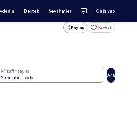
aydedin
Destek
Seyahatler
Giriş yap
Paylaş
Kaydet
Misafir sayısı
Ara