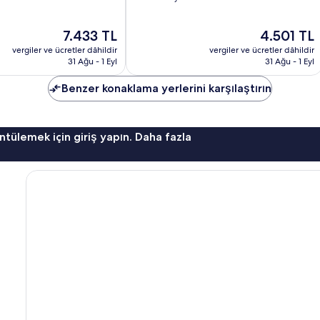
8.6,
Mükemmel,
Güncel
Güncel
7.433 TL
4.501 TL
1.032
fiyat:
fiyat:
yorum
vergiler ve ücretler dâhildir
vergiler ve ücretler dâhildir
7.433 TL
4.501 TL
31 Ağu - 1 Eyl
31 Ağu - 1 Eyl
Benzer konaklama yerlerini karşılaştırın
ntülemek için giriş yapın. Daha fazla