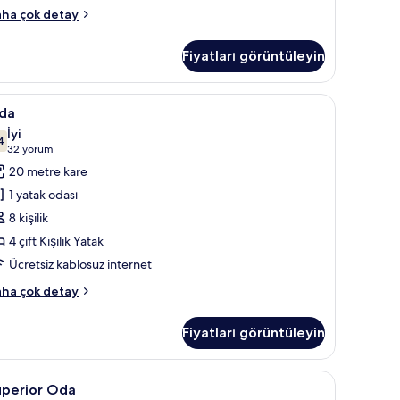
ocoon
ha çok detay
kkında
Fiyatları görüntüleyin
ha
zla
tay
tak, ses yalıtımı
da
Kaliteli yatak takımı, Select Comfort yatak, ses
3
da
in
İyi
üm
4
7,4 / 10
(32
32 yorum
otoğrafları
yorum)
20 metre kare
örün
1 yatak odası
8 kişilik
4 çift Kişilik Yatak
Ücretsiz kablosuz internet
da
ha çok detay
kkında
ha
Fiyatları görüntüleyin
zla
tay
tak, ses yalıtımı
uperior
Oturma alanı
4
uperior Oda