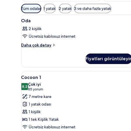
Odalar
Tüm odalar
1 yatak
2 yatak
3 ve daha fazla yatak
için
Oda
Kaliteli yatak takımı, Select Co
mevcut
10
Oda
için
filtreler
2 kişilik
tüm
Ücretsiz kablosuz internet
fotoğrafları
görün
Oda
Daha çok detay
hakkında
daha
Fiyatları görüntüleyi
fazla
detay
Cocoon
Cocoon 1 | Kaliteli yatak takımı
4
Cocoon 1
1
Çok iyi
için
8,2
8,2 / 10
(85
85 yorum
tüm
yorum)
7 metre kare
fotoğrafları
1 yatak odası
görün
1 kişilik
1 tek Kişilik Yatak
Ücretsiz kablosuz internet