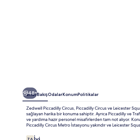
48+
Genel Bakış
Odalar
Konum
Politikalar
Zedwell Piccadilly Circus, Piccadilly Circus ve Leicester 
sağlayan harika bir konuma sahiptir. Ayrıca Piccadilly ve T
ve yardıma hazır personel misafirlerden tam not alıyor. Kona
Piccadilly Circus Metro İstasyonu yakındır ve Leicester Sq
Yorumlar
İyi
7,6