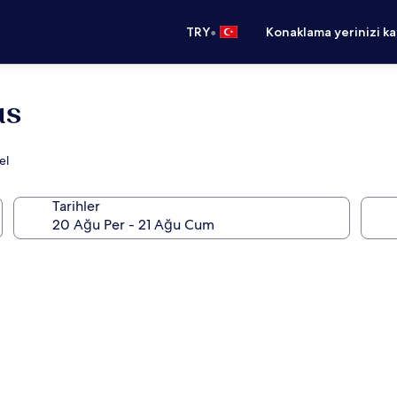
•
TRY
Konaklama yerinizi k
us
el
Tarihler