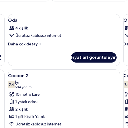
mfort yatak, ses yalıtımı
Oda
Kaliteli yatak takımı, Select Comfort ya
O
16
Oda
O
için
iç
4 kişilik
tüm
t
Ücretsiz kablosuz internet
fotoğrafları
f
görün
g
Oda
O
Daha çok detay
Da
hakkında
ha
daha
da
n
Fiyatları görüntüleyin
fazla
fa
detay
de
, Select Comfort yatak, ses yalıtımı
Cocoon
Cocoon 2 | Kaliteli yatak takımı, Select
C
4
Cocoon 2
C
2
3
İyi
için
7,4
iç
7,
7,4 / 10
(534
534 yorum
tüm
t
yorum)
10 metre kare
fotoğrafları
f
1 yatak odası
görün
g
2 kişilik
1 çift Kişilik Yatak
Ücretsiz kablosuz internet