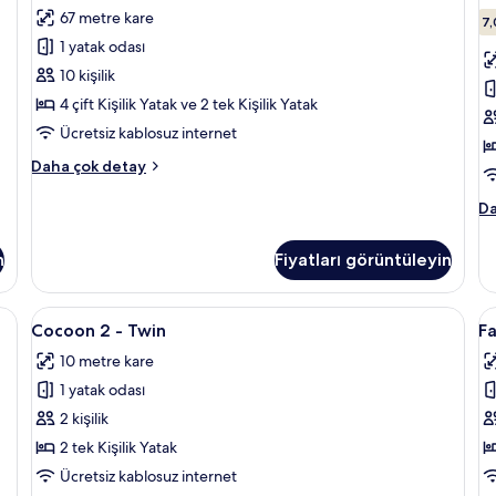
Oda
O
67 metre kare
için
iç
7,
1 yatak odası
tüm
t
fotoğrafları
f
10 kişilik
görün
g
4 çift Kişilik Yatak ve 2 tek Kişilik Yatak
Ücretsiz kablosuz internet
Family
Daha çok detay
Oda
hakkında
Su
Da
daha
O
fazla
ha
n
Fiyatları görüntüleyin
detay
da
fa
de
kımı, Select Comfort yatak, ses yalıtımı
Cocoon
Cocoon 2 - Twin | Kaliteli yatak takımı,
F
4
Cocoon 2 - Twin
F
2
O
10 metre kare
-
iç
1 yatak odası
Twin
t
için
f
2 kişilik
tüm
g
2 tek Kişilik Yatak
fotoğrafları
Ücretsiz kablosuz internet