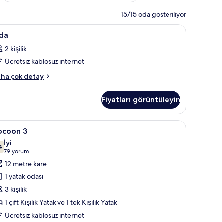
15/15 oda gösteriliyor
tak, ses yalıtımı
da
Kaliteli yatak takımı, Select Comfort yatak, ses
7
da
in
2 kişilik
üm
Ücretsiz kablosuz internet
otoğrafları
örün
da
ha çok detay
kkında
ha
Fiyatları görüntüleyin
zla
tay
 Comfort yatak, ses yalıtımı
ocoon
Cocoon 3 | Kaliteli yatak takımı, Select Comfort
5
ocoon 3
İyi
in
4
7,4 / 10
(79
79 yorum
üm
yorum)
12 metre kare
otoğrafları
1 yatak odası
örün
3 kişilik
1 çift Kişilik Yatak ve 1 tek Kişilik Yatak
Ücretsiz kablosuz internet