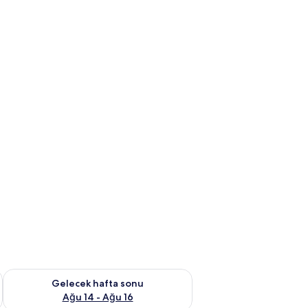
et Ağu 7 - Ağu 9
Önümüzdeki hafta sonu için müsaitliği kontrol et Ağu 14 - Ağu
Gelecek hafta sonu
Ağu 14 - Ağu 16