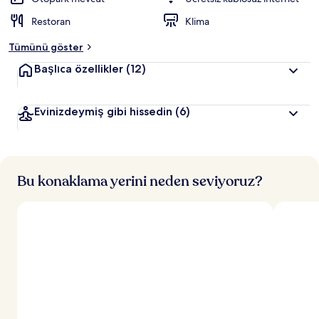
r
Restoran
Klima
d
e
Tümünü göster
n
Başlıca özellikler
(12)
e
n
Evinizdeymiş gibi hissedin
(6)
y
ü
k
s
e
k
Bu konaklama yerini neden seviyoruz?
p
u
a
n
a
l
a
n