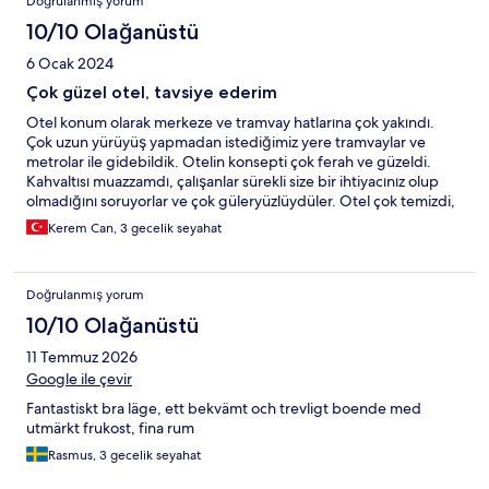
Doğrulanmış yorum
10/10 Olağanüstü
6 Ocak 2024
Çok güzel otel, tavsiye ederim
Otel konum olarak merkeze ve tramvay hatlarına çok yakındı.
Çok uzun yürüyüş yapmadan istediğimiz yere tramvaylar ve
metrolar ile gidebildik. Otelin konsepti çok ferah ve güzeldi.
Kahvaltısı muazzamdı, çalışanlar sürekli size bir ihtiyacınız olup
olmadığını soruyorlar ve çok güleryüzlüydüler. Otel çok temizdi,
içerde küçük ama güzel bir barı vardı. Odamız baya genişti,
Kerem Can, 3 gecelik seyahat
yatak ve yastıklar çok rahattı. Çok güzel 3 gün geçirdik, herkese
tavsiye ediyorum, çok memnun kaldık.
Doğrulanmış yorum
10/10 Olağanüstü
11 Temmuz 2026
Google ile çevir
Fantastiskt bra läge, ett bekvämt och trevligt boende med
utmärkt frukost, fina rum
Rasmus, 3 gecelik seyahat