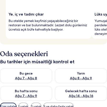
y
e
r
Ye, iç ve tadını çıkar
Lüks u
l
Bu otelde yemek keyfinizi yaşayabileceğiniz bir
Yumuşak 
e
restoran ve bar bulunmaktadır. Lezzet dolu günleriniz
perdeler
r
ücretsiz açık büfe kahvaltıyla başlıyor.
lüks otel
d
deneyim
e
n
b
i
Oda seçenekleri
r
i
Bu tarihler için müsaitliği kontrol et
Bu gece için müsaitliği kontrol et Ağu 7 - Ağu 8
Yarın için müsaitliği kontrol e
Bu gece
Yarın
Ağu 7 - Ağu 8
Ağu 8 - Ağu 9
Bu hafta sonu için müsaitliği kontrol et Ağu 7 - Ağu 9
Önümüzdeki hafta sonu için müs
Bu hafta sonu
Gelecek hafta sonu
Ağu 7 - Ağu 9
Ağu 14 - Ağu 16
Odalar
Tüm odalar
1 yatak
2 yatak
3 ve daha fazla yatak