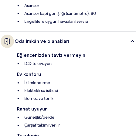
Asansör
Asansör kapı genişliği (santimetre): 80
Engellilere uygun havaalanı servisi
Oda imkân ve olanakları
Eğlencenizden taviz vermeyin
LCD televizyon
Ev konforu
İklimlendirme
Elektrikli su ısıtıcısı
Bornoz ve terlik
Rahat uyuyun
Güneşlik/perde
Çarşaf takımı verilir
Tazelenin