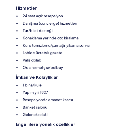
Hizmetler
24 saat açık resepsiyon
Danışma (concierge) hizmetleri
Tur/bilet desteği
Konaklama yerinde oto kiralama
Kuru temizleme/çamaşır yıkama servisi
Lobide ücretsiz gazete
Valiz dolabı
Oda hizmetçisi/belboy
İmkân ve Kolaylıklar
1 bina/kule
Yapım yılı 1927
Resepsiyonda emanet kasası
Banket salonu
Geleneksel stil
Engellilere yönelik özellikler