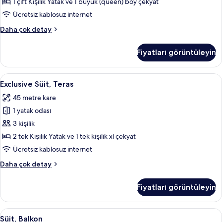
görün
1 çift Kişilik Yatak ve 1 büyük (queen) boy çekyat
Ücretsiz kablosuz internet
Junior
Daha çok detay
Süit
hakkında
Fiyatları görüntüleyin
daha
fazla
detay
Exclusive
Exclusive Süit, Teras | Teras/veranda
7
Exclusive Süit, Teras
Süit,
45 metre kare
Teras
1 yatak odası
için
tüm
3 kişilik
fotoğrafları
2 tek Kişilik Yatak ve 1 tek kişilik xl çekyat
görün
Ücretsiz kablosuz internet
Exclusive
Daha çok detay
Süit,
Teras
Fiyatları görüntüleyin
hakkında
daha
fazla
Süit,
Süit, Balkon | Şehir manzarası
3
detay
Süit, Balkon