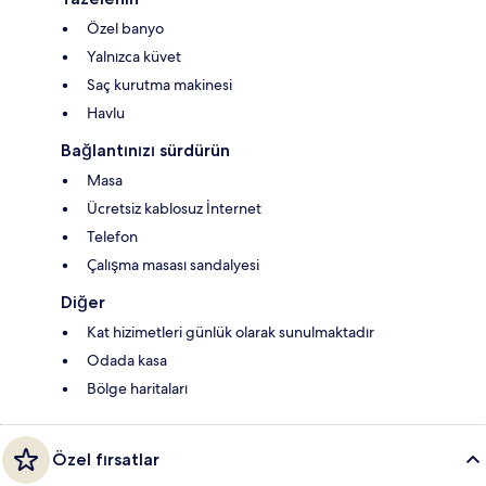
Özel banyo
Yalnızca küvet
Saç kurutma makinesi
Havlu
Bağlantınızı sürdürün
Masa
Ücretsiz kablosuz İnternet
Telefon
Çalışma masası sandalyesi
Diğer
Kat hizimetleri günlük olarak sunulmaktadır
Odada kasa
Bölge haritaları
Özel fırsatlar