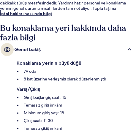
dakikalık sürüş mesafesindedir. Yardıma hazır personel ve konaklama
yerinin genel durumu misafirlerden tam not alıyor. Toplu taşıma
yakındadır, Namesti Republiky İstasyonu 3 dakikalık ve Dlouhá třída
İptal hakları hakkında bilgi
Durağı 4 dakikalık yürüme mesafesinde bulunur.
Bu konaklama yeri hakkında daha
fazla bilgi
Genel bakış
Konaklama yerinin büyüklüğü
79 oda
8 kat üzerine yerleşmiş olarak düzenlenmiştir
Varış/Çıkış
Giriş başlangıç saati: 15
Temassız giriş imkânı
Minimum giriş yaşı: 18
Çıkış saati: 11.30
Temassız çıkış imkânı