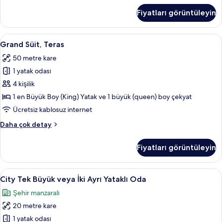
hakkında
Fiyatları görüntüleyin
daha
fazla
detay
Grand
Grand Süit, Teras | Teras/veranda
7
Grand Süit, Teras
Süit,
50 metre kare
Teras
1 yatak odası
için
tüm
4 kişilik
fotoğrafları
1 en Büyük Boy (King) Yatak ve 1 büyük (queen) boy çekyat
görün
Ücretsiz kablosuz internet
Grand
Daha çok detay
Süit,
Teras
Fiyatları görüntüleyin
hakkında
daha
fazla
City
City Tek Büyük veya İki Ayrı Yataklı 
4
detay
City Tek Büyük veya İki Ayrı Yataklı Oda
Tek
Şehir manzaralı
Büyük
20 metre kare
veya
İki
1 yatak odası