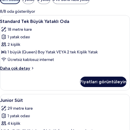
için
mevcut
8/8 oda gösteriliyor
filtreler
Standard
Odada kasa, masa, güneşlik/perde, ücr
3
Standard Tek Büyük Yataklı Oda
Tek
18 metre kare
Büyük
1 yatak odası
Yataklı
Oda
2 kişilik
için
1 büyük (Queen) Boy Yatak VEYA 2 tek Kişilik Yatak
tüm
Ücretsiz kablosuz internet
fotoğrafları
Standard
Daha çok detay
görün
Tek
Büyük
Fiyatları görüntüleyin
Yataklı
Oda
hakkında
Junior
Junior Süit | Odada kasa, masa, güneşl
5
daha
Junior Süit
Süit
fazla
29 metre kare
detay
için
1 yatak odası
tüm
fotoğrafları
4 kişilik