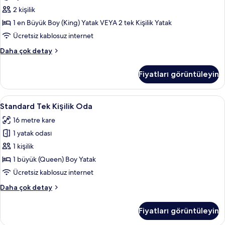
Ayrı
2 kişilik
Yataklı
1 en Büyük Boy (King) Yatak VEYA 2 tek Kişilik Yatak
Oda
Ücretsiz kablosuz internet
için
City
Daha çok detay
tüm
Tek
fotoğrafları
Büyük
Fiyatları görüntüleyin
görün
veya
İki
Ayrı
Standard
Odada kasa, masa, güneşlik/perde, ücr
2
Yataklı
Standard Tek Kişilik Oda
Tek
Oda
16 metre kare
hakkında
Kişilik
daha
1 yatak odası
Oda
fazla
için
1 kişilik
detay
tüm
1 büyük (Queen) Boy Yatak
fotoğrafları
Ücretsiz kablosuz internet
görün
Standard
Daha çok detay
Tek
Kişilik
Fiyatları görüntüleyin
Oda
hakkında