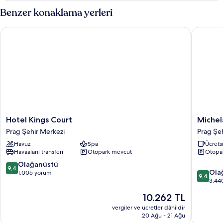
daha
Benzer konaklama yerleri
fazla
detay
Hotel Kings Court
Michelan
Hotel
Michela
Hotel Kings Court
Michel
Kings
Grand
Prag Şehir Merkezi
Prag Şe
Court
Hotel
Havuz
Spa
Ücretsi
Prag
Prague
Havaalanı transferi
Otopark mevcut
Otopa
Şehir
Prag
Merkezi
Şehir
10
Olağanüstü
9,4
10
Merkezi
Ola
üzerinden
1.005 yorum
9,4
üzerind
3.44
9.4,
9.4,
Olağanüstü,
Güncel
10.262 TL
Olağanü
1.005
fiyat:
3.440
vergiler ve ücretler dâhildir
yorum
10.262 TL
20 Ağu - 21 Ağu
yorum