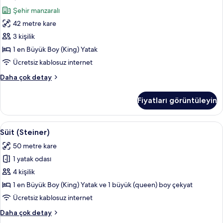
Balkon
Şehir manzaralı
için
42 metre kare
tüm
fotoğrafları
3 kişilik
görün
1 en Büyük Boy (King) Yatak
Ücretsiz kablosuz internet
Süit,
Daha çok detay
Balkon
hakkında
Fiyatları görüntüleyin
daha
fazla
detay
Süit
Süit (Steiner) | Odada kasa, masa, gün
5
Süit (Steiner)
(Steiner)
50 metre kare
için
1 yatak odası
tüm
fotoğrafları
4 kişilik
görün
1 en Büyük Boy (King) Yatak ve 1 büyük (queen) boy çekyat
Ücretsiz kablosuz internet
Süit
Daha çok detay
(Steiner)