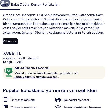
49+
Genel Bakış
Odalar
Konum
Politikalar
Grand Hotel Bohemia, Eski Şehir Meydanı ve Prag Astronomik Saat
Kulesi hedeflerine sadece 10 dakikalık yürüme mesafesinde harika
bir konuma sahiptir. Lobi salonu içecek almak için harika bir mekândır
ve bir şeyler atıştırmak isteyen misafirler kahvaltı, öğle yemeği ile
akşam yemeği sunan Steiner's Restaurant restoranını tercih edebilir.
Ayrıca bu lüks otel, Charles Köprüsü ve Wenceslas Meydanı
hedeflerine sadece 5 dakikalık sürüş mesafesindedir. Yardıma hazır
VIP Access
personel ve konaklama yerinin genel durumu misafirlerden tam not
alıyor. Toplu taşıma yakındadır, Namesti Republiky İstasyonu 3
Şu
7.956 TL
dakikalık ve Dlouhá třída Durağı 4 dakikalık yürüme mesafesinde
Exclusive Süit, Teras | Teras/veranda
anki
bulunur.
vergiler ve ücretler dâhildir
fiyat
10 Ağu - 11 Ağu
7.956 TL
Yorumlar
10
Misafirlerin favorisi
M
üzerinden
Misafirlerden en yüksek puan alan yerlerden biri
i
1.006 yorumun tümünü göster
9,6,
s
Misafirlerin
a
favorisi
Popüler konaklama yeri imkân ve özellikleri
f
i
r
Ücretsiz kahvaltı
Havaalanı transferi
l
e
Otopark mevcut
Ücretsiz kablosuz internet