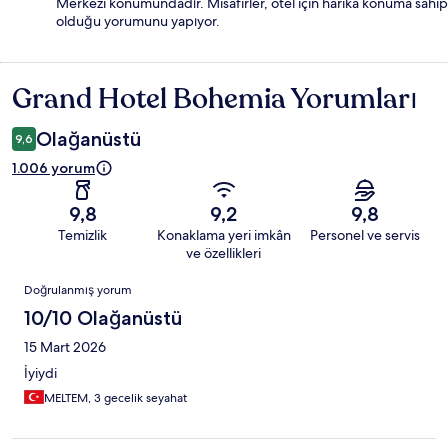
Merkezi konumundadır. Misafirler, otel için harika konuma sahip
olduğu yorumunu yapıyor.
Grand Hotel Bohemia Yorumları
Yorumlar
Olağanüstü
9,6
1.006 yorum
9,8
9,2
9,8
Temizlik
Konaklama yeri imkân
Personel ve servis
ve özellikleri
Yorumlar
Doğrulanmış yorum
10/10 Olağanüstü
15 Mart 2026
İyiydi
MELTEM, 3 gecelik seyahat