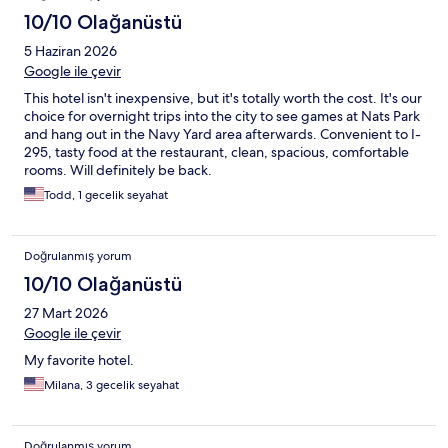
10/10 Olağanüstü
5 Haziran 2026
Google ile çevir
This hotel isn't inexpensive, but it's totally worth the cost. It's our
choice for overnight trips into the city to see games at Nats Park
and hang out in the Navy Yard area afterwards. Convenient to I-
295, tasty food at the restaurant, clean, spacious, comfortable
rooms. Will definitely be back.
Todd, 1 gecelik seyahat
Doğrulanmış yorum
10/10 Olağanüstü
27 Mart 2026
Google ile çevir
My favorite hotel.
Milana, 3 gecelik seyahat
Doğrulanmış yorum