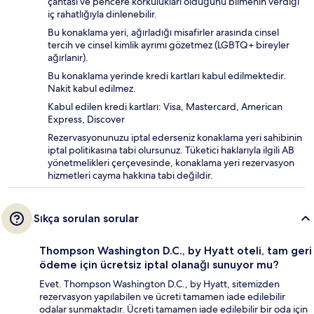
çantası ve pencere korkulukları olduğunu bilmenin verdiği
iç rahatlığıyla dinlenebilir.
Bu konaklama yeri, ağırladığı misafirler arasında cinsel
tercih ve cinsel kimlik ayrımı gözetmez (LGBTQ+ bireyler
ağırlanır).
Bu konaklama yerinde kredi kartları kabul edilmektedir.
Nakit kabul edilmez.
Kabul edilen kredi kartları: Visa, Mastercard, American
Express, Discover
Rezervasyonunuzu iptal ederseniz konaklama yeri sahibinin
iptal politikasına tabi olursunuz. Tüketici haklarıyla ilgili AB
yönetmelikleri çerçevesinde, konaklama yeri rezervasyon
hizmetleri cayma hakkına tabi değildir.
Sıkça sorulan sorular
Thompson Washington D.C., by Hyatt oteli, tam geri
ödeme için ücretsiz iptal olanağı sunuyor mu?
Evet. Thompson Washington D.C., by Hyatt, sitemizden
rezervasyon yapılabilen ve ücreti tamamen iade edilebilir
odalar sunmaktadır. Ücreti tamamen iade edilebilir bir oda için