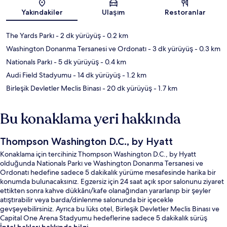
Harita
Yakındakiler
Ulaşım
Restoranlar
The Yards Parkı
- 2 dk yürüyüş
- 0.2 km
Washington Donanma Tersanesi ve Ordonatı
- 3 dk yürüyüş
- 0.3 km
Nationals Parkı
- 5 dk yürüyüş
- 0.4 km
Audi Field Stadyumu
- 14 dk yürüyüş
- 1.2 km
Birleşik Devletler Meclis Binası
- 20 dk yürüyüş
- 1.7 km
Bu konaklama yeri hakkında
Thompson Washington D.C., by Hyatt
Konaklama için tercihiniz Thompson Washington D.C., by Hyatt
olduğunda Nationals Parkı ve Washington Donanma Tersanesi ve
Ordonatı hedefine sadece 5 dakikalık yürüme mesafesinde harika bir
konumda bulunacaksınız. Egzersiz için 24 saat açık spor salonunu ziyaret
ettikten sonra kahve dükkânı/kafe olanağından yararlanıp bir şeyler
atıştırabilir veya barda/dinlenme salonunda bir içecekle
gevşeyebilirsiniz. Ayrıca bu lüks otel, Birleşik Devletler Meclis Binası ve
Capital One Arena Stadyumu hedeflerine sadece 5 dakikalık sürüş
mesafesindedir. Yardıma hazır personel ve konaklama yerinin genel
İptal hakları hakkında bilgi