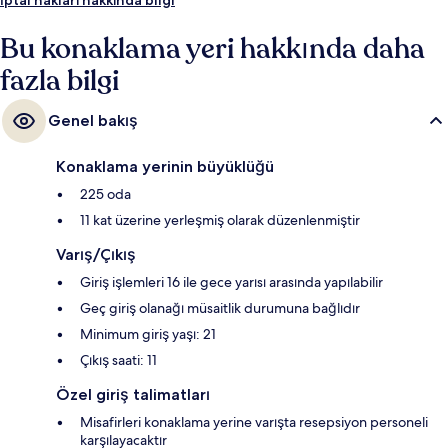
durumu misafirlerden tam not alıyor. Konaklama yeri toplu taşımaya
yakındır, Navy Yard İstasyonu 4 dakikalık yürüme mesafesindedir.
Bu konaklama yeri hakkında daha
fazla bilgi
Genel bakış
Konaklama yerinin büyüklüğü
225 oda
11 kat üzerine yerleşmiş olarak düzenlenmiştir
Varış/Çıkış
Giriş işlemleri 16 ile gece yarısı arasında yapılabilir
Geç giriş olanağı müsaitlik durumuna bağlıdır
Minimum giriş yaşı: 21
Çıkış saati: 11
Özel giriş talimatları
Misafirleri konaklama yerine varışta resepsiyon personeli
karşılayacaktır