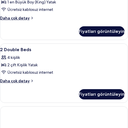
detay
1 en Büyük Boy (King) Yatak
Shower
için
Ücretsiz kablosuz internet
tüm
1
Daha çok detay
fotoğrafları
King
ADA
görün
Fiyatları görüntüleyin
Shower
hakkında
daha
2
Lobi
9
fazla
2 Double Beds
Double
detay
4 kişilik
Beds
2 çift Kişilik Yatak
için
tüm
Ücretsiz kablosuz internet
fotoğrafları
2
Daha çok detay
görün
Double
Beds
Fiyatları görüntüleyin
hakkında
daha
fazla
detay