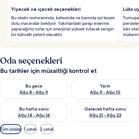
Yiyecek ve içecek seçenekleri
Lüks uy
Bu otelin restoranında, kafesinde ve barında sizi lezzet
Yumuşak 
dolu maceralar bekliyor. Yakınlardaki şarap evlerine
perdeler
yapacağınız turlar için enerjinizi yüksek tutacak zengin
lüks otel
bir kahvaltı yeterli olacaktır.
mükemme
Oda seçenekleri
Bu tarihler için müsaitliği kontrol et
Bu gece için müsaitliği kontrol et Ağu 8 - Ağu 9
Yarın için müsaitliği kontrol e
Bu gece
Yarın
Ağu 8 - Ağu 9
Ağu 9 - Ağu 10
Bu hafta sonu için müsaitliği kontrol et Ağu 14 - Ağu 16
Önümüzdeki hafta sonu için mü
Bu hafta sonu
Gelecek hafta sonu
Ağu 14 - Ağu 16
Ağu 21 - Ağu 23
Odalar
Tüm odalar
1 yatak
2 yatak
için