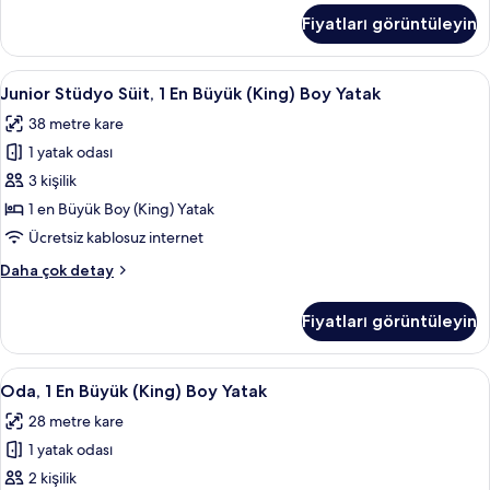
tüm
1
Fiyatları görüntüleyin
En
fotoğrafları
Büyük
görün
(King)
Junior
Junior Stüdyo Süit, 1 En Büyük (King) 
6
Boy
Junior Stüdyo Süit, 1 En Büyük (King) Boy Yatak
Stüdyo
Yatak
38 metre kare
hakkında
Süit,
daha
1 yatak odası
1
fazla
En
3 kişilik
detay
Büyük
1 en Büyük Boy (King) Yatak
(King)
Ücretsiz kablosuz internet
Boy
Junior
Daha çok detay
Yatak
Stüdyo
için
Süit,
Fiyatları görüntüleyin
1
tüm
En
fotoğrafları
Büyük
Oda,
Odada kasa, güneşlik/perde, ütü/ütü m
görün
6
(King)
Oda, 1 En Büyük (King) Boy Yatak
1
Boy
28 metre kare
Yatak
En
hakkında
1 yatak odası
Büyük
daha
(King)
2 kişilik
fazla