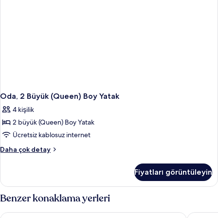
Oda, 2 Büyük (Queen) Boy Yatak
4 kişilik
2 büyük (Queen) Boy Yatak
Ücretsiz kablosuz internet
Oda,
Daha çok detay
2
Büyük
Fiyatları görüntüleyin
(Queen)
Boy
Yatak
Benzer konaklama yerleri
hakkında
daha
Cambria Hotel Washington D.C. Navy Yard Riverfront
The Roya