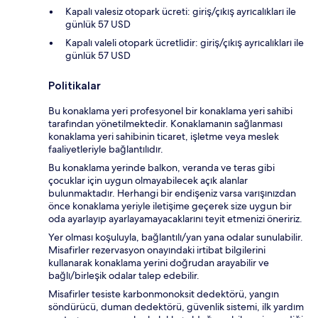
Kapalı valesiz otopark ücreti: giriş/çıkış ayrıcalıkları ile
günlük 57 USD
Kapalı valeli otopark ücretlidir: giriş/çıkış ayrıcalıkları ile
günlük 57 USD
Politikalar
Bu konaklama yeri profesyonel bir konaklama yeri sahibi
tarafından yönetilmektedir. Konaklamanın sağlanması
konaklama yeri sahibinin ticaret, işletme veya meslek
faaliyetleriyle bağlantılıdır.
Bu konaklama yerinde balkon, veranda ve teras gibi
çocuklar için uygun olmayabilecek açık alanlar
bulunmaktadır. Herhangi bir endişeniz varsa varışınızdan
önce konaklama yeriyle iletişime geçerek size uygun bir
oda ayarlayıp ayarlayamayacaklarını teyit etmenizi öneririz.
Yer olması koşuluyla, bağlantılı/yan yana odalar sunulabilir.
Misafirler rezervasyon onayındaki irtibat bilgilerini
kullanarak konaklama yerini doğrudan arayabilir ve
bağlı/birleşik odalar talep edebilir.
Misafirler tesiste karbonmonoksit dedektörü, yangın
söndürücü, duman dedektörü, güvenlik sistemi, ilk yardım