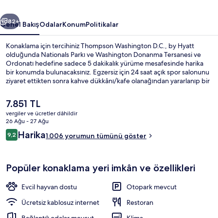
galerisi
ceki
Sonraki
82+
Genel Bakış
Odalar
Konum
Politikalar
Konaklama için tercihiniz Thompson Washington D.C., by Hyatt
olduğunda Nationals Parkı ve Washington Donanma Tersanesi ve
Ordonatı hedefine sadece 5 dakikalık yürüme mesafesinde harika
bir konumda bulunacaksınız. Egzersiz için 24 saat açık spor salonunu
ziyaret ettikten sonra kahve dükkânı/kafe olanağından yararlanıp bir
şeyler atıştırabilir veya barda/dinlenme salonunda bir içecekle
gevşeyebilirsiniz. Ayrıca bu lüks otel, Birleşik Devletler Meclis Binası
Şu
7.851 TL
ve Capital One Arena Stadyumu hedeflerine sadece 5 dakikalık
anki
vergiler ve ücretler dâhildir
sürüş mesafesindedir. Yardıma hazır personel ve konaklama yerinin
fiyat
26 Ağu - 27 Ağu
genel durumu misafirlerden tam not alıyor. Konaklama yeri toplu
Dış mekân
7.851 TL
Yorumlar
taşımaya yakındır, Navy Yard İstasyonu 4 dakikalık yürüme
Harika
9,2
1.006 yorumun tümünü göster
9,2/10
mesafesindedir.
Popüler konaklama yeri imkân ve özellikleri
Evcil hayvan dostu
Otopark mevcut
Ücretsiz kablosuz internet
Restoran