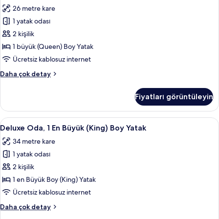
1
Nehir
26 metre kare
Manzaralı
Büyük
hakkında
1 yatak odası
(Queen)
daha
Boy
2 kişilik
fazla
Yatak
detay
1 büyük (Queen) Boy Yatak
için
Ücretsiz kablosuz internet
tüm
Oda,
Daha çok detay
fotoğrafları
1
görün
Büyük
Fiyatları görüntüleyin
(Queen)
Boy
Yatak
Deluxe
Deluxe Oda, 1 En Büyük (King) Boy Yatak
5
hakkında
Deluxe Oda, 1 En Büyük (King) Boy Yatak
Oda,
daha
34 metre kare
fazla
1
detay
1 yatak odası
En
Büyük
2 kişilik
(King)
1 en Büyük Boy (King) Yatak
Boy
Ücretsiz kablosuz internet
Yatak
Deluxe
Daha çok detay
için
Oda,