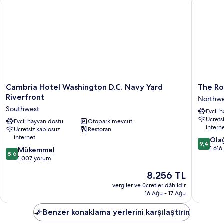
fazla
detay
Cambria
The
Cambria Hotel Washington D.C. Navy Yard
The Ro
Hotel
Royal
Riverfront
Northw
Washington
Sonesta
Southwest
Evcil 
D.C.
Washing
Ücrets
Navy
Evcil hayvan dostu
Otopark mevcut
DC
intern
Ücretsiz kablosuz
Restoran
Yard
Capitol
internet
10
Riverfront
Hill
Ola
9,4
üzerind
Southwest
Northwe
1.61
10
Mükemmel
8,6
9.4,
üzerinden
1.007 yorum
Olağanü
8.6,
Güncel
8.256 TL
1.616
Mükemmel,
fiyat:
yorum
1.007
vergiler ve ücretler dâhildir
8.256 TL
16 Ağu - 17 Ağu
yorum
Benzer konaklama yerlerini karşılaştırın