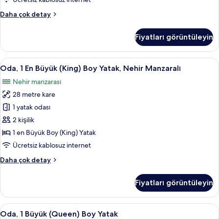
Köşe
Oda,
Daha çok detay
için
1
tüm
En
Fiyatları görüntüleyin
Büyük
fotoğrafları
(King)
görün
Boy
Oda,
Oda, 1 En Büyük (King) Boy Yatak, Neh
5
Yatak,
Oda, 1 En Büyük (King) Boy Yatak, Nehir Manzaralı
1
Köşe
Nehir manzarası
hakkında
En
daha
28 metre kare
Büyük
fazla
(King)
1 yatak odası
detay
Boy
2 kişilik
Yatak,
1 en Büyük Boy (King) Yatak
Nehir
Ücretsiz kablosuz internet
Manzaralı
Oda,
Daha çok detay
için
1
tüm
En
Fiyatları görüntüleyin
fotoğrafları
Büyük
(King)
görün
Boy
Oda,
Oda, 1 Büyük (Queen) Boy Yatak | Odad
5
Yatak,
Oda, 1 Büyük (Queen) Boy Yatak