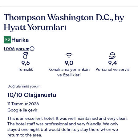
Thompson Washington D.C., by
Yorumlar
Hyatt Yorumları
Harika
9,2
1.006 yorum
9,6
9,0
9,4
Temizlik
Konaklama yeri imkân
Personel ve servis
ve özellikleri
Yorumlar
Doğrulanmış yorum
10/10 Olağanüstü
11 Temmuz 2026
Google ile çevir
This is an excellent hotel. It was well maintained and very clean.
The hotel staff was professional and very friendly. We only
stayed one night but would definitely stay there when we
return to the area.