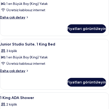
Boy
detay
1 en Büyük Boy (King) Yatak
Yatak
Ücretsiz kablosuz internet
için
Oda,
Daha çok detay
tüm
1
fotoğrafları
En
Fiyatları görüntüleyin
Büyük
görün
(King)
Boy
Junior
Odada kasa, güneşlik/perde, ütü/ütü m
6
Yatak
Junior Studio Suite, 1 King Bed
Studio
hakkında
3 kişilik
daha
Suite,
fazla
1 en Büyük Boy (King) Yatak
1
detay
King
Ücretsiz kablosuz internet
Bed
Junior
Daha çok detay
için
Studio
Suite,
tüm
Fiyatları görüntüleyin
1
fotoğrafları
King
görün
Bed
1
Lobi
7
hakkında
1 King ADA Shower
King
daha
2 kişilik
fazla
ADA