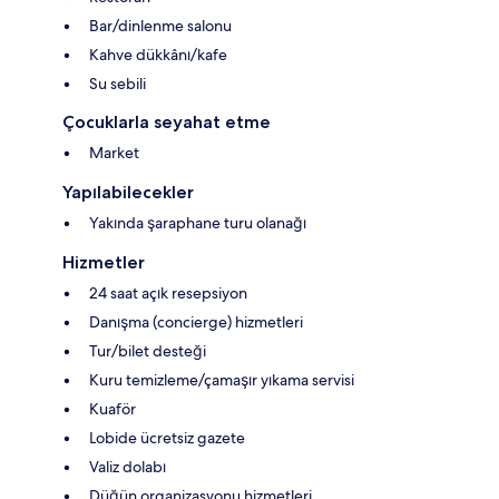
Bar/dinlenme salonu
Kahve dükkânı/kafe
Su sebili
Çocuklarla seyahat etme
Market
Yapılabilecekler
Yakında şaraphane turu olanağı
Hizmetler
24 saat açık resepsiyon
Danışma (concierge) hizmetleri
Tur/bilet desteği
Kuru temizleme/çamaşır yıkama servisi
Kuaför
Lobide ücretsiz gazete
Valiz dolabı
Düğün organizasyonu hizmetleri