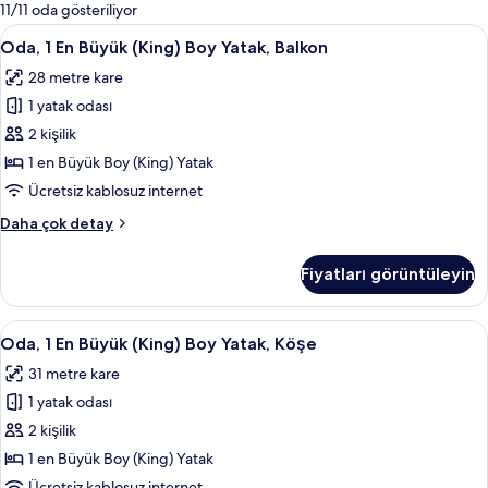
mevcut
11/11 oda gösteriliyor
filtreler
Oda,
Oda, 1 En Büyük (King) Boy Yatak, Bal
5
Oda, 1 En Büyük (King) Boy Yatak, Balkon
1
28 metre kare
En
1 yatak odası
Büyük
(King)
2 kişilik
Boy
1 en Büyük Boy (King) Yatak
Yatak,
Ücretsiz kablosuz internet
Balkon
Oda,
Daha çok detay
için
1
tüm
En
Fiyatları görüntüleyin
Büyük
fotoğrafları
(King)
görün
Boy
Oda,
Oda, 1 En Büyük (King) Boy Yatak, Köş
5
Yatak,
Oda, 1 En Büyük (King) Boy Yatak, Köşe
1
Balkon
31 metre kare
hakkında
En
daha
1 yatak odası
Büyük
fazla
(King)
2 kişilik
detay
Boy
1 en Büyük Boy (King) Yatak
Yatak,
Ücretsiz kablosuz internet