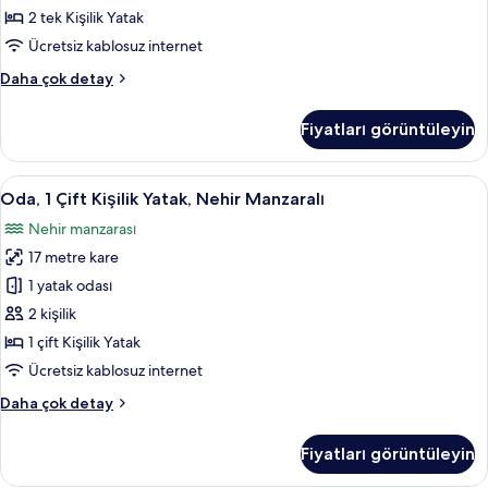
(Cosy)
2 tek Kişilik Yatak
için
Ücretsiz kablosuz internet
tüm
Oda,
Daha çok detay
fotoğrafları
2
görün
Tek
Fiyatları görüntüleyin
Kişilik
Yatak
(Cosy)
Oda,
Anti alerjik yatak takımı, odada kasa, m
8
hakkında
Oda, 1 Çift Kişilik Yatak, Nehir Manzaralı
1
daha
Nehir manzarası
fazla
Çift
detay
17 metre kare
Kişilik
Yatak,
1 yatak odası
Nehir
2 kişilik
Manzaralı
1 çift Kişilik Yatak
için
Ücretsiz kablosuz internet
tüm
Oda,
Daha çok detay
fotoğrafları
1
görün
Çift
Fiyatları görüntüleyin
Kişilik
Yatak,