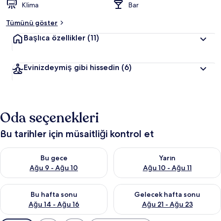
Klima
Bar
Tümünü göster
Başlıca özellikler
(11)
Evinizdeymiş gibi hissedin
(6)
Oda seçenekleri
Bu tarihler için müsaitliği kontrol et
Bu gece için müsaitliği kontrol et Ağu 9 - Ağu 10
Yarın için müsaitliği kontrol et
Bu gece
Yarın
Ağu 9 - Ağu 10
Ağu 10 - Ağu 11
Bu hafta sonu için müsaitliği kontrol et Ağu 14 - Ağu 16
Önümüzdeki hafta sonu için mü
Bu hafta sonu
Gelecek hafta sonu
Ağu 14 - Ağu 16
Ağu 21 - Ağu 23