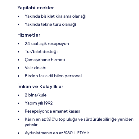
Yapılabilecekler
Yakında bisiklet kiralama olanağı
Yakında tekne turu olanağı
Hizmetler
24 saat açık resepsiyon
Tur/bilet desteği
Çamaşırhane hizmeti
Valiz dolabı
Birden fazla dil bilen personel
İmkân ve Kolaylıklar
2 bina/kule
Yapım yılı 1992
Resepsiyonda emanet kasası
Kârın en az %10'u topluluğa ve sürdürülebilirliğe yeniden
yatırılır
Aydınlatmanın en az %80'i LED'dir