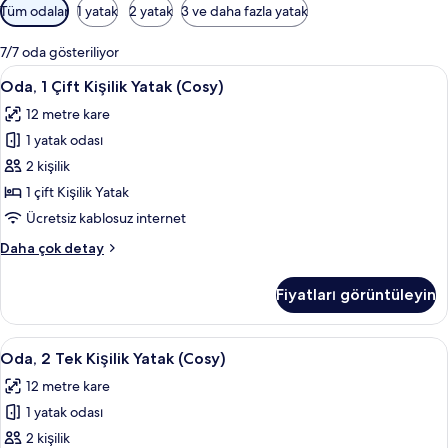
Odalar
Tüm odalar
1 yatak
2 yatak
3 ve daha fazla yatak
için
mevcut
7/7 oda gösteriliyor
filtreler
Oda,
Oda, 1 Çift Kişilik Yatak (Cosy) | Anti a
6
Oda, 1 Çift Kişilik Yatak (Cosy)
1
12 metre kare
Çift
1 yatak odası
Kişilik
Yatak
2 kişilik
(Cosy)
1 çift Kişilik Yatak
için
Ücretsiz kablosuz internet
tüm
Oda,
Daha çok detay
fotoğrafları
1
görün
Çift
Fiyatları görüntüleyin
Kişilik
Yatak
(Cosy)
Oda,
Anti alerjik yatak takımı, odada kasa, m
7
hakkında
Oda, 2 Tek Kişilik Yatak (Cosy)
2
daha
12 metre kare
fazla
Tek
detay
1 yatak odası
Kişilik
Yatak
2 kişilik