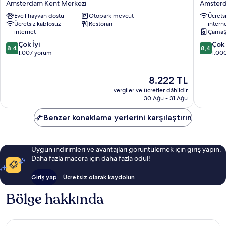
Amsterdam Kent Merkezi
Amsterd
Centre
Amster
Evcil hayvan dostu
Otopark mevcut
Ücrets
Stopera
Central
Ücretsiz kablosuz
Restoran
intern
Amsterdam
Station
internet
Çamaş
Kent
Amster
10
10
Merkezi
Çok İyi
Kent
Çok 
8,4
8,4
üzerinden
üzerind
1.007 yorum
Merkezi
1.00
8.4,
8.4,
Çok
Çok
Güncel
8.222 TL
İyi,
İyi,
fiyat:
1.007
1.000
vergiler ve ücretler dâhildir
8.222 TL
yorum
yorum
30 Ağu - 31 Ağu
Benzer konaklama yerlerini karşılaştırın
Uygun indirimleri ve avantajları görüntülemek için giriş yapın.
Daha fazla macera için daha fazla ödül!
Giriş yap
Ücretsiz olarak kaydolun
Bölge hakkında