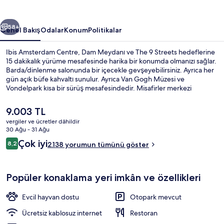
ceki
Sonraki
58+
Genel Bakış
Odalar
Konum
Politikalar
Ibis Amsterdam Centre, Dam Meydanı ve The 9 Streets hedeflerine
15 dakikalık yürüme mesafesinde harika bir konumda olmanızı sağlar.
Barda/dinlenme salonunda bir içecekle gevşeyebilirsiniz. Ayrıca her
gün açık büfe kahvaltı sunulur. Ayrıca Van Gogh Müzesi ve
Vondelpark kısa bir sürüş mesafesindedir. Misafirler merkezi
konumu çevre gezisi olanağının yanı sıra toplu ulaşım araçlarına kısa
yürüme mesafesi nedeniyle seviyor: Amsterdam Merkez İstasyonu 2
Şu
9.003 TL
dakika ve Nieuwezijds Kolk Durağı 7 dakika mesafede.
anki
vergiler ve ücretler dâhildir
fiyat
30 Ağu - 31 Ağu
Bar (konaklama yerinde)
9.003 TL
Yorumlar
Çok iyi
8,2
2.138 yorumun tümünü göster
8,2/10
Popüler konaklama yeri imkân ve özellikleri
Evcil hayvan dostu
Otopark mevcut
Ücretsiz kablosuz internet
Restoran