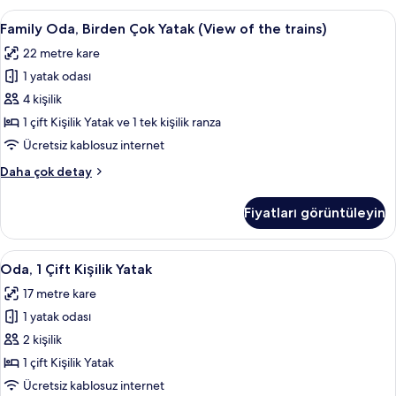
Nehir
Family
Family Oda, Birden Çok Yatak (View of t
5
Manzaralı
Family Oda, Birden Çok Yatak (View of the trains)
Oda,
hakkında
22 metre kare
daha
Birden
fazla
1 yatak odası
Çok
detay
Yatak
4 kişilik
(View
1 çift Kişilik Yatak ve 1 tek kişilik ranza
of
Ücretsiz kablosuz internet
the
Family
Daha çok detay
trains)
Oda,
için
Birden
Fiyatları görüntüleyin
Çok
tüm
Yatak
fotoğrafları
(View
Oda,
Anti alerjik yatak takımı, odada kasa, m
görün
6
of
Oda, 1 Çift Kişilik Yatak
1
the
17 metre kare
trains)
Çift
hakkında
1 yatak odası
Kişilik
daha
Yatak
2 kişilik
fazla
için
detay
1 çift Kişilik Yatak
tüm
Ücretsiz kablosuz internet