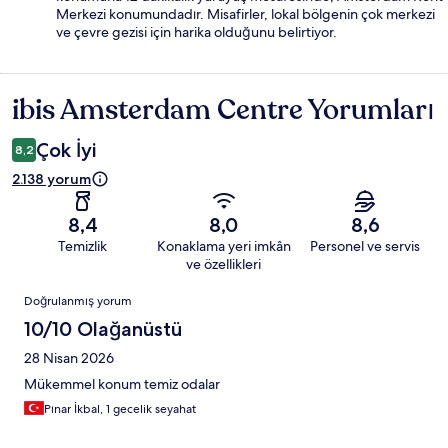
Merkezi konumundadır. Misafirler, lokal bölgenin çok merkezi
ve çevre gezisi için harika olduğunu belirtiyor.
ibis Amsterdam Centre Yorumları
Yorumlar
Çok İyi
8,2
2.138 yorum
8,4
8,0
8,6
Temizlik
Konaklama yeri imkân
Personel ve servis
ve özellikleri
Yorumlar
Doğrulanmış yorum
10/10 Olağanüstü
28 Nisan 2026
Mükemmel konum temiz odalar
Pınar İkbal, 1 gecelik seyahat