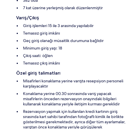
382 oda
7 kat üzerine yerleşmiş olarak düzenlenmiştir
Varış/Çıkış
Giriş işlemleri 15 ile 3 arasında yapılabilir
Temassız giriş imkânı
Geç giriş olanağı müsaitlik durumuna bağlıdır
Minimum giriş yaşı: 18
Çıkış saati: öğlen
Temassız çıkış imkânı
Özel giriş talimatları
Misafirleri konaklama yerine varışta resepsiyon personeli
karşılayacaktır
Konaklama yerine 00.30 sonrasında varış yapacak
misafirlerin önceden rezervasyon onayındaki bilgileri
kullanarak konaklama yeriyle iletişim kurması gereklidir
Rezervasyon yapmak için kullanılan kredi kartının giriş
sırasında kart sahibi tarafından fotoğraflı kimlik ile birlikte
gösterilmesi gerekmektedir, ayrıca diğer tüm ayarlamalar,
varıştan önce konaklama yeriyle görüşülerek