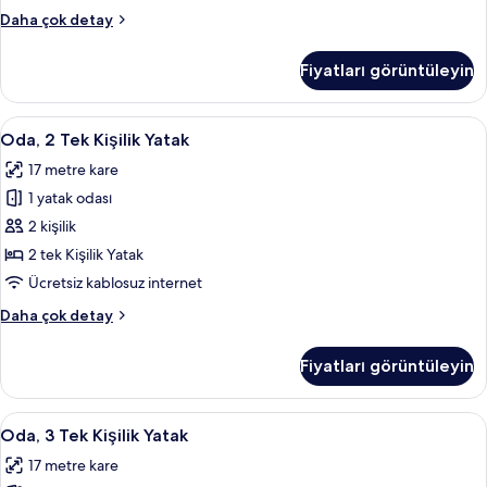
fotoğrafları
Oda,
Daha çok detay
görün
1
Çift
Fiyatları görüntüleyin
Kişilik
Yatak
hakkında
Oda,
Oda, 2 Tek Kişilik Yatak | Anti alerjik y
8
daha
Oda, 2 Tek Kişilik Yatak
2
fazla
17 metre kare
detay
Tek
1 yatak odası
Kişilik
Yatak
2 kişilik
için
2 tek Kişilik Yatak
tüm
Ücretsiz kablosuz internet
fotoğrafları
Oda,
Daha çok detay
görün
2
Tek
Fiyatları görüntüleyin
Kişilik
Yatak
hakkında
Oda,
Oda, 3 Tek Kişilik Yatak | Anti alerjik y
7
daha
Oda, 3 Tek Kişilik Yatak
3
fazla
17 metre kare
detay
Tek