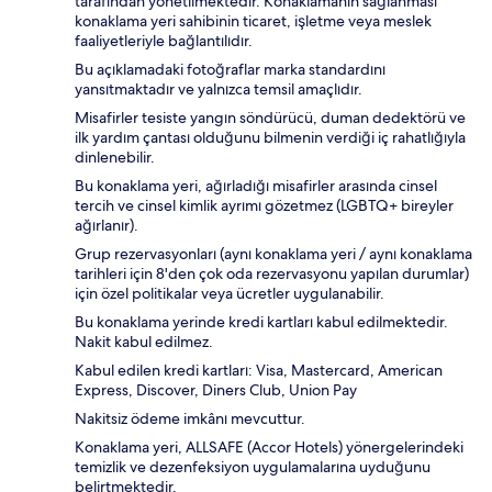
tarafından yönetilmektedir. Konaklamanın sağlanması
konaklama yeri sahibinin ticaret, işletme veya meslek
faaliyetleriyle bağlantılıdır.
Bu açıklamadaki fotoğraflar marka standardını
yansıtmaktadır ve yalnızca temsil amaçlıdır.
Misafirler tesiste yangın söndürücü, duman dedektörü ve
ilk yardım çantası olduğunu bilmenin verdiği iç rahatlığıyla
dinlenebilir.
Bu konaklama yeri, ağırladığı misafirler arasında cinsel
tercih ve cinsel kimlik ayrımı gözetmez (LGBTQ+ bireyler
ağırlanır).
Grup rezervasyonları (aynı konaklama yeri / aynı konaklama
tarihleri için 8'den çok oda rezervasyonu yapılan durumlar)
için özel politikalar veya ücretler uygulanabilir.
Bu konaklama yerinde kredi kartları kabul edilmektedir.
Nakit kabul edilmez.
Kabul edilen kredi kartları: Visa, Mastercard, American
Express, Discover, Diners Club, Union Pay
Nakitsiz ödeme imkânı mevcuttur.
Konaklama yeri, ALLSAFE (Accor Hotels) yönergelerindeki
temizlik ve dezenfeksiyon uygulamalarına uyduğunu
belirtmektedir.