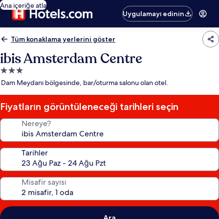
Ana içeriğe atla
Uygulamayı edinin
Tüm konaklama yerlerini göster
ibis Amsterdam Centre
3.0
yıldızlı
Dam Meydanı bölgesinde, bar/oturma salonu olan otel.
konaklama
yeri
Fiyatların görüntüleneceği tarihleri seçin
Nereye?
Tarihler
Misafir sayısı
Ara