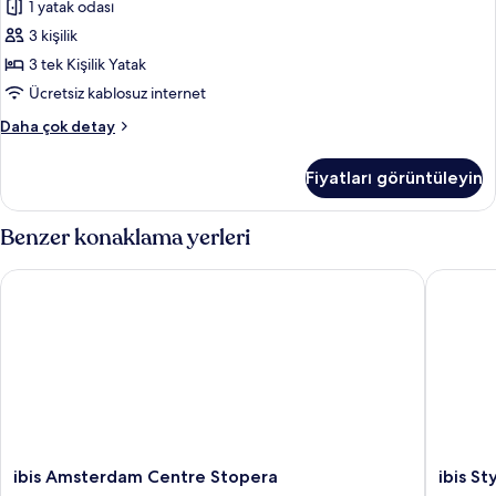
1 yatak odası
Kişilik
Yatak
3 kişilik
için
3 tek Kişilik Yatak
tüm
Ücretsiz kablosuz internet
fotoğrafları
Oda,
Daha çok detay
görün
3
Tek
Fiyatları görüntüleyin
Kişilik
Yatak
hakkında
Benzer konaklama yerleri
daha
fazla
ibis Amsterdam Centre Stopera
ibis Sty
detay
ibis
ibis
ibis Amsterdam Centre Stopera
ibis S
Amsterdam
Styles