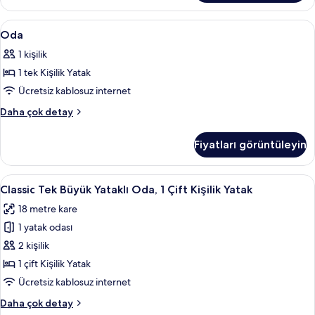
detay
Oda
1 yatak odası, kaliteli yatak takımı, S
4
Oda
için
1 kişilik
tüm
1 tek Kişilik Yatak
fotoğrafları
görün
Ücretsiz kablosuz internet
Oda
Daha çok detay
hakkında
daha
Fiyatları görüntüleyin
fazla
detay
Classic
Classic Tek Büyük Yataklı Oda, 1 Çift Ki
4
Classic Tek Büyük Yataklı Oda, 1 Çift Kişilik Yatak
Tek
18 metre kare
Büyük
1 yatak odası
Yataklı
Oda,
2 kişilik
1
1 çift Kişilik Yatak
Çift
Ücretsiz kablosuz internet
Kişilik
Classic
Daha çok detay
Yatak
Tek