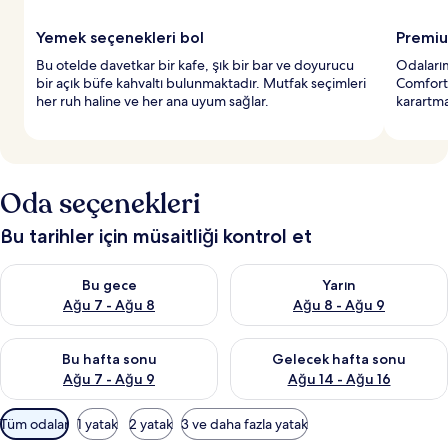
Yemek seçenekleri bol
Premiu
Bu otelde davetkar bir kafe, şık bir bar ve doyurucu
Odalarım
bir açık büfe kahvaltı bulunmaktadır. Mutfak seçimleri
Comfort 
her ruh haline ve her ana uyum sağlar.
karartma
Oda seçenekleri
Bu tarihler için müsaitliği kontrol et
Bu gece için müsaitliği kontrol et Ağu 7 - Ağu 8
Yarın için müsaitliği kontrol e
Bu gece
Yarın
Ağu 7 - Ağu 8
Ağu 8 - Ağu 9
Bu hafta sonu için müsaitliği kontrol et Ağu 7 - Ağu 9
Önümüzdeki hafta sonu için müs
Bu hafta sonu
Gelecek hafta sonu
Ağu 7 - Ağu 9
Ağu 14 - Ağu 16
Odalar
Tüm odalar
1 yatak
2 yatak
3 ve daha fazla yatak
için