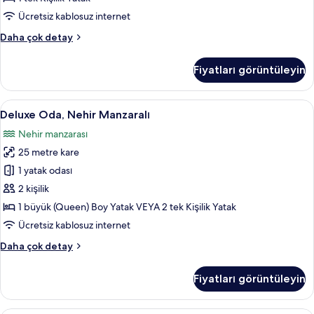
Tek
Ücretsiz kablosuz internet
Kişilik
Basic
Daha çok detay
Yatak
Tek
için
Kişilik
Fiyatları görüntüleyin
Oda,
tüm
1
fotoğrafları
Tek
Deluxe
Deluxe Oda, Nehir Manzaralı | 1 yatak 
görün
7
Kişilik
Deluxe Oda, Nehir Manzaralı
Oda,
Yatak
Nehir manzarası
hakkında
Nehir
daha
25 metre kare
Manzaralı
fazla
için
1 yatak odası
detay
tüm
2 kişilik
fotoğrafları
1 büyük (Queen) Boy Yatak VEYA 2 tek Kişilik Yatak
görün
Ücretsiz kablosuz internet
Deluxe
Daha çok detay
Oda,
Nehir
Fiyatları görüntüleyin
Manzaralı
hakkında
daha
Superior Tek Büyük veya İki Ayrı Yatakl