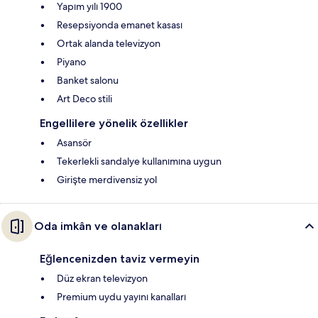
Yapım yılı 1900
Resepsiyonda emanet kasası
Ortak alanda televizyon
Piyano
Banket salonu
Art Deco stili
Engellilere yönelik özellikler
Asansör
Tekerlekli sandalye kullanımına uygun
Girişte merdivensiz yol
Oda imkân ve olanakları
Eğlencenizden taviz vermeyin
Düz ekran televizyon
Premium uydu yayını kanalları