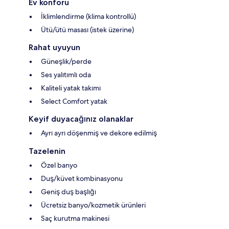
Ev konforu
İklimlendirme (klima kontrollü)
Ütü/ütü masası (istek üzerine)
Rahat uyuyun
Güneşlik/perde
Ses yalıtımlı oda
Kaliteli yatak takımı
Select Comfort yatak
Keyif duyacağınız olanaklar
Ayrı ayrı döşenmiş ve dekore edilmiş
Tazelenin
Özel banyo
Duş/küvet kombinasyonu
Geniş duş başlığı
Ücretsiz banyo/kozmetik ürünleri
Saç kurutma makinesi