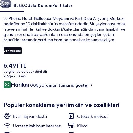
55+
Genel Bakış
Odalar
Konum
Politikalar
Le Phenix Hotel, Bellecour Meydanı ve Part Dieu Alışveriş Merkezi
hedeflerine 10 dakikalık sürüş mesafesindedir. Bir şeyler atıştırmak
isteyen misafirler kahve dükkânı/kafe olanağından yararlanabilir ve
günün sonunda barda/dinlenme salonunda bir şeyler içebilir.
Misafirler arasında yardıma hazır personel ve konum seviliyor.
Konaklama yeri toplu taşımaya yakındır, Hôtel de Ville - Louis Pradel
İstasyonu 8 dakikalık ve Vieux Lyon İstasyonu 11 dakikalık yürüme
VIP Access
mesafesindedir.
Şu
6.491 TL
Deluxe Oda, Nehir Manzaralı | 1 yatak 
anki
vergiler ve ücretler dâhildir
fiyat
9 Ağu - 10 Ağu
6.491 TL
Yorumlar
Harika
9,2
1.005 yorumun tümünü göster
9,2/10
Popüler konaklama yeri imkân ve özellikleri
Evcil hayvan dostu
Otopark mevcut
Ücretsiz kablosuz internet
Klima