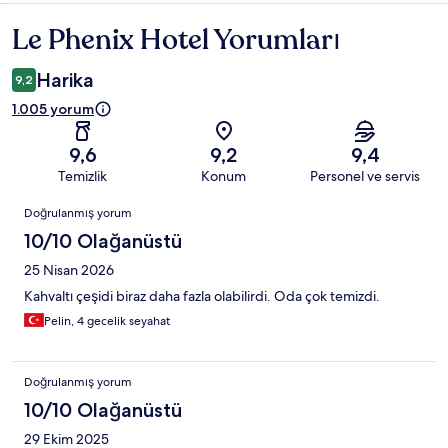
Le Phenix Hotel Yorumları
Yorumlar
Harika
9,2
1.005 yorum
9,6
9,2
9,4
Temizlik
Konum
Personel ve servis
Yorumlar
Doğrulanmış yorum
10/10 Olağanüstü
25 Nisan 2026
Kahvaltı çeşidi biraz daha fazla olabilirdi. Oda çok temizdi.
Pelin, 4 gecelik seyahat
Doğrulanmış yorum
10/10 Olağanüstü
29 Ekim 2025