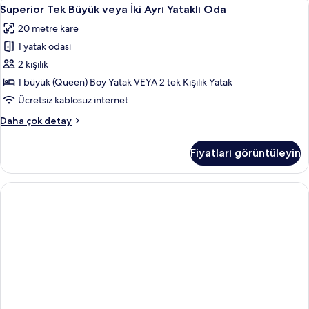
Superior
5
fazla
Superior Tek Büyük veya İki Ayrı Yataklı Oda
Tek
detay
20 metre kare
Büyük
1 yatak odası
veya
İki
2 kişilik
Ayrı
1 büyük (Queen) Boy Yatak VEYA 2 tek Kişilik Yatak
Yataklı
Ücretsiz kablosuz internet
Oda
Superior
Daha çok detay
için
Tek
tüm
Büyük
Fiyatları görüntüleyin
veya
fotoğrafları
İki
görün
Ayrı
Yataklı
Oda
hakkında
daha
fazla
detay