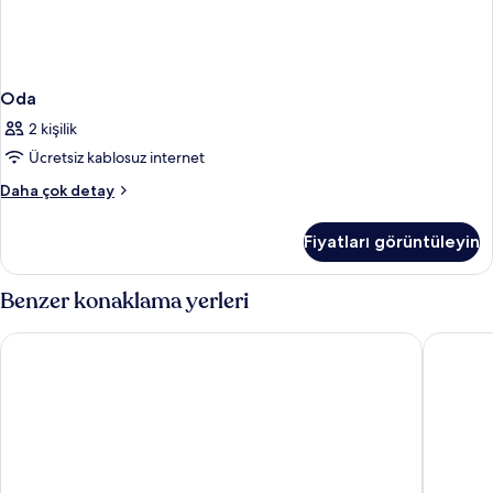
Oda
2 kişilik
Ücretsiz kablosuz internet
Oda
Daha çok detay
hakkında
daha
Fiyatları görüntüleyin
fazla
detay
Benzer konaklama yerleri
Collège Hôtel
Fourvièr