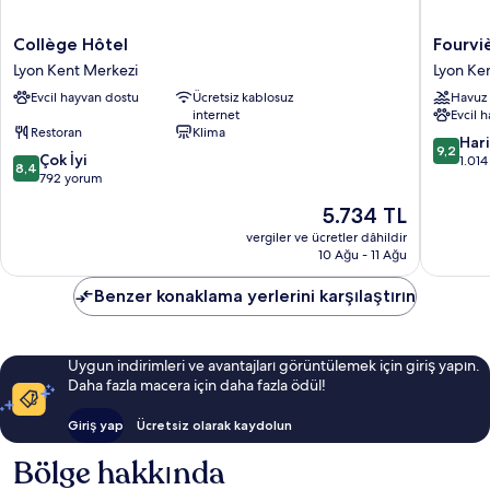
Collège
Fourvièr
Collège Hôtel
Fourvi
Hôtel
Hôtel
Lyon Kent Merkezi
Lyon Ke
Lyon
Lyon
Evcil hayvan dostu
Ücretsiz kablosuz
Havuz
Kent
Lyon
internet
Evcil 
Merkezi
Kent
Restoran
Klima
Merkezi
10
Har
9,2
10
Çok İyi
üzerind
1.01
8,4
üzerinden
792 yorum
9.2,
8.4,
Harika,
Güncel
5.734 TL
Çok
1.014
fiyat:
İyi,
vergiler ve ücretler dâhildir
yorum
5.734 TL
10 Ağu - 11 Ağu
792
yorum
Benzer konaklama yerlerini karşılaştırın
Uygun indirimleri ve avantajları görüntülemek için giriş yapın.
Daha fazla macera için daha fazla ödül!
Giriş yap
Ücretsiz olarak kaydolun
Bölge hakkında