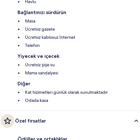
Havlu
Bağlantınızı sürdürün
Masa
Ücretsiz gazete
Ücretsiz kablosuz İnternet
Telefon
Yiyecek ve içecek
Ücretsiz şişe su
Mama sandalyesi
Diğer
Kat hizimetleri günlük olarak sunulmaktadır
Odada kasa
Özel fırsatlar
Ödüller ve ortaklıklar