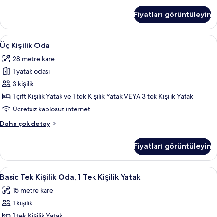
için
Büyük
Fiyatları görüntüleyin
Yataklı
tüm
Oda,
fotoğrafları
1
Üç
Üç Kişilik Oda | 1 yatak odası, kaliteli
görün
6
Çift
Üç Kişilik Oda
Kişilik
Kişilik
28 metre kare
Yatak
Oda
hakkında
1 yatak odası
için
daha
tüm
3 kişilik
fazla
fotoğrafları
detay
1 çift Kişilik Yatak ve 1 tek Kişilik Yatak VEYA 3 tek Kişilik Yatak
görün
Ücretsiz kablosuz internet
Üç
Daha çok detay
Kişilik
Oda
Fiyatları görüntüleyin
hakkında
daha
fazla
Basic
Basic Tek Kişilik Oda, 1 Tek Kişilik Yata
5
detay
Basic Tek Kişilik Oda, 1 Tek Kişilik Yatak
Tek
15 metre kare
Kişilik
1 kişilik
Oda,
1
1 tek Kişilik Yatak