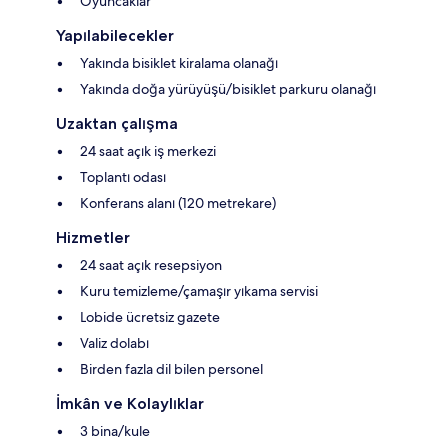
Oyuncaklar
Yapılabilecekler
Yakında bisiklet kiralama olanağı
Yakında doğa yürüyüşü/bisiklet parkuru olanağı
Uzaktan çalışma
24 saat açık iş merkezi
Toplantı odası
Konferans alanı (120 metrekare)
Hizmetler
24 saat açık resepsiyon
Kuru temizleme/çamaşır yıkama servisi
Lobide ücretsiz gazete
Valiz dolabı
Birden fazla dil bilen personel
İmkân ve Kolaylıklar
3 bina/kule