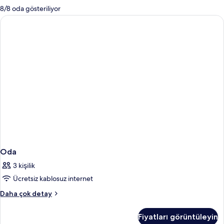
mevcut
8/8 oda gösteriliyor
filtreler
Oda
3 kişilik
Ücretsiz kablosuz internet
Oda
Daha çok detay
hakkında
daha
Fiyatları görüntüleyin
fazla