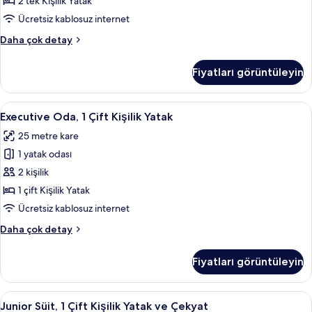
2 tek Kişilik Yatak
Tek
Ücretsiz kablosuz internet
Kişilik
Classic
Daha çok detay
Yatak
İki
için
Ayrı
Fiyatları görüntüleyin
Yataklı
tüm
Oda,
fotoğrafları
2
Executive
Executive Oda, 1 Çift Kişilik Yatak | An
görün
8
Tek
Executive Oda, 1 Çift Kişilik Yatak
Oda,
Kişilik
25 metre kare
Yatak
1
hakkında
1 yatak odası
Çift
daha
Kişilik
2 kişilik
fazla
Yatak
detay
1 çift Kişilik Yatak
için
Ücretsiz kablosuz internet
tüm
Executive
Daha çok detay
fotoğrafları
Oda,
görün
1
Fiyatları görüntüleyin
Çift
Kişilik
Yatak
Junior
Anti alerjik yatak takımı, memory foam 
6
hakkında
Junior Süit, 1 Çift Kişilik Yatak ve Çekyat