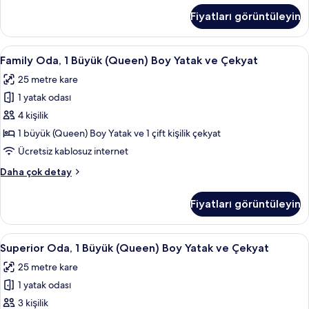
için
1
Fiyatları görüntüleyin
Büyük
tüm
(Queen)
fotoğrafları
Boy
Family
Family Oda, 1 Büyük (Queen) Boy Yatak 
görün
7
Yatak
Family Oda, 1 Büyük (Queen) Boy Yatak ve Çekyat
Oda,
ve
25 metre kare
Çekyat
1
hakkında
1 yatak odası
Büyük
daha
(Queen)
4 kişilik
fazla
Boy
detay
1 büyük (Queen) Boy Yatak ve 1 çift kişilik çekyat
Yatak
Ücretsiz kablosuz internet
ve
Family
Daha çok detay
Çekyat
Oda,
için
1
Fiyatları görüntüleyin
Büyük
tüm
(Queen)
fotoğrafları
Boy
Superior
Superior Oda, 1 Büyük (Queen) Boy Yata
görün
7
Yatak
Superior Oda, 1 Büyük (Queen) Boy Yatak ve Çekyat
Oda,
ve
25 metre kare
Çekyat
1
hakkında
1 yatak odası
Büyük
daha
(Queen)
3 kişilik
fazla