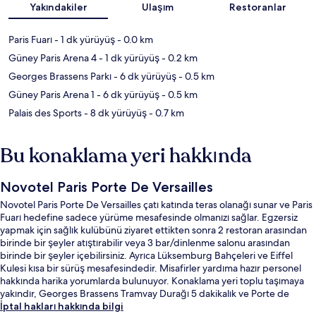
Yakındakiler
Ulaşım
Restoranlar
Paris Fuarı
- 1 dk yürüyüş
- 0.0 km
Güney Paris Arena 4
- 1 dk yürüyüş
- 0.2 km
Georges Brassens Parkı
- 6 dk yürüyüş
- 0.5 km
Güney Paris Arena 1
- 6 dk yürüyüş
- 0.5 km
Palais des Sports
- 8 dk yürüyüş
- 0.7 km
Bu konaklama yeri hakkında
Novotel Paris Porte De Versailles
Novotel Paris Porte De Versailles çatı katında teras olanağı sunar ve Paris
Fuarı hedefine sadece yürüme mesafesinde olmanızı sağlar. Egzersiz
yapmak için sağlık kulübünü ziyaret ettikten sonra 2 restoran arasından
birinde bir şeyler atıştırabilir veya 3 bar/dinlenme salonu arasından
birinde bir şeyler içebilirsiniz. Ayrıca Lüksemburg Bahçeleri ve Eiffel
Kulesi kısa bir sürüş mesafesindedir. Misafirler yardıma hazır personel
hakkında harika yorumlarda bulunuyor. Konaklama yeri toplu taşımaya
yakındır, Georges Brassens Tramvay Durağı 5 dakikalık ve Porte de
Versailles Metro İstasyonu 5 dakikalık yürüme mesafesindedir.
İptal hakları hakkında bilgi