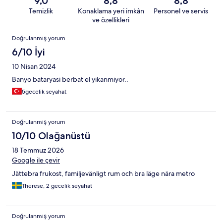
9,0
8,8
8,8
Temizlik
Konaklama yeri imkân
Personel ve servis
ve özellikleri
Yorumlar
Doğrulanmış yorum
6/10 İyi
10 Nisan 2024
Banyo bataryasi berbat el yikanmiyor..
5gecelik seyahat
Doğrulanmış yorum
10/10 Olağanüstü
18 Temmuz 2026
Google ile çevir
Jättebra frukost, familjevänligt rum och bra läge nära metro
Therese, 2 gecelik seyahat
Doğrulanmış yorum