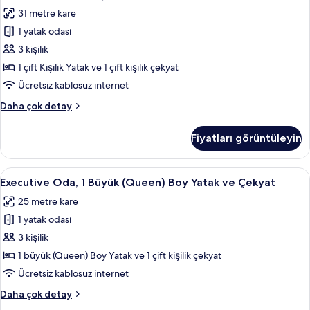
Süit,
daha
31 metre kare
fazla
1
detay
1 yatak odası
Çift
Kişilik
3 kişilik
Yatak
1 çift Kişilik Yatak ve 1 çift kişilik çekyat
ve
Ücretsiz kablosuz internet
Çekyat
Junior
Daha çok detay
için
Süit,
tüm
1
Fiyatları görüntüleyin
Çift
fotoğrafları
Kişilik
görün
Yatak
Executive
Anti alerjik yatak takımı, memory foam 
6
ve
Executive Oda, 1 Büyük (Queen) Boy Yatak ve Çekyat
Oda,
Çekyat
25 metre kare
hakkında
1
daha
1 yatak odası
Büyük
fazla
(Queen)
3 kişilik
detay
Boy
1 büyük (Queen) Boy Yatak ve 1 çift kişilik çekyat
Yatak
Ücretsiz kablosuz internet
ve
Executive
Daha çok detay
Çekyat
Oda,