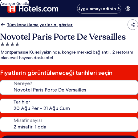
Ana içeriğe atla
Uygulamayı edinin
Tüm konaklama yerlerini göster
Novotel Paris Porte De Versailles
4.0
yıldızlı
Montparnasse Kulesi yakınında, kongre merkezi bağlantılı, 2 restoranı
konaklama
olan evcil hayvan dostu otel
yeri
Fiyatların görüntüleneceği tarihleri seçin
Nereye?
Tarihler
Misafir sayısı