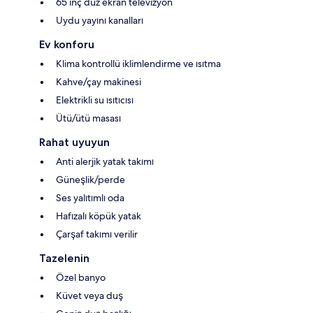
65 inç düz ekran televizyon
Uydu yayını kanalları
Ev konforu
Klima kontrollü iklimlendirme ve ısıtma
Kahve/çay makinesi
Elektrikli su ısıtıcısı
Ütü/ütü masası
Rahat uyuyun
Anti alerjik yatak takımı
Güneşlik/perde
Ses yalıtımlı oda
Hafızalı köpük yatak
Çarşaf takımı verilir
Tazelenin
Özel banyo
Küvet veya duş