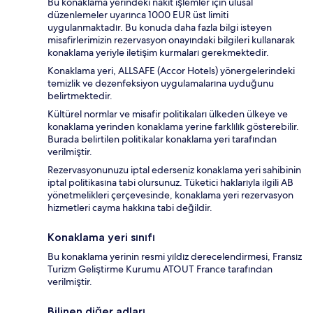
Bu konaklama yerindeki nakit işlemler için ulusal
düzenlemeler uyarınca 1000 EUR üst limiti
uygulanmaktadır. Bu konuda daha fazla bilgi isteyen
misafirlerimizin rezervasyon onayındaki bilgileri kullanarak
konaklama yeriyle iletişim kurmaları gerekmektedir.
Konaklama yeri, ALLSAFE (Accor Hotels) yönergelerindeki
temizlik ve dezenfeksiyon uygulamalarına uyduğunu
belirtmektedir.
Kültürel normlar ve misafir politikaları ülkeden ülkeye ve
konaklama yerinden konaklama yerine farklılık gösterebilir.
Burada belirtilen politikalar konaklama yeri tarafından
verilmiştir.
Rezervasyonunuzu iptal ederseniz konaklama yeri sahibinin
iptal politikasına tabi olursunuz. Tüketici haklarıyla ilgili AB
yönetmelikleri çerçevesinde, konaklama yeri rezervasyon
hizmetleri cayma hakkına tabi değildir.
Konaklama yeri sınıfı
Bu konaklama yerinin resmi yıldız derecelendirmesi, Fransız
Turizm Geliştirme Kurumu ATOUT France tarafından
verilmiştir.
Bilinen diğer adları