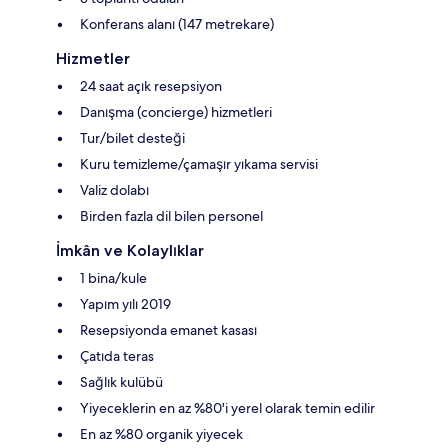
Konferans alanı (147 metrekare)
Hizmetler
24 saat açık resepsiyon
Danışma (concierge) hizmetleri
Tur/bilet desteği
Kuru temizleme/çamaşır yıkama servisi
Valiz dolabı
Birden fazla dil bilen personel
İmkân ve Kolaylıklar
1 bina/kule
Yapım yılı 2019
Resepsiyonda emanet kasası
Çatıda teras
Sağlık kulübü
Yiyeceklerin en az %80'i yerel olarak temin edilir
En az %80 organik yiyecek