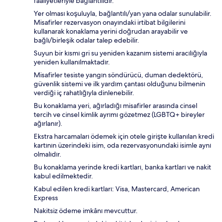
faaliyetleriyle bağlantılıdır.
Yer olması koşuluyla, bağlantılı/yan yana odalar sunulabilir.
Misafirler rezervasyon onayındaki irtibat bilgilerini
kullanarak konaklama yerini doğrudan arayabilir ve
bağlı/birleşik odalar talep edebilir.
Suyun bir kısmı gri su yeniden kazanım sistemi aracılığıyla
yeniden kullanılmaktadır.
Misafirler tesiste yangın söndürücü, duman dedektörü,
güvenlik sistemi ve ilk yardım çantası olduğunu bilmenin
verdiği iç rahatlığıyla dinlenebilir.
Bu konaklama yeri, ağırladığı misafirler arasında cinsel
tercih ve cinsel kimlik ayrımı gözetmez (LGBTQ+ bireyler
ağırlanır).
Ekstra harcamaları ödemek için otele girişte kullanılan kredi
kartının üzerindeki isim, oda rezervasyonundaki isimle aynı
olmalıdır.
Bu konaklama yerinde kredi kartları, banka kartları ve nakit
kabul edilmektedir.
Kabul edilen kredi kartları: Visa, Mastercard, American
Express
Nakitsiz ödeme imkânı mevcuttur.