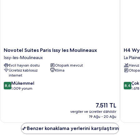
fotoğrafları
(Bivouac)
görün
hakkında
daha
fazla
detay
Novotel
H4
Novotel Suites Paris Issy les Moulineaux
H4 Wyn
Suites
Wyndh
Issy-les-Moulineaux
La Plain
Paris
Paris
Evcil hayvan dostu
Otopark mevcut
Havuz
Issy
Pleyel
Ücretsiz kablosuz
Klima
Otopa
les
La
internet
Moulineaux
Plaine-
10
10
Issy-
Mükemmel
Saint-
Çok 
8,6
8,4
üzerinden
üzerind
les-
1.009 yorum
Denis
1.67
8.6,
8.4,
Moulineaux
Mükemmel,
Çok
Güncel
7.511 TL
1.009
İyi,
fiyat:
yorum
1.678
vergiler ve ücretler dâhildir
7.511 TL
yorum
19 Ağu - 20 Ağu
Benzer konaklama yerlerini karşılaştırın