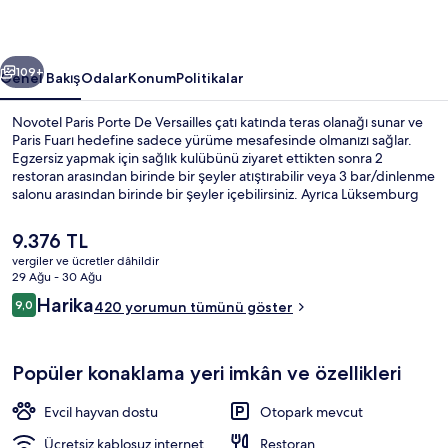
fotoğraf
galerisi
ceki
Sonraki
109+
Genel Bakış
Odalar
Konum
Politikalar
Novotel Paris Porte De Versailles çatı katında teras olanağı sunar ve
Paris Fuarı hedefine sadece yürüme mesafesinde olmanızı sağlar.
Egzersiz yapmak için sağlık kulübünü ziyaret ettikten sonra 2
restoran arasından birinde bir şeyler atıştırabilir veya 3 bar/dinlenme
salonu arasından birinde bir şeyler içebilirsiniz. Ayrıca Lüksemburg
Bahçeleri ve Eiffel Kulesi kısa bir sürüş mesafesindedir. Misafirler
yardıma hazır personel hakkında harika yorumlarda bulunuyor.
Şu
9.376 TL
Konaklama yeri toplu taşımaya yakındır, Georges Brassens Tramvay
anki
vergiler ve ücretler dâhildir
Durağı 5 dakikalık ve Porte de Versailles Metro İstasyonu 5 dakikalık
fiyat
29 Ağu - 30 Ağu
yürüme mesafesindedir.
Her gün ücretli açık büfe kahvaltı
9.376 TL
Yorumlar
Harika
9,0
420 yorumun tümünü göster
9,0/10
Popüler konaklama yeri imkân ve özellikleri
Evcil hayvan dostu
Otopark mevcut
Ücretsiz kablosuz internet
Restoran