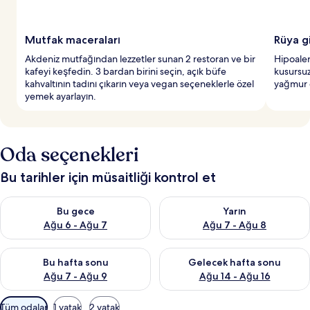
Mutfak maceraları
Rüya g
Akdeniz mutfağından lezzetler sunan 2 restoran ve bir
Hipoaler
kafeyi keşfedin. 3 bardan birini seçin, açık büfe
kusursuz
kahvaltının tadını çıkarın veya vegan seçeneklerle özel
yağmur d
yemek ayarlayın.
Oda seçenekleri
Bu tarihler için müsaitliği kontrol et
Bu gece için müsaitliği kontrol et Ağu 6 - Ağu 7
Yarın için müsaitliği kontrol e
Bu gece
Yarın
Ağu 6 - Ağu 7
Ağu 7 - Ağu 8
Bu hafta sonu için müsaitliği kontrol et Ağu 7 - Ağu 9
Önümüzdeki hafta sonu için müs
Bu hafta sonu
Gelecek hafta sonu
Ağu 7 - Ağu 9
Ağu 14 - Ağu 16
Odalar
Tüm odalar
1 yatak
2 yatak