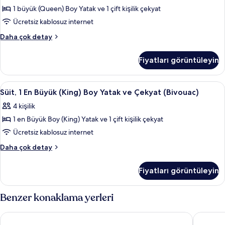
Boy
detay
1 büyük (Queen) Boy Yatak ve 1 çift kişilik çekyat
Yatak
Ücretsiz kablosuz internet
ve
Superior
Daha çok detay
Çekyat
Oda,
için
1
Fiyatları görüntüleyin
Büyük
tüm
(Queen)
fotoğrafları
Boy
Süit,
Süit, 1 En Büyük (King) Boy Yatak ve Çe
görün
7
Yatak
Süit, 1 En Büyük (King) Boy Yatak ve Çekyat (Bivouac)
1
ve
4 kişilik
Çekyat
En
hakkında
1 en Büyük Boy (King) Yatak ve 1 çift kişilik çekyat
Büyük
daha
(King)
Ücretsiz kablosuz internet
fazla
Boy
detay
Süit,
Daha çok detay
Yatak
1
En
ve
Fiyatları görüntüleyin
Büyük
Çekyat
(King)
(Bivouac)
Boy
Benzer konaklama yerleri
için
Yatak
ve
tüm
Novotel Suites Paris Issy les Moulineaux
H4 Wyndh
Çekyat