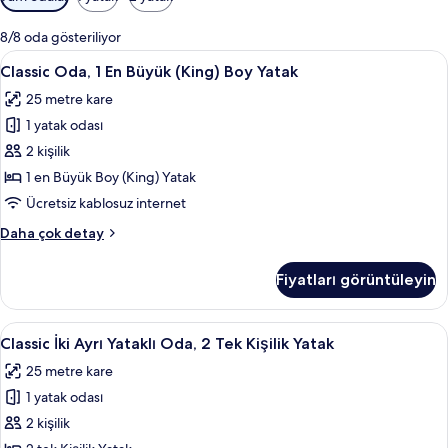
için
mevcut
8/8 oda gösteriliyor
filtreler
Classic
Classic Oda, 1 En Büyük (King) Boy Yata
6
Classic Oda, 1 En Büyük (King) Boy Yatak
Oda,
25 metre kare
1
1 yatak odası
En
Büyük
2 kişilik
(King)
1 en Büyük Boy (King) Yatak
Boy
Ücretsiz kablosuz internet
Yatak
Classic
Daha çok detay
için
Oda,
tüm
1
Fiyatları görüntüleyin
En
fotoğrafları
Büyük
görün
(King)
Classic
Classic İki Ayrı Yataklı Oda, 2 Tek Kişi
7
Boy
Classic İki Ayrı Yataklı Oda, 2 Tek Kişilik Yatak
İki
Yatak
25 metre kare
hakkında
Ayrı
daha
1 yatak odası
Yataklı
fazla
Oda,
2 kişilik
detay
2