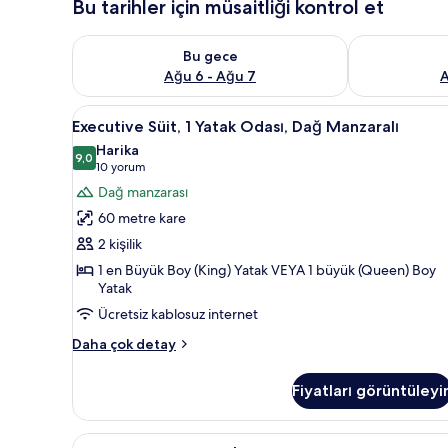
Bu tarihler için müsaitliği kontrol et
Bu gece için müsaitliği kontrol et Ağu 6 - Ağu 7
Yarın için müs
Bu gece
Ağu 6 - Ağu 7
A
Executive
Executive Süit, 1 Yatak Odası,
6
Executive Süit, 1 Yatak Odası, Dağ Manzaralı
Süit,
Harika
1
9,0
9,0 / 10
(10
10 yorum
Yatak
yorum)
Dağ manzarası
Odası,
60 metre kare
Dağ
2 kişilik
Manzaralı
1 en Büyük Boy (King) Yatak VEYA 1 büyük (Queen) Boy
için
Yatak
tüm
Ücretsiz kablosuz internet
fotoğrafları
görün
Executive
Daha çok detay
Süit,
1
Fiyatları görüntüleyi
Yatak
Odası,
Dağ
Deluxe
Odadan manzara