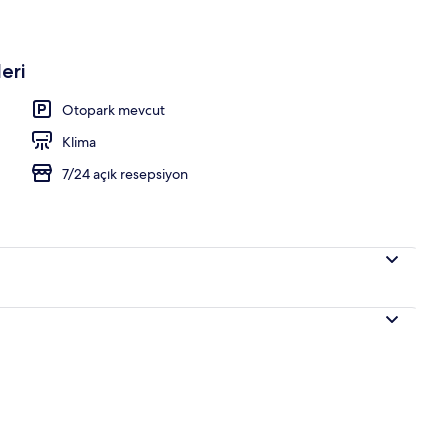
eri
Otopark mevcut
Klima
7/24 açık resepsiyon