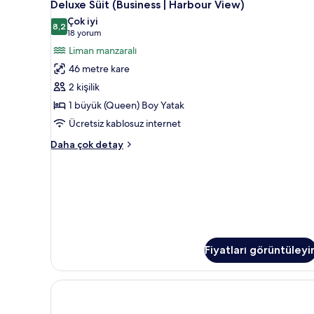
6
Manzaralı
Deluxe Süit (Business | Harbour View)
Süit
hakkında
Çok iyi
daha
(Business
8,2
8,2 / 10
(18
18 yorum
fazla
|
yorum)
Liman manzaralı
detay
Harbour
46 metre kare
View)
2 kişilik
için
1 büyük (Queen) Boy Yatak
tüm
Ücretsiz kablosuz internet
fotoğrafları
görün
Deluxe
Daha çok detay
Süit
(Business
|
Harbour
View)
hakkında
daha
fazla
Fiyatları görüntüleyi
detay