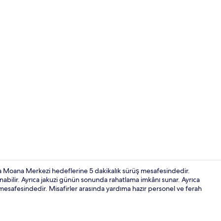
Executive Sü
la Moana Merkezi hedeflerine 5 dakikalık sürüş mesafesindedir.
nabilir. Ayrıca jakuzi günün sonunda rahatlama imkânı sunar. Ayrıca
mesafesindedir. Misafirler arasında yardıma hazır personel ve ferah
Executive Sü