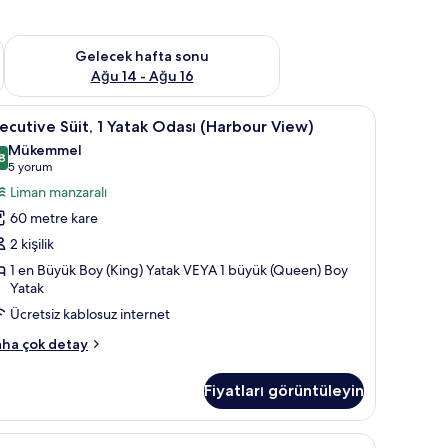
et Ağu 7 - Ağu 9
Önümüzdeki hafta sonu için müsaitliği kontrol et Ağu 14 - Ağu
Gelecek hafta sonu
Ağu 14 - Ağu 16
ı
| Odada kasa, masa, ütü/ütü masası, ücretsiz beşik/çocuk yatağı
xecutive
Executive Süit, 1 Yatak Odası (Harbour View) 
8
ecutive Süit, 1 Yatak Odası (Harbour View)
it,
Mükemmel
8
8,8 / 10
(5
5 yorum
atak
yorum)
Liman manzaralı
dası
60 metre kare
Harbour
2 kişilik
iew)
1 en Büyük Boy (King) Yatak VEYA 1 büyük (Queen) Boy
in
Yatak
üm
Ücretsiz kablosuz internet
otoğrafları
örün
ecutive
ha çok detay
it,
Fiyatları görüntüleyin
tak
ası
arbour