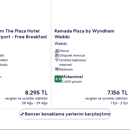
Ramada
n The Plaza Hotel
Ramada Plaza by Wyndham
Plaza
rport - Free Breakfast
Waikiki
by
Waikiki
Wyndham
Waikiki
Havuz
ltı
Otopark mevcut
Waikiki
nsferi
Ücretsiz kablosuz
dostu
internet
Restoran
10
Mükemmel
m
8,8
üzerinden
2.604 yorum
8.8,
Güncel
Güncel
8.295 TL
7.156 TL
Mükemmel,
fiyat:
fiyat:
2.604
vergiler ve ücretler dâhildir
vergiler ve ücretler dâhildir
8.295 TL
7.156 TL
yorum
28 Ağu - 29 Ağu
1 Eyl - 2 Eyl
Benzer konaklama yerlerini karşılaştırın