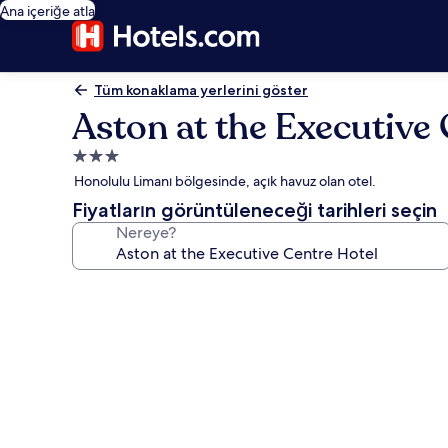
Ana içeriğe atla
Tüm konaklama yerlerini göster
Aston at the Executive
3.0
yıldızlı
Honolulu Limanı bölgesinde, açık havuz olan otel.
konaklama
Fiyatların görüntüleneceği tarihleri seçin
yeri
Nereye?
Aston
at
the
Executive
Centre
Hotel