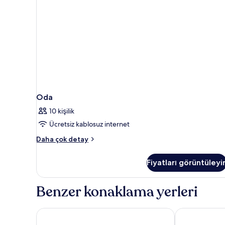
Oda
10 kişilik
Ücretsiz kablosuz internet
Oda
Daha çok detay
hakkında
daha
Fiyatları görüntüleyi
fazla
detay
Benzer konaklama yerleri
Ala Moana Hotel by Mantra
Best Western 