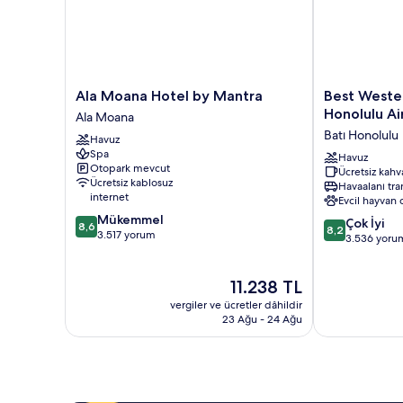
Ala
Best
Ala Moana Hotel by Mantra
Best Wester
Moana
Western
Honolulu Ai
Ala Moana
Hotel
The
Batı Honolulu
Havuz
by
Plaza
Spa
Mantra
Hotel
Havuz
Otopark mevcut
Ücretsiz kahva
Ala
Honolulu
Ücretsiz kablosuz
Havaalanı tra
Moana
Airport
internet
Evcil hayvan 
-
10
Mükemmel
10
Free
Çok İyi
8,6
8,2
üzerinden
3.517 yorum
üzerinden
Breakfast
3.536 yoru
8.6,
8.2,
Batı
Mükemmel,
Çok
Honolulu
3.517
Güncel
11.238 TL
İyi,
yorum
fiyat:
3.536
vergiler ve ücretler dâhildir
11.238 TL
yorum
23 Ağu - 24 Ağu