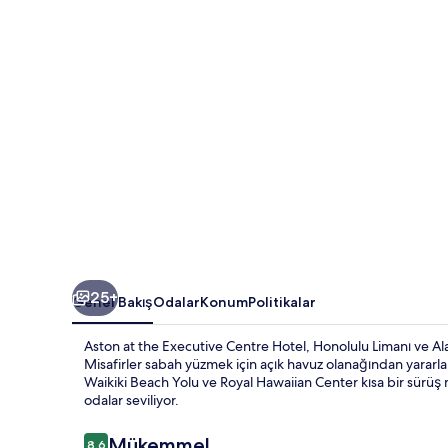
için
fotoğraf
galerisi
25+
Genel Bakış
Odalar
Konum
Politikalar
Aston at the Executive Centre Hotel, Honolulu Limanı ve A
Misafirler sabah yüzmek için açık havuz olanağından yararla
Waikiki Beach Yolu ve Royal Hawaiian Center kısa bir sürüş 
odalar seviliyor.
Yorumlar
Mükemmel
8,6