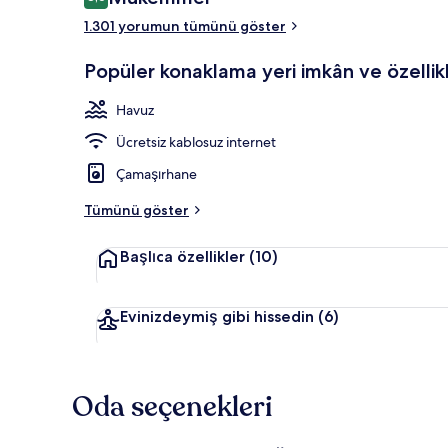
8,6/10
1.301 yorumun tümünü göster
Dış mekân
Popüler konaklama yeri imkân ve özellikl
Havuz
Ücretsiz kablosuz internet
Çamaşırhane
Tümünü göster
Başlıca özellikler
(10)
Evinizdeymiş gibi hissedin
(6)
Oda seçenekleri