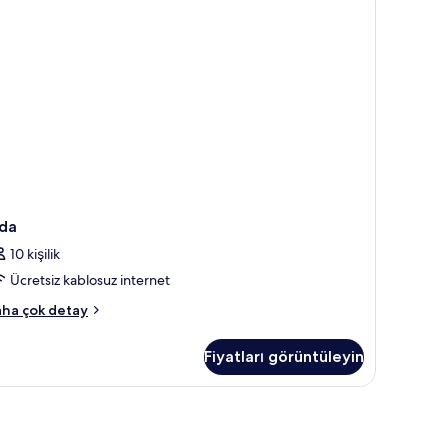
ew)
kkında
ha
zla
tay
da
10 kişilik
Ücretsiz kablosuz internet
da
ha çok detay
kkında
ha
Fiyatları görüntüleyin
zla
tay