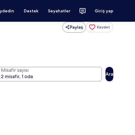
aydedin
Destek
Seyahatler
Giriş yap
Paylaş
Kaydet
Misafir sayısı
Ara