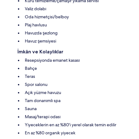
Kuru temizleme/çamaşır yıkama servisi
Valiz dolabı
Oda hizmetçisi/belboy
Plaj havlusu
Havuzda şezlong
Havuz şemsiyesi
İmkân ve Kolaylıklar
Resepsiyonda emanet kasası
Bahçe
Teras
Spor salonu
Açık yüzme havuzu
Tam donanımlı spa
Sauna
Masaj/terapi odası
Yiyeceklerin en az %80'i yerel olarak temin edilir
En az %80 organik yiyecek