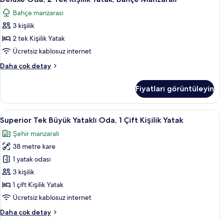
Oda,
Manzaralı
Bahçe manzarası
hakkında
2
daha
3 kişilik
Tek
fazla
Kişilik
2 tek Kişilik Yatak
detay
Yatak,
Ücretsiz kablosuz internet
Bahçe
Deluxe
Daha çok detay
Manzaralı
Oda,
için
2
Fiyatları görüntüleyin
Tek
tüm
Kişilik
fotoğrafları
Yatak,
Superior
Odada kasa, masa, dizüstü bilgisayar ç
görün
15
Bahçe
Superior Tek Büyük Yataklı Oda, 1 Çift Kişilik Yatak
Tek
Manzaralı
Şehir manzaralı
hakkında
Büyük
daha
38 metre kare
Yataklı
fazla
Oda,
1 yatak odası
detay
1
3 kişilik
Çift
1 çift Kişilik Yatak
Kişilik
Ücretsiz kablosuz internet
Yatak
Superior
Daha çok detay
için