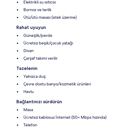
Elektrikli su ısıtıcısı
Bornoz ve terlik
Ütü/ütü masası (istek üzerine)
Rahat uyuyun
Güneşlik/perde
Ücretsiz beşik/çocuk yatağı
Divan
Çarşaf takımı verilir
Tazelenin
Yalnızca duş
Çevre dostu banyo/kozmetik ürünleri
Havlu
Bağlantınızı sürdürün
Masa
Ücretsiz kablosuz İnternet (50+ Mbps hızında)
Telefon