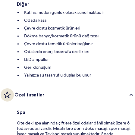
Diğer
Kat hizimetleri günlük olarak sunulmaktadır
Odada kasa
Çevre dostu kozmetik ürünleri
Dökme banyo/kozmetik ürünü dağıtıcısı
Çevre dostu temizlik ürünleri sağlanır
Odalarda enerji tasarrufu özellikleri
LED ampüller
Geri dönüşüm
Yalnızca su tasarruflu duşlar bulunur
Özel fırsatlar
Spa
Oteldeki spa alanında çiftlere özel odalar dâhil olmak üzere 6
tedavi odası vardır. Misafirlere derin doku masajı, spor masajı,
İsveç masajı ve Tayland masajı sunulmaktadır. Spada