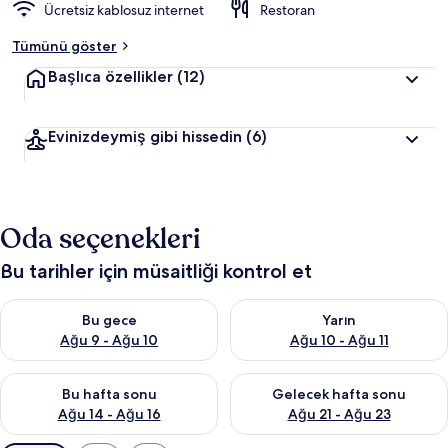
Ücretsiz kablosuz internet
Restoran
Tümünü göster
Başlıca özellikler
(12)
Evinizdeymiş gibi hissedin
(6)
Oda seçenekleri
Bu tarihler için müsaitliği kontrol et
Bu gece için müsaitliği kontrol et Ağu 9 - Ağu 10
Yarın için müsaitliği kontrol et
Bu gece
Yarın
Ağu 9 - Ağu 10
Ağu 10 - Ağu 11
Bu hafta sonu için müsaitliği kontrol et Ağu 14 - Ağu 16
Önümüzdeki hafta sonu için mü
Bu hafta sonu
Gelecek hafta sonu
Ağu 14 - Ağu 16
Ağu 21 - Ağu 23