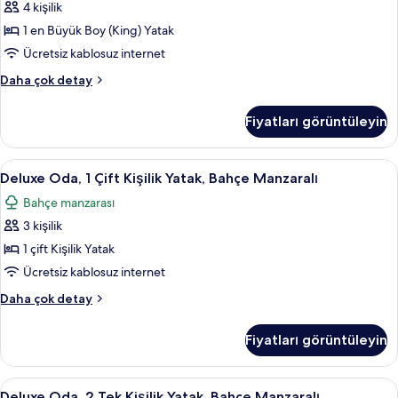
detay
4 kişilik
En
Büyük
1 en Büyük Boy (King) Yatak
(King)
Ücretsiz kablosuz internet
Boy
Family
Daha çok detay
Yatak
Süit,
için
1
Fiyatları görüntüleyin
En
tüm
Büyük
fotoğrafları
(King)
Deluxe
Odada kasa, masa, dizüstü bilgisayar ç
görün
8
Boy
Deluxe Oda, 1 Çift Kişilik Yatak, Bahçe Manzaralı
Oda,
Yatak
Bahçe manzarası
hakkında
1
daha
3 kişilik
Çift
fazla
Kişilik
1 çift Kişilik Yatak
detay
Yatak,
Ücretsiz kablosuz internet
Bahçe
Deluxe
Daha çok detay
Manzaralı
Oda,
için
1
Fiyatları görüntüleyin
Çift
tüm
Kişilik
fotoğrafları
Yatak,
Deluxe
Deluxe Oda, 2 Tek Kişilik Yatak, Bahçe
görün
8
Bahçe
Deluxe Oda, 2 Tek Kişilik Yatak, Bahçe Manzaralı