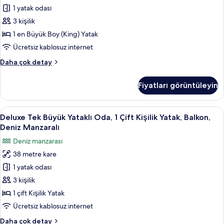
fazla
Büyük
1 yatak odası
detay
(King)
3 kişilik
Boy
1 en Büyük Boy (King) Yatak
Yatak,
Ücretsiz kablosuz internet
Havuz
Deluxe
Daha çok detay
Kullanımı
Oda,
için
1
Fiyatları görüntüleyin
tüm
En
Büyük
fotoğrafları
(King)
Deluxe
Deluxe Tek Büyük Yataklı Oda, 1 Çift Ki
görün
13
Boy
Deluxe Tek Büyük Yataklı Oda, 1 Çift Kişilik Yatak, Balkon,
Tek
Yatak,
Deniz Manzaralı
Havuz
Büyük
Deniz manzarası
Kullanımı
Yataklı
hakkında
38 metre kare
Oda,
daha
1 yatak odası
1
fazla
detay
Çift
3 kişilik
Kişilik
1 çift Kişilik Yatak
Yatak,
Ücretsiz kablosuz internet
Balkon,
Deluxe
Daha çok detay