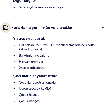
Diğer bilgiler
Sigara içilmeyen konaklama yeri
Konaklama yeri imkân ve olanakları
Yiyecek ve içecek
Her sabah 06.30 ve 10.30 saatleri arasında açık büfe
kahvaltı (ücretli)
Bar/dinlenme salonu
Havuz kenarı barı
24 saat oda servisi
Çocuklarla seyahat etme
Çocuklar ücretsiz konaklar
Ücretsiz çocuk kulübü
Çocuk havuzu
Çocuk bahçesi