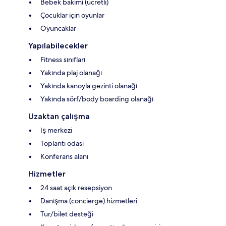
Bebek bakımı (ücretli)
Çocuklar için oyunlar
Oyuncaklar
Yapılabilecekler
Fitness sınıfları
Yakında plaj olanağı
Yakında kanoyla gezinti olanağı
Yakında sörf/body boarding olanağı
Uzaktan çalışma
Iş merkezi
Toplantı odası
Konferans alanı
Hizmetler
24 saat açık resepsiyon
Danışma (concierge) hizmetleri
Tur/bilet desteği