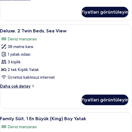
Deniz
Tek
Manzaralı
Büyük
Fiyatları görüntüleyin
Yataklı
için
Oda,
tüm
1
Deluxe.
Deluxe. 2 Twin Beds, Sea View | Odada 
fotoğrafları
16
Çift
Deluxe. 2 Twin Beds, Sea View
2
görün
Kişilik
Deniz manzarası
Yatak,
Twin
Balkon,
38 metre kare
Beds,
Deniz
Sea
1 yatak odası
Manzaralı
View
hakkında
3 kişilik
daha
için
2 tek Kişilik Yatak
fazla
tüm
Ücretsiz kablosuz internet
detay
fotoğrafları
Deluxe.
Daha çok detay
görün
2
Twin
Fiyatları görüntüleyin
Beds,
Sea
View
Family
Family Süit, 1 En Büyük (King) Boy Yat
15
hakkında
Family Süit, 1 En Büyük (King) Boy Yatak
Süit,
daha
Deniz manzarası
fazla
1