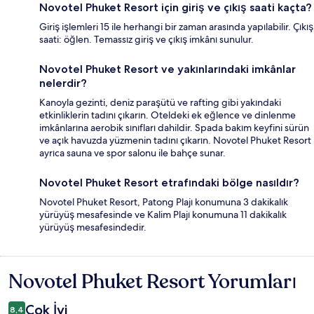
Novotel Phuket Resort için giriş ve çıkış saati kaçta?
Giriş işlemleri 15 ile herhangi bir zaman arasında yapılabilir. Çıkış
saati: öğlen. Temassız giriş ve çıkış imkânı sunulur.
Novotel Phuket Resort ve yakınlarındaki imkânlar
nelerdir?
Kanoyla gezinti, deniz paraşütü ve rafting gibi yakındaki
etkinliklerin tadını çıkarın. Oteldeki ek eğlence ve dinlenme
imkânlarına aerobik sınıfları dahildir. Spada bakım keyfini sürün
ve açık havuzda yüzmenin tadını çıkarın. Novotel Phuket Resort
ayrıca sauna ve spor salonu ile bahçe sunar.
Novotel Phuket Resort etrafındaki bölge nasıldır?
Novotel Phuket Resort, Patong Plajı konumuna 3 dakikalık
yürüyüş mesafesinde ve Kalim Plajı konumuna 11 dakikalık
yürüyüş mesafesindedir.
Novotel Phuket Resort Yorumları
Yorumlar
Çok İyi
8,4