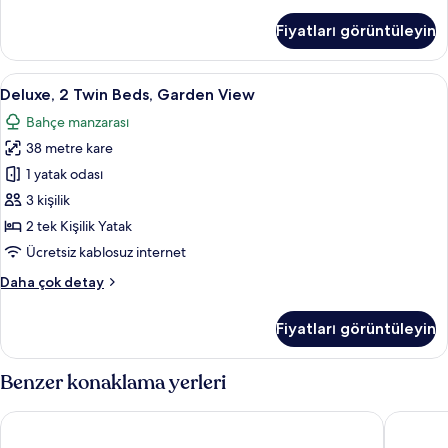
Tek
tüm
Büyük
Fiyatları görüntüleyin
fotoğrafları
Yataklı
Oda,
görün
1
Deluxe,
Deluxe, 2 Twin Beds, Garden View | Oda
11
Çift
Deluxe, 2 Twin Beds, Garden View
2
Kişilik
Bahçe manzarası
Yatak
Twin
hakkında
38 metre kare
Beds,
daha
Garden
1 yatak odası
fazla
View
detay
3 kişilik
için
2 tek Kişilik Yatak
tüm
Ücretsiz kablosuz internet
fotoğrafları
Deluxe,
Daha çok detay
görün
2
Twin
Fiyatları görüntüleyin
Beds,
Garden
View
Benzer konaklama yerleri
hakkında
daha
Novotel Phuket Vintage Park
Diamond 
fazla
detay