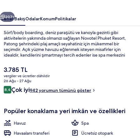
ceki
Sonraki
207+
Genel Bakış
Odalar
Konum
Politikalar
Sörf/body boarding, deniz paraşütü ve kanoyla gezinti gibi
aktivitelerin yakınında olmanızı sağlayan Novotel Phuket Resort,
Patong şehrindeki plaj amaçlı seyahatiniz için mükemmel bir
seçimdir. Açık yüzme havuzu eğlenmek isteyen misafirler için
idealdir, kendilerini şımartmayı tercih edenler ise spa merkezini
ziyaret ederek derin doku masajı, vücut sargısı ve aromaterapi
olanağı ile keyiflerine bakabilir. Coffe House yerel ve uluslararası
Şu
3.785 TL
mutfak yemekleri sunar ve kahvaltı, öğle yemeği ve akşam yemeği
anki
vergiler ve ücretler dâhildir
için açıktır. Ücretsiz çocuk kulübü, havuz kenarı barı ve spor salonu
fiyat
26 Ağu - 27 Ağu
diğer öne çıkan özellikler arasındadır. Misafirler arasında yardıma
Açık yüzme havuzu, havuz şemsiyeleri
3.785 TL
Yorumlar
hazır personel seviliyor.
Çok iyi
8,4
942 yorumun tümünü göster
8,4/10
Popüler konaklama yeri imkân ve özellikleri
Havuz
Spa
Havaalanı transferi
Ücretsiz otopark