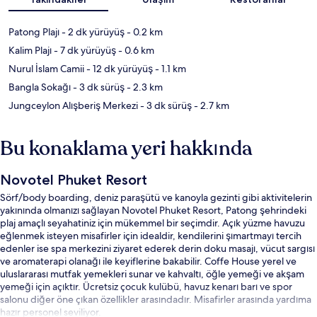
Patong Plajı
- 2 dk yürüyüş
- 0.2 km
Kalim Plajı
- 7 dk yürüyüş
- 0.6 km
Nurul İslam Camii
- 12 dk yürüyüş
- 1.1 km
Bangla Sokağı
- 3 dk sürüş
- 2.3 km
Jungceylon Alışberiş Merkezi
- 3 dk sürüş
- 2.7 km
Bu konaklama yeri hakkında
Novotel Phuket Resort
Sörf/body boarding, deniz paraşütü ve kanoyla gezinti gibi aktivitelerin
yakınında olmanızı sağlayan Novotel Phuket Resort, Patong şehrindeki
plaj amaçlı seyahatiniz için mükemmel bir seçimdir. Açık yüzme havuzu
eğlenmek isteyen misafirler için idealdir, kendilerini şımartmayı tercih
edenler ise spa merkezini ziyaret ederek derin doku masajı, vücut sargısı
ve aromaterapi olanağı ile keyiflerine bakabilir. Coffe House yerel ve
uluslararası mutfak yemekleri sunar ve kahvaltı, öğle yemeği ve akşam
yemeği için açıktır. Ücretsiz çocuk kulübü, havuz kenarı barı ve spor
salonu diğer öne çıkan özellikler arasındadır. Misafirler arasında yardıma
hazır personel seviliyor.