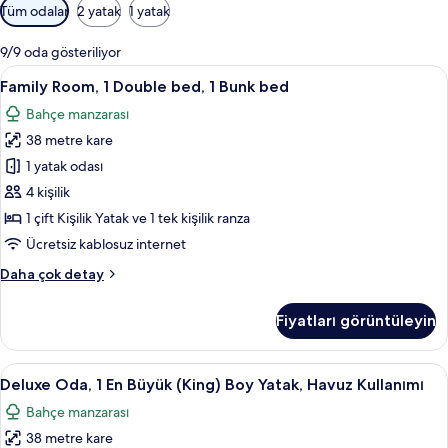
Odalar
Tüm odalar
2 yatak
1 yatak
için
mevcut
9/9 oda gösteriliyor
filtreler
Family
Family Room, 1 Double bed, 1 Bunk bed 
13
Family Room, 1 Double bed, 1 Bunk bed
Room,
Bahçe manzarası
1
38 metre kare
Double
bed,
1 yatak odası
1
4 kişilik
Bunk
1 çift Kişilik Yatak ve 1 tek kişilik ranza
bed
Ücretsiz kablosuz internet
için
Family
Daha çok detay
tüm
Room,
fotoğrafları
1
Fiyatları görüntüleyin
görün
Double
bed,
1
Deluxe
Deluxe Oda, 1 En Büyük (King) Boy Yata
16
Bunk
Deluxe Oda, 1 En Büyük (King) Boy Yatak, Havuz Kullanımı
Oda,
bed
Bahçe manzarası
hakkında
1
daha
38 metre kare
En