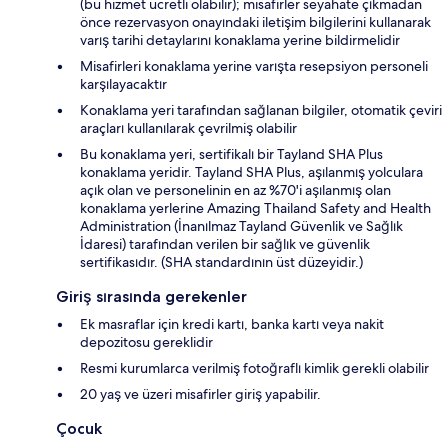
(bu hizmet ücretli olabilir); misafirler seyahate çıkmadan
önce rezervasyon onayındaki iletişim bilgilerini kullanarak
varış tarihi detaylarını konaklama yerine bildirmelidir
Misafirleri konaklama yerine varışta resepsiyon personeli
karşılayacaktır
Konaklama yeri tarafından sağlanan bilgiler, otomatik çeviri
araçları kullanılarak çevrilmiş olabilir
Bu konaklama yeri, sertifikalı bir Tayland SHA Plus
konaklama yeridir. Tayland SHA Plus, aşılanmış yolculara
açık olan ve personelinin en az %70'i aşılanmış olan
konaklama yerlerine Amazing Thailand Safety and Health
Administration (İnanılmaz Tayland Güvenlik ve Sağlık
İdaresi) tarafından verilen bir sağlık ve güvenlik
sertifikasıdır. (SHA standardının üst düzeyidir.)
Giriş sırasında gerekenler
Ek masraflar için kredi kartı, banka kartı veya nakit
depozitosu gereklidir
Resmi kurumlarca verilmiş fotoğraflı kimlik gerekli olabilir
20 yaş ve üzeri misafirler giriş yapabilir.
Çocuk