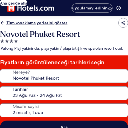
Ana içeriğe atla
Uygulamayı edinin
Tüm konaklama yerlerini göster
Novotel Phuket Resort
4.0
yıldızlı
Patong Plajı yakınında, plaja yakın / plaja bitişik ve spa olan resort otel.
konaklama
yeri
Fiyatların görüntüleneceği tarihleri seçin
Nereye?
Tarihler
Misafir sayısı
Ara