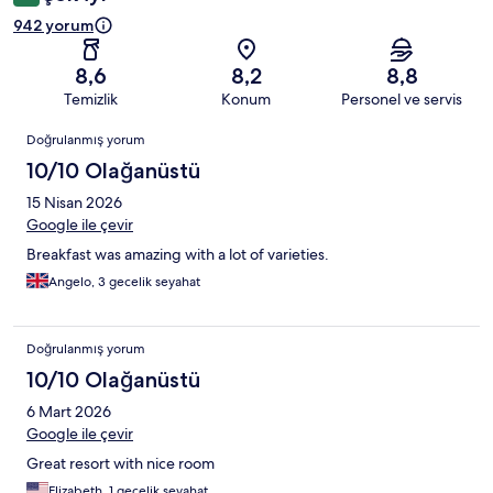
942 yorum
8,6
8,2
8,8
Temizlik
Konum
Personel ve servis
Yorumlar
Doğrulanmış yorum
10/10 Olağanüstü
15 Nisan 2026
Google ile çevir
Breakfast was amazing with a lot of varieties.
Angelo, 3 gecelik seyahat
Doğrulanmış yorum
10/10 Olağanüstü
6 Mart 2026
Google ile çevir
Great resort with nice room
Elizabeth, 1 gecelik seyahat