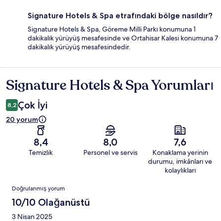
Signature Hotels & Spa etrafındaki bölge nasıldır?
Signature Hotels & Spa, Göreme Milli Parkı konumuna 1
dakikalık yürüyüş mesafesinde ve Ortahisar Kalesi konumuna 7
dakikalık yürüyüş mesafesindedir.
Signature Hotels & Spa Yorumları
Yorumlar
Çok İyi
8,2
20 yorum
8,4
8,0
7,6
Temizlik
Personel ve servis
Konaklama yerinin
durumu, imkânları ve
kolaylıkları
Yorumlar
Doğrulanmış yorum
10/10 Olağanüstü
3 Nisan 2025