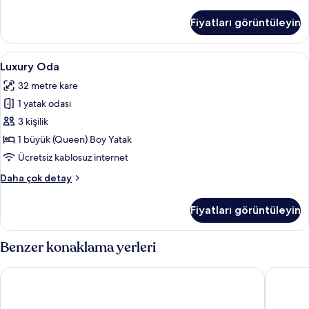
Oda
hakkında
Fiyatları görüntüleyin
daha
fazla
detay
Luxury
Luxury Oda | Minibar, odada kasa, ma
8
Luxury Oda
Oda
32 metre kare
için
1 yatak odası
tüm
fotoğrafları
3 kişilik
görün
1 büyük (Queen) Boy Yatak
Ücretsiz kablosuz internet
Luxury
Daha çok detay
Oda
hakkında
Fiyatları görüntüleyin
daha
fazla
detay
Benzer konaklama yerleri
Dinler Hotels - Ürgüp
Acer Cav