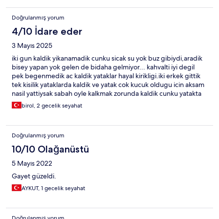
Doğrulanmış yorum
4/10 İdare eder
3 Mayıs 2025
iki gun kaldik yikanamadik cunku sicak su yok buz gibiydi,aradik
bisey yapan yok gelen de bidaha gelmiyor... kahvalti iyi degil
pek begenmedik ac kaldik yataklar hayal kirikligi.iki erkek gittik
tek kisilik yataklarda kaldik ve yatak cok kucuk oldugu icin aksam
nasil yattiysak sabah oyle kalkmak zorunda kaldik cunku yatakta
donersen direk yere dusuyorsun...personele soyledik yataklari
birol, 2 gecelik seyahat
hepsi ayniymis dogrumu onu da bilmiyorum.gidin sokakta kalin
gitmeyin daha iyi derim...sadece verdigim paraya uzuldum..hala
daha o yatak yuzunden kemiklerim agriyor...umarim yazdiklarim
Doğrulanmış yorum
gorulur ve ona gore onlem alinir.iki erkek yatarken kendimizi
dusmeyelim diye kemerlerle yataga bagladik,abim sisman
10/10 Olağanüstü
oldugu icin kimildamadan sabah etti ben de uzun oldugum icin
5 Mayıs 2022
ayaklarim yarim metre disarida kaldi...
Gayet güzeldi.
AYKUT, 1 gecelik seyahat
Doğrulanmış yorum