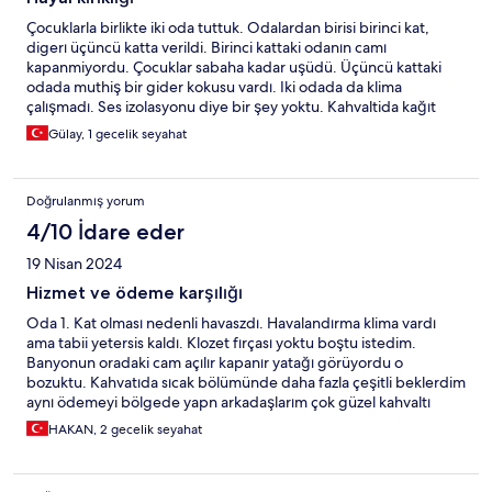
Çocuklarla birlikte iki oda tuttuk. Odalardan birisi birinci kat,
digerı üçüncü katta verildi. Birinci kattaki odanın camı
kapanmiyordu. Çocuklar sabaha kadar uşüdü. Üçüncü kattaki
odada muthiş bir gider kokusu vardı. Iki odada da klima
çalışmadı. Ses izolasyonu diye bir şey yoktu. Kahvaltida kağıt
bardakla çay içtik. Bir daha bu otelde kalmam.
Gülay, 1 gecelik seyahat
Doğrulanmış yorum
4/10 İdare eder
19 Nisan 2024
Hizmet ve ödeme karşılığı
Oda 1. Kat olması nedenli havaszdı. Havalandırma klima vardı
ama tabii yetersis kaldı. Klozet fırçası yoktu boştu istedim.
Banyonun oradaki cam açılır kapanır yatağı görüyordu o
bozuktu. Kahvatıda sıcak bölümünde daha fazla çeşitli beklerdim
aynı ödemeyi bölgede yapn arkadaşlarım çok güzel kahvaltı
fotoğrafları attılar bizimkisi yurt kahvaltısı gibiydi. Otopark
HAKAN, 2 gecelik seyahat
sorunu var boş olunca yakalıyorusunuz yoksa karşıda pazar yeri
var oraya prk etmeniz lazım. Tabii ki her otel kendi standardında
ama ödememe göre aldığım hizmeti beğenmedm.