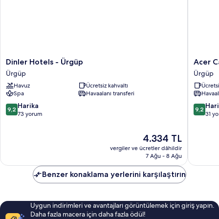
Dinler
Acer
Dinler Hotels - Ürgüp
Acer C
Hotels
Cave
Ürgüp
Ürgüp
-
Hotel
Havuz
Ücretsiz kahvaltı
Ücretsi
Ürgüp
Ürgüp
Spa
Havaalanı transferi
Havaal
Ürgüp
10
10
Harika
Har
9,2
9,2
üzerinden
üzerind
73 yorum
31 y
9.2,
9.2,
Harika,
Harika,
Güncel
4.334 TL
73
31
fiyat:
vergiler ve ücretler dâhildir
yorum
yorum
4.334 TL
7 Ağu - 8 Ağu
Benzer konaklama yerlerini karşılaştırın
Uygun indirimleri ve avantajları görüntülemek için giriş yapın.
Daha fazla macera için daha fazla ödül!