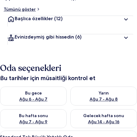
Tümünü göster
Başlıca özellikler
(12)
Evinizdeymiş gibi hissedin
(6)
Oda seçenekleri
Bu tarihler için müsaitliği kontrol et
Bu gece için müsaitliği kontrol et Ağu 6 - Ağu 7
Yarın için müsaitliği kontrol e
Bu gece
Yarın
Ağu 6 - Ağu 7
Ağu 7 - Ağu 8
Bu hafta sonu için müsaitliği kontrol et Ağu 7 - Ağu 9
Önümüzdeki hafta sonu için müs
Bu hafta sonu
Gelecek hafta sonu
Ağu 7 - Ağu 9
Ağu 14 - Ağu 16
Standard
Standard Tek Büyük Yataklı Oda | Min
19