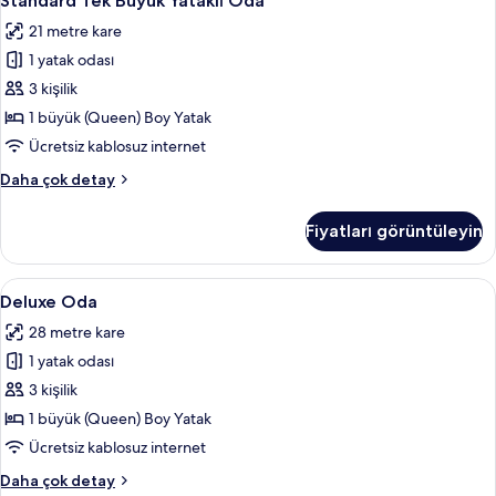
Standard Tek Büyük Yataklı Oda
Tek
21 metre kare
Büyük
1 yatak odası
Yataklı
Oda
3 kişilik
için
1 büyük (Queen) Boy Yatak
tüm
Ücretsiz kablosuz internet
fotoğrafları
Standard
Daha çok detay
görün
Tek
Büyük
Fiyatları görüntüleyin
Yataklı
Oda
hakkında
Deluxe
Deluxe Oda | Minibar, odada kasa, ma
9
daha
Deluxe Oda
Oda
fazla
28 metre kare
detay
için
1 yatak odası
tüm
fotoğrafları
3 kişilik
görün
1 büyük (Queen) Boy Yatak
Ücretsiz kablosuz internet
Deluxe
Daha çok detay