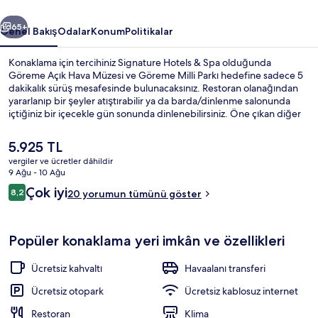
ceki
Sonraki
65+
Genel Bakış
Odalar
Konum
Politikalar
Konaklama için tercihiniz Signature Hotels & Spa olduğunda
Göreme Açık Hava Müzesi ve Göreme Milli Parkı hedefine sadece 5
dakikalık sürüş mesafesinde bulunacaksınız. Restoran olanağından
yararlanıp bir şeyler atıştırabilir ya da barda/dinlenme salonunda
içtiğiniz bir içecekle gün sonunda dinlenebilirsiniz. Öne çıkan diğer
özellikler arasında teras ve bahçe bulunmaktadır.
Şu
5.925 TL
anki
vergiler ve ücretler dâhildir
fiyat
9 Ağu - 10 Ağu
Kahvaltı, öğle yemeği ve akşam yemeğ
5.925 TL
Yorumlar
Çok iyi
8,2
20 yorumun tümünü göster
8,2/10
Popüler konaklama yeri imkân ve özellikleri
Ücretsiz kahvaltı
Havaalanı transferi
Ücretsiz otopark
Ücretsiz kablosuz internet
Restoran
Klima