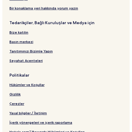
B
a
t
t
r
S
t
a
ğ
ı
ı
t
t
ı
Bir konaklama yeri hakkında yorum yazın
ğ
l
B
a
l
a
a
n
Tedarikçiler, Bağlı Kuruluşlar ve Medya için
a
n
ğ
d
n
t
l
a
Bize katılın
t
ı
a
r
ı
n
t
Basın merkezi
t
B
ı
a
Tanıtımınızı Bizimle Yapın
ğ
Seyahat Acenteleri
l
a
n
Politikalar
t
ı
Hükümler ve Koşullar
Gizlilik
Çerezler
Yasal bilgiler / İletişim
İçerik yönergeleri ve içerik raporlama
Hotels.com™ Rewards Hükümleri ve Koşulları