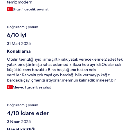
temiz modern
Bilge, 1 gecelik seyahat
Doğrulanmış yorum
6/10 İyi
31 Mart 2025
Konaklama
Otelin temizliği iyidi ama çift kisilik yatak vereceklerine 2 adet tek
yatak birleştirilmişti rahat edemedik.Baza hep ayrıldı.Odalar cok
küçüktü,camı bozuktu.Bina boşluğuna bakan oda
verdiler.Kahvaltı çok zayıf çay bardağı bile vermeyip kağıt
bardakla çay içmenizi istiyorlar.memnun kalmadık malesef,bir
daha tercih etmem.
Merve, 1 gecelik seyahat
Doğrulanmış yorum
4/10 İdare eder
3 Nisan 2025
Hayal kırıklığı