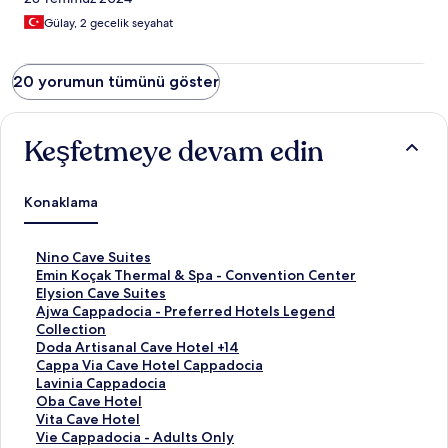
Gülay, 2 gecelik seyahat
20 yorumun tümünü göster
Keşfetmeye devam edin
Konaklama
N
Nino Cave Suites
i
E
Emin Koçak Thermal & Spa - Convention Center
n
m
E
Elysion Cave Suites
o
i
l
A
Ajwa Cappadocia - Preferred Hotels Legend
C
n
y
j
Collection
a
K
s
w
D
Doda Artisanal Cave Hotel +14
v
o
i
a
o
C
Cappa Via Cave Hotel Cappadocia
e
ç
o
C
d
a
L
Lavinia Cappadocia
S
a
n
a
a
p
a
O
Oba Cave Hotel
u
k
C
p
A
p
v
b
V
Vita Cave Hotel
i
T
a
p
r
a
i
a
i
V
Vie Cappadocia - Adults Only