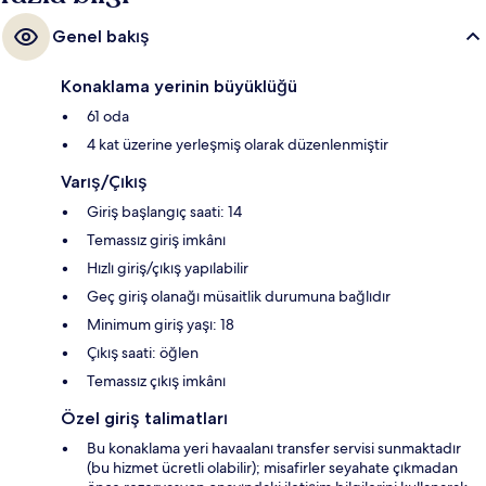
Genel bakış
Konaklama yerinin büyüklüğü
61 oda
4 kat üzerine yerleşmiş olarak düzenlenmiştir
Varış/Çıkış
Giriş başlangıç saati: 14
Temassız giriş imkânı
Hızlı giriş/çıkış yapılabilir
Geç giriş olanağı müsaitlik durumuna bağlıdır
Minimum giriş yaşı: 18
Çıkış saati: öğlen
Temassız çıkış imkânı
Özel giriş talimatları
Bu konaklama yeri havaalanı transfer servisi sunmaktadır
(bu hizmet ücretli olabilir); misafirler seyahate çıkmadan