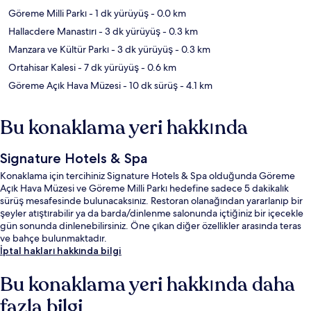
Göreme Milli Parkı
- 1 dk yürüyüş
- 0.0 km
Hallacdere Manastırı
- 3 dk yürüyüş
- 0.3 km
Manzara ve Kültür Parkı
- 3 dk yürüyüş
- 0.3 km
Ortahisar Kalesi
- 7 dk yürüyüş
- 0.6 km
Göreme Açık Hava Müzesi
- 10 dk sürüş
- 4.1 km
Bu konaklama yeri hakkında
Signature Hotels & Spa
Konaklama için tercihiniz Signature Hotels & Spa olduğunda Göreme
Açık Hava Müzesi ve Göreme Milli Parkı hedefine sadece 5 dakikalık
sürüş mesafesinde bulunacaksınız. Restoran olanağından yararlanıp bir
şeyler atıştırabilir ya da barda/dinlenme salonunda içtiğiniz bir içecekle
gün sonunda dinlenebilirsiniz. Öne çıkan diğer özellikler arasında teras
ve bahçe bulunmaktadır.
İptal hakları hakkında bilgi
Bu konaklama yeri hakkında daha
fazla bilgi