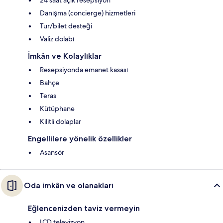
24 saat açık resepsiyon
Danışma (concierge) hizmetleri
Tur/bilet desteği
Valiz dolabı
İmkân ve Kolaylıklar
Resepsiyonda emanet kasası
Bahçe
Teras
Kütüphane
Kilitli dolaplar
Engellilere yönelik özellikler
Asansör
Oda imkân ve olanakları
Eğlencenizden taviz vermeyin
LCD televizyon