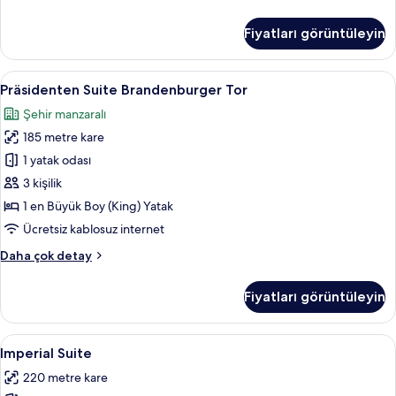
Süit
hakkında
Fiyatları görüntüleyin
daha
fazla
detay
Präsidenten
Präsidenten Suite Brandenburger Tor | 
10
Präsidenten Suite Brandenburger Tor
Suite
Şehir manzaralı
Brandenburger
185 metre kare
Tor
için
1 yatak odası
tüm
3 kişilik
fotoğrafları
1 en Büyük Boy (King) Yatak
görün
Ücretsiz kablosuz internet
Präsidenten
Daha çok detay
Suite
Brandenburger
Fiyatları görüntüleyin
Tor
hakkında
daha
Imperial
Imperial Suite | Kaliteli yatak takımı, 
10
fazla
Imperial Suite
Suite
detay
220 metre kare
için