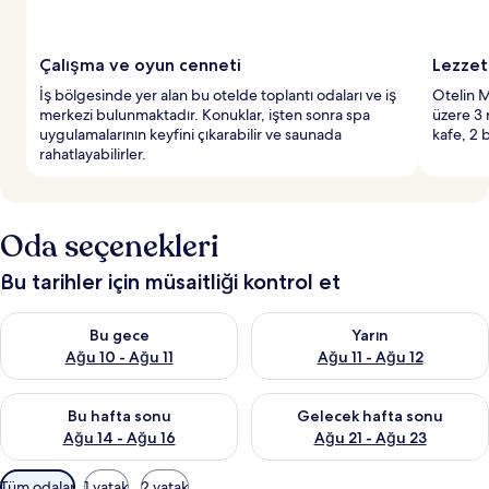
y
e
r
Çalışma ve oyun cenneti
Lezzet
l
İş bölgesinde yer alan bu otelde toplantı odaları ve iş
Otelin M
e
merkezi bulunmaktadır. Konuklar, işten sonra spa
üzere 3 r
r
uygulamalarının keyfini çıkarabilir ve saunada
kafe, 2 
d
rahatlayabilirler.
e
n
b
i
Oda seçenekleri
r
i
Bu tarihler için müsaitliği kontrol et
Bu gece için müsaitliği kontrol et Ağu 10 - Ağu 11
Yarın için müsaitliği kontrol et
Bu gece
Yarın
Ağu 10 - Ağu 11
Ağu 11 - Ağu 12
Bu hafta sonu için müsaitliği kontrol et Ağu 14 - Ağu 16
Önümüzdeki hafta sonu için mü
Bu hafta sonu
Gelecek hafta sonu
Ağu 14 - Ağu 16
Ağu 21 - Ağu 23
Odalar
Tüm odalar
1 yatak
2 yatak