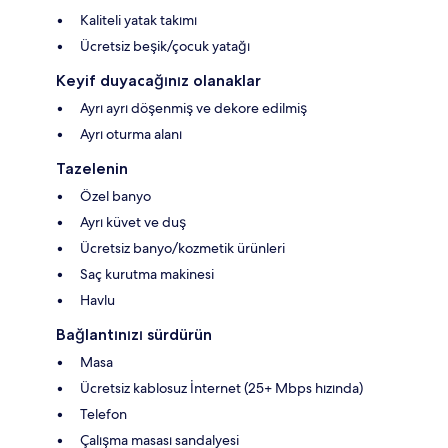
Kaliteli yatak takımı
Ücretsiz beşik/çocuk yatağı
Keyif duyacağınız olanaklar
Ayrı ayrı döşenmiş ve dekore edilmiş
Ayrı oturma alanı
Tazelenin
Özel banyo
Ayrı küvet ve duş
Ücretsiz banyo/kozmetik ürünleri
Saç kurutma makinesi
Havlu
Bağlantınızı sürdürün
Masa
Ücretsiz kablosuz İnternet (25+ Mbps hızında)
Telefon
Çalışma masası sandalyesi