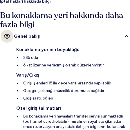
arasında yardıma hazır personel ve konaklama yerinin genel durumu
İptal hakları hakkında bilgi
popüler. Konaklama yerinden toplu taşımaya kısa bir yürüyüşle ulaşabilir,
Brandenburger Tor U-Bahn İstasyonu yakındır ve Unter den Linden
Bu konaklama yeri hakkında daha
İstasyonu 7 dakikalık yürüme mesafesindedir.
fazla bilgi
Genel bakış
Konaklama yerinin büyüklüğü
385 oda
6 kat üzerine yerleşmiş olarak düzenlenmiştir
Varış/Çıkış
Giriş işlemleri 15 ile gece yarısı arasında yapılabilir
Geç giriş olanağı müsaitlik durumuna bağlıdır
Çıkış saati: öğlen
Özel giriş talimatları
Bu konaklama yeri havaalanı transfer servisi sunmaktadır
(bu hizmet ücretli olabilir); misafirler seyahate çıkmadan
önce rezervasyon onayındaki iletişim bilgilerini kullanarak