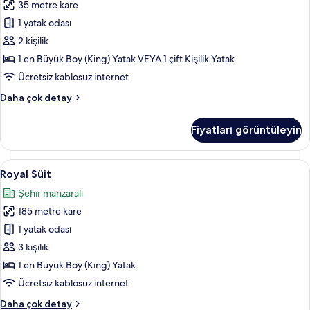
35 metre kare
için
1 yatak odası
tüm
fotoğrafları
2 kişilik
görün
1 en Büyük Boy (King) Yatak VEYA 1 çift Kişilik Yatak
Ücretsiz kablosuz internet
Executive
Daha çok detay
Zimmer
hakkında
Fiyatları görüntüleyin
daha
fazla
detay
Royal
Royal Süit | Oturma alanı | Düz ekran 
11
Royal Süit
Süit
Şehir manzaralı
için
185 metre kare
tüm
fotoğrafları
1 yatak odası
görün
3 kişilik
1 en Büyük Boy (King) Yatak
Ücretsiz kablosuz internet
Royal
Daha çok detay