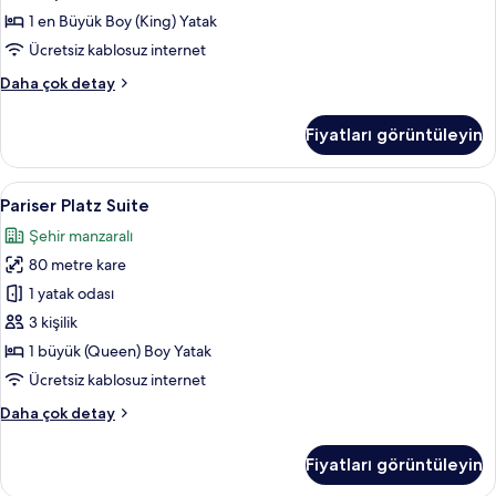
fotoğrafları
1 en Büyük Boy (King) Yatak
görün
Ücretsiz kablosuz internet
Junior
Daha çok detay
Süit
hakkında
Fiyatları görüntüleyin
daha
fazla
detay
Pariser
Pariser Platz Suite | Kaliteli yatak tak
11
Pariser Platz Suite
Platz
Şehir manzaralı
Suite
80 metre kare
için
tüm
1 yatak odası
fotoğrafları
3 kişilik
görün
1 büyük (Queen) Boy Yatak
Ücretsiz kablosuz internet
Pariser
Daha çok detay
Platz
Suite
Fiyatları görüntüleyin
hakkında
daha