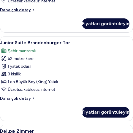
Ücretsiz kablosuz internet
tüm
Superior
Daha çok detay
fotoğrafları
Deluxe
görün
Zimmer
Fiyatları görüntüleyin
(Unter
den
Linden
Junior
Junior Suite Brandenburger Tor | Kalit
9
Blick)
Junior Suite Brandenburger Tor
Suite
hakkında
Şehir manzaralı
daha
Brandenburger
fazla
62 metre kare
Tor
detay
için
1 yatak odası
tüm
3 kişilik
fotoğrafları
1 en Büyük Boy (King) Yatak
görün
Ücretsiz kablosuz internet
Junior
Daha çok detay
Suite
Brandenburger
Fiyatları görüntüleyin
Tor
hakkında
daha
Deluxe
Kaliteli yatak takımı, minibar, odada k
8
fazla
Deluxe Zimmer