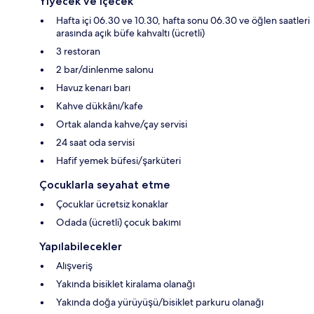
Yiyecek ve içecek
Hafta içi 06.30 ve 10.30, hafta sonu 06.30 ve öğlen saatleri
arasında açık büfe kahvaltı (ücretli)
3 restoran
2 bar/dinlenme salonu
Havuz kenarı barı
Kahve dükkânı/kafe
Ortak alanda kahve/çay servisi
24 saat oda servisi
Hafif yemek büfesi/şarküteri
Çocuklarla seyahat etme
Çocuklar ücretsiz konaklar
Odada (ücretli) çocuk bakımı
Yapılabilecekler
Alışveriş
Yakında bisiklet kiralama olanağı
Yakında doğa yürüyüşü/bisiklet parkuru olanağı