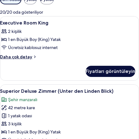
için
mevcut
20/20 oda gösteriliyor
filtreler
Executive
Kaliteli yatak takımı, minibar, odada k
21
Executive Room King
Room
2 kişilik
King
1 en Büyük Boy (King) Yatak
için
tüm
Ücretsiz kablosuz internet
fotoğrafları
Executive
Daha çok detay
görün
Room
King
Fiyatları görüntüleyin
hakkında
daha
fazla
Superior
Superior Deluxe Zimmer (Unter den Lind
8
detay
Superior Deluxe Zimmer (Unter den Linden Blick)
Deluxe
Şehir manzaralı
Zimmer
42 metre kare
(Unter
den
1 yatak odası
Linden
3 kişilik
Blick)
1 en Büyük Boy (King) Yatak
için