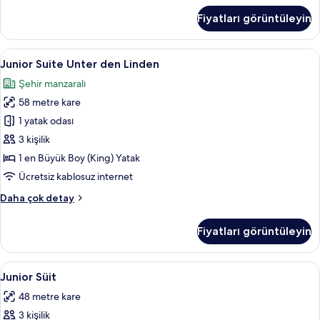
fotoğrafları
1
Fiyatları görüntüleyin
Büyük
görün
(Queen)
Boy
Junior
Junior Suite Unter den Linden | Kalitel
10
Yatak
Junior Suite Unter den Linden
Suite
hakkında
Şehir manzaralı
daha
Unter
fazla
58 metre kare
den
detay
Linden
1 yatak odası
için
3 kişilik
tüm
1 en Büyük Boy (King) Yatak
fotoğrafları
Ücretsiz kablosuz internet
görün
Junior
Daha çok detay
Suite
Unter
Fiyatları görüntüleyin
den
Linden
hakkında
Junior
Junior Süit | Kaliteli yatak takımı, min
8
daha
Junior Süit
Süit
fazla
48 metre kare
detay
için
3 kişilik
tüm