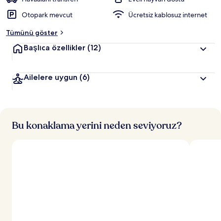
r
Otopark mevcut
Ücretsiz kablosuz internet
d
e
Tümünü göster
n
Başlıca özellikler
(12)
e
n
Ailelere uygun
(6)
y
ü
k
s
e
k
Bu konaklama yerini neden seviyoruz?
p
u
a
n
a
l
a
n