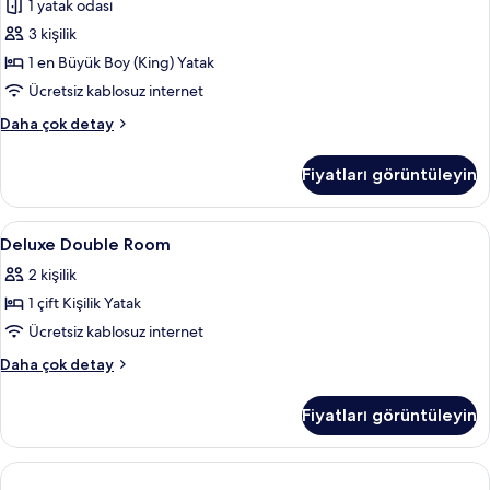
1 yatak odası
tüm
fotoğrafları
3 kişilik
görün
1 en Büyük Boy (King) Yatak
Ücretsiz kablosuz internet
Imperial
Daha çok detay
Suite
hakkında
Fiyatları görüntüleyin
daha
fazla
detay
Deluxe
Lobi
4
Deluxe Double Room
Double
2 kişilik
Room
1 çift Kişilik Yatak
için
tüm
Ücretsiz kablosuz internet
fotoğrafları
Deluxe
Daha çok detay
görün
Double
Room
Fiyatları görüntüleyin
hakkında
daha
fazla
detay