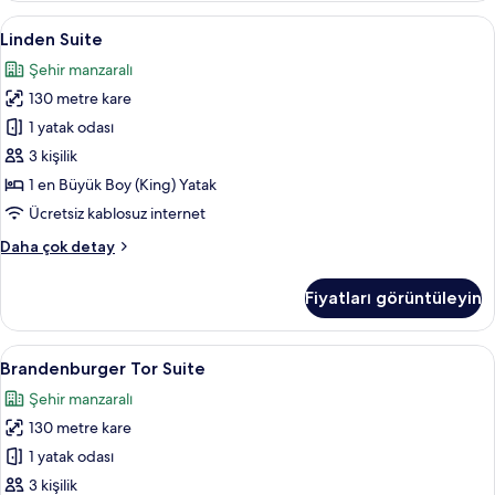
fazla
Linden
Linden Suite | Kaliteli yatak takımı, m
9
detay
Linden Suite
Suite
Şehir manzaralı
için
130 metre kare
tüm
fotoğrafları
1 yatak odası
görün
3 kişilik
1 en Büyük Boy (King) Yatak
Ücretsiz kablosuz internet
Linden
Daha çok detay
Suite
hakkında
Fiyatları görüntüleyin
daha
fazla
detay
Brandenburger
Brandenburger Tor Suite | Kaliteli yat
10
Brandenburger Tor Suite
Tor
Şehir manzaralı
Suite
130 metre kare
için
tüm
1 yatak odası
fotoğrafları
3 kişilik