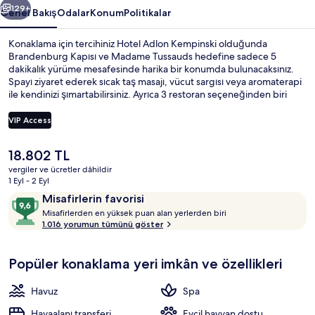
129+
Genel Bakış
Odalar
Konum
Politikalar
Konaklama için tercihiniz Hotel Adlon Kempinski olduğunda
Brandenburg Kapısı ve Madame Tussauds hedefine sadece 5
dakikalık yürüme mesafesinde harika bir konumda bulunacaksınız.
Spayı ziyaret ederek sıcak taş masajı, vücut sargısı veya aromaterapi
ile kendinizi şımartabilirsiniz. Ayrıca 3 restoran seçeneğinden biri
olan Brasserie Quarré Fransız mutfağı yemekleri sunar, öğle yemeği
ve akşam yemeği için açıktır. 2 bar/dinlenme salonu, kapalı havuz ve
VIP Access
havuz kenarı barı; bu lüks otel içerisindeki diğer öne çıkan özellikler
arasındadır. Misafirler arasında yardıma hazır personel ve konaklama
Şu
18.802 TL
yerinin genel durumu popüler. Konaklama yerinden toplu taşımaya
3 restoran; öğle yemeği ve akşam yem
anki
kısa bir yürüyüşle ulaşabilir, Brandenburger Tor U-Bahn İstasyonu
vergiler ve ücretler dâhildir
fiyat
1 Eyl - 2 Eyl
yakındır ve Unter den Linden İstasyonu 7 dakikalık yürüme
18.802 TL
mesafesindedir.
Yorumlar
10
Misafirlerin favorisi
M
üzerinden
Misafirlerden en yüksek puan alan yerlerden biri
i
1.016 yorumun tümünü göster
9,6,
s
Misafirlerin
a
favorisi
Popüler konaklama yeri imkân ve özellikleri
f
i
r
Havuz
Spa
l
e
Havaalanı transferi
Evcil hayvan dostu