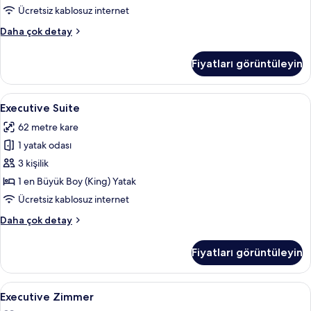
Ücretsiz kablosuz internet
Adlon
Daha çok detay
Deluxe
Suite
Fiyatları görüntüleyin
hakkında
daha
fazla
Executive
Executive Suite | Kaliteli yatak takımı
9
detay
Executive Suite
Suite
62 metre kare
için
1 yatak odası
tüm
fotoğrafları
3 kişilik
görün
1 en Büyük Boy (King) Yatak
Ücretsiz kablosuz internet
Executive
Daha çok detay
Suite
hakkında
Fiyatları görüntüleyin
daha
fazla
detay
Executive
Executive Zimmer | Kaliteli yatak takı
7
Executive Zimmer
Zimmer