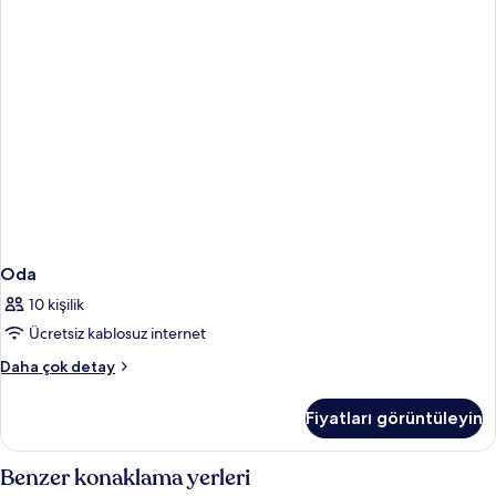
Oda
10 kişilik
Ücretsiz kablosuz internet
Oda
Daha çok detay
hakkında
daha
Fiyatları görüntüleyin
fazla
detay
Benzer konaklama yerleri