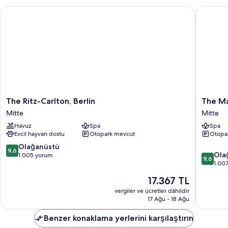
The Ritz-Carlton, Berlin
The Mand
The
The
The Ritz-Carlton, Berlin
The Ma
Ritz-
Mandal
Mitte
Mitte
Carlton,
Berlin,
Havuz
Spa
Spa
Berlin
a
Evcil hayvan dostu
Otopark mevcut
Otopa
Mitte
Membe
of
10
Olağanüstü
9,6
10
Design
Ola
üzerinden
1.005 yorum
9,6
üzerind
Hotel
1.00
9.6,
9.6,
Mitte
Olağanüstü,
Güncel
17.367 TL
Olağanü
1.005
fiyat:
1.007
vergiler ve ücretler dâhildir
yorum
17.367 TL
17 Ağu - 18 Ağu
yorum
Benzer konaklama yerlerini karşılaştırın