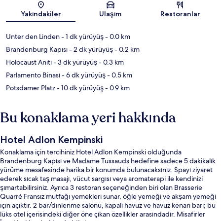
Harita
Yakındakiler
Ulaşım
Restoranlar
Unter den Linden
- 1 dk yürüyüş
- 0.0 km
Brandenburg Kapısı
- 2 dk yürüyüş
- 0.2 km
Holocaust Anıtı
- 3 dk yürüyüş
- 0.3 km
Parlamento Binası
- 6 dk yürüyüş
- 0.5 km
Potsdamer Platz
- 10 dk yürüyüş
- 0.9 km
Bu konaklama yeri hakkında
Hotel Adlon Kempinski
Konaklama için tercihiniz Hotel Adlon Kempinski olduğunda
Brandenburg Kapısı ve Madame Tussauds hedefine sadece 5 dakikalık
yürüme mesafesinde harika bir konumda bulunacaksınız. Spayı ziyaret
ederek sıcak taş masajı, vücut sargısı veya aromaterapi ile kendinizi
şımartabilirsiniz. Ayrıca 3 restoran seçeneğinden biri olan Brasserie
Quarré Fransız mutfağı yemekleri sunar, öğle yemeği ve akşam yemeği
için açıktır. 2 bar/dinlenme salonu, kapalı havuz ve havuz kenarı barı; bu
lüks otel içerisindeki diğer öne çıkan özellikler arasındadır. Misafirler