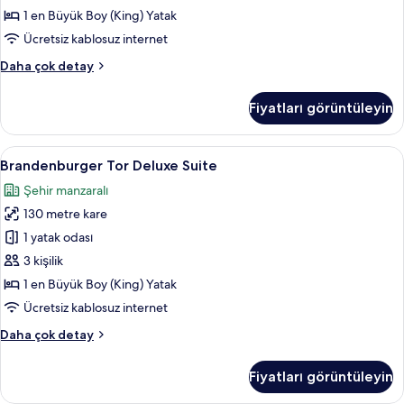
görün
1 en Büyük Boy (King) Yatak
Ücretsiz kablosuz internet
Brandenburger
Daha çok detay
Tor
Suite
Fiyatları görüntüleyin
hakkında
daha
fazla
Brandenburger
Brandenburger Tor Deluxe Suite | Kalit
12
detay
Brandenburger Tor Deluxe Suite
Tor
Şehir manzaralı
Deluxe
130 metre kare
Suite
için
1 yatak odası
tüm
3 kişilik
fotoğrafları
1 en Büyük Boy (King) Yatak
görün
Ücretsiz kablosuz internet
Brandenburger
Daha çok detay
Tor
Deluxe
Fiyatları görüntüleyin
Suite
hakkında