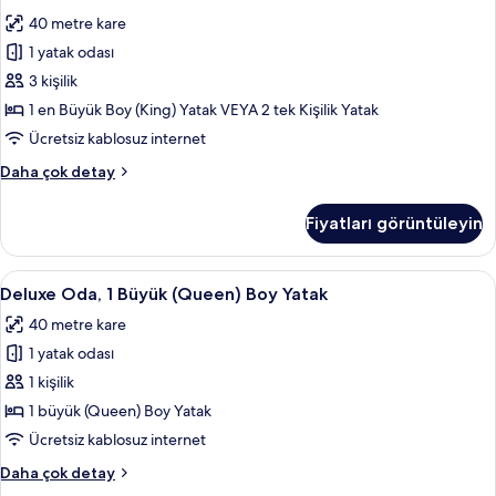
Zimmer
detay
40 metre kare
için
1 yatak odası
tüm
fotoğrafları
3 kişilik
görün
1 en Büyük Boy (King) Yatak VEYA 2 tek Kişilik Yatak
Ücretsiz kablosuz internet
Deluxe
Daha çok detay
Zimmer
hakkında
Fiyatları görüntüleyin
daha
fazla
detay
Deluxe
Kaliteli yatak takımı, minibar, odada k
8
Deluxe Oda, 1 Büyük (Queen) Boy Yatak
Oda,
40 metre kare
1
1 yatak odası
Büyük
(Queen)
1 kişilik
Boy
1 büyük (Queen) Boy Yatak
Yatak
Ücretsiz kablosuz internet
için
Deluxe
Daha çok detay
tüm
Oda,