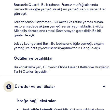
Brasserie Quarré: Bu birahane, Fransız mutfağı alanında
uzmandır ve öğle yemeği ile akşam yemeği servisi yapar. Her
gün açık
Lorenz Adlon Esszimmer - Bu kaliteli ve rafine yemek sunan
restoran sadece akşam yemeği servisi yapmaktadır. 2 yıldız
Michelin derecelendirmesi. Rezervasyon gereklidir. Belirli
günlerde açık
Lobby Lounge and Bar - Bu lobi salonu öğle yemeği, akşam
yemeği ve hafif yiyecek servisi yapmaktadır. Her gün açık
Ödüller ve ortaklıklar
Bu konaklama yeri, Dünyanın Önde Gelen Otelleri ve Dünyanın
Tarihi Otelleri üyesidir.
Ücretler ve politikalar
İsteğe bağlı ekstralar
Açık büfe kahvaltı
ücretlidir. Kişi başı yaklaşık olarak