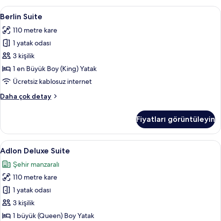
daha
Berlin
Berlin Suite | Kaliteli yatak takımı, mi
9
fazla
Berlin Suite
Suite
detay
110 metre kare
için
1 yatak odası
tüm
fotoğrafları
3 kişilik
görün
1 en Büyük Boy (King) Yatak
Ücretsiz kablosuz internet
Berlin
Daha çok detay
Suite
hakkında
Fiyatları görüntüleyin
daha
fazla
detay
Adlon
Adlon Deluxe Suite | Kaliteli yatak tak
10
Adlon Deluxe Suite
Deluxe
Şehir manzaralı
Suite
110 metre kare
için
tüm
1 yatak odası
fotoğrafları
3 kişilik
görün
1 büyük (Queen) Boy Yatak