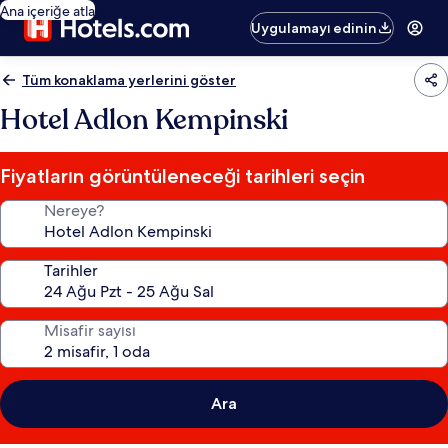
Ana içeriğe atla
Uygulamayı edinin
Tüm konaklama yerlerini göster
Hotel Adlon Kempinski
Fiyatların görüntüleneceği tarihleri seçin
Nereye?
Tarihler
Misafir sayısı
Ara