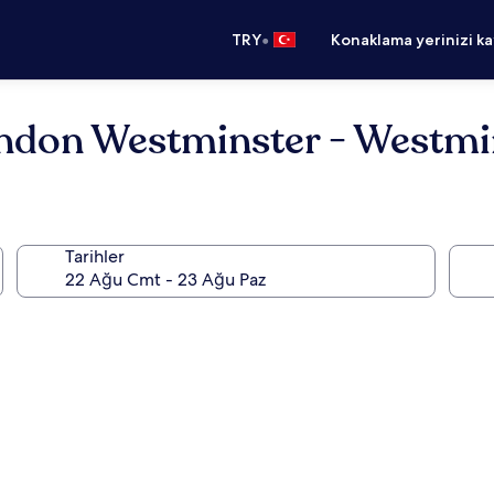
•
TRY
Konaklama yerinizi k
ndon Westminster - Westmi
Tarihler