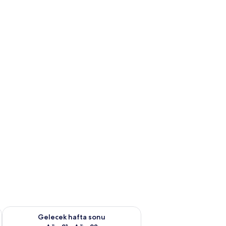
t Ağu 14 - Ağu 16
Önümüzdeki hafta sonu için müsaitliği kontrol et Ağu 21 - Ağ
Gelecek hafta sonu