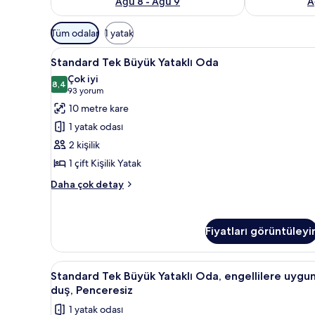
Ağu 8 - Ağu 9
A
Odalar
Tüm odalar
1 yatak
için
Standard
Çarşaf takımı
mevcut
7
Standard Tek Büyük Yataklı Oda
Tek
filtreler
Çok iyi
Büyük
8,4
8,4 / 10
(93
93 yorum
Yataklı
yorum)
10 metre kare
Oda
1 yatak odası
için
2 kişilik
tüm
1 çift Kişilik Yatak
fotoğrafları
görün
Standard
Daha çok detay
Tek
Büyük
Yataklı
Fiyatları görüntüleyi
Oda
hakkında
daha
Standard
Çarşaf takımı
fazla
11
Standard Tek Büyük Yataklı Oda, engellilere uygu
Tek
detay
duş, Penceresiz
Büyük
1 yatak odası