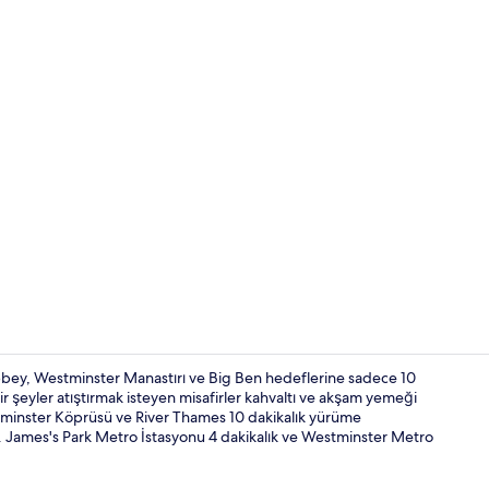
Kahvaltı ve
ey, Westminster Manastırı ve Big Ben hedeflerine sadece 10
r şeyler atıştırmak isteyen misafirler kahvaltı ve akşam yemeği
tminster Köprüsü ve River Thames 10 dakikalık yürüme
Resepsiyon
t. James's Park Metro İstasyonu 4 dakikalık ve Westminster Metro