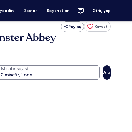
aydedin
Destek
Seyahatler
Giriş yap
Paylaş
Kaydet
nster Abbey
Misafir sayısı
Ara