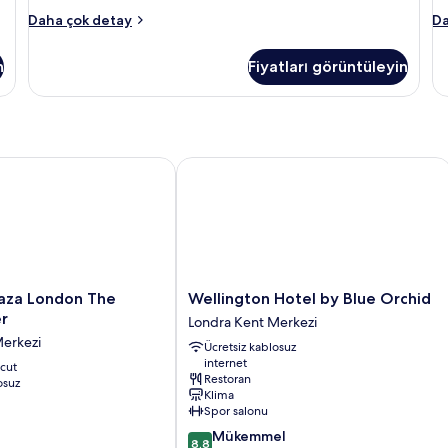
Oda
O
Daha çok detay
Da
hakkında
ha
daha
da
n
Fiyatları görüntüleyin
fazla
fa
detay
de
es' Park
za London The Westminster
Wellington Hotel by Blue Orchid
Wellington
laza London The
Wellington Hotel by Blue Orchid
Hotel
r
Londra Kent Merkezi
by
Merkezi
Ücretsiz kablosuz
Blue
internet
cut
Orchid
Restoran
osuz
Londra
Klima
Kent
Spor salonu
Merkezi
10
Mükemmel
8,8