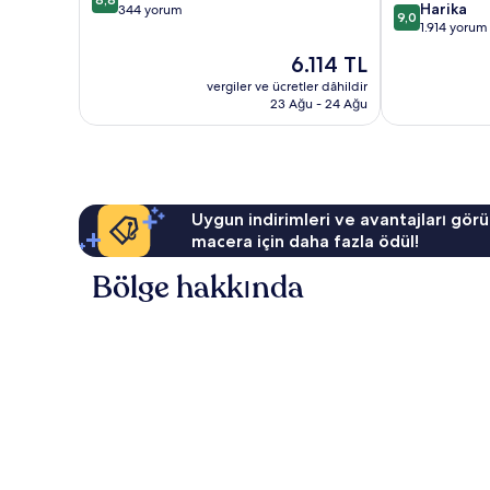
10
Harika
üzerinden
Park
344 yorum
9,0
üzerinden
1.914 yorum
8.8,
Londra
9.0,
Mükemmel,
Kent
Güncel
6.114 TL
Harika,
344
Merkezi
fiyat:
1.914
vergiler ve ücretler dâhildir
yorum
6.114 TL
23 Ağu - 24 Ağu
yorum
Uygun indirimleri ve avantajları görü
macera için daha fazla ödül!
Bölge hakkında