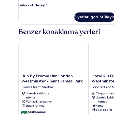
Oda
Daha çok detay
hakkında
daha
Fiyatları görüntüleyi
fazla
detay
Benzer konaklama yerleri
Hub By Premier Inn London Westminster - Saint Jam
Hotel Riu Pla
Hub
Hotel
Hub By Premier Inn London
Hotel Riu P
By
Riu
Westminster - Saint James' Park
Westminste
Premier
Plaza
Londra Kent Merkezi
Londra Kent 
Inn
London
London
Ücretsiz kablosuz
The
Otopark mev
internet
Ücretsiz kabl
Westminster
Westminster
7/24 açık resepsiyon
internet
-
Londra
Sigara içilmez
Klima
Saint
Kent
Spor salonu
10
James'
Mükemmel
Merkezi
8,8