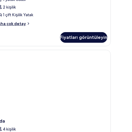
taklı
zla
da,
2 kişilik
tay
enceresiz
1 çift Kişilik Yatak
in
perior
ha çok detay
üm
k
otoğrafları
yük
Fiyatları görüntüleyin
taklı
örün
a,
nceresiz
kkında
ha
zla
tay
da
4 kişilik