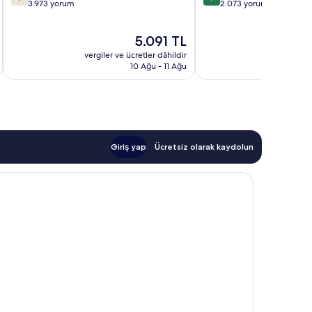
üzerinden
üzerinden
3.973 yorum
2.073 yorum
7.6,
9.4,
İyi,
Olağanüstü,
Güncel
5.091 TL
3.973
2.073
fiyat:
yorum
yorum
vergiler ve ücretler dâhildir
vergiler v
5.091 TL
10 Ağu - 11 Ağu
Giriş yap
Ücretsiz olarak kaydolun