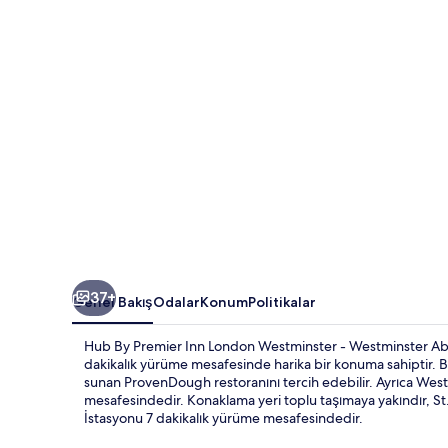
-
Westminster
Abbey
için
fotoğraf
galerisi
37+
Genel Bakış
Odalar
Konum
Politikalar
Hub By Premier Inn London Westminster - Westminster Abb
dakikalık yürüme mesafesinde harika bir konuma sahiptir. Bi
sunan ProvenDough restoranını tercih edebilir. Ayrıca Wes
mesafesindedir. Konaklama yeri toplu taşımaya yakındır, S
İstasyonu 7 dakikalık yürüme mesafesindedir.