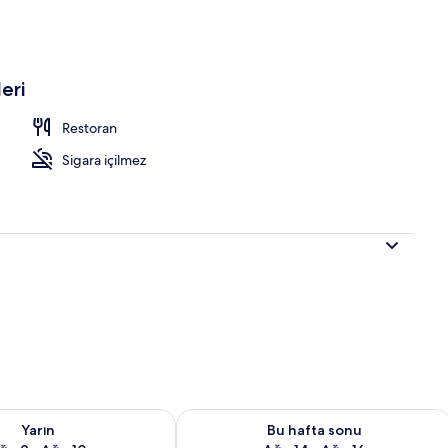
akşam yemeği sunulur
eri
Restoran
Sigara içilmez
aitliği kontrol et Ağu 9 - Ağu 10
Bu hafta sonu için müsaitliği kontrol e
Yarın
Bu hafta sonu