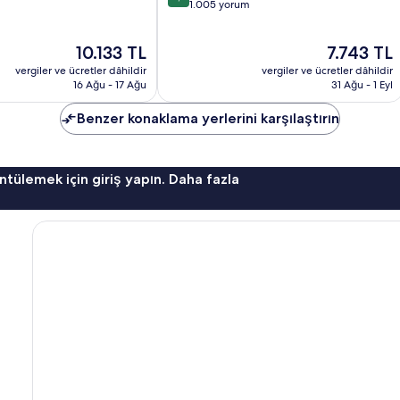
üzerinden
1.005 yorum
8.8,
Mükemmel,
Güncel
Güncel
10.133 TL
7.743 TL
1.005
fiyat:
fiyat:
yorum
vergiler ve ücretler dâhildir
vergiler ve ücretler dâhildir
10.133 TL
7.743 TL
16 Ağu - 17 Ağu
31 Ağu - 1 Eyl
Benzer konaklama yerlerini karşılaştırın
ntülemek için giriş yapın. Daha fazla