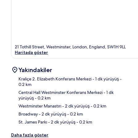
21 Tothill Street, Westminster, London, England, SW1H 9LL
Haritada göster
Yakındakiler
Kraliçe 2. Elizabeth Konferans Merkezi
- 1 dk yürüyüş
-
0.2 km
Central Hall Westminster Konferans Merkezi
- 1 dk
Hari
yürüyüş
- 0.2 km
Westminster Manastırı
- 2 dk yürüyüş
- 0.2 km
Broadway
- 2 dk yürüyüş
- 0.2 km
St. James Parkı
- 2 dk yürüyüş
- 0.2 km
Daha fazla göster