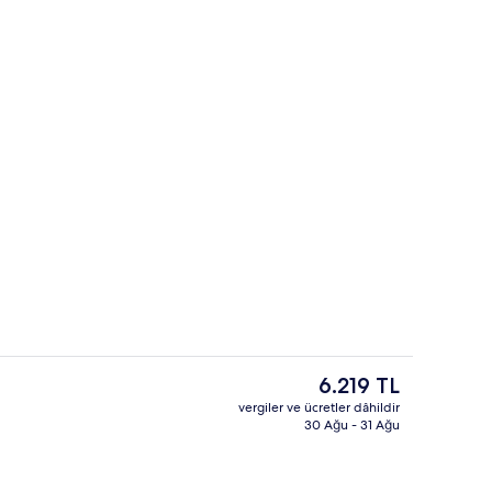
 akşam yemeği sunulur
Dış mekân
Şu
6.219 TL
anki
vergiler ve ücretler dâhildir
fiyat
30 Ağu - 31 Ağu
Kahvaltı ve akşam yemeği sunulur
6.219 TL