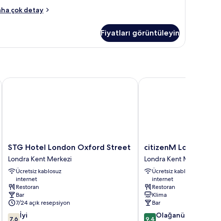
da
ha çok detay
kkında
ha
Fiyatları görüntüleyin
zla
tay
STG Hotel London Oxford Street
citizenM London Victor
STG
citizenM
STG Hotel London Oxford Street
citizenM London Vict
Hotel
London
Londra Kent Merkezi
Londra Kent Merkezi
London
Victoria
Ücretsiz kablosuz
Ücretsiz kablosuz
Oxford
Station
internet
internet
Street
Londra
Restoran
Restoran
Londra
Kent
Bar
Klima
Kent
Merkezi
7/24 açık resepsiyon
Bar
Merkezi
10
10
İyi
Olağanüstü
7,6
9,4