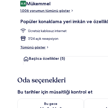
Yorumlar
Mükemmel
8,8
8,8/10
1.006 yorumun tümünü göster
Kahvaltı ve 
Popüler konaklama yeri imkân ve özellikl
Ücretsiz kablosuz internet
7/24 açık resepsiyon
Tümünü göster
Başlıca özellikler
(5)
Oda seçenekleri
Bu tarihler için müsaitliği kontrol et
Bu gece için müsaitliği kontrol et Ağu 8 - Ağu 9
Yarın için müs
Bu gece