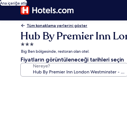
Ana içeriğe atla
Tüm konaklama yerlerini göster
Hub By Premier Inn Lo
3.0
yıldızlı
Big Ben bölgesinde, restoran olan otel.
konaklama
Fiyatların görüntüleneceği tarihleri seçin
yeri
Nereye?
Hub
By
Premier
Inn
London
Westminster