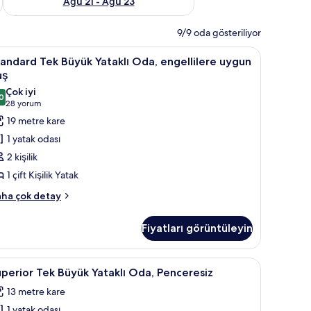
Ağu 21 - Ağu 23
9/9 oda gösteriliyor
af takımı
tandard
Çarşaf takımı
11
andard Tek Büyük Yataklı Oda, engellilere uygun
ek
uş
üyük
Çok iyi
0
taklı
8,0 / 10
(28
28 yorum
da,
yorum)
19 metre kare
ngellilere
1 yatak odası
ygun
2 kişilik
uş
1 çift Kişilik Yatak
in
andard
üm
ha çok detay
k
otoğrafları
yük
örün
Fiyatları görüntüleyin
taklı
a,
gellilere
uperior
Superior Tek Büyük Yataklı Oda, Penceresiz | 
10
ygun
perior Tek Büyük Yataklı Oda, Penceresiz
ek
uş
13 metre kare
kkında
üyük
ha
1 yatak odası