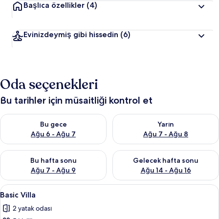
Başlıca özellikler
(4)
Evinizdeymiş gibi hissedin
(6)
Oda seçenekleri
Bu tarihler için müsaitliği kontrol et
Bu gece için müsaitliği kontrol et Ağu 6 - Ağu 7
Yarın için müsaitliği kontrol e
Bu gece
Yarın
Ağu 6 - Ağu 7
Ağu 7 - Ağu 8
Bu hafta sonu için müsaitliği kontrol et Ağu 7 - Ağu 9
Önümüzdeki hafta sonu için müs
Bu hafta sonu
Gelecek hafta sonu
Ağu 7 - Ağu 9
Ağu 14 - Ağu 16
Basic
Ücretsiz kablosuz İnternet
6
Basic Villa
Villa
2 yatak odası
için