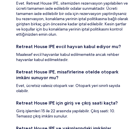
Evet. Retreat House IPE, sitemizden rezervasyon yapılabilen ve
ücreti tamamen iade edilebilir odalar sunmaktadır. Ücreti
tamamen iade edilebilir bir oda için rezervasyon yaptırdıysanız
bu rezervasyon, konaklama yerinin iptal politikasına bağlı olarak
girişten birkaç gün öncesine kadar iptal edilebilir. Kesin şartlar
ve koşullar için bu konaklama yerinin iptal politikasını kontrol
ettiğinizden emin olun.
Retreat House IPE evcil hayvan kabul ediyor mu?
Maalesef evcil hayvanlar kabul edilmemekte ancak rehber
hayvanlar kabul edilmektedir.
Retreat House IPE, misafirlerine otelde otopark
imkânı sunuyor mu?
Evet, ücretsiz valesiz otopark var. Otopark yeri sınırlı sayıda
olabilir.
Retreat House IPE için giriş ve çıkış saati kaçta?
Giriş işlemleri 15 ile 22 arasında yapılabilir. Çıkış saati: 10.
Temassız çıkış imkânı sunulur.
Retreat House IPE ve yakınlarındaki imkânlar