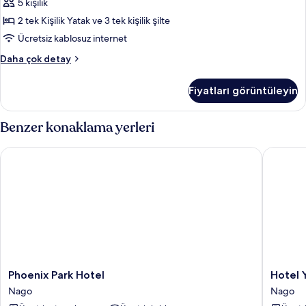
5 kişilik
tüm
fotoğrafları
2 tek Kişilik Yatak ve 3 tek kişilik şilte
görün
Ücretsiz kablosuz internet
Basic
Daha çok detay
Villa
hakkında
Fiyatları görüntüleyin
daha
fazla
detay
Benzer konaklama yerleri
Phoenix Park Hotel
Hotel Yu
Phoenix
Hotel
Phoenix Park Hotel
Hotel 
Park
Yugaf
Nago
Nago
Hotel
Inn