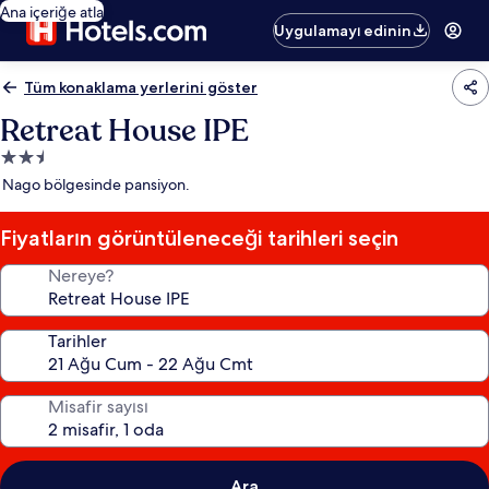
Ana içeriğe atla
Uygulamayı edinin
Tüm konaklama yerlerini göster
Retreat House IPE
2.5
yıldızlı
Nago bölgesinde pansiyon.
konaklama
yeri
Fiyatların görüntüleneceği tarihleri seçin
Nereye?
Tarihler
Misafir sayısı
Ara