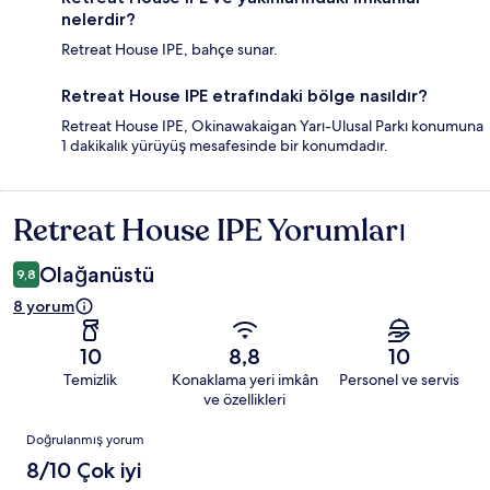
nelerdir?
Retreat House IPE, bahçe sunar.
Retreat House IPE etrafındaki bölge nasıldır?
Retreat House IPE, Okinawakaigan Yarı-Ulusal Parkı konumuna
1 dakikalık yürüyüş mesafesinde bir konumdadır.
Retreat House IPE Yorumları
Yorumlar
Olağanüstü
9,8
8 yorum
10
8,8
10
Temizlik
Konaklama yeri imkân
Personel ve servis
ve özellikleri
Yorumlar
Doğrulanmış yorum
8/10 Çok iyi