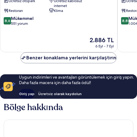
Ücretsiz otopark
Ücretsiz kablosuz
Ücrets
Nago
Okinaw
internet
Nago
Restoran
Klima
Restor
10
10
Mükemmel
Mük
8,6
8,8
üzerinden
üzerind
551 yorum
1.00
8.6,
8.8,
Mükemmel,
Mükemm
Güncel
2.886 TL
551
1.004
fiyat:
yorum
yorum
6 Eyl - 7 Eyl
2.886 TL
Benzer konaklama yerlerini karşılaştırın
Uygun indirimleri ve avantajları görüntülemek için giriş yapın.
Daha fazla macera için daha fazla ödül!
Giriş yap
Ücretsiz olarak kaydolun
Bölge hakkında