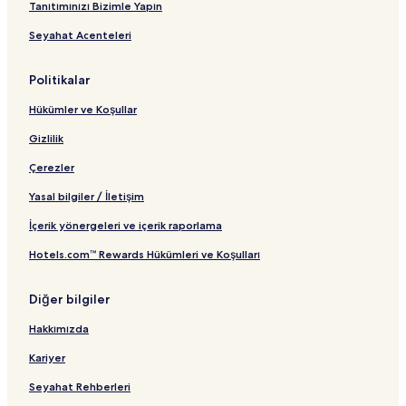
n
Tanıtımınızı Bizimle Yapın
t
Seyahat Acenteleri
ı
Politikalar
Hükümler ve Koşullar
Gizlilik
Çerezler
Yasal bilgiler / İletişim
İçerik yönergeleri ve içerik raporlama
Hotels.com™ Rewards Hükümleri ve Koşulları
Diğer bilgiler
Hakkımızda
Kariyer
Seyahat Rehberleri