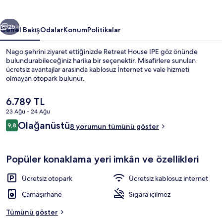
ceki
Sonraki
25+
Genel Bakış
Odalar
Konum
Politikalar
Nago şehrini ziyaret ettiğinizde Retreat House IPE göz önünde
bulundurabileceğiniz harika bir seçenektir. Misafirlere sunulan
ücretsiz avantajlar arasında kablosuz İnternet ve vale hizmeti
olmayan otopark bulunur.
Şu
6.789 TL
anki
23 Ağu - 24 Ağu
fiyat
Yorumlar
Olağanüstü
9,8
6.789 TL
8 yorumun tümünü göster
9,8/10
Dış mekân
Popüler konaklama yeri imkân ve özellikleri
Ücretsiz otopark
Ücretsiz kablosuz internet
Çamaşırhane
Sigara içilmez
Tümünü göster