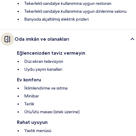
Tekerlekli sandalye kullanımına uygun restoran
Tekerlekli sandalye kullanımına uygun dinlenme salonu
Banyoda alçaltılmış elektrik prizleri
Oda imkân ve olanakları
Eğlencenizden taviz vermeyin
Düz ekran televizyon
Uydu yayını kanalları
Ev konforu
İklimlendirme ve ısıtma
Minibar
Terlik
Ütü/ütü masası (istek üzerine)
Rahat uyuyun
Yastık menüsü