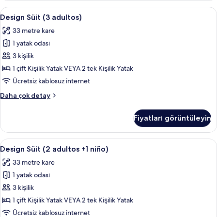
2
Design
Kaliteli yatak takımı, minibar, odada k
5
niños)
Design Süit (3 adultos)
Süit
hakkında
33 metre kare
daha
(3
fazla
1 yatak odası
adultos)
detay
için
3 kişilik
tüm
1 çift Kişilik Yatak VEYA 2 tek Kişilik Yatak
fotoğrafları
Ücretsiz kablosuz internet
görün
Design
Daha çok detay
Süit
(3
Fiyatları görüntüleyin
adultos)
hakkında
daha
Design
Kaliteli yatak takımı, minibar, odada k
5
fazla
Design Süit (2 adultos +1 niño)
Süit
detay
33 metre kare
(2
1 yatak odası
adultos
+1
3 kişilik
niño)
1 çift Kişilik Yatak VEYA 2 tek Kişilik Yatak
için
Ücretsiz kablosuz internet