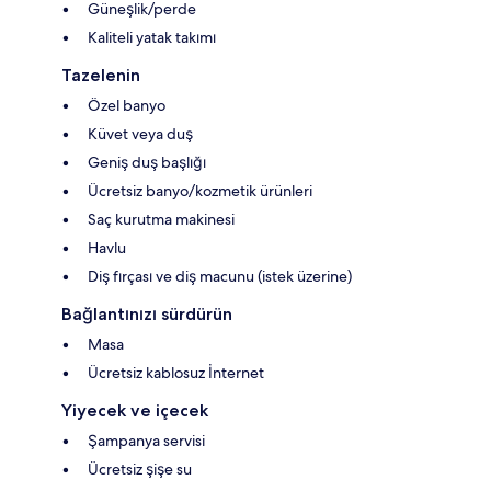
Güneşlik/perde
Kaliteli yatak takımı
Tazelenin
Özel banyo
Küvet veya duş
Geniş duş başlığı
Ücretsiz banyo/kozmetik ürünleri
Saç kurutma makinesi
Havlu
Diş fırçası ve diş macunu (istek üzerine)
Bağlantınızı sürdürün
Masa
Ücretsiz kablosuz İnternet
Yiyecek ve içecek
Şampanya servisi
Ücretsiz şişe su