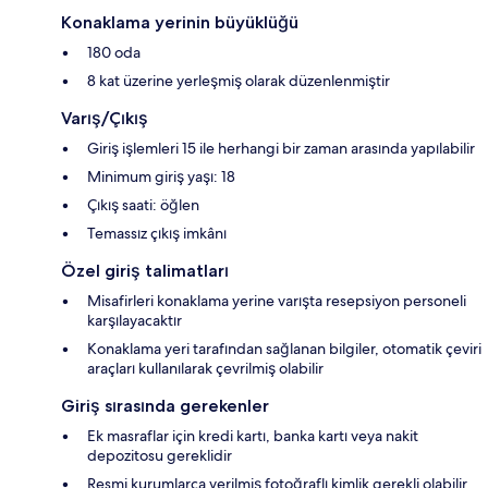
Konaklama yerinin büyüklüğü
180 oda
8 kat üzerine yerleşmiş olarak düzenlenmiştir
Varış/Çıkış
Giriş işlemleri 15 ile herhangi bir zaman arasında yapılabilir
Minimum giriş yaşı: 18
Çıkış saati: öğlen
Temassız çıkış imkânı
Özel giriş talimatları
Misafirleri konaklama yerine varışta resepsiyon personeli
karşılayacaktır
Konaklama yeri tarafından sağlanan bilgiler, otomatik çeviri
araçları kullanılarak çevrilmiş olabilir
Giriş sırasında gerekenler
Ek masraflar için kredi kartı, banka kartı veya nakit
depozitosu gereklidir
Resmi kurumlarca verilmiş fotoğraflı kimlik gerekli olabilir