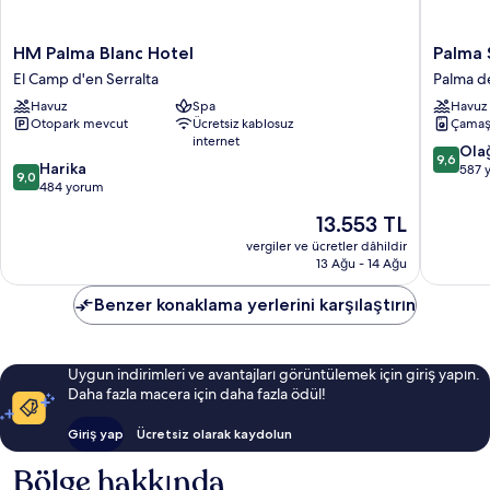
HM
Palma
HM Palma Blanc Hotel
Palma 
Palma
Suites
El Camp d'en Serralta
Palma de
Blanc
Apartho
Havuz
Spa
Havuz
Hotel
Palma
Otopark mevcut
Ücretsiz kablosuz
Çamaş
El
de
internet
Camp
Mallorca
10
Ola
9,6
10
d'en
Harika
Eski
üzerind
587 
9,0
üzerinden
Serralta
484 yorum
Kent
9.6,
9.0,
Bölgesi
Olağanü
Güncel
13.553 TL
Harika,
587
fiyat:
484
vergiler ve ücretler dâhildir
yorum
13.553 TL
13 Ağu - 14 Ağu
yorum
Benzer konaklama yerlerini karşılaştırın
Uygun indirimleri ve avantajları görüntülemek için giriş yapın.
Daha fazla macera için daha fazla ödül!
Giriş yap
Ücretsiz olarak kaydolun
Bölge hakkında