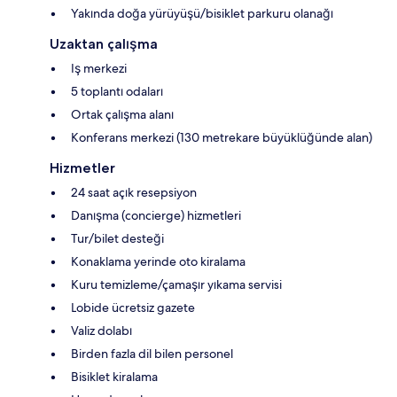
Yakında doğa yürüyüşü/bisiklet parkuru olanağı
Uzaktan çalışma
Iş merkezi
5 toplantı odaları
Ortak çalışma alanı
Konferans merkezi (130 metrekare büyüklüğünde alan)
Hizmetler
24 saat açık resepsiyon
Danışma (concierge) hizmetleri
Tur/bilet desteği
Konaklama yerinde oto kiralama
Kuru temizleme/çamaşır yıkama servisi
Lobide ücretsiz gazete
Valiz dolabı
Birden fazla dil bilen personel
Bisiklet kiralama