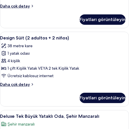
tüm
Design
Daha çok detay
fotoğrafları
Süit
görün
(2
Fiyatları görüntüleyin
adultos
+1
niño)
Design
Kaliteli yatak takımı, minibar, odada k
5
hakkında
Design Süit (2 adultos + 2 niños)
Süit
daha
38 metre kare
fazla
(2
detay
1 yatak odası
adultos
+
4 kişilik
2
1 çift Kişilik Yatak VEYA 2 tek Kişilik Yatak
niños)
Ücretsiz kablosuz internet
için
Design
Daha çok detay
tüm
Süit
fotoğrafları
(2
Fiyatları görüntüleyin
adultos
görün
+
2
Deluxe
Kaliteli yatak takımı, minibar, odada k
4
niños)
Deluxe Tek Büyük Yataklı Oda, Şehir Manzaralı
Tek
hakkında
Şehir manzaralı
daha
Büyük