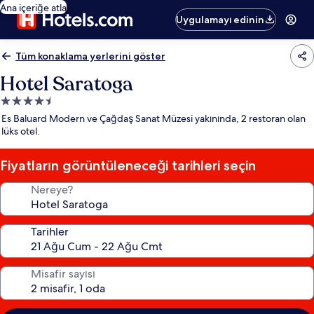
Ana içeriğe atla
Uygulamayı edinin
Tüm konaklama yerlerini göster
Hotel Saratoga
4.5
yıldızlı
Es Baluard Modern ve Çağdaş Sanat Müzesi yakınında, 2 restoran olan
konaklama
lüks otel.
yeri
Fiyatların görüntüleneceği tarihleri seçin
Nereye?
Tarihler
Misafir sayısı