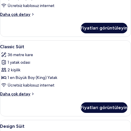
Ücretsiz kablosuz internet
Junior
Daha çok detay
Süit
hakkında
Fiyatları görüntüleyin
daha
fazla
detay
Classic
Classic Süit | Kaliteli yatak takımı, mi
6
Classic Süit
Süit
36 metre kare
için
1 yatak odası
tüm
fotoğrafları
2 kişilik
görün
1 en Büyük Boy (King) Yatak
Ücretsiz kablosuz internet
Classic
Daha çok detay
Süit
hakkında
Fiyatları görüntüleyin
daha
fazla
detay
Design
Kaliteli yatak takımı, minibar, odada k
5
Design Süit
Süit