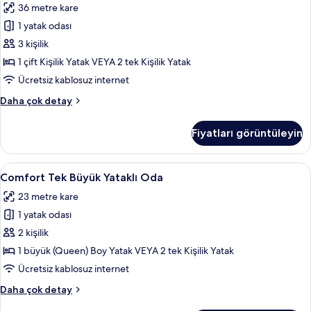
36 metre kare
için
1 yatak odası
tüm
fotoğrafları
3 kişilik
görün
1 çift Kişilik Yatak VEYA 2 tek Kişilik Yatak
Ücretsiz kablosuz internet
Design
Daha çok detay
Süit
hakkında
Fiyatları görüntüleyin
daha
fazla
detay
Comfort
Kaliteli yatak takımı, minibar, odada k
4
Comfort Tek Büyük Yataklı Oda
Tek
23 metre kare
Büyük
1 yatak odası
Yataklı
Oda
2 kişilik
için
1 büyük (Queen) Boy Yatak VEYA 2 tek Kişilik Yatak
tüm
Ücretsiz kablosuz internet
fotoğrafları
Comfort
Daha çok detay
görün
Tek