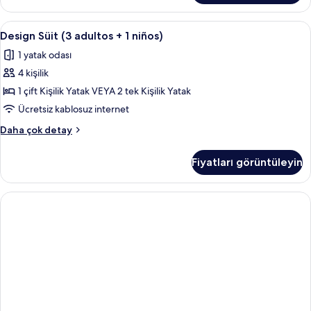
fazla
detay
Design
Kaliteli yatak takımı, minibar, odada k
5
Design Süit (3 adultos + 1 niños)
Süit
1 yatak odası
(3
4 kişilik
adultos
+
1 çift Kişilik Yatak VEYA 2 tek Kişilik Yatak
1
Ücretsiz kablosuz internet
niños)
Design
Daha çok detay
için
Süit
tüm
(3
Fiyatları görüntüleyin
adultos
fotoğrafları
+
görün
1
niños)
hakkında
daha
fazla
detay