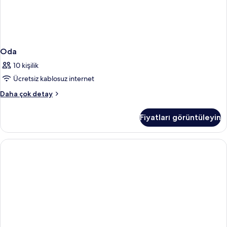
Oda
10 kişilik
Ücretsiz kablosuz internet
Oda
Daha çok detay
hakkında
daha
Fiyatları görüntüleyin
fazla
detay