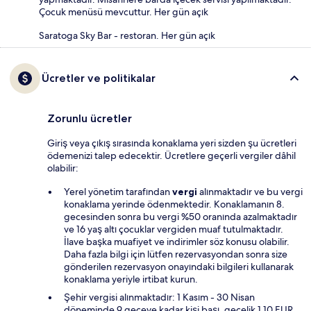
Çocuk menüsü mevcuttur. Her gün açık
Saratoga Sky Bar - restoran. Her gün açık
Ücretler ve politikalar
Zorunlu ücretler
Giriş veya çıkış sırasında konaklama yeri sizden şu ücretleri
ödemenizi talep edecektir. Ücretlere geçerli vergiler dâhil
olabilir:
Yerel yönetim tarafından
vergi
alınmaktadır ve bu vergi
konaklama yerinde ödenmektedir. Konaklamanın 8.
gecesinden sonra bu vergi %50 oranında azalmaktadır
ve 16 yaş altı çocuklar vergiden muaf tutulmaktadır.
İlave başka muafiyet ve indirimler söz konusu olabilir.
Daha fazla bilgi için lütfen rezervasyondan sonra size
gönderilen rezervasyon onayındaki bilgileri kullanarak
konaklama yeriyle irtibat kurun.
Şehir vergisi alınmaktadır: 1 Kasım - 30 Nisan
döneminde 9 geceye kadar kişi başı, gecelik 1.10 EUR