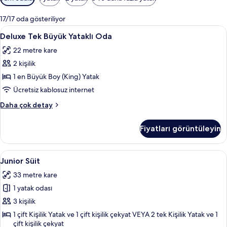
için
mevcut
17/17 oda gösteriliyor
filtreler
Deluxe
Kaliteli yatak takımı, minibar, odada k
4
Deluxe Tek Büyük Yataklı Oda
Tek
22 metre kare
Büyük
2 kişilik
Yataklı
Oda
1 en Büyük Boy (King) Yatak
için
Ücretsiz kablosuz internet
tüm
Deluxe
Daha çok detay
fotoğrafları
Tek
görün
Büyük
Fiyatları görüntüleyin
Yataklı
Oda
hakkında
Junior
Kaliteli yatak takımı, minibar, odada k
6
daha
Junior Süit
Süit
fazla
33 metre kare
detay
için
1 yatak odası
tüm
fotoğrafları
3 kişilik
görün
1 çift Kişilik Yatak ve 1 çift kişilik çekyat VEYA 2 tek Kişilik Yatak ve 1
çift kişilik çekyat