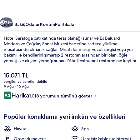
ceki
Sonraki
79+
Genel Bakış
Odalar
Konum
Politikalar
Hotel Saratoga çatı katında teras olanağı sunar ve Es Baluard
Modern ve Çağdaş Sanat Müzesi hedefine sadece yürüme
mesafesinde olmanızı sağlar. Misafirler masaj, vücut sargısı veya yüz
bakımı ile kendilerini şımartıp 2 restoran arasından biri olan, öğle
yemeği ve akşam yemeği sunan L'Àtic Restaurant restoranının keyfini
çıkarabilir. 3 açık havuz, havuz kenarı barı ve spor salonu; bu lüks otel
dâhilindeki diğer öne çıkan özellikler arasındadır. Misafirler arasında
Şu
15.071 TL
havuz ve yardıma hazır personel seviliyor.
anki
vergiler ve ücretler dâhildir
fiyat
9 Ağu - 10 Ağu
2 restoran; kahvaltı, öğle yemeği, ak
15.071 TL
Yorumlar
Harika
9,2
1.018 yorumun tümünü göster
9,2/10
Popüler konaklama yeri imkân ve özellikleri
Havuz
Spa
Otopark mevcut
Ücretsiz kablosuz internet