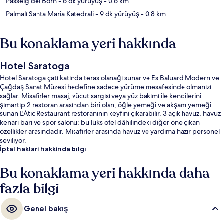
Passeig del Born
- 6 dk yürüyüş
- 0.6 km
Palmalı Santa Maria Katedrali
- 9 dk yürüyüş
- 0.8 km
Bu konaklama yeri hakkında
Hotel Saratoga
Hotel Saratoga çatı katında teras olanağı sunar ve Es Baluard Modern ve
Çağdaş Sanat Müzesi hedefine sadece yürüme mesafesinde olmanızı
sağlar. Misafirler masaj, vücut sargısı veya yüz bakımı ile kendilerini
şımartıp 2 restoran arasından biri olan, öğle yemeği ve akşam yemeği
sunan L'Àtic Restaurant restoranının keyfini çıkarabilir. 3 açık havuz, havuz
kenarı barı ve spor salonu; bu lüks otel dâhilindeki diğer öne çıkan
özellikler arasındadır. Misafirler arasında havuz ve yardıma hazır personel
seviliyor.
İptal hakları hakkında bilgi
Bu konaklama yeri hakkında daha
fazla bilgi
Genel bakış