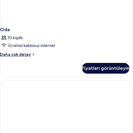
Oda
10 kişilik
Ücretsiz kablosuz internet
Oda
Daha çok detay
hakkında
daha
Fiyatları görüntüleyin
fazla
detay