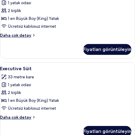
fazla
1 yatak odası
Yataklı
detay
Oda,
2 kişilik
Şehir
1 en Büyük Boy (King) Yatak
Manzaralı
Ücretsiz kablosuz internet
için
Deluxe
Daha çok detay
tüm
Tek
fotoğrafları
Büyük
Fiyatları görüntüleyin
Yataklı
görün
Oda,
Şehir
Executive
Kaliteli yatak takımı, minibar, odada k
3
Manzaralı
Executive Süit
Süit
hakkında
33 metre kare
daha
için
fazla
1 yatak odası
tüm
detay
fotoğrafları
2 kişilik
görün
1 en Büyük Boy (King) Yatak
Ücretsiz kablosuz internet
Executive
Daha çok detay
Süit
hakkında
Fiyatları görüntüleyin
daha