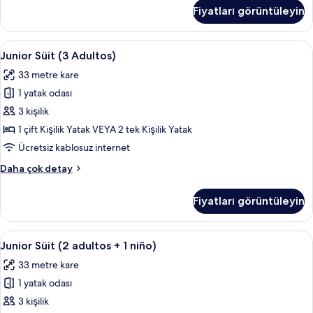
Büyük
Fiyatları görüntüleyin
Yataklı
Oda
hakkında
Junior
Kaliteli yatak takımı, minibar, odada k
4
daha
Junior Süit (3 Adultos)
Süit
fazla
33 metre kare
detay
(3
1 yatak odası
Adultos)
için
3 kişilik
tüm
1 çift Kişilik Yatak VEYA 2 tek Kişilik Yatak
fotoğrafları
Ücretsiz kablosuz internet
görün
Junior
Daha çok detay
Süit
(3
Fiyatları görüntüleyin
Adultos)
hakkında
daha
Junior
Kaliteli yatak takımı, minibar, odada k
4
fazla
Junior Süit (2 adultos + 1 niño)
Süit
detay
33 metre kare
(2
1 yatak odası
adultos
+
3 kişilik