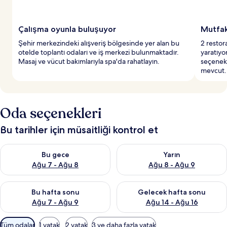
Çalışma oyunla buluşuyor
Mutfak 
Şehir merkezindeki alışveriş bölgesinde yer alan bu
2 restor
otelde toplantı odaları ve iş merkezi bulunmaktadır.
yaratıyo
Masaj ve vücut bakımlarıyla spa'da rahatlayın.
seçenekl
mevcut.
Oda seçenekleri
Bu tarihler için müsaitliği kontrol et
Bu gece için müsaitliği kontrol et Ağu 7 - Ağu 8
Yarın için müsaitliği kontrol e
Bu gece
Yarın
Ağu 7 - Ağu 8
Ağu 8 - Ağu 9
Bu hafta sonu için müsaitliği kontrol et Ağu 7 - Ağu 9
Önümüzdeki hafta sonu için müs
Bu hafta sonu
Gelecek hafta sonu
Ağu 7 - Ağu 9
Ağu 14 - Ağu 16
Odalar
Tüm odalar
1 yatak
2 yatak
3 ve daha fazla yatak