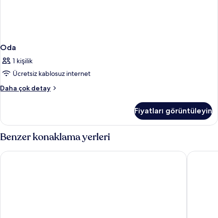
Oda
1 kişilik
Ücretsiz kablosuz internet
Oda
Daha çok detay
hakkında
daha
Fiyatları görüntüleyin
fazla
detay
Benzer konaklama yerleri
HM Palma Blanc Hotel
Palma Su