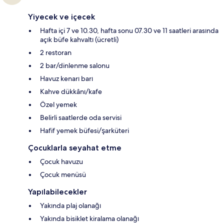
Yiyecek ve içecek
Hafta içi 7 ve 10.30, hafta sonu 07.30 ve 11 saatleri arasında
açık büfe kahvaltı (ücretli)
2 restoran
2 bar/dinlenme salonu
Havuz kenarı barı
Kahve dükkânı/kafe
Özel yemek
Belirli saatlerde oda servisi
Hafif yemek büfesi/şarküteri
Çocuklarla seyahat etme
Çocuk havuzu
Çocuk menüsü
Yapılabilecekler
Yakında plaj olanağı
Yakında bisiklet kiralama olanağı