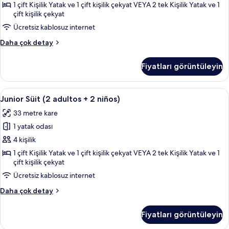
1
1 çift Kişilik Yatak ve 1 çift kişilik çekyat VEYA 2 tek Kişilik Yatak ve 1
çift kişilik çekyat
niño)
için
Ücretsiz kablosuz internet
tüm
Junior
Daha çok detay
fotoğrafları
Süit
(2
görün
Fiyatları görüntüleyin
adultos
+
1
Junior
Kaliteli yatak takımı, minibar, odada k
4
niño)
Junior Süit (2 adultos + 2 niños)
Süit
hakkında
33 metre kare
daha
(2
fazla
1 yatak odası
adultos
detay
+
4 kişilik
2
1 çift Kişilik Yatak ve 1 çift kişilik çekyat VEYA 2 tek Kişilik Yatak ve 1
çift kişilik çekyat
niños)
için
Ücretsiz kablosuz internet
tüm
Junior
Daha çok detay
fotoğrafları
Süit
(2
görün
Fiyatları görüntüleyin
adultos
+