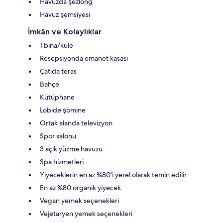
Havuzda şezlong
Havuz şemsiyesi
İmkân ve Kolaylıklar
1 bina/kule
Resepsiyonda emanet kasası
Çatıda teras
Bahçe
Kütüphane
Lobide şömine
Ortak alanda televizyon
Spor salonu
3 açık yüzme havuzu
Spa hizmetleri
Yiyeceklerin en az %80'i yerel olarak temin edilir
En az %80 organik yiyecek
Vegan yemek seçenekleri
Vejetaryen yemek seçenekleri